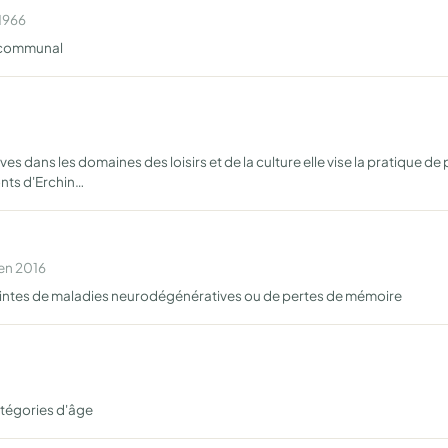
 1966
e communal
ives dans les domaines des loisirs et de la culture elle vise la pratiq
nts d'Erchin…
 en 2016
teintes de maladies neurodégénératives ou de pertes de mémoire
atégories d'âge