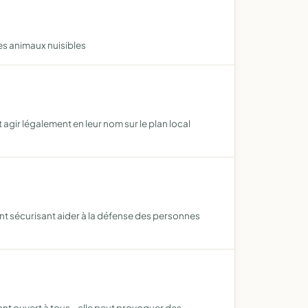
des animaux nuisibles
 agir légalement en leur nom sur le plan local
ent sécurisant aider à la défense des personnes
sant ouvert à tous - elle peut provoquer des