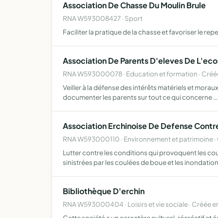
Association De Chasse Du Moulin Brule
RNA W593008427 · Sport
Faciliter la pratique de la chasse et favoriser le 
Association De Parents D'eleves De L'eco
RNA W593000078 · Education et formation · Créée
Veiller à la défense des intérêts matériels et morau
documenter les parents sur tout ce qui concerne …
Association Erchinoise De Defense Contr
RNA W593000110 · Environnement et patrimoine ·
Lutter contre les conditions qui provoquent les co
sinistrées par les coulées de boue et les inondatio
Bibliothèque D'erchin
RNA W593000404 · Loisirs et vie sociale · Créée e
Cette société a un caractère culturel, récréatif et 