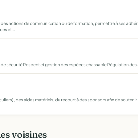
des actions de communication ou de formation, permettre à ses adhérent
ces et …
s de sécurité Respect et gestion des espèces chassable Régulation des
culiers) , des aides matériels, du recourt à des sponsors afin de souteni
les voisines