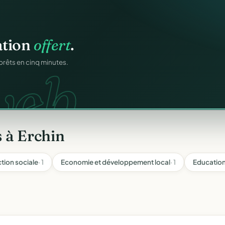
n
gratuitement
.
ation
offert
.
tuit.
ilotage au même endroit,
web.
prêts en cinq minutes.
 à Erchin
ction sociale
· 1
Economie et développement local
· 1
Education