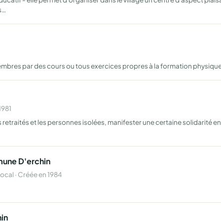
s…
membres par des cours ou tous exercices propres à la formation physiqu
1981
 les retraités et les personnes isolées, manifester une certaine solidarit
…
mune D'erchin
cal · Créée en 1984
in