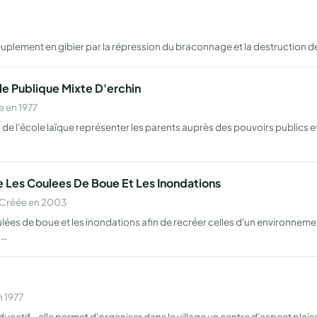
repeuplement en gibier par la répression du braconnage et la destruction 
le Publique Mixte D'erchin
 en 1977
x de l'école laïque représenter les parents auprès des pouvoirs publics et
e Les Coulees De Boue Et Les Inondations
 Créée en 2003
ulées de boue et les inondations afin de recréer celles d'un environnem
n…
n 1977
éducatif - elle permet d'organiser dans le village un centre d'aspect plai