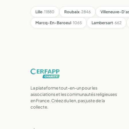
Lille
· 11880
Roubaix
· 2846
Villeneuve-D'a
Marcq-En-Baroeul
· 1065
Lambersart
· 662
La plateforme tout-en-un pour les
associations et les communautés religieuses
en France. Créez du lien, pas juste de la
collecte.