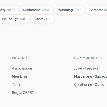
scq
· 2500
Dunkerque
· 1940
Tourcoing
· 1832
Cambrai
· 1
Maubeuge
· 640
Croix
· 606
PRODUIT
COMMUNAUTÉS
Associations
Juive · Tsedaka
Membres
Musulmane · Sadaq
Tarifs
Chrétienne · Denier
Reçus CERFA