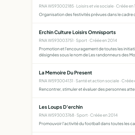
RNA W593002185 · Loisirs et vie sociale · Créée en
Organisation des festivités prévues dans le cadr
Erchin Culture Loisirs Omnisports
RNA W593003751 · Sport · Créée en 2014
Promotion et l'encouragement de toutes les initiat
désignées sous le nom de Les randonneurs des Mo
La Memoire Du Present
RNA W593004131 · Santé et action sociale · Créée
Rencontrer, stimuler et évaluer des personnes at
Les Loups D'erchin
RNA W593003768 · Sport · Créée en 2014
Promouvoir l'activité du football dans toutes les c