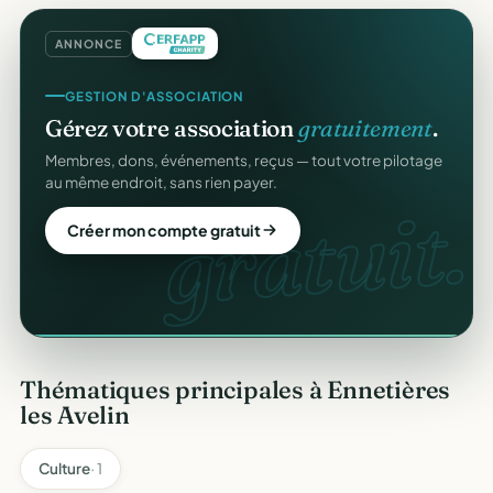
ANNONCE
GESTION D'ASSOCIATION
REÇUS FISCAUX
Gérez votre association
gratuitement
.
Vos reçus
CERFA
automatiques.
Membres, dons, événements, reçus — tout votre pilotage
Générés et envoyés à vos donateurs en un clic,
au même endroit, sans rien payer.
conformes au modèle officiel n°11580.
gratuit.
CERFA
Créer mon compte gratuit
Automatiser mes reçus
Thématiques principales à Ennetières
les Avelin
Culture
· 1