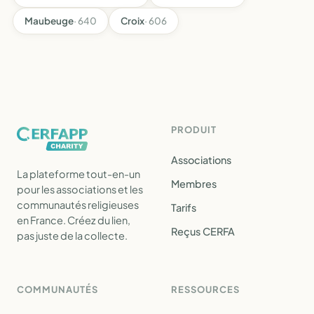
Maubeuge
· 640
Croix
· 606
PRODUIT
Associations
La plateforme tout-en-un
Membres
pour les associations et les
communautés religieuses
Tarifs
en France. Créez du lien,
Reçus CERFA
pas juste de la collecte.
COMMUNAUTÉS
RESSOURCES