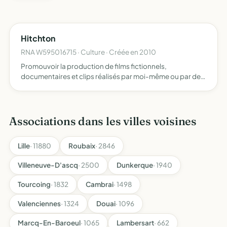
Hitchton
RNA W595016715 · Culture · Créée en 2010
Promouvoir la production de films fictionnels,
documentaires et clips réalisés par moi-même ou par de
jeunes réalisateurs
Associations dans les villes voisines
Lille
· 11880
Roubaix
· 2846
Villeneuve-D'ascq
· 2500
Dunkerque
· 1940
Tourcoing
· 1832
Cambrai
· 1498
Valenciennes
· 1324
Douai
· 1096
Marcq-En-Baroeul
· 1065
Lambersart
· 662