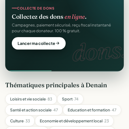
COLLECTE DE DONS
Collectez des dons
en ligne
.
Campagnes, paiement sécurisé, reçu fiscal instantané
pour chaque donateur. 100 % gratuit.
dons.
Lancer ma collecte
Thématiques principales à Denain
Loisirs et vie sociale
· 83
Sport
· 74
Santé et action sociale
· 47
Education et formation
· 47
Culture
· 33
Economie et développement local
· 23