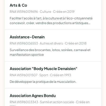
Arts & Co
RNA W596009696 · Culture · Créée en 2019
Faciliter l'accès à l'art, à la culture et à l'éco-citoyenneté
concevoir, créer, vendre des productions artistiques
organiser des ateliers bien-être, des ateliers de créations
(artistiques, cosmétiques, communication), de…
Assistance-Denain
RNA W596006553 · Autres et divers · Créée en 2018
Surveillance des brocantes, lotos, soirées, carnaval et
manifestation sportive
Association "Body Muscle Denaisien"
RNA W596001507 · Sport · Créée en 1993
De développer la pratique de la musculation.
Association Agnes Bondu
RNA W596003343 · Santé et action sociale · Créée en