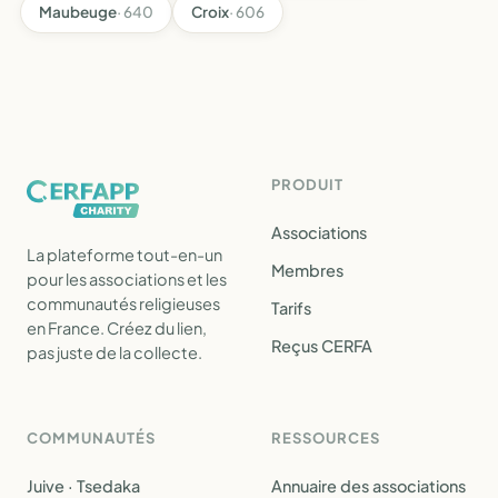
Maubeuge
· 640
Croix
· 606
PRODUIT
Associations
La plateforme tout-en-un
Membres
pour les associations et les
communautés religieuses
Tarifs
en France. Créez du lien,
Reçus CERFA
pas juste de la collecte.
COMMUNAUTÉS
RESSOURCES
Juive · Tsedaka
Annuaire des associations