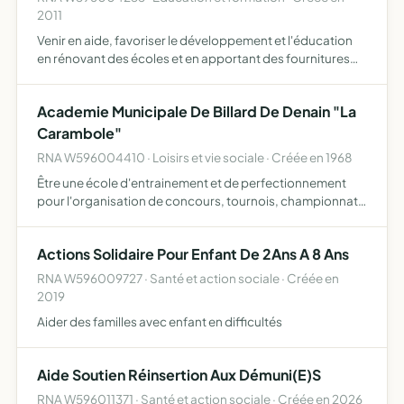
2011
Venir en aide, favoriser le développement et l'éducation
en rénovant des écoles et en apportant des fournitures
pédagogiques
Academie Municipale De Billard De Denain "La
Carambole"
RNA W596004410 · Loisirs et vie sociale · Créée en 1968
Être une école d'entrainement et de perfectionnement
pour l'organisation de concours, tournois, championnats
et matchs organisés en conformité des programmes et
règlements de la Fédération Française de Billard
Actions Solidaire Pour Enfant De 2Ans A 8 Ans
s'efforcer …
RNA W596009727 · Santé et action sociale · Créée en
2019
Aider des familles avec enfant en difficultés
Aide Soutien Réinsertion Aux Démuni(E)S
RNA W596011371 · Santé et action sociale · Créée en 2026