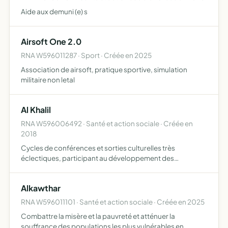
Aide aux demuni (e) s
Airsoft One 2.0
RNA W596011287 · Sport · Créée en 2025
Association de airsoft, pratique sportive, simulation
militaire non letal
Al Khalil
RNA W596006492 · Santé et action sociale · Créée en
2018
Cycles de conférences et sorties culturelles très
éclectiques, participant au développement des
connaissances susceptibles de favoriser
l'épanouissement intellectuel de tout un chacun aider aux
Alkawthar
démarches administratives a…
RNA W596011101 · Santé et action sociale · Créée en 2025
Combattre la misère et la pauvreté et atténuer la
souffrance des populations les plus vulnérables en