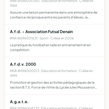
RNA W596000342 · Education et formation · Créée en
1969
Assurer une liaison permanente dans une atmosphère de
confiance réciproque entre les parents d'élèves, la
direction, le personnel enseignant de l'établissement de
soutenir et défendre l'enseigne public de permettre aux
A.f.d. - Association Futsal Denain
pa…
RNA W596001631 · Sport · Créée en 2006
La pratique du football en salle en entrainement et en
compétition.
A.f.d.v. 2000
RNA W596000013 · Education et formation · Créée en
1999
Promotion et gestion des activités pédagogiques de la
section B.T.S. Force de vVnte du Lycée Jules Mousseron
de Denain.
A.g.a.t.e.
RNA W596004235 · Education et formation · Créée en