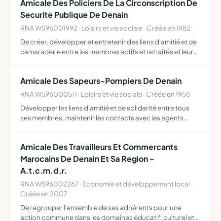
Amicale Des Policiers De La Circonscription De
Securite Publique De Denain
RNA W596001992 · Loisirs et vie sociale · Créée en 1982
De créer, développer et entretenir des liens d'amitié et de
camaraderie entre les membres actifs et retraités et leurs
familles, de promouvoir des actions d'entraide et de
solidarité, de développer la pratique des sports …
Amicale Des Sapeurs-Pompiers De Denain
RNA W596000511 · Loisirs et vie sociale · Créée en 1958
Développer les liens d'amitié et de solidarité entre tous
ses membres, maintenir les contacts avec les agents
ayant cessé leur activité, de manifester la sympathie de
tous les membres lors d'évènements touchant un des leu…
Amicale Des Travailleurs Et Commercants
Marocains De Denain Et Sa Region -
A.t.c.m.d.r.
RNA W596002267 · Economie et développement local ·
Créée en 2007
De regrouper l'ensemble de ses adhérents pour une
action commune dans les domaines éducatif, culturel et