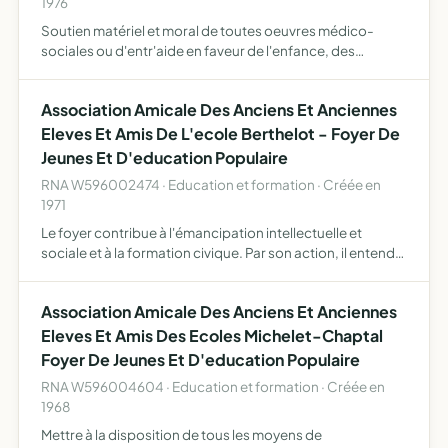
1976
Soutien matériel et moral de toutes oeuvres médico-
sociales ou d'entr'aide en faveur de l'enfance, des
malades, des personnes âgées ou dont les conditions de
vie sont difficiles, au fonctionnement desquelles
Association Amicale Des Anciens Et Anciennes
participent l…
Eleves Et Amis De L'ecole Berthelot - Foyer De
Jeunes Et D'education Populaire
RNA W596002474 · Education et formation · Créée en
1971
Le foyer contribue à l'émancipation intellectuelle et
sociale et à la formation civique. Par son action, il entend
manifester sa fidélité à l'idéal laïque et à l'enseignement
public en prolongeant son oeuvre dans le même …
Association Amicale Des Anciens Et Anciennes
Eleves Et Amis Des Ecoles Michelet-Chaptal
Foyer De Jeunes Et D'education Populaire
RNA W596004604 · Education et formation · Créée en
1968
Mettre à la disposition de tous les moyens de