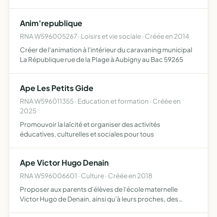
récréatives au sein des écoles et au profit de ses élèves
par son action, elle manifeste sa fidélité et son soutie…
Anim'republique
RNA W596005267 · Loisirs et vie sociale · Créée en 2014
Créer de l'animation à l'intérieur du caravaning municipal
La République rue de la Plage à Aubigny au Bac 59265
Ape Les Petits Gide
RNA W596011355 · Education et formation · Créée en
2025
Promouvoir la laïcité et organiser des activités
éducatives, culturelles et sociales pour tous
Ape Victor Hugo Denain
RNA W596006601 · Culture · Créée en 2018
Proposer aux parents d'élèves de l'école maternelle
Victor Hugo de Denain, ainsi qu'à leurs proches, des
animations festives ou culturelle (kermesse ...)