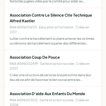
festivités jugées utiles par le comité pour aider au
développement du commerce de la ville
Association Contre Le Silence Cite Technique
Alfred Kastler
RNA W596006175 · Education et formation · Créée en
2017
Lutter contre le harcèlement scolaire amener les victimes
ou témoins de harcèlement à parler des différentes
situations qu'ils ont vécues ou vues faire de la prévention
dans les différentes filières et les différentes cla…
Association Coup De Pouce
RNA W596002499 · Santé et action sociale · Créée en
2007
Créer une structure de services à la personne dans leur
lieu de vie afin de favoriser le lien social entre les
personnes, renforcer l'accès de particuliers et
professionnels à de nombreux services à leur domicile,
Association D'aide Aux Enfants Du Monde
propose…
RNA W596003012 · Santé et action sociale · Créée en
2008