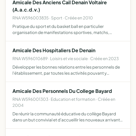
Amicale Des Anciens Cail Denain Voltaire
(A.a.c.d.v.)
RNA W596003835 · Sport · Créée en 2010
Pratique du sport et du basket ball en particulier
organisation de manifestations sportives, matchs,
rencontres, tournois, loteries, lotos, tombolas
Amicale Des Hospitaliers De Denain
RNA W596010689 · Loisirs et vie sociale · Créée en 2023
Développer les bonnes relations entre les personnels de
l'établissement, par toutes les activités pouvant y
contribuer, fêtes, repas, sorties
Amicale Des Personnels Du College Bayard
RNA W596001303 · Education et formation · Créée en
2004
De réunir la communauté éducative du collège Bayard
dans un but convivial et d'accueillir les nouveaux arrivants
dans le Denaisis.