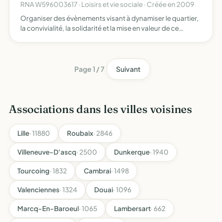
RNA W596003617 · Loisirs et vie sociale · Créée en 2009
Organiser des évènements visant à dynamiser le quartier,
la convivialité, la solidarité et la mise en valeur de ce
dernier
Page 1 / 7
Suivant
Associations dans les villes voisines
Lille
· 11880
Roubaix
· 2846
Villeneuve-D'ascq
· 2500
Dunkerque
· 1940
Tourcoing
· 1832
Cambrai
· 1498
Valenciennes
· 1324
Douai
· 1096
Marcq-En-Baroeul
· 1065
Lambersart
· 662