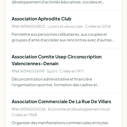
développement d'activités éducatives, sociales et
récréatives et contribuer ainsi à l'émancipation
intellectuelle et sociale et à la formation civique
Association Aphrodite Club
manifester, par son acti…
RNA W596005832 · Loisirs et vie sociale · Créée en 2016
Permettre aux personnes célibataires, aux couples et
groupes d'amis d'accéder aux rencontres avec d'autres
personnes libérales participer librement aux discussions
et échanges d'idées au sein d'un lieu dédié à l'associati…
Association Comite Usep Circonscription
Valenciennes-Denain
RNA W596006199 · Sport · Créée en 1971
Déconcentration administrative et financière
l'organisation sportive, formation des cadres et
propagation du sport à l école primaire élémentaire
Association Commerciale De La Rue De Villars
RNA W596004236 · Economie et développement local ·
Créée en 1968
Organiser des manifestations commerciales et toutes