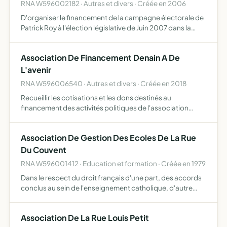
RNA W596002182 · Autres et divers · Créée en 2006
D'organiser le financement de la campagne électorale de
Patrick Roy à l'élection législative de Juin 2007 dans la
19ème circonscription conformément au code électoral.
Association De Financement Denain A De
L'avenir
RNA W596006540 · Autres et divers · Créée en 2018
Recueillir les cotisations et les dons destinés au
financement des activités politiques de l'association
Denain a de l'avenir , conformément aux dispositions de la
loi n 88-227 du 11 mars 1988, relative à la transparence …
Association De Gestion Des Ecoles De La Rue
Du Couvent
RNA W596001412 · Education et formation · Créée en 1979
Dans le respect du droit français d'une part, des accords
conclus au sein de l'enseignement catholique, d'autre
part, d'assumer juridiquement la gestion
d'établissements d'enseignement fondés par l'autorité
Association De La Rue Louis Petit
canonique comp…