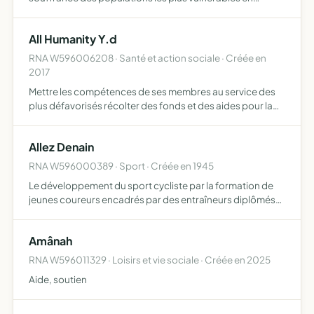
France et dans le monde mettre en place des actions
humaines, matérielles, médicales et ou financières, et
All Humanity Y.d
récolter des …
RNA W596006208 · Santé et action sociale · Créée en
2017
Mettre les compétences de ses membres au service des
plus défavorisés récolter des fonds et des aides pour la
population défavorisée et pour les plus démunis dans le
monde mettre en uvre des projets à long terme dans le c…
Allez Denain
RNA W596000389 · Sport · Créée en 1945
Le développement du sport cycliste par la formation de
jeunes coureurs encadrés par des entraîneurs diplômés
et l'organisation de manifestations sportives et festives.
Amânah
RNA W596011329 · Loisirs et vie sociale · Créée en 2025
Aide, soutien