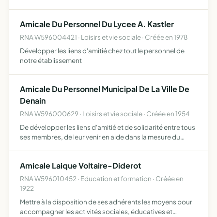
Amicale Du Personnel Du Lycee A. Kastler
RNA W596004421 · Loisirs et vie sociale · Créée en 1978
Développer les liens d'amitié chez tout le personnel de
notre établissement
Amicale Du Personnel Municipal De La Ville De
Denain
RNA W596000629 · Loisirs et vie sociale · Créée en 1954
De développer les liens d'amitié et de solidarité entre tous
ses membres, de leur venir en aide dans la mesure du
possible et dans tous les cas où elle se fera sentir, de
manifester la sympathie de ses membres lors d'évèn…
Amicale Laique Voltaire-Diderot
RNA W596010452 · Education et formation · Créée en
1922
Mettre à la disposition de ses adhérents les moyens pour
accompagner les activités sociales, éducatives et