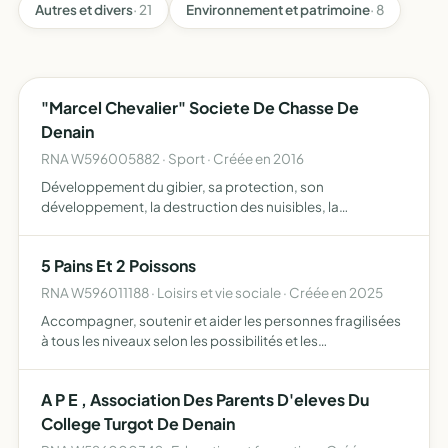
Autres et divers
· 21
Environnement et patrimoine
· 8
"Marcel Chevalier" Societe De Chasse De
Denain
RNA W596005882 · Sport · Créée en 2016
Développement du gibier, sa protection, son
développement, la destruction des nuisibles, la
répression du braconnage, l'exploitation rationnelle de la
chasse sur les territoires où l'association possèdera le
5 Pains Et 2 Poissons
droit de chas…
RNA W596011188 · Loisirs et vie sociale · Créée en 2025
Accompagner, soutenir et aider les personnes fragilisées
à tous les niveaux selon les possibilités et les
compétences de l'association
A P E , Association Des Parents D'eleves Du
College Turgot De Denain