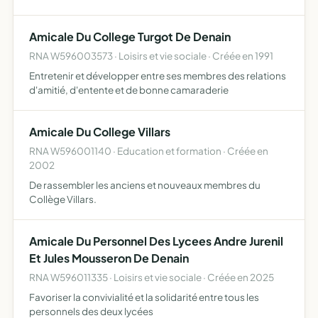
social. Elle a pour but la revalorisation du patrimoine
culturel marocain parmi ses adhérents. Elle favorise le
Amicale Du College Turgot De Denain
dial…
RNA W596003573 · Loisirs et vie sociale · Créée en 1991
Entretenir et développer entre ses membres des relations
d'amitié, d'entente et de bonne camaraderie
Amicale Du College Villars
RNA W596001140 · Education et formation · Créée en
2002
De rassembler les anciens et nouveaux membres du
Collège Villars.
Amicale Du Personnel Des Lycees Andre Jurenil
Et Jules Mousseron De Denain
RNA W596011335 · Loisirs et vie sociale · Créée en 2025
Favoriser la convivialité et la solidarité entre tous les
personnels des deux lycées