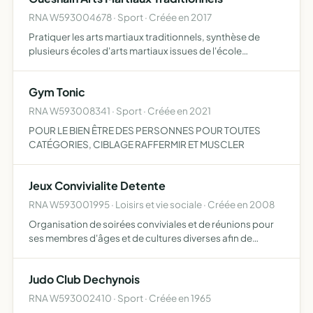
RNA W593004678 · Sport · Créée en 2017
Pratiquer les arts martiaux traditionnels, synthèse de
plusieurs écoles d'arts martiaux issues de l'école
japonaise
Gym Tonic
RNA W593008341 · Sport · Créée en 2021
POUR LE BIEN ÊTRE DES PERSONNES POUR TOUTES
CATÉGORIES, CIBLAGE RAFFERMIR ET MUSCLER
Jeux Convivialite Detente
RNA W593001995 · Loisirs et vie sociale · Créée en 2008
Organisation de soirées conviviales et de réunions pour
ses membres d'âges et de cultures diverses afin de
promouvoir, dans un espace ludique, diffusion de jeux de
société ou de tous types de jeux d'ici et d'ailleurs
Judo Club Dechynois
RNA W593002410 · Sport · Créée en 1965