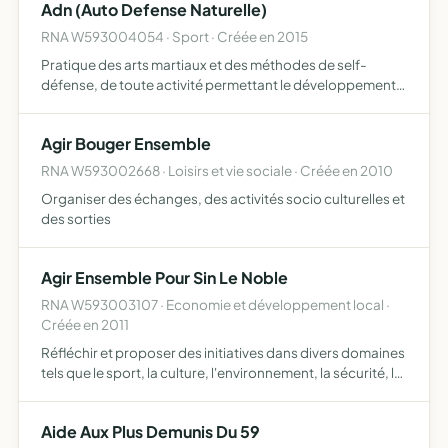
Adn (Auto Defense Naturelle)
RNA W593004054 · Sport · Créée en 2015
Pratique des arts martiaux et des méthodes de self-
défense, de toute activité permettant le développement
physique et mental des adhérents, ainsi que tous moyens
nécessaires pour promouvoir et développer l'activité
Agir Bouger Ensemble
RNA W593002668 · Loisirs et vie sociale · Créée en 2010
Organiser des échanges, des activités socio culturelles et
des sorties
Agir Ensemble Pour Sin Le Noble
RNA W593003107 · Economie et développement local ·
Créée en 2011
Réfléchir et proposer des initiatives dans divers domaines
tels que le sport, la culture, l'environnement, la sécurité, le
social, le logement, l'éducation etc
Aide Aux Plus Demunis Du 59