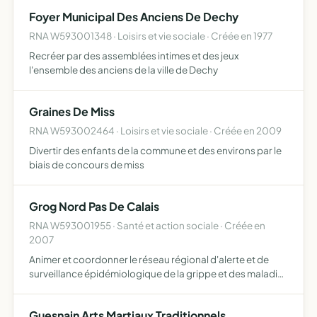
ses membres de liens d'amitié et de bonne camaraderie
Foyer Municipal Des Anciens De Dechy
RNA W593001348 · Loisirs et vie sociale · Créée en 1977
Recréer par des assemblées intimes et des jeux
l'ensemble des anciens de la ville de Dechy
Graines De Miss
RNA W593002464 · Loisirs et vie sociale · Créée en 2009
Divertir des enfants de la commune et des environs par le
biais de concours de miss
Grog Nord Pas De Calais
RNA W593001955 · Santé et action sociale · Créée en
2007
Animer et coordonner le réseau régional d'alerte et de
surveillance épidémiologique de la grippe et des maladies
infectieuses, en liaison avec les organismes régionaux et
nationaux concernés, faciliter ou coordonner tout …
Guesnain Arts Martiaux Traditionnels