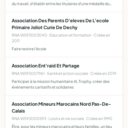
du travail, d'établir entre les titulaires d'une médaille du
travail des liens d'amitié, de solidarité et d'entraide, de
faire valoir les mérites acquis par les …
Association Des Parents D'eleves De L'ecole
Primaire Joliot Curie De Dechy
RNA W593003040 · Education et formation · Créée en
2011
Faire revivre l'école
Association Ent'raid Et Partage
RNA W593007961 · Santé et action sociale · Créée en 2019
Participer à la mission humanitaire 4L Trophy, créer des
événements caritatifs et solidaires
Association Mineurs Marocains Nord Pas-De-
Calais
RNA W593000593 · Loisirs et vie sociale · Créée en 1990
Être, pour les mineurs marocains et leurs familles, un lieu