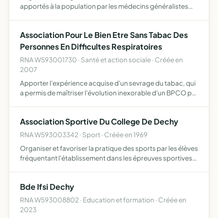
apportés à la population par les médecins généralistes
libéraux installés dans l'agglomération douaisienne ou de
ses environs, en dehors des heures d'ouverture des
Association Pour Le Bien Etre Sans Tabac Des
cabine…
Personnes En Difficultes Respiratoires
RNA W593001730 · Santé et action sociale · Créée en
2007
Apporter l'expérience acquise d'un sevrage du tabac, qui
a permis de maîtriser l'évolution inexorable d'un BPCO par
asthme tabagique, auprès de personnes avec ou sans
difficultés respiratoires par ses différentes formes d…
Association Sportive Du College De Dechy
RNA W593003342 · Sport · Créée en 1969
Organiser et favoriser la pratique des sports par les élèves
fréquentant l'établissement dans les épreuves sportives
scolaires et universitaires
Bde Ifsi Dechy
RNA W593008802 · Education et formation · Créée en
2023