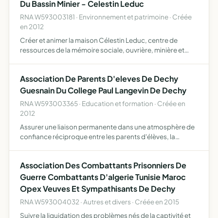
Du Bassin Minier - Celestin Leduc
RNA W593003181 · Environnement et patrimoine · Créée
en 2012
Créer et animer la maison Célestin Leduc, centre de
ressources de la mémoire sociale, ouvrière, minière et
résistante de Dechy et du bassin minier
Association De Parents D'eleves De Dechy
Guesnain Du College Paul Langevin De Dechy
RNA W593003365 · Education et formation · Créée en
2012
Assurer une liaison permanente dans une atmosphère de
confiance réciproque entre les parents d'élèves, la
direction et le personnel enseignant de l'établissement
scolaire, soutenir et défendre l'enseignement public,
Association Des Combattants Prisonniers De
perme…
Guerre Combattants D'algerie Tunisie Maroc
Opex Veuves Et Sympathisants De Dechy
RNA W593004032 · Autres et divers · Créée en 2015
Suivre la liquidation des problèmes nés de la captivité et