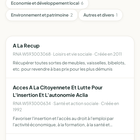
Economie et développement local
· 6
Environnement et patrimoine
· 2
Autres et divers
· 1
A La Recup
RNA W593003068 · Loisirs et vie sociale · Créée en 2011
Récupérer toutes sortes de meubles, vaisselles, bibelots,
etc. pour revendre à bas prix pour les plus démunis
Acces A La Citoyennete Et Lutte Pour
L'insertion Et L'autonomie Aclia
RNA W593000634 · Santé et action sociale · Créée en
1992
Favoriser l'insertion et l'accès au droit à l'emploi par
l'activité économique, à la formation, à la santé et
l'éducation des personnes en difficultés, de mener des
actions dans le domaine de l'économie solidaire et des p…