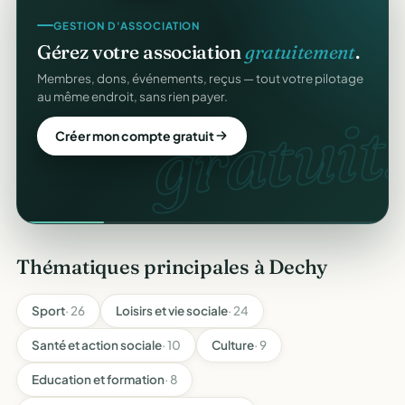
GESTION D'ASSOCIATION
Gérez votre association
gratuitement
.
Membres, dons, événements, reçus — tout votre pilotage
au même endroit, sans rien payer.
gratuit.
Créer mon compte gratuit
Thématiques principales à Dechy
Sport
· 26
Loisirs et vie sociale
· 24
Santé et action sociale
· 10
Culture
· 9
Education et formation
· 8