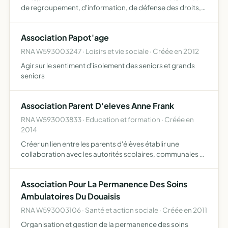
de regroupement, d'information, de défense des droits,
de promotion des cultures, d'organisation d'activités
culturelles, pouvant recourir à des intervenants, fa…
Association Papot'age
RNA W593003247 · Loisirs et vie sociale · Créée en 2012
Agir sur le sentiment d'isolement des seniors et grands
seniors
Association Parent D'eleves Anne Frank
RNA W593003833 · Education et formation · Créée en
2014
Créer un lien entre les parents d'élèves établir une
collaboration avec les autorités scolaires, communales et
les organisations péri-scolaires en vue notamment,
d'assurer la représentation des familles et de promouvoir
Association Pour La Permanence Des Soins
t…
Ambulatoires Du Douaisis
RNA W593003106 · Santé et action sociale · Créée en 2011
Organisation et gestion de la permanence des soins