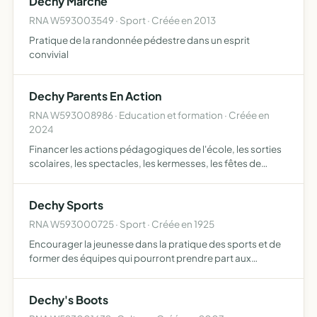
Dechy Marche
RNA W593003549 · Sport · Créée en 2013
Pratique de la randonnée pédestre dans un esprit
convivial
Dechy Parents En Action
RNA W593008986 · Education et formation · Créée en
2024
Financer les actions pédagogiques de l'école, les sorties
scolaires, les spectacles, les kermesses, les fêtes de
l'école, organiser des ventes de gouter, organiser des
lotos et tombolas de mettre en place un auto financem…
Dechy Sports
RNA W593000725 · Sport · Créée en 1925
Encourager la jeunesse dans la pratique des sports et de
former des équipes qui pourront prendre part aux
différentes épreuves sportives apporter sa collaboration
pour l'organisation de fêtes locales aménager dès que sa
Dechy's Boots
s…