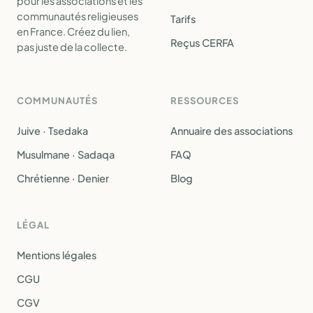
pour les associations et les
communautés religieuses
Tarifs
en France. Créez du lien,
Reçus CERFA
pas juste de la collecte.
COMMUNAUTÉS
RESSOURCES
Juive · Tsedaka
Annuaire des associations
Musulmane · Sadaqa
FAQ
Chrétienne · Denier
Blog
LÉGAL
Mentions légales
CGU
CGV