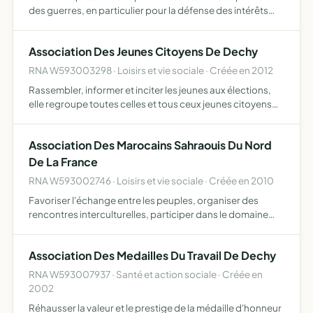
des guerres, en particulier pour la défense des intérêts
matériels et moraux de ses adhérents, venir en aide à ses
adhérents en général et plus spécialement aux a…
Association Des Jeunes Citoyens De Dechy
RNA W593003298 · Loisirs et vie sociale · Créée en 2012
Rassembler, informer et inciter les jeunes aux élections,
elle regroupe toutes celles et tous ceux jeunes citoyens
de Dechy, qui sont attachés à la commune et les principes
du devoir civique d'aller voter et qui entendent…
Association Des Marocains Sahraouis Du Nord
De La France
RNA W593002746 · Loisirs et vie sociale · Créée en 2010
Favoriser l'échange entre les peuples, organiser des
rencontres interculturelles, participer dans le domaine
socio-culturel et promouvoir le civisme
Association Des Medailles Du Travail De Dechy
RNA W593007937 · Santé et action sociale · Créée en
2002
Réhausser la valeur et le prestige de la médaille d'honneur