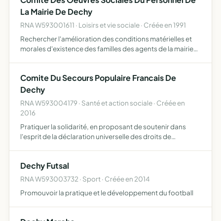
La Mairie De Dechy
RNA W593001611 · Loisirs et vie sociale · Créée en 1991
Rechercher l'amélioration des conditions matérielles et
morales d'existence des familles des agents de la mairie
de Dechy
Comite Du Secours Populaire Francais De
Dechy
RNA W593004179 · Santé et action sociale · Créée en
2016
Pratiquer la solidarité, en proposant de soutenir dans
l'esprit de la déclaration universelle des droits de
l'homme, au plan matériel, santaire, médical, moral et
juridique les personnes et leurs familles victimes de l'ar…
Dechy Futsal
RNA W593003732 · Sport · Créée en 2014
Promouvoir la pratique et le développement du football