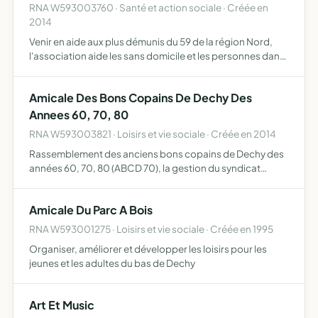
RNA W593003760 · Santé et action sociale · Créée en
2014
Venir en aide aux plus démunis du 59 de la région Nord,
l'association aide les sans domicile et les personnes dans
le besoin en manque de nourriture et de vêtements
Amicale Des Bons Copains De Dechy Des
Annees 60, 70, 80
RNA W593003821 · Loisirs et vie sociale · Créée en 2014
Rassemblement des anciens bons copains de Dechy des
années 60, 70, 80 (ABCD 70), la gestion du syndicat
d'initiative de Dechy en assurant l'animation locale, la
valorisation du patrimoine, les expositions et l'accueil
Amicale Du Parc A Bois
tem…
RNA W593001275 · Loisirs et vie sociale · Créée en 1995
Organiser, améliorer et développer les loisirs pour les
jeunes et les adultes du bas de Dechy
Art Et Music