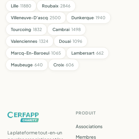
Lille
· 11880
Roubaix
· 2846
Villeneuve-D'ascq
· 2500
Dunkerque
· 1940
Tourcoing
· 1832
Cambrai
· 1498
Valenciennes
· 1324
Douai
· 1096
Marcq-En-Baroeul
· 1065
Lambersart
· 662
Maubeuge
· 640
Croix
· 606
PRODUIT
Associations
La plateforme tout-en-un
Membres