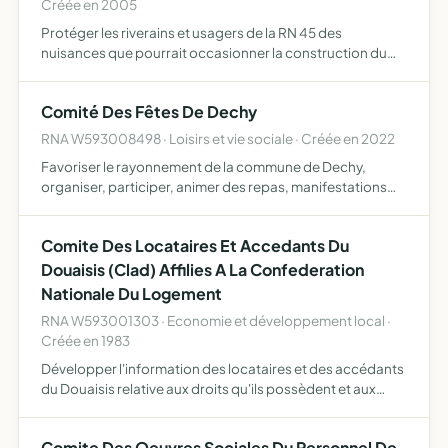
Créée en 2005
Protéger les riverains et usagers de la RN 45 des
nuisances que pourrait occasionner la construction du
tram
Comité Des Fêtes De Dechy
RNA W593008498 · Loisirs et vie sociale · Créée en 2022
Favoriser le rayonnement de la commune de Dechy,
organiser, participer, animer des repas, manifestations
d'ordre culturel ou social sur le territoire de Dechy
Comite Des Locataires Et Accedants Du
Douaisis (Clad) Affilies A La Confederation
Nationale Du Logement
RNA W593001303 · Economie et développement local ·
Créée en 1983
Développer l'information des locataires et des accédants
du Douaisis relative aux droits qu'ils possèdent et aux
moyens de les faire valoir les organiser en associations
pour qu'ils défendent leurs intérêts coordonner l'a…
Comite Des Oeuvres Sociales Du Personnel De