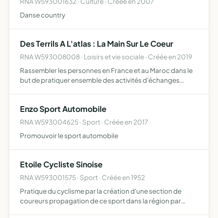
RNA W593001632 · Culture · Créée en 2007
Danse country
Des Terrils A L'atlas : La Main Sur Le Coeur
RNA W593008008 · Loisirs et vie sociale · Créée en 2019
Rassembler les personnes en France et au Maroc dans le
but de pratiquer ensemble des activités d'échanges
culturels, d'organiser des échanges sportifs entre
associations françaises et marocaines, de réaliser des
Enzo Sport Automobile
actions d…
RNA W593004625 · Sport · Créée en 2017
Promouvoir le sport automobile
Etoile Cycliste Sinoise
RNA W593001575 · Sport · Créée en 1952
Pratique du cyclisme par la création d'une section de
coureurs propagation de ce sport dans la région par
l'organisation d'épreuves cyclistes création entre tous