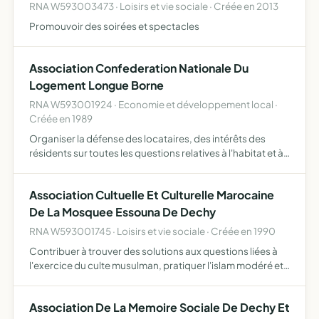
RNA W593003473 · Loisirs et vie sociale · Créée en 2013
Promouvoir des soirées et spectacles
Association Confederation Nationale Du
Logement Longue Borne
RNA W593001924 · Economie et développement local ·
Créée en 1989
Organiser la défense des locataires, des intérêts des
résidents sur toutes les questions relatives à l'habitat et à
l'urbanisme loyers, charges locatives, mensualités,
sécurité des locataires, constructions neuves, entret…
Association Cultuelle Et Culturelle Marocaine
De La Mosquee Essouna De Dechy
RNA W593001745 · Loisirs et vie sociale · Créée en 1990
Contribuer à trouver des solutions aux questions liées à
l'exercice du culte musulman, pratiquer l'islam modéré et
tolérant et se préservant de tout propos pouvant nuire à
l'ordre public, défendre une image, une lecture e…
Association De La Memoire Sociale De Dechy Et