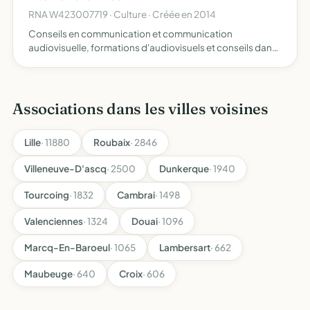
RNA W423007719 · Culture · Créée en 2014
Conseils en communication et communication
audiovisuelle, formations d'audiovisuels et conseils dans
la création, la production, la réalisation et le montage des
films de cinéma et institutionnels conseil dans la création…
Associations dans les villes voisines
Lille
· 11880
Roubaix
· 2846
Villeneuve-D'ascq
· 2500
Dunkerque
· 1940
Tourcoing
· 1832
Cambrai
· 1498
Valenciennes
· 1324
Douai
· 1096
Marcq-En-Baroeul
· 1065
Lambersart
· 662
Maubeuge
· 640
Croix
· 606