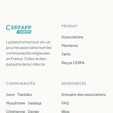
PRODUIT
Associations
La plateforme tout-en-un
Membres
pour les associations et les
communautés religieuses
Tarifs
en France. Créez du lien,
Reçus CERFA
pas juste de la collecte.
COMMUNAUTÉS
RESSOURCES
Juive · Tsedaka
Annuaire des associations
Musulmane · Sadaqa
FAQ
Chrétienne · Denier
Blog