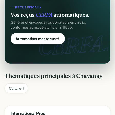
COLLECTE DE DONS
REÇUS FISCAUX
Collectez des dons
en ligne
.
Vos reçus
CERFA
automatiques.
Campagnes, paiement sécurisé, reçu fiscal instantané
Générés et envoyés à vos donateurs en un clic,
pour chaque donateur. 100 % gratuit.
conformes au modèle officiel n°11580.
dons
CERFA.
Lancer ma collecte
Automatiser mes reçus
Thématiques principales à Chavanay
Culture
· 1
International Prod