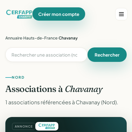
Créer mon compte
Annuaire
›
Hauts-de-France
›
Chavanay
Rechercher
NORD
Associations à
Chavanay
1 associations référencées à Chavanay (Nord).
ANNONCE