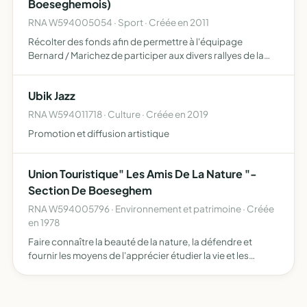
Boeseghemois)
RNA W594005054 · Sport · Créée en 2011
Récolter des fonds afin de permettre à l'équipage
Bernard / Marichez de participer aux divers rallyes de la
région
Ubik Jazz
RNA W594011718 · Culture · Créée en 2019
Promotion et diffusion artistique
Union Touristique" Les Amis De La Nature "-
Section De Boeseghem
RNA W594005796 · Environnement et patrimoine · Créée
en 1978
Faire connaître la beauté de la nature, la défendre et
fournir les moyens de l'apprécier étudier la vie et les
moeurs des peuples