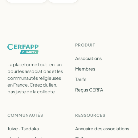
PRODUIT
Associations
La plateforme tout-en-un
Membres
pour les associations et les
communautés religieuses
Tarifs
en France. Créez du lien,
Reçus CERFA
pas juste de la collecte.
COMMUNAUTÉS
RESSOURCES
Juive · Tsedaka
Annuaire des associations