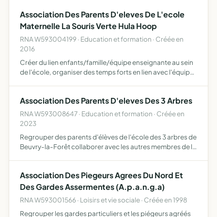
Association Des Parents D'eleves De L'ecole
Maternelle La Souris Verte Hula Hoop
RNA W593004199 · Education et formation · Créée en
2016
Créer du lien enfants/famille/équipe enseignante au sein
de l'école, organiser des temps forts en lien avec l'équipe
enseignante, créer des actions générant un bénéfice afin
de financer des projets, les activités périscol…
Association Des Parents D'eleves Des 3 Arbres
RNA W593008647 · Education et formation · Créée en
2023
Regrouper des parents d'élèves de l'école des 3 arbres de
Beuvry-la-Forêt collaborer avec les autres membres de la
communauté éducative dans un esprit constructif,
participer à l'amélioration de la qualité de vie de tous …
Association Des Piegeurs Agrees Du Nord Et
Des Gardes Assermentes (A.p.a.n.g.a)
RNA W593001566 · Loisirs et vie sociale · Créée en 1998
Regrouper les gardes particuliers et les piégeurs agréés