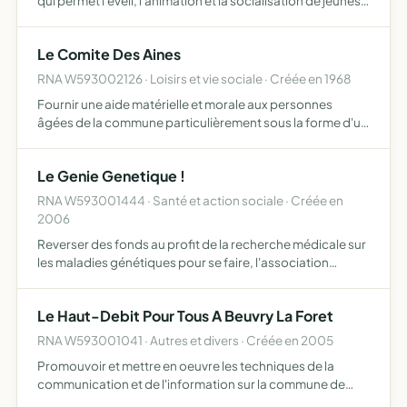
qui permet l'éveil, l'animation et la socialisation de jeunes
enfants, ce lieu de proximité offre la possibilité aux
parents de se libérer quelques heures s'ils le so…
Le Comite Des Aines
RNA W593002126 · Loisirs et vie sociale · Créée en 1968
Fournir une aide matérielle et morale aux personnes
âgées de la commune particulièrement sous la forme d'un
repas et de colis distribués à l'occasion des fêtes de noël,
organiser des fêtes et des activités culturelles et …
Le Genie Genetique !
RNA W593001444 · Santé et action sociale · Créée en
2006
Reverser des fonds au profit de la recherche médicale sur
les maladies génétiques pour se faire, l'association
développe, produit et diffuse des jeux pédagogiques
basés sur les mécanismes de la génétique
Le Haut-Debit Pour Tous A Beuvry La Foret
RNA W593001041 · Autres et divers · Créée en 2005
Promouvoir et mettre en oeuvre les techniques de la
communication et de l'information sur la commune de
Beuvry la Forêt et de ses environs à ce titre, elle se