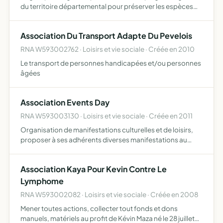
du territoire départemental pour préserver les espèces
sensibles, les animaux domestiques, le patrimoine
naturel, les espèces gibiers et faire respecter la loi par …
Association Du Transport Adapte Du Pevelois
RNA W593002762 · Loisirs et vie sociale · Créée en 2010
Le transport de personnes handicapées et/ou personnes
âgées
Association Events Day
RNA W593003130 · Loisirs et vie sociale · Créée en 2011
Organisation de manifestations culturelles et de loisirs,
proposer à ses adhérents diverses manifestations au
meilleur tarif possible, organiser pour ses adhérents
différents types de manifestations à la journée comme
Association Kaya Pour Kevin Contre Le
des…
Lymphome
RNA W593002082 · Loisirs et vie sociale · Créée en 2008
Mener toutes actions, collecter tout fonds et dons
manuels, matériels au profit de Kévin Maza né le 28 juillet