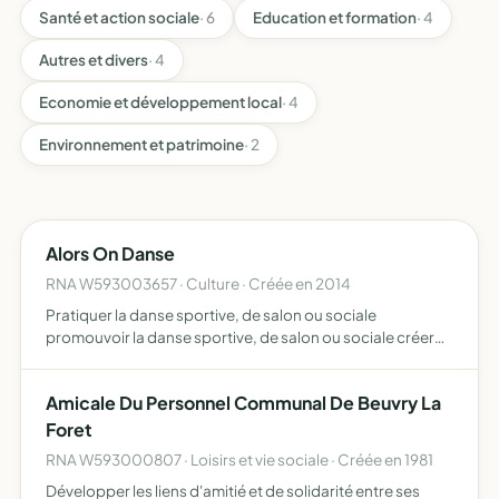
Santé et action sociale
· 6
Education et formation
· 4
Autres et divers
· 4
Economie et développement local
· 4
Environnement et patrimoine
· 2
Alors On Danse
RNA W593003657 · Culture · Créée en 2014
Pratiquer la danse sportive, de salon ou sociale
promouvoir la danse sportive, de salon ou sociale créer
des loisirs culturels en rapport à la danse sportive, de
salon ou sociale
Amicale Du Personnel Communal De Beuvry La
Foret
RNA W593000807 · Loisirs et vie sociale · Créée en 1981
Développer les liens d'amitié et de solidarité entre ses