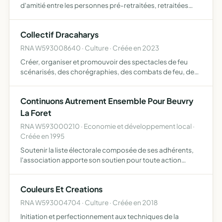
d'amitié entre les personnes pré-retraitées, retraitées
sans limite d'âge, participer à l'animation de la vie
communale dans le respect des convictions
Collectif Dracaharys
philosophiques,…
RNA W593008640 · Culture · Créée en 2023
Créer, organiser et promouvoir des spectacles de feu
scénarisés, des chorégraphies, des combats de feu, des
cracheurs de feu, ou tout autre art circassien coordonner
des associations dans des domaines de compétences
Continuons Autrement Ensemble Pour Beuvry
diffé…
La Foret
RNA W593000210 · Economie et développement local ·
Créée en 1995
Soutenir la liste électorale composée de ses adhérents,
l'association apporte son soutien pour toute action
individuelle ou collective de nature à améliorer la gestion
communale, l'emploi et l'environnement, organise des …
Couleurs Et Creations
RNA W593004704 · Culture · Créée en 2018
Initiation et perfectionnement aux techniques de la