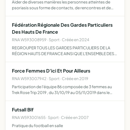
Aider de diverses manières les personnes atteintes de
psoriasis sous forme de contacts, de rencontres et de
discussions mise en commun de moyens avec le CHRU de
Lille service de dermatologie, les médecins, les
Fédération Régionale Des Gardes Particuliers
pharmacies,…
Des Hauts De France
RNA W593008959 · Sport · Créée en 2024
REGROUPER TOUS LES GARDES PARTICULIERS DE LA
RÉGION HAUTS DE FRANCE AINSI QUE L'ENSEMBLE DES
FÉDÉRATIONS OU ASSOCIATIONS DÉPARTEMENTALES
DONT ILS DÉPENDENT
Force Femmes D'ici Et Pour Ailleurs
RNA W593007942 · Sport · Créée en 2019
Participation de l'équipe 86 composée de 3 femmes au
Trek Rose Trip 2019 , du 31/10/19 au 05/11/2019 dans le
désert marocain - le Rose trip est un trek d'orientation
féminin et solidaire dans le désert regroupant des équi…
Futsall Blf
RNA W593001655 · Sport · Créée en 2007
Pratique du football en salle