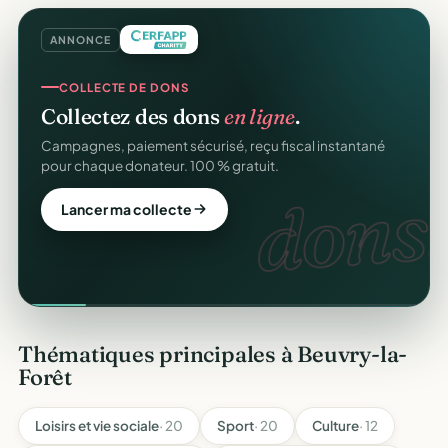
ANNONCE
COLLECTE DE DONS
Collectez des dons
en ligne
.
Campagnes, paiement sécurisé, reçu fiscal instantané
pour chaque donateur. 100 % gratuit.
dons.
Lancer ma collecte
Thématiques principales à Beuvry-la-
Forêt
Loisirs et vie sociale
· 20
Sport
· 20
Culture
· 12