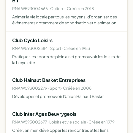
Blf
RNA W593004666 · Culture · Créée en 2018
Animer la vie locale par tous les moyens, d'organiser des
évènements notamment de sonorisation et d'animation,
de promouvoir et d'aider les projets de ses adhérents
dans la région Haut de France Son rôle est la promotion …
Club Cyclo Loisirs
RNA W593002384 · Sport · Créée en 1983
Pratiquer les sports de plein air et promouvoir les loisirs de
la bicyclette
Club Hainaut Basket Entreprises
RNA W593002279 · Sport · Créée en 2008
Développer et promouvoir l'Union Hainaut Basket
Club Inter Ages Beuvrygeois
RNA W593002677 · Loisirs et vie sociale · Créée en 1979
Créer, animer, développer les rencontres et les liens