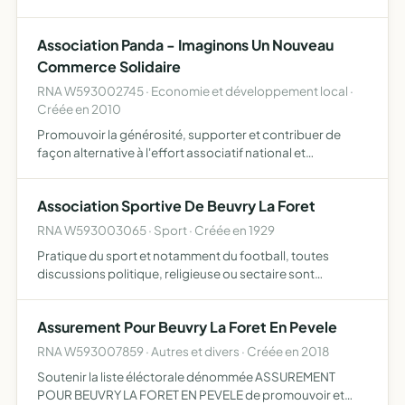
1994 à Châlons en Champagne, en lien avec sa maladie
afin d'améliorer son quotidien, aider ses parents à faire…
Association Panda - Imaginons Un Nouveau
Commerce Solidaire
RNA W593002745 · Economie et développement local ·
Créée en 2010
Promouvoir la générosité, supporter et contribuer de
façon alternative à l'effort associatif national et
international des associations d'utilité publique, elle
pourra effectuer des activités de ventes de biens et/ou de
Association Sportive De Beuvry La Foret
s…
RNA W593003065 · Sport · Créée en 1929
Pratique du sport et notamment du football, toutes
discussions politique, religieuse ou sectaire sont
formellement interdites
Assurement Pour Beuvry La Foret En Pevele
RNA W593007859 · Autres et divers · Créée en 2018
Soutenir la liste éléctorale dénommée ASSUREMENT
POUR BEUVRY LA FORET EN PEVELE de promouvoir et