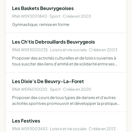
habitants à l'exclusion de toutes discussions ou p…
Les Baskets Beuvrygeoises
RNA W593001840 · Sport · Créée en 2003
Gymnastique, remise en forme
Les Ch'tis Debrouillards Beuvrygeois
RNA W593000235 · Loisirs et vie sociale · Créée en 2003
Proposer des activités culturelles et de loisirs ouvertes à
tous susciter des liens d'amitié et de solidarité entre ses
membres
Les Dixie's De Beuvry-La-Foret
RNA W596010020 · Sport · Créée en 2020
Proposer des cours de tous types de danses et d'autres
activités sportives promouvoir et développer la pratique
de la danse développer l'apprentissage de la danse pour
tout public organiser des évènements conviviaux et cu…
Les Festives
RNA W593003453 · Loisirs et vie sociale · Créée en 2013