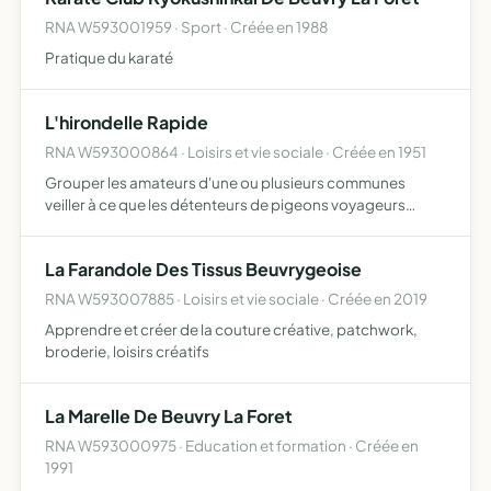
RNA W593001959 · Sport · Créée en 1988
Pratique du karaté
L'hirondelle Rapide
RNA W593000864 · Loisirs et vie sociale · Créée en 1951
Grouper les amateurs d'une ou plusieurs communes
veiller à ce que les détenteurs de pigeons voyageurs
soient inscrits à une association colombophile en
application de la loi colombophile et des statuts de la
La Farandole Des Tissus Beuvrygeoise
fédération co…
RNA W593007885 · Loisirs et vie sociale · Créée en 2019
Apprendre et créer de la couture créative, patchwork,
broderie, loisirs créatifs
La Marelle De Beuvry La Foret
RNA W593000975 · Education et formation · Créée en
1991