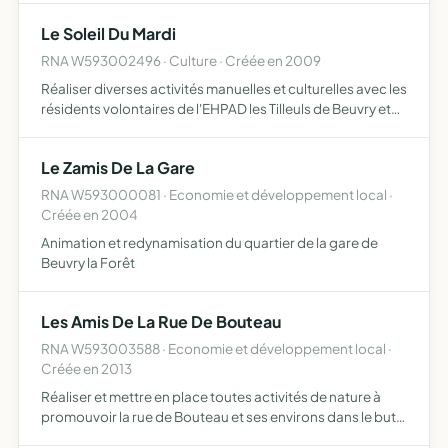
propose de travailler avec les différents opérateurs de
Le Soleil Du Mardi
téléco…
RNA W593002496 · Culture · Créée en 2009
Réaliser diverses activités manuelles et culturelles avec les
résidents volontaires de l'EHPAD les Tilleuls de Beuvry et
cela au sein de l'établissement
Le Zamis De La Gare
RNA W593000081 · Economie et développement local ·
Créée en 2004
Animation et redynamisation du quartier de la gare de
Beuvry la Forêt
Les Amis De La Rue De Bouteau
RNA W593003588 · Economie et développement local ·
Créée en 2013
Réaliser et mettre en place toutes activités de nature à
promouvoir la rue de Bouteau et ses environs dans le but
de contribuer au bien-être et à la qualité de vie de ses