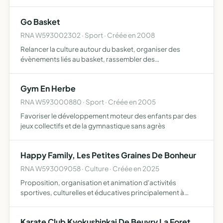
Go Basket
RNA W593002302 · Sport · Créée en 2008
Relancer la culture autour du basket, organiser des
évènements liés au basket, rassembler des
inconditionnels du basket, réunir une certaine population
autour d'un concept fort et novateur, accroître la
Gym En Herbe
notoriété de l'ass…
RNA W593000880 · Sport · Créée en 2005
Favoriser le développement moteur des enfants par des
jeux collectifs et de la gymnastique sans agrès
Happy Family, Les Petites Graines De Bonheur
RNA W593009058 · Culture · Créée en 2025
Proposition, organisation et animation d'activités
sportives, culturelles et éducatives principalement à
destination des familles, des enfants et des parents les
premières actions concernent notamment le yoga
Karate Club Kyokushinkai De Beuvry La Foret
d'autres act…