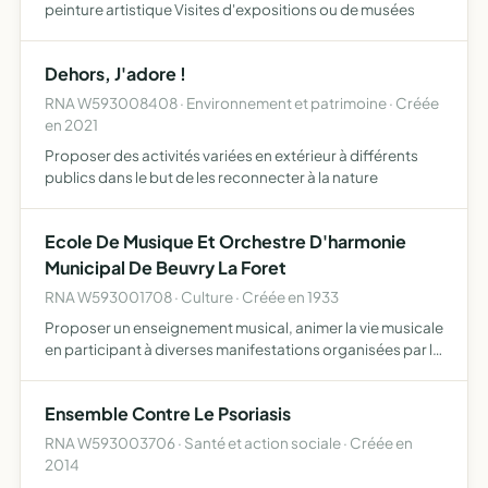
peinture artistique Visites d'expositions ou de musées
Dehors, J'adore !
RNA W593008408 · Environnement et patrimoine · Créée
en 2021
Proposer des activités variées en extérieur à différents
publics dans le but de les reconnecter à la nature
Ecole De Musique Et Orchestre D'harmonie
Municipal De Beuvry La Foret
RNA W593001708 · Culture · Créée en 1933
Proposer un enseignement musical, animer la vie musicale
en participant à diverses manifestations organisées par la
commune de Beuvry la Forêt ou ses associations (11
novembre, 14 juillet, fête de la gare etc...), gérer e…
Ensemble Contre Le Psoriasis
RNA W593003706 · Santé et action sociale · Créée en
2014