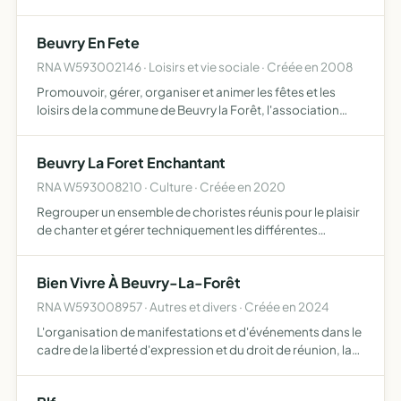
soutenir entre chaque campagne électorale toute action
individuelle ou collective, de nature à améliorer la gestion
Beuvry En Fete
communal…
RNA W593002146 · Loisirs et vie sociale · Créée en 2008
Promouvoir, gérer, organiser et animer les fêtes et les
loisirs de la commune de Beuvry la Forêt, l'association
gère également l'exploitation de la
bibliothèque/médiathèque municipale
Beuvry La Foret Enchantant
RNA W593008210 · Culture · Créée en 2020
Regrouper un ensemble de choristes réunis pour le plaisir
de chanter et gérer techniquement les différentes
représentations, manifestations, concerts auxquels ils
pourraient participer ainsi que d'assurer leur formation
Bien Vivre À Beuvry-La-Forêt
RNA W593008957 · Autres et divers · Créée en 2024
L'organisation de manifestations et d'événements dans le
cadre de la liberté d'expression et du droit de réunion, la
promotion d'une liste électorale dans le respect des lois
en vigueur, ainsi que la diffusion des idées e…