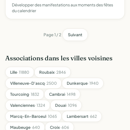
Développer des manifestations aux moments des fêtes
du calendrier
Page 1 / 2
Suivant
Associations dans les villes voisines
Lille
· 11880
Roubaix
· 2846
Villeneuve-D'ascq
· 2500
Dunkerque
· 1940
Tourcoing
· 1832
Cambrai
· 1498
Valenciennes
· 1324
Douai
· 1096
Marcq-En-Baroeul
· 1065
Lambersart
· 662
Maubeuge
· 640
Croix
· 606