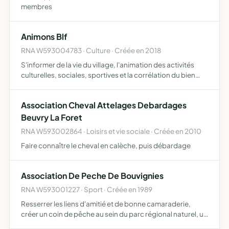
membres
Animons Blf
RNA W593004783 · Culture · Créée en 2018
S'informer de la vie du village, l'animation des activités
culturelles, sociales, sportives et la corrélation du bien
être avec l'ensemble des générations
Association Cheval Attelages Debardages
Beuvry La Foret
RNA W593002864 · Loisirs et vie sociale · Créée en 2010
Faire connaître le cheval en calèche, puis débardage
Association De Peche De Bouvignies
RNA W593001227 · Sport · Créée en 1989
Resserrer les liens d'amitié et de bonne camaraderie,
créer un coin de pêche au sein du parc régional naturel, un
lieu de calme et de détente