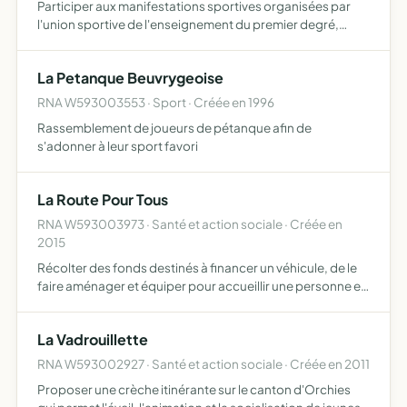
Participer aux manifestations sportives organisées par
l'union sportive de l'enseignement du premier degré,
gérer la coopérative scolaire, gérer la bibliothèque de
l'école maternelle, financer tout ou partie, une animatio…
La Petanque Beuvrygeoise
RNA W593003553 · Sport · Créée en 1996
Rassemblement de joueurs de pétanque afin de
s'adonner à leur sport favori
La Route Pour Tous
RNA W593003973 · Santé et action sociale · Créée en
2015
Récolter des fonds destinés à financer un véhicule, de le
faire aménager et équiper pour accueillir une personne en
situation de handicap physique, en fauteuil roulant et/ou
être conduit par elle les prix de l'aménagement…
La Vadrouillette
RNA W593002927 · Santé et action sociale · Créée en 2011
Proposer une crèche itinérante sur le canton d'Orchies