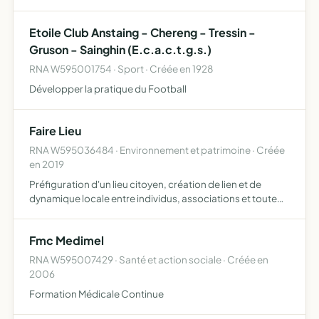
littoraux, les cours d eau et les lacs , permettre au fil de l
eau de redécouvrir notre rapport à la nature, p…
Etoile Club Anstaing - Chereng - Tressin -
Gruson - Sainghin (E.c.a.c.t.g.s.)
RNA W595001754 · Sport · Créée en 1928
Développer la pratique du Football
Faire Lieu
RNA W595036484 · Environnement et patrimoine · Créée
en 2019
Préfiguration d'un lieu citoyen, création de lien et de
dynamique locale entre individus, associations et toute
organisation uvrant pour un développement durable du
territoire
Fmc Medimel
RNA W595007429 · Santé et action sociale · Créée en
2006
Formation Médicale Continue