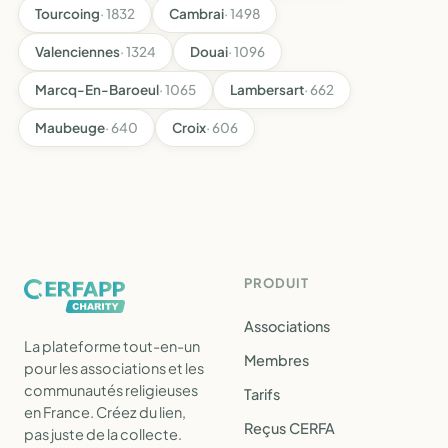
Tourcoing
· 1832
Cambrai
· 1498
Valenciennes
· 1324
Douai
· 1096
Marcq-En-Baroeul
· 1065
Lambersart
· 662
Maubeuge
· 640
Croix
· 606
PRODUIT
Associations
La plateforme tout-en-un
Membres
pour les associations et les
communautés religieuses
Tarifs
en France. Créez du lien,
Reçus CERFA
pas juste de la collecte.