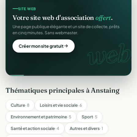
SITE WEB
Votre site web d'association
offert
.
Une page publique élégante et un site de collecte, prêts
en cinq minutes. Sans webmaster.
web.
Créer mon site gratuit
Thématiques principales à Anstaing
Culture
· 8
Loisirs et vie sociale
· 6
Environnement et patrimoine
· 5
Sport
· 5
Santé et action sociale
· 4
Autres et divers
· 1