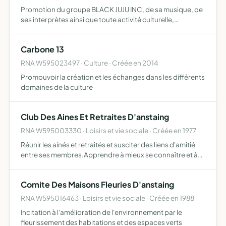
Promotion du groupe BLACK JUJU INC, de sa musique, de
ses interprètes ainsi que toute activité culturelle,
artistique et tout support audio et visuel (existant ou à
venir), liés à ce groupe
Carbone 13
RNA W595023497 · Culture · Créée en 2014
Promouvoir la création et les échanges dans les différents
domaines de la culture
Club Des Aines Et Retraites D'anstaing
RNA W595003330 · Loisirs et vie sociale · Créée en 1977
Réunir les ainés et retraités et susciter des liens d'amitié
entre ses membres.Apprendre à mieux se connaître et à
se distraire en société.
Comite Des Maisons Fleuries D'anstaing
RNA W595016463 · Loisirs et vie sociale · Créée en 1988
Incitation à l'amélioration de l'environnement par le
fleurissement des habitations et des espaces verts