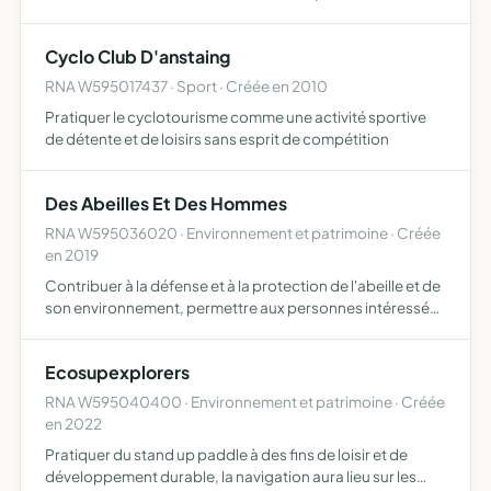
Cyclo Club D'anstaing
RNA W595017437 · Sport · Créée en 2010
Pratiquer le cyclotourisme comme une activité sportive
de détente et de loisirs sans esprit de compétition
Des Abeilles Et Des Hommes
RNA W595036020 · Environnement et patrimoine · Créée
en 2019
Contribuer à la défense et à la protection de l'abeille et de
son environnement, permettre aux personnes intéressées
de s'initier ou de découvrir l'apiculture, faire connaître, le
rôle des abeilles dans la biodiversité et…
Ecosupexplorers
RNA W595040400 · Environnement et patrimoine · Créée
en 2022
Pratiquer du stand up paddle à des fins de loisir et de
développement durable, la navigation aura lieu sur les