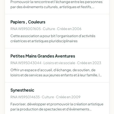
Promouvoir la rencontre et l'échange entre les personnes
par des événements culturels, artistiques et festifs,
notamment par la musique et la gastronomie contribuer
au rayonnement de la scène musicale lilloise
Papiers , Couleurs
RNA W595007605 · Culture · Créée en 2006
Cette association a pour bit l'organisation d'activités
créatrices et artistiques pluridisciplinaires
Petites Mains Grandes Aventures
RNA W595043044 · Loisirs et vie sociale · Créée en 2023
Offrir un espace d'accueil, d'échange, de soutien, de
loisirs et de services aux jeunes enfants et à leur famille, les
principaux moyens d'action de l'association sont gérer
d'un établissement d'accueil des jeunes enfants…
Synesthesic
RNA W595014635 · Culture · Créée en 2009
Favoriser, développer et promouvoir la création artistique
par la production de spectacles et d'évènements