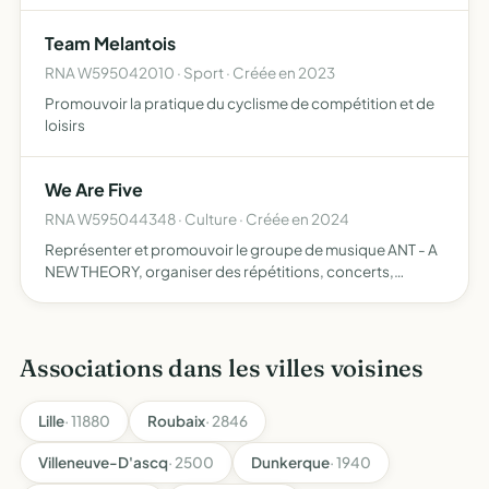
culturels, la diffusion et la promotion de spectacles
vivants et/ou de manifestations culturelles,l'organisation
Team Melantois
e…
RNA W595042010 · Sport · Créée en 2023
Promouvoir la pratique du cyclisme de compétition et de
loisirs
We Are Five
RNA W595044348 · Culture · Créée en 2024
Représenter et promouvoir le groupe de musique ANT - A
NEW THEORY, organiser des répétitions, concerts,
événements musicaux, et autres activités artistiques liées
à la musique, favoriser la création, la production, et la …
Associations dans les villes voisines
Lille
· 11880
Roubaix
· 2846
Villeneuve-D'ascq
· 2500
Dunkerque
· 1940