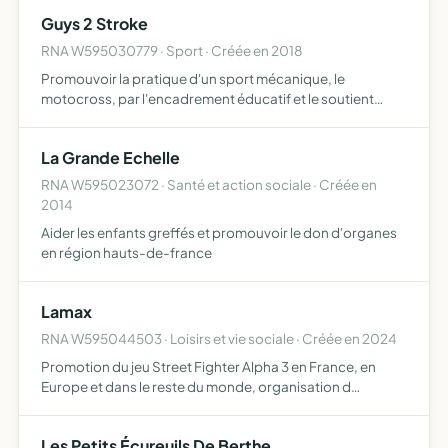
Guys 2 Stroke
RNA W595030779 · Sport · Créée en 2018
Promouvoir la pratique d'un sport mécanique, le
motocross, par l'encadrement éducatif et le soutient
moral, matériel et /ou financier apporté à des pilotes
amateurs
La Grande Echelle
RNA W595023072 · Santé et action sociale · Créée en
2014
Aider les enfants greffés et promouvoir le don d'organes
en région hauts-de-france
Lamax
RNA W595044503 · Loisirs et vie sociale · Créée en 2024
Promotion du jeu Street Fighter Alpha 3 en France, en
Europe et dans le reste du monde, organisation d
évènements et tournois en ligne sur Street Fighter Alpha 3
ou d autres jeux, organisation d évènements sur site
Les Petits Écureuils De Berthe
portan…