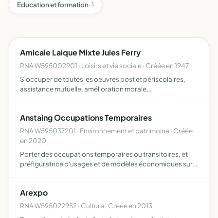
Education et formation
· 1
Amicale Laique Mixte Jules Ferry
RNA W595002901 · Loisirs et vie sociale · Créée en 1947
S'occuper de toutes les oeuvres post et périscolaires,
assistance mutuelle, amélioration morale,
encouragements auxx élèves des écoles publiques et aux
cours d'adultes, conférences, concerts, excursions,
Anstaing Occupations Temporaires
fêtes, jeux etc..…
RNA W595037201 · Environnement et patrimoine · Créée
en 2020
Porter des occupations temporaires ou transitoires, et
préfiguratrice d'usages et de modèles économiques sur
des sites vacants qui lui seront confiés sur la commune
d'Anstaing
Arexpo
RNA W595022952 · Culture · Créée en 2013