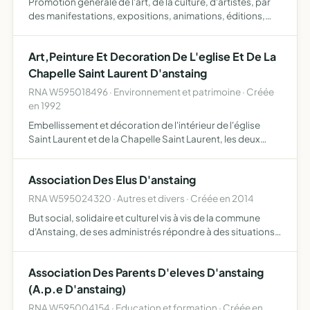
Promotion générale de l'art, de la culture, d'artistes, par
des manifestations, expositions, animations, éditions,
évènementiels, et par toutes autres formes de
manifestations création d'associations, recherche de
Art,Peinture Et Decoration De L'eglise Et De La
moyens …
Chapelle Saint Laurent D'anstaing
RNA W595018496 · Environnement et patrimoine · Créée
en 1992
Embellissement et décoration de l'intérieur de l'église
Saint Laurent et de la Chapelle Saint Laurent, les deux
situés à Anstaing
Association Des Elus D'anstaing
RNA W595024320 · Autres et divers · Créée en 2014
But social, solidaire et culturel vis à vis de la commune
d'Anstaing, de ses administrés répondre à des situations
sociales individuelles ou collectives contribuer ou réaliser
éventuellement des projets d'utilité sociale …
Association Des Parents D'eleves D'anstaing
(A.p.e D'anstaing)
RNA W595004154 · Education et formation · Créée en