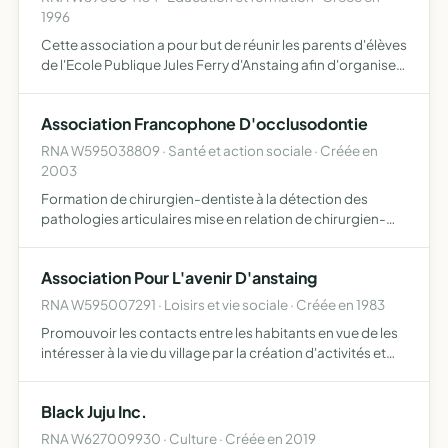
1996
Cette association a pour but de réunir les parents d'élèves
de l'Ecole Publique Jules Ferry d'Anstaing afin d'organiser
des manifestations sportives, culturelles, ludiques et
toute autre activité permettant de récolter de…
Association Francophone D'occlusodontie
RNA W595038809 · Santé et action sociale · Créée en
2003
Formation de chirurgien-dentiste à la détection des
pathologies articulaires mise en relation de chirurgien-
dentistes et d'occlusodontistes formation d'ostéopathes
à la détection de pathologies articulaires mandibulaires …
Association Pour L'avenir D'anstaing
RNA W595007291 · Loisirs et vie sociale · Créée en 1983
Promouvoir les contacts entre les habitants en vue de les
intéresser à la vie du village par la création d'activités et
d'animations diverses
Black Juju Inc.
RNA W627009930 · Culture · Créée en 2019