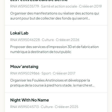
RNA W595035779 · Santé et action sociale · Créée en 2019
Organiser des manifestations ou réaliser des actions qui
auront pour but de collecter des fonds qui seront
intégralement réinvestit pour améliorer le quotidien de
tous les résidents de la maison d'accueil spécialisée Bert…
Lokal Lab
RNA W595046228 · Culture · Créée en 2026
Proposer des services d'impression 3D et de fabrication
numérique à destination de tout public
Mouv'anstaing
RNA W595029866 · Sport · Créée en 2017
Organiser les Foulées Anstinoises et développer la
pratique de la course à pied hors stade, la marche et
d'assurer l'encadrement d'activités multisports
Night With No Name
RNA W595045713 · Culture · Créée en 2025