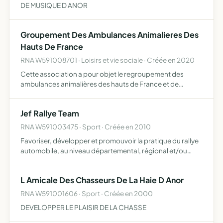
DE MUSIQUE D ANOR
Groupement Des Ambulances Animalieres Des
Hauts De France
RNA W591008701 · Loisirs et vie sociale · Créée en 2020
Cette association a pour objet le regroupement des
ambulances animalières des hauts de France et de
proposer des formations animalières.
Jef Rallye Team
RNA W591003475 · Sport · Créée en 2010
Favoriser, développer et promouvoir la pratique du rallye
automobile, au niveau départemental, régional et/ou
national
L Amicale Des Chasseurs De La Haie D Anor
RNA W591001606 · Sport · Créée en 2000
DEVELOPPER LE PLAISIR DE LA CHASSE