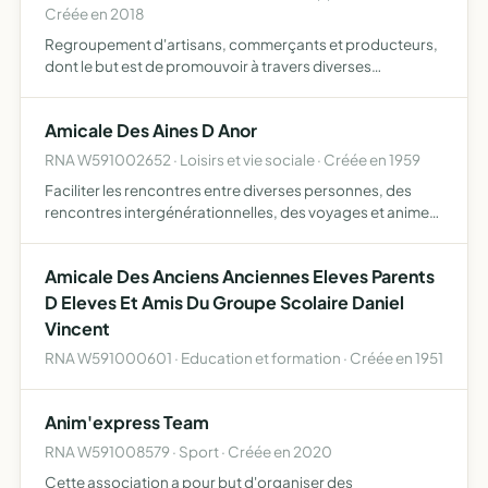
Créée en 2018
Regroupement d'artisans, commerçants et producteurs,
dont le but est de promouvoir à travers diverses
manifestations les savoir-faire de la ville d'Anor et de ses
environs
Amicale Des Aines D Anor
RNA W591002652 · Loisirs et vie sociale · Créée en 1959
Faciliter les rencontres entre diverses personnes, des
rencontres intergénérationnelles, des voyages et animer
la vie de l'association, elle est ouverte à tous, sans
distinction d'opinion religieuse ou politique
Amicale Des Anciens Anciennes Eleves Parents
D Eleves Et Amis Du Groupe Scolaire Daniel
Vincent
RNA W591000601 · Education et formation · Créée en 1951
Anim'express Team
RNA W591008579 · Sport · Créée en 2020
Cette association a pour but d'organiser des