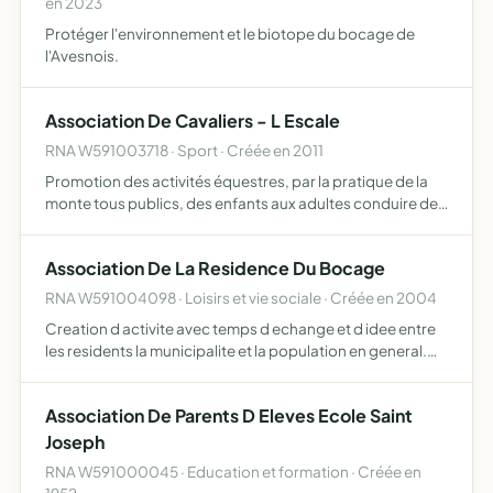
en 2023
Protéger l'environnement et le biotope du bocage de
l'Avesnois.
Association De Cavaliers - L Escale
RNA W591003718 · Sport · Créée en 2011
Promotion des activités équestres, par la pratique de la
monte tous publics, des enfants aux adultes conduire des
activités d'achats et de ventes d'animaux en lien avec son
activité équestre
Association De La Residence Du Bocage
RNA W591004098 · Loisirs et vie sociale · Créée en 2004
Creation d activite avec temps d echange et d idee entre
les residents la municipalite et la population en general.
mise en place d animation sportive culturelle et festive.
organisation de sorties et voyages ...
Association De Parents D Eleves Ecole Saint
Joseph
RNA W591000045 · Education et formation · Créée en