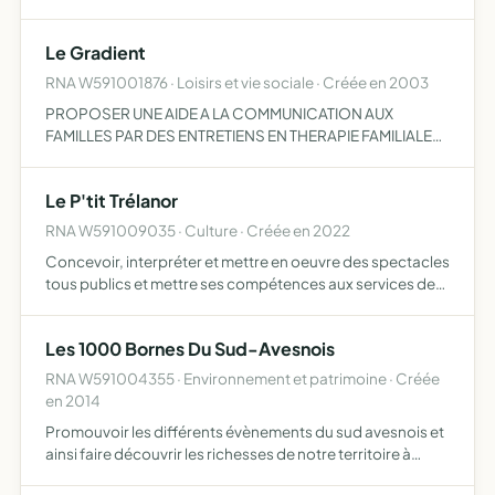
Le Gradient
RNA W591001876 · Loisirs et vie sociale · Créée en 2003
PROPOSER UNE AIDE A LA COMMUNICATION AUX
FAMILLES PAR DES ENTRETIENS EN THERAPIE FAMILIALE
OU AUTRES TECHNIQUES APPROPRIEES
Le P'tit Trélanor
RNA W591009035 · Culture · Créée en 2022
Concevoir, interpréter et mettre en oeuvre des spectacles
tous publics et mettre ses compétences aux services des
habitants et associations réunir et valoriser le talent de
chacun par la pratique du théâtre amateur distra…
Les 1000 Bornes Du Sud-Avesnois
RNA W591004355 · Environnement et patrimoine · Créée
en 2014
Promouvoir les différents évènements du sud avesnois et
ainsi faire découvrir les richesses de notre territoire à
travers notre page facebook Ca bouge en Sambre