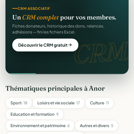
CRM ASSOCIATIF
Un
CRM complet
pour vos membres.
Fiches donateurs, historique des dons, relances,
adhésions — fini les fichiers Excel.
CRM.
Découvrir le CRM gratuit
Thématiques principales à Anor
Sport
· 18
Loisirs et vie sociale
· 17
Culture
· 11
Education et formation
· 9
Environnement et patrimoine
· 6
Autres et divers
· 5