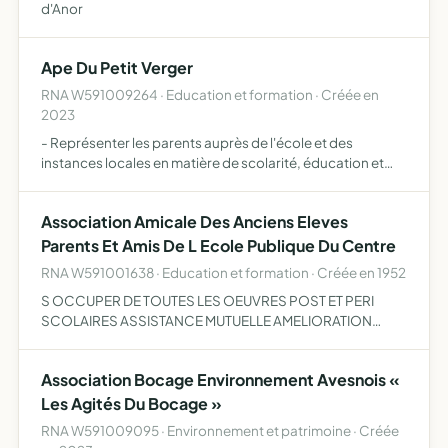
d'Anor
Ape Du Petit Verger
RNA W591009264 · Education et formation · Créée en
2023
- Représenter les parents auprès de l'école et des
instances locales en matière de scolarité, éducation et
bien-être des élèves - Favoriser la communication et les
échanges entre les parents d'élèves - Contribuer à la vie…
Association Amicale Des Anciens Eleves
Parents Et Amis De L Ecole Publique Du Centre
RNA W591001638 · Education et formation · Créée en 1952
S OCCUPER DE TOUTES LES OEUVRES POST ET PERI
SCOLAIRES ASSISTANCE MUTUELLE AMELIORATION
MORALE ENCOURAGEMENTS AUX ELEVES ETC
Association Bocage Environnement Avesnois «
Les Agités Du Bocage »
RNA W591009095 · Environnement et patrimoine · Créée