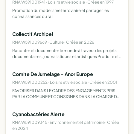
RNA W591001941 · Loisirs et vie sociale · Créée en 1997
Promotion du modelisme ferroviaire et partager les
connaissances du rail
Collectif Archipel
RNA W591009669 · Culture · Créée en 2026
Raconter et documenter le monde à travers des projets
documentaires, journalistiques et artistiques Produire et
promouvoir des sujets de photographie et vidéo
documentaire et journalistique sur le territoire français,
Comite De Jumelage - Anor Europe
eur…
RNA W591000252 · Loisirs et vie sociale · Créée en 2001
FAVORISER DANS LE CADRE DES ENGAGEMENTS PRIS
PAR LA COMMUNE ET CONSIGNES DANS LA CHARGE DE
JUMELAGE SIGNEE LE 24 AVRIL 1993 0 AKEN...
Cyanobactéries Alerte
RNA W591009345 · Environnement et patrimoine · Créée
en 2024