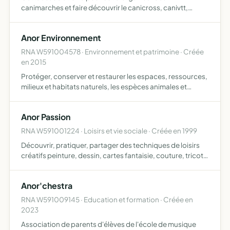
canimarches et faire découvrir le canicross, canivtt,
canitrotinette en compétition ou loisirs grâce à ses
athlètes et leurs sponsors
Anor Environnement
RNA W591004578 · Environnement et patrimoine · Créée
en 2015
Protéger, conserver et restaurer les espaces, ressources,
milieux et habitats naturels, les espèces animales et
végétales, la diversité et les équilibres fondamentaux
écologiques, l'eau, l'air, sols, sites, paysages et le…
Anor Passion
RNA W591001224 · Loisirs et vie sociale · Créée en 1999
Découvrir, pratiquer, partager des techniques de loisirs
créatifs peinture, dessin, cartes fantaisie, couture, tricot,
crochet, broderie
Anor'chestra
RNA W591009145 · Education et formation · Créée en
2023
Association de parents d'élèves de l'école de musique