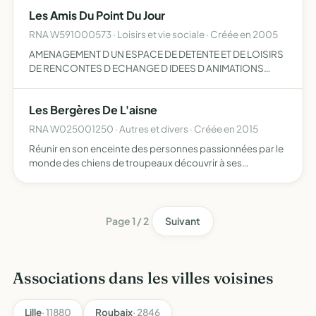
Avesnois
Les Amis Du Point Du Jour
RNA W591000573 · Loisirs et vie sociale · Créée en 2005
AMENAGEMENT D UN ESPACE DE DETENTE ET DE LOISIRS
DE RENCONTES D ECHANGE D IDEES D ANIMATIONS
PORTIVES CULTURELLES ET FESTIVES
Les Bergères De L'aisne
RNA W025001250 · Autres et divers · Créée en 2015
Réunir en son enceinte des personnes passionnées par le
monde des chiens de troupeaux découvrir à ses
adhérents le travail du chien de berger autour des brebis,
des stages, animations pour diverses fêtes et
manifestations…
Page 1 / 2
Suivant
Associations dans les villes voisines
Lille
· 11880
Roubaix
· 2846