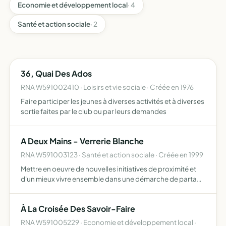
Economie et développement local
· 4
Santé et action sociale
· 2
36, Quai Des Ados
RNA W591002410 · Loisirs et vie sociale · Créée en 1976
Faire participer les jeunes à diverses activités et à diverses
sortie faites par le club ou par leurs demandes
A Deux Mains - Verrerie Blanche
RNA W591003123 · Santé et action sociale · Créée en 1999
Mettre en oeuvre de nouvelles initiatives de proximité et
d'un mieux vivre ensemble dans une démarche de partage
d'échanges de savoirs (jardinage, apiculture) formation
autour de la nature, de l'environnement et de la bio…
À La Croisée Des Savoir-Faire
RNA W591005229 · Economie et développement local ·