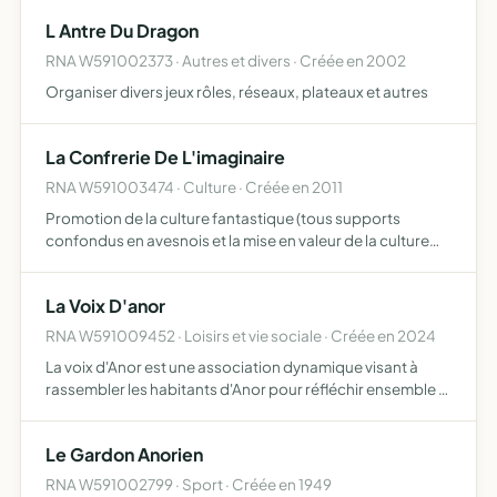
L Antre Du Dragon
RNA W591002373 · Autres et divers · Créée en 2002
Organiser divers jeux rôles, réseaux, plateaux et autres
La Confrerie De L'imaginaire
RNA W591003474 · Culture · Créée en 2011
Promotion de la culture fantastique (tous supports
confondus en avesnois et la mise en valeur de la culture
fantastique avesnoise création d'une bibliothèque du
fantastique, organisation d'ateliers d'écriture,
La Voix D'anor
convention,…
RNA W591009452 · Loisirs et vie sociale · Créée en 2024
La voix d'Anor est une association dynamique visant à
rassembler les habitants d'Anor pour réfléchir ensemble à
l'avenir de la ville En favorisant l'échange d'idées et la
concertation citoyenne, l'association ambitionne d…
Le Gardon Anorien
RNA W591002799 · Sport · Créée en 1949