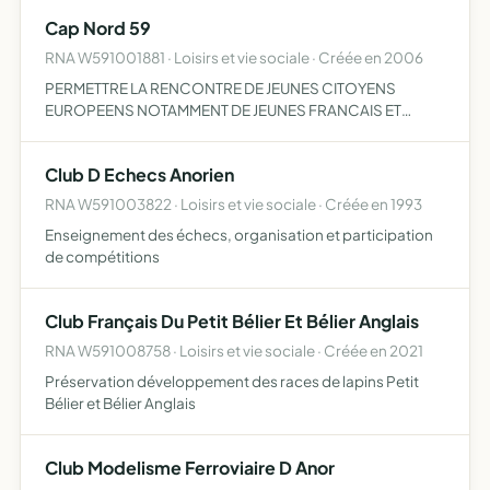
objet elle pourra par conséquent, avoir recour…
Cap Nord 59
RNA W591001881 · Loisirs et vie sociale · Créée en 2006
PERMETTRE LA RENCONTRE DE JEUNES CITOYENS
EUROPEENS NOTAMMENT DE JEUNES FRANCAIS ET
SUEDOIS. CETTE RENCONTRE PERMETTRA LA
DECOUVERTE D AUTRES CULTURES EUROPEENNES LA
Club D Echecs Anorien
PRATIQUE DE LANGUES ETRANGERES ET DE CREER DES
DISCUSSI…
RNA W591003822 · Loisirs et vie sociale · Créée en 1993
Enseignement des échecs, organisation et participation
de compétitions
Club Français Du Petit Bélier Et Bélier Anglais
RNA W591008758 · Loisirs et vie sociale · Créée en 2021
Préservation développement des races de lapins Petit
Bélier et Bélier Anglais
Club Modelisme Ferroviaire D Anor