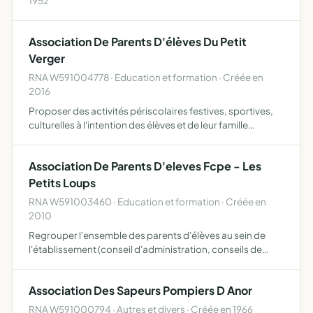
1952
Association De Parents D'élèves Du Petit
Verger
RNA W591004778 · Education et formation · Créée en
2016
Proposer des activités périscolaires festives, sportives,
culturelles à l'intention des élèves et de leur famille
destinées à soutenir l'action éducative des enseignants,
sans se substituer au rôle pédagogique de ceux-ci …
Association De Parents D'eleves Fcpe - Les
Petits Loups
RNA W591003460 · Education et formation · Créée en
2010
Regrouper l'ensemble des parents d'élèves au sein de
l'établissement (conseil d'administration, conseils de
classe, etc.), mener une réflexion à l'amélioration des
conditions de scolarité des enfants, étudier les solution…
Association Des Sapeurs Pompiers D Anor
RNA W591000794 · Autres et divers · Créée en 1966