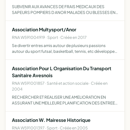
SUBVENIR AUX AVANCES DE FRAIS MEDICAUX DES
SAPEURS POMPIERS D ANOR MALADES OU BLESSES EN
SERVICE COMMANDE SUBVENIR AUX FRAIS DES FETES ET
DES MANIFESTATIONS ORGANISER DES
Association Multysport/Anor
MANIFESTATIONS TELLES QUE REUNIONS,
CONFERENCES, C…
RNA W591004919 · Sport · Créée en 2017
Se divertir entres amis autour de plusieurs passions
autour du sport futsal, basketball, tennis, etc développer
des initiations sportives entre passionnés
Association Pour L Organisation Du Transport
Sanitaire Avesnois
RNA W591001857 · Santé et action sociale · Créée en
2004
RECHERCHER ET REALISER UNE AMELIORATION EN
ASSURANT UNE MEILLEURE PLANIFICATION DES ENTREES
ET SORTIES D HOSPITALISATION ET DE CONSULTATION
EN TRANSPORT SANITAIRE. CHERCHER ET REALISER UNE
Association W. Mairesse Historique
AMELIORATION CONCERNANT LA RELAT…
RNA W591001397 · Sport · Créée en 2005