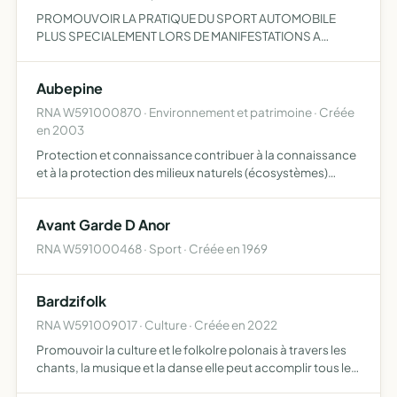
PROMOUVOIR LA PRATIQUE DU SPORT AUTOMOBILE
PLUS SPECIALEMENT LORS DE MANIFESTATIONS A
CARACTERE HISTORIQUE
Aubepine
RNA W591000870 · Environnement et patrimoine · Créée
en 2003
Protection et connaissance contribuer à la connaissance
et à la protection des milieux naturels (écosystèmes)
contribuer à la connaissance et à la protection des
espèces végétales et animales qui vivent dans ces milieux
Avant Garde D Anor
r…
RNA W591000468 · Sport · Créée en 1969
Bardzifolk
RNA W591009017 · Culture · Créée en 2022
Promouvoir la culture et le folkolre polonais à travers les
chants, la musique et la danse elle peut accomplir tous les
actes se rapportant directement ou indirectement à son