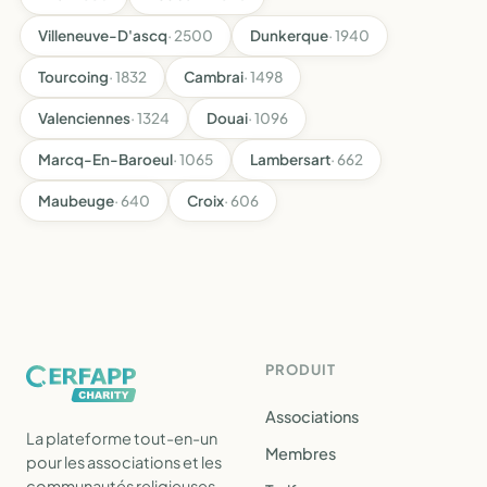
Villeneuve-D'ascq
· 2500
Dunkerque
· 1940
Tourcoing
· 1832
Cambrai
· 1498
Valenciennes
· 1324
Douai
· 1096
Marcq-En-Baroeul
· 1065
Lambersart
· 662
Maubeuge
· 640
Croix
· 606
PRODUIT
Associations
La plateforme tout-en-un
Membres
pour les associations et les
communautés religieuses