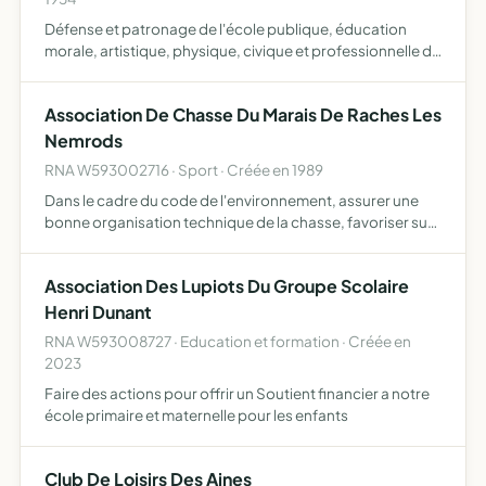
Défense et patronage de l'école publique, éducation
morale, artistique, physique, civique et professionnelle de
ses membres
Association De Chasse Du Marais De Raches Les
Nemrods
RNA W593002716 · Sport · Créée en 1989
Dans le cadre du code de l'environnement, assurer une
bonne organisation technique de la chasse, favoriser sur
son territoire le développement du gibier et de la faune
sauvage dans le respect d'un véritable équilibre agro…
Association Des Lupiots Du Groupe Scolaire
Henri Dunant
RNA W593008727 · Education et formation · Créée en
2023
Faire des actions pour offrir un Soutient financier a notre
école primaire et maternelle pour les enfants
Club De Loisirs Des Aines