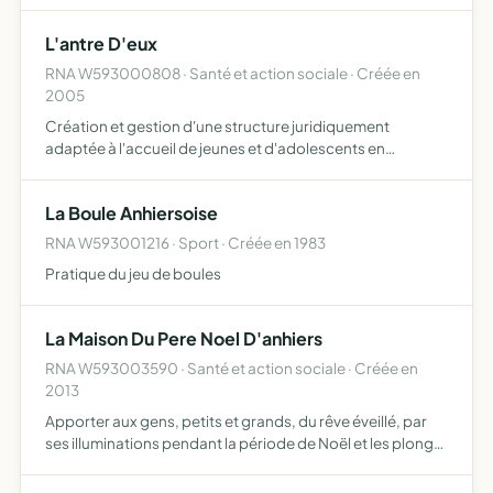
L'antre D'eux
RNA W593000808 · Santé et action sociale · Créée en
2005
Création et gestion d'une structure juridiquement
adaptée à l'accueil de jeunes et d'adolescents en
difficultés du fait d'une situation sociale et/ou familiale
complexe, du fait de leur handicap, ou encore de leur
La Boule Anhiersoise
situati…
RNA W593001216 · Sport · Créée en 1983
Pratique du jeu de boules
La Maison Du Pere Noel D'anhiers
RNA W593003590 · Santé et action sociale · Créée en
2013
Apporter aux gens, petits et grands, du rêve éveillé, par
ses illuminations pendant la période de Noël et les plonger
dans la magie de Noël, de collecter des dons au profit des
oeuvres sociales, orphelins des associations…