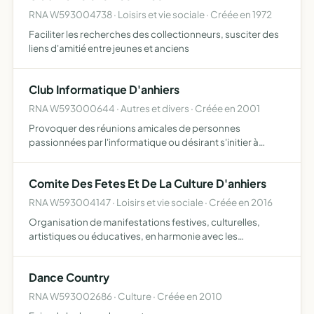
RNA W593004738 · Loisirs et vie sociale · Créée en 1972
Faciliter les recherches des collectionneurs, susciter des
liens d'amitié entre jeunes et anciens
Club Informatique D'anhiers
RNA W593000644 · Autres et divers · Créée en 2001
Provoquer des réunions amicales de personnes
passionnées par l'informatique ou désirant s'initier à
l'utilisation d'un ordinateur venir en aide et conseiller
toutes personnes à la recherche d'un emploi, les
Comite Des Fetes Et De La Culture D'anhiers
étudiants pour…
RNA W593004147 · Loisirs et vie sociale · Créée en 2016
Organisation de manifestations festives, culturelles,
artistiques ou éducatives, en harmonie avec les
différentes associations reconnues, communales ou
intercommunales
Dance Country
RNA W593002686 · Culture · Créée en 2010