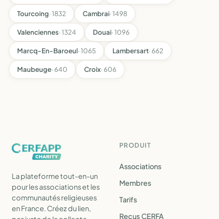
Tourcoing
· 1832
Cambrai
· 1498
Valenciennes
· 1324
Douai
· 1096
Marcq-En-Baroeul
· 1065
Lambersart
· 662
Maubeuge
· 640
Croix
· 606
PRODUIT
Associations
La plateforme tout-en-un
Membres
pour les associations et les
communautés religieuses
Tarifs
en France. Créez du lien,
Reçus CERFA