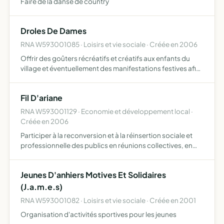
Faire de la danse de country
Droles De Dames
RNA W593001085 · Loisirs et vie sociale · Créée en 2006
Offrir des goûters récréatifs et créatifs aux enfants du
village et éventuellement des manifestations festives afin
de récolter quelques fonds
Fil D'ariane
RNA W593001129 · Economie et développement local ·
Créée en 2006
Participer à la reconversion et à la réinsertion sociale et
professionnelle des publics en réunions collectives, en
face à face individuel et en coaching personnalisé créer,
proposer et dispenser des actions de formation …
Jeunes D'anhiers Motives Et Solidaires
(J.a.m.e.s)
RNA W593001082 · Loisirs et vie sociale · Créée en 2001
Organisation d'activités sportives pour les jeunes