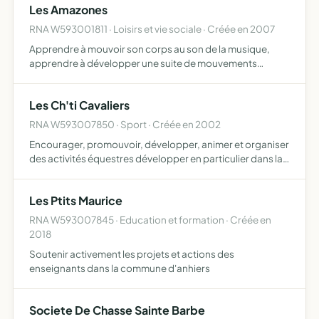
Les Amazones
RNA W593001811 · Loisirs et vie sociale · Créée en 2007
Apprendre à mouvoir son corps au son de la musique,
apprendre à développer une suite de mouvements
rythmiques, apprendre à rechercher ensemble des
chorégraphies dans le respect des choix et des idées
Les Ch'ti Cavaliers
venant des autres, dé…
RNA W593007850 · Sport · Créée en 2002
Encourager, promouvoir, développer, animer et organiser
des activités équestres développer en particulier dans la
jeunesse, le goût et la pratique des activités équestres
organiser des compétitions équestres
Les Ptits Maurice
RNA W593007845 · Education et formation · Créée en
2018
Soutenir activement les projets et actions des
enseignants dans la commune d'anhiers
Societe De Chasse Sainte Barbe