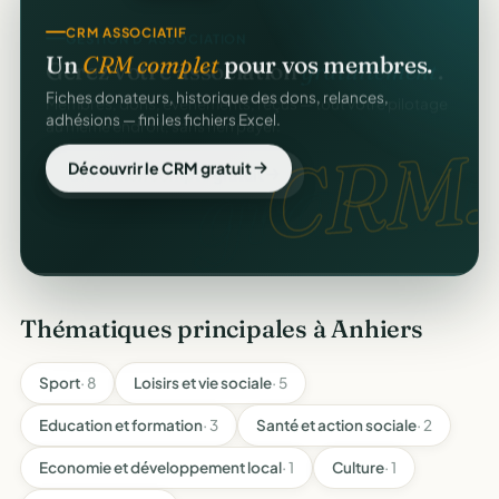
GESTION D'ASSOCIATION
CRM ASSOCIATIF
Gérez votre association
gratuitement
.
Un
CRM complet
pour vos membres.
Membres, dons, événements, reçus — tout votre pilotage
Fiches donateurs, historique des dons, relances,
au même endroit, sans rien payer.
adhésions — fini les fichiers Excel.
gratuit
CRM.
Créer mon compte gratuit
Découvrir le CRM gratuit
Thématiques principales à Anhiers
Sport
· 8
Loisirs et vie sociale
· 5
Education et formation
· 3
Santé et action sociale
· 2
Economie et développement local
· 1
Culture
· 1