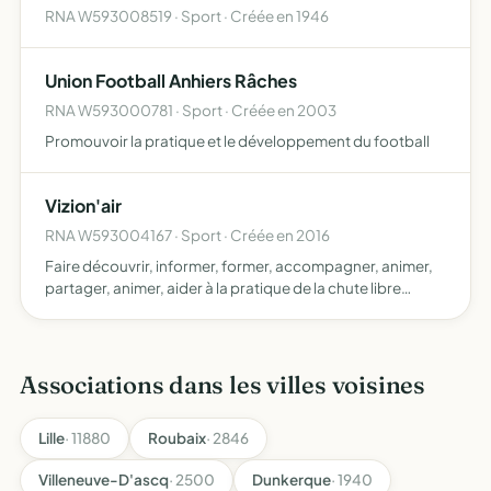
RNA W593008519 · Sport · Créée en 1946
Union Football Anhiers Râches
RNA W593000781 · Sport · Créée en 2003
Promouvoir la pratique et le développement du football
Vizion'air
RNA W593004167 · Sport · Créée en 2016
Faire découvrir, informer, former, accompagner, animer,
partager, animer, aider à la pratique de la chute libre
(parachutisme) et de la soufflerie, utiliser des supports
vidéos, ainsi que des séances pratiques et des sess…
Associations dans les villes voisines
Lille
· 11880
Roubaix
· 2846
Villeneuve-D'ascq
· 2500
Dunkerque
· 1940