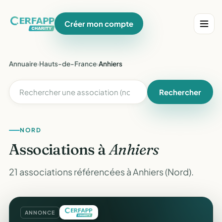
Créer mon compte
Annuaire
›
Hauts-de-France
›
Anhiers
Rechercher
NORD
Associations à
Anhiers
21 associations référencées à Anhiers (Nord).
ANNONCE