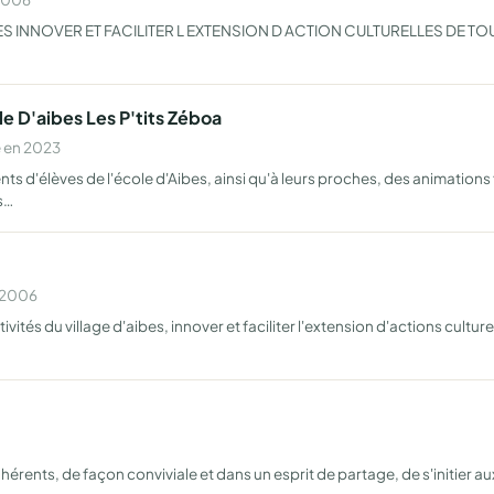
ES INNOVER ET FACILITER L EXTENSION D ACTION CULTURELLES DE T
e D'aibes Les P'tits Zéboa
e en 2023
s d'élèves de l'école d'Aibes, ainsi qu'à leurs proches, des animations
s…
n 2006
ivités du village d'aibes, innover et faciliter l'extension d'actions cultu
érents, de façon conviviale et dans un esprit de partage, de s'initier a