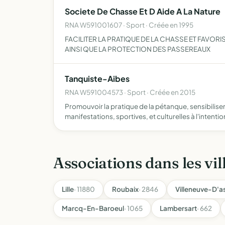
Societe De Chasse Et D Aide A La Nature
RNA W591001607 · Sport · Créée en 1995
FACILITER LA PRATIQUE DE LA CHASSE ET FAVO
AINSI QUE LA PROTECTION DES PASSEREAUX
Tanquiste-Aibes
RNA W591004573 · Sport · Créée en 2015
Promouvoir la pratique de la pétanque, sensibiliser 
manifestations, sportives, et culturelles à l'intentio
Associations dans les vil
Lille
· 11880
Roubaix
· 2846
Villeneuve-D'a
Marcq-En-Baroeul
· 1065
Lambersart
· 662