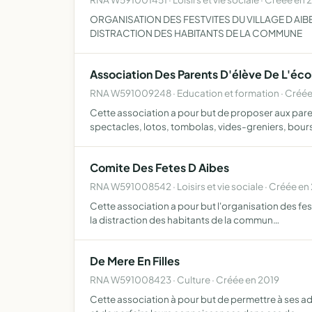
ORGANISATION DES FESTVITES DU VILLAGE D AIB
DISTRACTION DES HABITANTS DE LA COMMUNE
Association Des Parents D'élève De L'écol
RNA W591009248 · Education et formation · Créé
Cette association a pour but de proposer aux parent
spectacles, lotos, tombolas, vides-greniers, bour
Comite Des Fetes D Aibes
RNA W591008542 · Loisirs et vie sociale · Créée e
Cette association a pour but l'organisation des fest
la distraction des habitants de la commun…
De Mere En Filles
RNA W591008423 · Culture · Créée en 2019
Cette association à pour but de permettre à ses adh