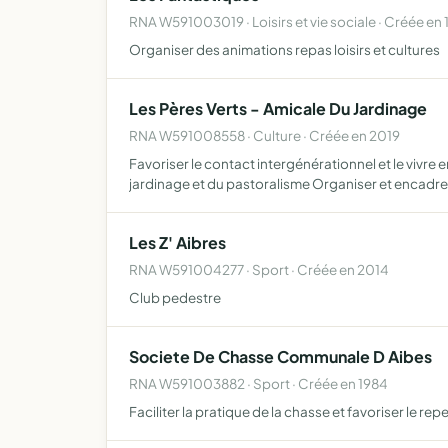
RNA W591003019 · Loisirs et vie sociale · Créée en 
Organiser des animations repas loisirs et cultures
Les Pères Verts - Amicale Du Jardinage
RNA W591008558 · Culture · Créée en 2019
Favoriser le contact intergénérationnel et le vivr
jardinage et du pastoralisme Organiser et encadre
Les Z' Aibres
RNA W591004277 · Sport · Créée en 2014
Club pedestre
Societe De Chasse Communale D Aibes
RNA W591003882 · Sport · Créée en 1984
Faciliter la pratique de la chasse et favoriser le 