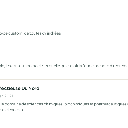
type custom, de toutes cylindrées
, les arts du spectacle, et quelle qu'en soit la forme prendre directeme
nfectieuse Du Nord
 en 2021
 le domaine de sciences chimiques, biochimiques et pharmaceutiques ap
en sciences b…