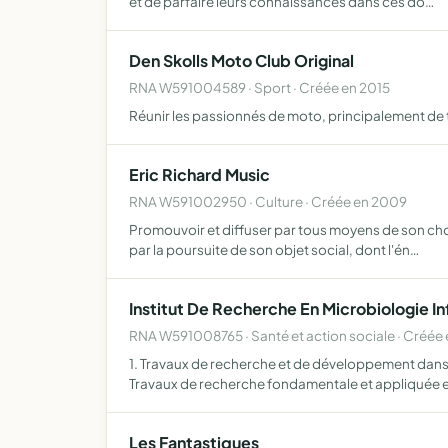
et de parfaire leurs connaissances dans ces do…
Den Skolls Moto Club Original
RNA W591004589 · Sport · Créée en 2015
Réunir les passionnés de moto, principalement de 
Eric Richard Music
RNA W591002950 · Culture · Créée en 2009
Promouvoir et diffuser par tous moyens de son choix
par la poursuite de son objet social, dont l'én…
Institut De Recherche En Microbiologie I
RNA W591008765 · Santé et action sociale · Créée
1. Travaux de recherche et de développement dans
Travaux de recherche fondamentale et appliquée 
Les Fantastiques