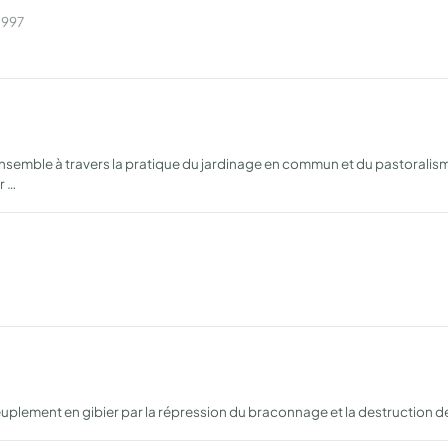
1997
e ensemble à travers la pratique du jardinage en commun et du pastoral
r …
repeuplement en gibier par la répression du braconnage et la destruction 