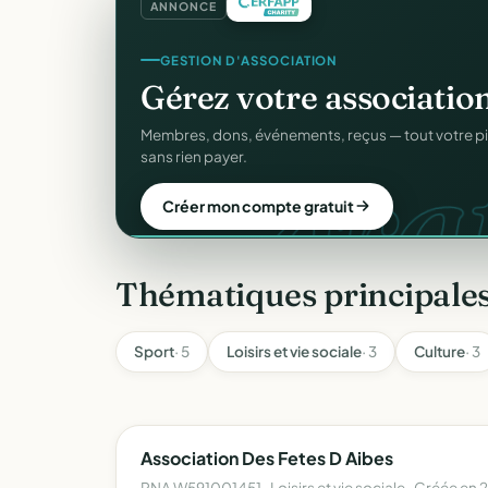
ANNONCE
CRM ASSOCIATIF
GESTION D'ASSOCIATION
Un
CRM complet
pour v
Gérez votre associatio
C
gra
Fiches donateurs, historique des dons, relances, a
Membres, dons, événements, reçus — tout votre p
fichiers Excel.
sans rien payer.
Découvrir le CRM gratuit
Créer mon compte gratuit
Thématiques principales
Sport
· 5
Loisirs et vie sociale
· 3
Culture
· 3
Association Des Fetes D Aibes
RNA W591001451 · Loisirs et vie sociale · Créée en