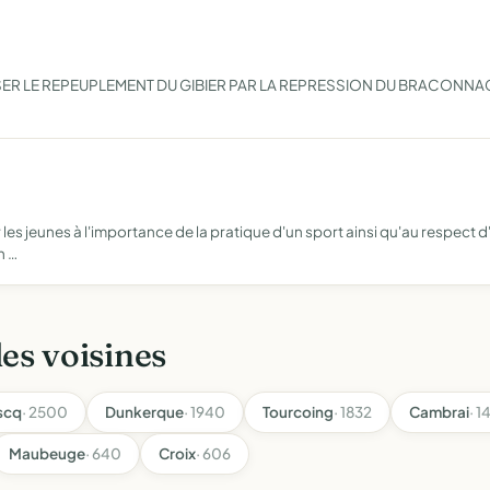
RISER LE REPEUPLEMENT DU GIBIER PAR LA REPRESSION DU BRACONNA
les jeunes à l'importance de la pratique d'un sport ainsi qu'au respect d
n …
les voisines
scq
· 2500
Dunkerque
· 1940
Tourcoing
· 1832
Cambrai
· 1
Maubeuge
· 640
Croix
· 606