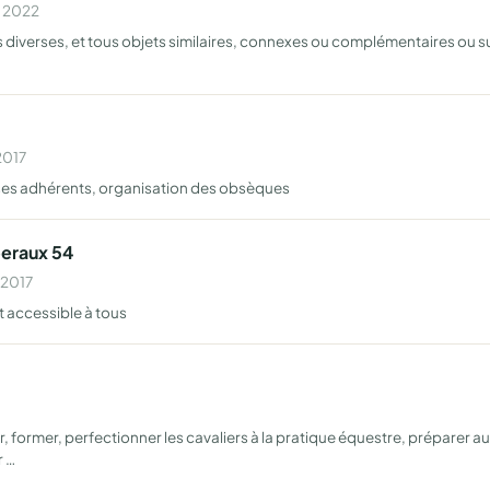
n 2022
iverses, et tous objets similaires, connexes ou complémentaires ou susc
2017
e ses adhérents, organisation des obsèques
beraux 54
 2017
 accessible à tous
ier, former, perfectionner les cavaliers à la pratique équestre, préparer
r …