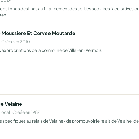
r des fonds destinés au financement des sorties scolaires facultatives o
uteni…
De Moussiere Et Corvee Moutarde
 Créée en 2010
des expropriations de la commune de Ville-en-Vermois
De Velaine
cal · Créée en 1987
 specifiques au relais de Velaine- de promouvoir le relais de Velaine, de 