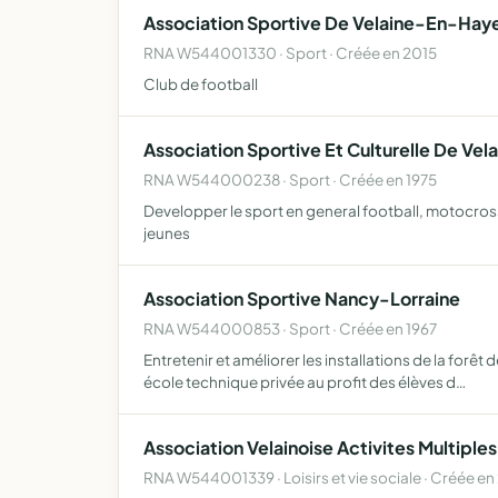
Association Sportive De Velaine-En-Hay
RNA W544001330 · Sport · Créée en 2015
Club de football
Association Sportive Et Culturelle De Vel
RNA W544000238 · Sport · Créée en 1975
Developper le sport en general football, motocross,
jeunes
Association Sportive Nancy-Lorraine
RNA W544000853 · Sport · Créée en 1967
Entretenir et améliorer les installations de la forê
école technique privée au profit des élèves d…
Association Velainoise Activites Multiple
RNA W544001339 · Loisirs et vie sociale · Créée en