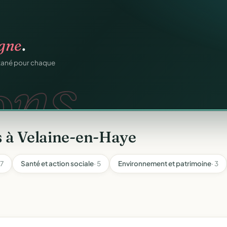
os membres.
RM.
dhésions — fini les
s à Velaine-en-Haye
 7
Santé et action sociale
· 5
Environnement et patrimoine
· 3