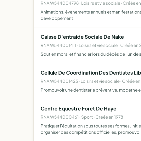
RNA W544004798 · Loisirs et vie sociale · Créée e
Animations, évènements annuels et manifestations d
développement
Caisse D'entraide Sociale De Nake
RNA W544001411 · Loisirs et vie sociale · Créée en 
Soutien moral et financier lors du décès de l'un d
Cellule De Coordination Des Dentistes Li
RNA W544001425 · Loisirs et vie sociale · Créée en
Promouvoir une dentisterie préventive, moderne et
Centre Equestre Foret De Haye
RNA W544000461 · Sport · Créée en 1978
Pratiquer l'équitation sous toutes ses formes, init
organiser des compétitions officielles, promouvoi