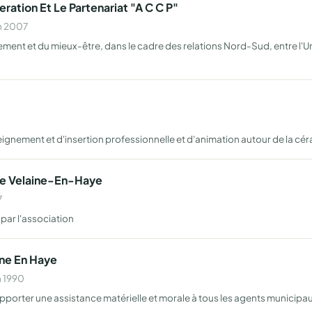
ation Et Le Partenariat "A C C P"
en 2007
ment et du mieux-être, dans le cadre des relations Nord-Sud, entre l'Un
ignement et d'insertion professionnelle et d'animation autour de la cé
De Velaine-En-Haye
7
par l'association
ne En Haye
n 1990
if apporter une assistance matérielle et morale à tous les agents municip