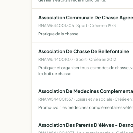
Association Communale De Chasse Agree
RNA W544001305 · Sport · Créée en 1973
Pratique de la chasse
Association De Chasse De Bellefontaine
RNA W544001077 · Sport · Créée en 2012
Pratiquer et organiser tous les modes de chasse, ve
le droit de chasse
Association De Medecines Complementair
RNA W544001557 · Loisirs et vie sociale · Créée en
Promouvoir les médecines complémentaires vétérina
Association Des Parents D'élèves - Desno
RNA W544004933 · Loisirs et vie sociale · Créée e