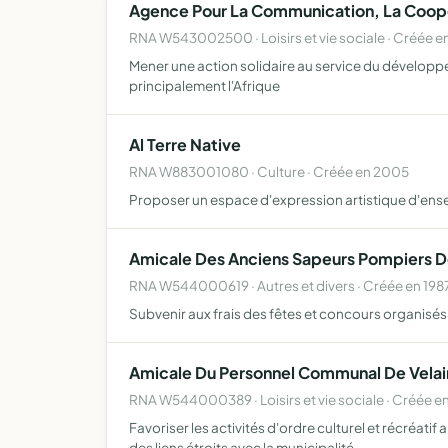
Agence Pour La Communication, La Cooper
RNA W543002500 · Loisirs et vie sociale · Créée 
Mener une action solidaire au service du développe
principalement l'Afrique
Al Terre Native
RNA W883001080 · Culture · Créée en 2005
Proposer un espace d'expression artistique d'ense
Amicale Des Anciens Sapeurs Pompiers 
RNA W544000619 · Autres et divers · Créée en 198
Subvenir aux frais des fêtes et concours organisés 
Amicale Du Personnel Communal De Velai
RNA W544000389 · Loisirs et vie sociale · Créée e
Favoriser les activités d'ordre culturel et récréat
des liens étroits avec la municipalité.