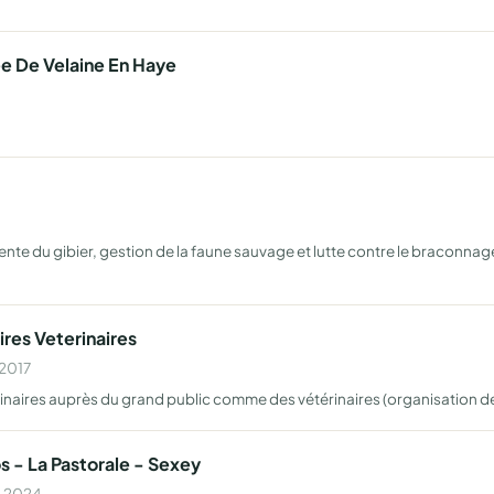
e De Velaine En Haye
nte du gibier, gestion de la faune sauvage et lutte contre le braconnage
es Veterinaires
 2017
ires auprès du grand public comme des vétérinaires (organisation de con
s - La Pastorale - Sexey
n 2024