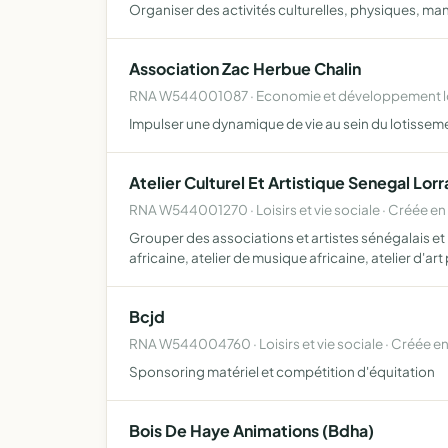
Organiser des activités culturelles, physiques, manu
Association Zac Herbue Chalin
RNA W544001087 · Economie et développement lo
Impulser une dynamique de vie au sein du lotisseme
Atelier Culturel Et Artistique Senegal Lorr
RNA W544001270 · Loisirs et vie sociale · Créée en
Grouper des associations et artistes sénégalais et
africaine, atelier de musique africaine, atelier d'art
Bcjd
RNA W544004760 · Loisirs et vie sociale · Créée e
Sponsoring matériel et compétition d'équitation
Bois De Haye Animations (Bdha)