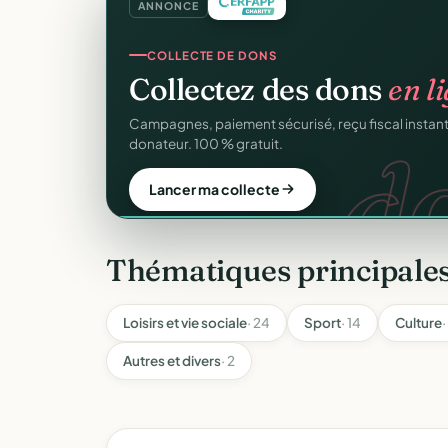
ANNONCE
CRM ASSOCIATIF
Un
CRM complet
pour v
C
Fiches donateurs, historique des dons, relances, a
fichiers Excel.
Découvrir le CRM gratuit
Thématiques principale
Loisirs et vie sociale
· 24
Sport
· 14
Culture
·
Autres et divers
· 2