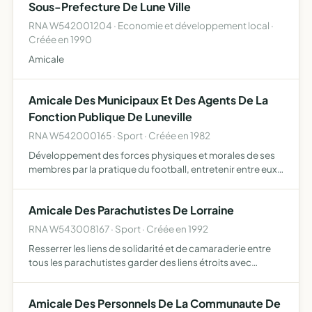
Sous-Prefecture De Lune Ville
RNA W542001204 · Economie et développement local ·
Créée en 1990
Amicale
Amicale Des Municipaux Et Des Agents De La
Fonction Publique De Luneville
RNA W542000165 · Sport · Créée en 1982
Développement des forces physiques et morales de ses
membres par la pratique du football, entretenir entre eux
des relations d'amitié et de bonne camaraderie.
Amicale Des Parachutistes De Lorraine
RNA W543008167 · Sport · Créée en 1992
Resserrer les liens de solidarité et de camaraderie entre
tous les parachutistes garder des liens étroits avec
l'armée et les T.A.P défendre les intérêts moraux et
sociaux des parachutistes et de leurs familles perpétuer …
Amicale Des Personnels De La Communaute De