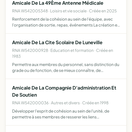
Amicale De La 49Ème Antenne Médicale
RNA W542005348 · Loisirs et vie sociale · Créée en 2025
Renforcement de la cohésion au sein de l'équipe, avec
l'organisation de sortie, repas, événements La création et
le suivi d'une popote avec la vente de boissons non
alcoolisée et snack La création et la commande de
Amicale De La Cite Scolaire De Luneville
produi…
RNA W542000928 · Education et formation · Créée en
1983
Permettre aux membres du personnel, sans distinction du
grade ou de fonction, de se mieux connaître, de
s'entraider, de sympathiser, de telle sorte que des liens
amicaux se créent, se resserent et favorisent une
Amicale De La Compagnie D'administration Et
ambiance …
De Soutien
RNA W542000036 · Autres et divers · Créée en 1998
Développer l'esprit de cohésion au sein de l'unité, de
permettre à ses membres de resserer les liens
traditionnels pendant et en dehors des activités de
service et de fêter les divers événements de la vie militaire