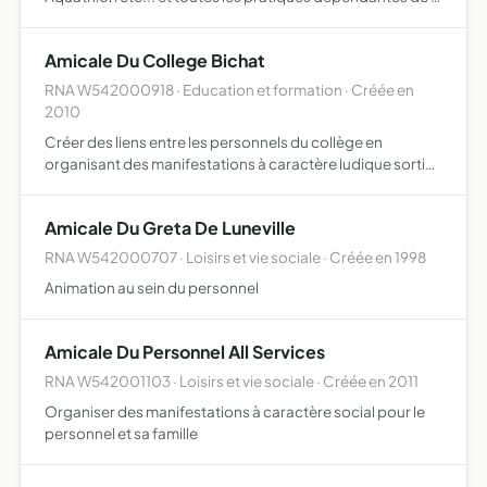
Fédération Française de Triathlon ainsi que l'organisation
de manifestations sportives ou d'animation faisan…
Amicale Du College Bichat
RNA W542000918 · Education et formation · Créée en
2010
Créer des liens entre les personnels du collège en
organisant des manifestations à caractère ludique sorties
culturelles et sportives, festivités et animations diverses
Amicale Du Greta De Luneville
RNA W542000707 · Loisirs et vie sociale · Créée en 1998
Animation au sein du personnel
Amicale Du Personnel All Services
RNA W542001103 · Loisirs et vie sociale · Créée en 2011
Organiser des manifestations à caractère social pour le
personnel et sa famille