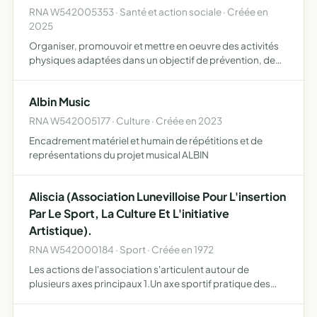
RNA W542005353 · Santé et action sociale · Créée en
2025
Organiser, promouvoir et mettre en oeuvre des activités
physiques adaptées dans un objectif de prévention, de
maintien et d'amélioration de la santé encourager la
pratique régulière et sécurisée d'activité physique à visé…
Albin Music
RNA W542005177 · Culture · Créée en 2023
Encadrement matériel et humain de répétitions et de
représentations du projet musical ALBIN
Aliscia (Association Lunevilloise Pour L'insertion
Par Le Sport, La Culture Et L'initiative
Artistique).
RNA W542000184 · Sport · Créée en 1972
Les actions de l'association s'articulent autour de
plusieurs axes principaux 1.Un axe sportif pratique des
sports principalement de combats (Kicks boxing, full
contact...) l'objectif de cet axe est de former des jeunes