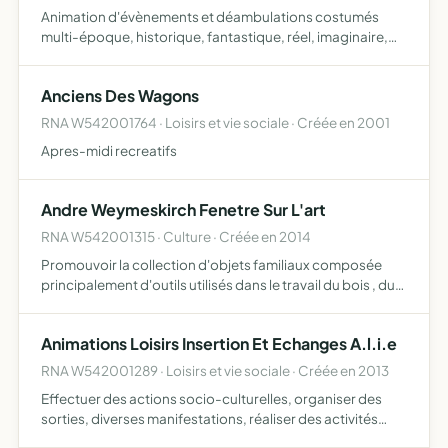
Animation d'évènements et déambulations costumés
multi-époque, historique, fantastique, réel, imaginaire,
cosplay... Conseils sur la création des costumes pour les
manifestations
Anciens Des Wagons
RNA W542001764 · Loisirs et vie sociale · Créée en 2001
Apres-midi recreatifs
Andre Weymeskirch Fenetre Sur L'art
RNA W542001315 · Culture · Créée en 2014
Promouvoir la collection d'objets familiaux composée
principalement d'outils utilisés dans le travail du bois , du
fer et de la forge promouvoir l'art sous toutes ses formes
réaliser des expositions et des conférences
Animations Loisirs Insertion Et Echanges A.l.i.e
RNA W542001289 · Loisirs et vie sociale · Créée en 2013
Effectuer des actions socio-culturelles, organiser des
sorties, diverses manifestations, réaliser des activités
ludiques, soutenir les jeunes et adultes dans leur parcours