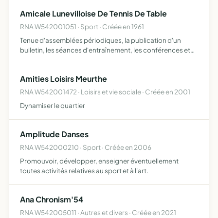
Amicale Lunevilloise De Tennis De Table
RNA W542001051 · Sport · Créée en 1961
Tenue d'assemblées périodiques, la publication d'un
bulletin, les séances d'entraînement, les conférences et
cours sur les questions sportives et, en général, tous
exercices et toutes initiatives propres à la formation ph…
Amities Loisirs Meurthe
RNA W542001472 · Loisirs et vie sociale · Créée en 2001
Dynamiser le quartier
Amplitude Danses
RNA W542000210 · Sport · Créée en 2006
Promouvoir, développer, enseigner éventuellement
toutes activités relatives au sport et à l'art.
Ana Chronism'54
RNA W542005011 · Autres et divers · Créée en 2021