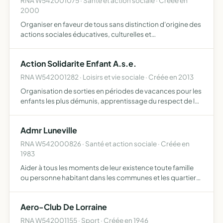
RNA W542001075 · Santé et action sociale · Créée en
2000
Organiser en faveur de tous sans distinction d'origine des
actions sociales éducatives, culturelles et
environnementales.
Action Solidarite Enfant A.s.e.
RNA W542001282 · Loisirs et vie sociale · Créée en 2013
Organisation de sorties en périodes de vacances pour les
enfants les plus démunis, apprentissage du respect de la
nature par des ateliers découverte de la nature ,
sensibilisation du monde rural et autre activité
Admr Luneville
RNA W542000826 · Santé et action sociale · Créée en
1983
Aider à tous les moments de leur existence toute famille
ou personne habitant dans les communes et les quartiers
où elle exerce son action
Aero-Club De Lorraine
RNA W542001155 · Sport · Créée en 1946