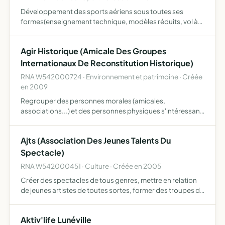
Développement des sports aériens sous toutes ses
formes(enseignement technique, modèles réduits, vol à
voile, aviation légère, parachutismes, etc...).
Agir Historique (Amicale Des Groupes
Internationaux De Reconstitution Historique)
RNA W542000724 · Environnement et patrimoine · Créée
en 2009
Regrouper des personnes morales (amicales,
associations...) et des personnes physiques s'intéressant
à la reconstitution historique, provoquer des échanges
de connaissances et/ou de moyens entre les adhérents,
Ajts (Association Des Jeunes Talents Du
participer …
Spectacle)
RNA W542000451 · Culture · Créée en 2005
Créer des spectacles de tous genres, mettre en relation
de jeunes artistes de toutes sortes, former des troupes de
spectacle, présenter de jeunes talents à un large public,
emmener chaque talent sur le devant de la scène
Aktiv'life Lunéville