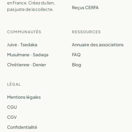
en France. Créez du lien,
Reçus CERFA
pas juste de la collecte.
COMMUNAUTÉS
RESSOURCES
Juive · Tsedaka
Annuaire des associations
Musulmane · Sadaqa
FAQ
Chrétienne · Denier
Blog
LÉGAL
Mentions légales
CGU
CGV
Confidentialité