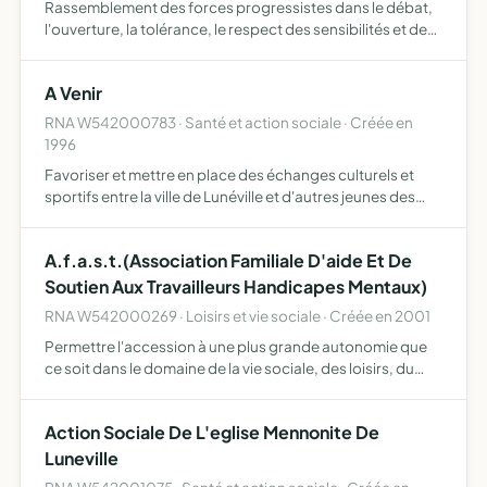
Rassemblement des forces progressistes dans le débat,
l'ouverture, la tolérance, le respect des sensibilités et des
compétences dans un projet alternatif remettant en
cause le pouvoir de l'argent roi qui annonce clairemen…
A Venir
RNA W542000783 · Santé et action sociale · Créée en
1996
Favoriser et mettre en place des échanges culturels et
sportifs entre la ville de Lunéville et d'autres jeunes des
différentes villes de l' Europe et du monde.
Responsabiliser les jeunes autour des projets de
A.f.a.s.t.(Association Familiale D'aide Et De
l'associatio…
Soutien Aux Travailleurs Handicapes Mentaux)
RNA W542000269 · Loisirs et vie sociale · Créée en 2001
Permettre l'accession à une plus grande autonomie que
ce soit dans le domaine de la vie sociale, des loisirs, du
sport. Rechercher et apporter toute solution de logement
et d'aide à domicile aux personnes handicapées ment…
Action Sociale De L'eglise Mennonite De
Luneville