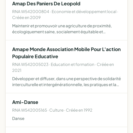
Amap Des Paniers De Leopold
à…
RNA W542000804 · Economie et développement local ·
Créée en 2009
Maintenir et promouvoir une agriculture de proximité,
écologiquement saine, socialement équitable et
économiquement viable
Amape Monde Association Mobile Pour L'action
Populaire Educative
RNA W542005023 · Education et formation · Créée en
2021
Développer et diffuser, dans une perspective de solidarité
interculturelle et intergénérationnelle, les pratiques et la
pensée de la pédagogie sociale comme moyen de
transformation des milieux de vie, l'éducation populair…
Ami-Danse
RNA W542005165 · Culture · Créée en 1992
Danse