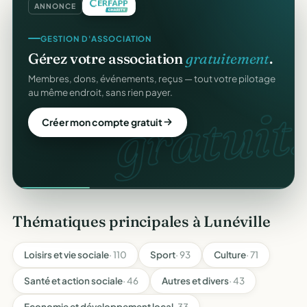
ANNONCE
GESTION D'ASSOCIATION
Gérez votre association
gratuitement
.
Membres, dons, événements, reçus — tout votre pilotage
au même endroit, sans rien payer.
gratuit.
Créer mon compte gratuit
Thématiques principales à Lunéville
Loisirs et vie sociale
· 110
Sport
· 93
Culture
· 71
Santé et action sociale
· 46
Autres et divers
· 43
Economie et développement local
· 33