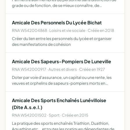
grade ou de fonction, de se mieux connaître, de
s'entraider, de sympathiser de telle sorte que des liens
amicaux se créent, se resserrent et favorisent une
Amicale Des Personnels Du Lycée Bichat
ambiance d…
RNA W542004868 · Loisirs et vie sociale · Créée en 2018
Créer du lien entre les personnels du lycée et organiser
des manifestations de cohésion
Amicale Des Sapeurs-Pompiers De Luneville
RNA W542000917 · Autres et divers · Créée en 1927
Doter par voie d'assurance, un capital ou une rente, les
veuves et orphelins de sapeurs-pompiers morts en
service commandé assurer aux sapeurs accidentés,
atteints de maladies ou d'infirmités en service commandé,
Amicale Des Sports Enchaînés Lunévilloise
des seco…
(Dite A.s.e.l.)
RNA W542001502 · Sport · Créée en 2015
La pratique des sports enchaînés Triathlon, Duathlon,
Aquathlon etc... et toutes les pratiques dépendantes de la