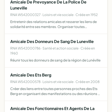
Amicale De Prevoyance De La Police De
et fam…
Luneville
RNA W542000327 · Loisirs et vie sociale · Créée en 1952
Entretenir des relations amicales et resserer les liens de
solidarité entre ses membres. Organiser toutes
manifestations de sympathie à l'occasion d'évènements
familiaux et professionnels.
Amicale Des Donneurs De Sang De Luneville
RNA W542000786 · Santé et action sociale · Créée en
1960
Réunir tous les donneurs de sang de la région de Lunéville
Amicale Des Ets Berg
RNA W542000578 · Loisirs et vie sociale · Créée en 2008
Créer des liens entre toutes personnes proches des Ets
Berg en organisant des manifestations ou des réunions à
caractère gastronomique, ludique, culturel, loisir, détente
et sportif
Amicale Des Fonctionnaires Et Agents De La