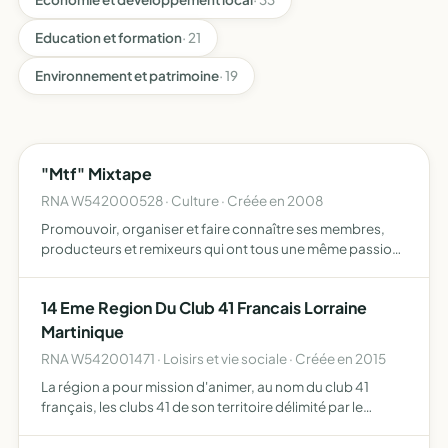
Education et formation
· 21
Environnement et patrimoine
· 19
"Mtf" Mixtape
RNA W542000528 · Culture · Créée en 2008
Promouvoir, organiser et faire connaître ses membres,
producteurs et remixeurs qui ont tous une même passion
commune lors de soirées en discothèque ou dans des
salles louées à un tiers ou une commune et faire connaître
14 Eme Region Du Club 41 Francais Lorraine
la…
Martinique
RNA W542001471 · Loisirs et vie sociale · Créée en 2015
La région a pour mission d'animer, au nom du club 41
français, les clubs 41 de son territoire délimité par le
comité national par sa participation au comité national,
elle participe, représentée par son président, à la ge…