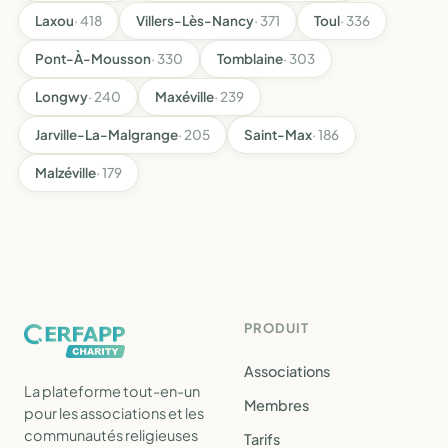
Laxou
· 418
Villers-Lès-Nancy
· 371
Toul
· 336
Pont-À-Mousson
· 330
Tomblaine
· 303
Longwy
· 240
Maxéville
· 239
Jarville-La-Malgrange
· 205
Saint-Max
· 186
Malzéville
· 179
PRODUIT
Associations
La plateforme tout-en-un
Membres
pour les associations et les
communautés religieuses
Tarifs