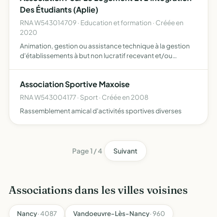
Des Étudiants (Aplie)
RNA W543014709 · Education et formation · Créée en
2020
Animation, gestion ou assistance technique à la gestion
d'établissements à but non lucratif recevant et/ou
hébergeant essentiellement des étudiants ou des lycéens
participation au développement de lieux d'accueil et/ou
Association Sportive Maxoise
d'…
RNA W543004177 · Sport · Créée en 2008
Rassemblement amical d'activités sportives diverses
Page 1 / 4
Suivant
Associations dans les villes voisines
Nancy
· 4087
Vandoeuvre-Lès-Nancy
· 960