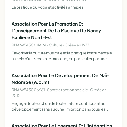
La pratique du yoga et activités annexes
Association Pour La Promotion Et
L'enseignement De La Musique De Nancy
Banlieue Nord-Est
RNA W543004424 · Culture · Créée en 1977
Favoriser la culture musicale et la pratique instrumentale
au sein d'une école de musique, en particulier par une
initiation, l'apprentissage d'instruments et du solfège , la
culture vocale et corporelle de favoriser le r…
Association Pour Le Developpement De Maï-
Ndombe (A.d.m)
RNA W543006661 · Santé et action sociale · Créée en
2012
Engager toute action de toute nature contribuant au
développement sans aucune limitation dans tous les
domaines de la République Démocratique du Congo
mettre en place des actions de solidarité et d'entraide
Association Pour Le Logement Et L'intégration
favoriser le d…