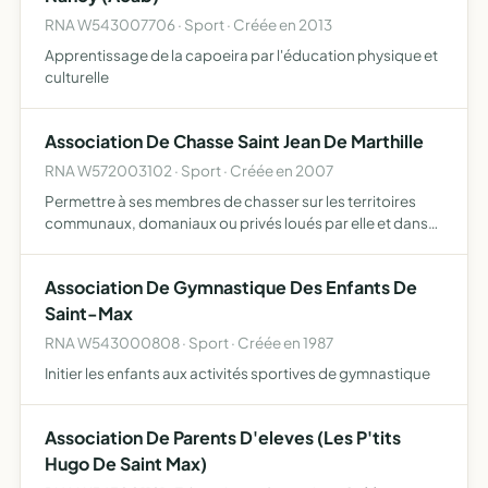
RNA W543007706 · Sport · Créée en 2013
Apprentissage de la capoeira par l'éducation physique et
culturelle
Association De Chasse Saint Jean De Marthille
RNA W572003102 · Sport · Créée en 2007
Permettre à ses membres de chasser sur les territoires
communaux, domaniaux ou privés loués par elle et dans
un esprit sportif et amical selon les concepts
cynégatiques, biologiques et écologiques reconnus et
Association De Gymnastique Des Enfants De
selon les tr…
Saint-Max
RNA W543000808 · Sport · Créée en 1987
Initier les enfants aux activités sportives de gymnastique
Association De Parents D'eleves (Les P'tits
Hugo De Saint Max)