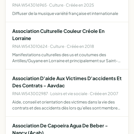
RNA W543016965 · Culture · Créée en 2025
Diffuser de la musique variété française et internationale
Association Culturelle Couleur Créole En
Lorraine
RNA W543010624 · Culture · Créée en 2018
Manifestations culturelles des us et coutumes des
Antilles/Guyane en Lorraine et principalement sur Saint-
Max ou Nancy et son agglomération
Association D'aide Aux Victimes D'accidents Et
Des Contrats - Aavdac
RNA W543002987 · Loisirs et vie sociale · Créée en 2007
Aide, conseil et orientation des victimes dans la vie des
contrats et des accidents dès lors qu'elles sont membres
adhérentes de l'association et dans l'année de cotisation
création et suivi d'un site Internet dédié, poss…
Association De Capoeira Agua De Beber -
Nancy (Acab)