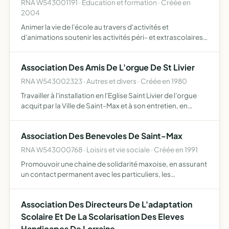
RNA W543001191 · Education et formation · Créée en
2004
Animer la vie de l'école au travers d'activités et
d'animations soutenir les activités péri- et extrascolaires
agir pour le bien-être des enfants de l'école proposer aux
équipes enseignantes une aide à l'organisation et à…
Association Des Amis De L'orgue De St Livier
RNA W543002323 · Autres et divers · Créée en 1980
Travailler à l'installation en l'Eglise Saint Livier de l'orgue
acquit par la Ville de Saint-Max et à son entretien, en
accord avec l'Association Paroissiale de Saint-Max et
pour cela l'Association des Amis de l'Orgue de …
Association Des Benevoles De Saint-Max
RNA W543000768 · Loisirs et vie sociale · Créée en 1991
Promouvoir une chaine de solidarité maxoise, en assurant
un contact permanent avec les particuliers, les
associations, les organismes divers et la municipalité.
Association Des Directeurs De L'adaptation
Scolaire Et De La Scolarisation Des Eleves
Handicapes De Lorraine