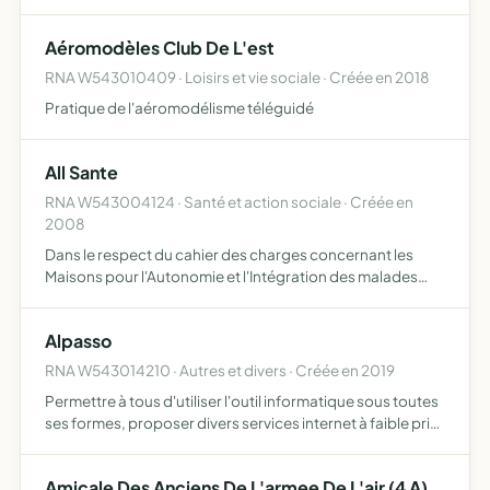
toutes ses formes et des activités s'y rattachant,
notamment par - la formation élémentaire théorique,
Aéromodèles Club De L'est
techni…
RNA W543010409 · Loisirs et vie sociale · Créée en 2018
Pratique de l'aéromodélisme téléguidé
All Sante
RNA W543004124 · Santé et action sociale · Créée en
2008
Dans le respect du cahier des charges concernant les
Maisons pour l'Autonomie et l'Intégration des malades
Alzheimer (MAIA) de permettre l'intégration des services et
des soins ce qui contribuerait à mettre en place une p…
Alpasso
RNA W543014210 · Autres et divers · Créée en 2019
Permettre à tous d'utiliser l'outil informatique sous toutes
ses formes, proposer divers services internet à faible prix,
entraide informatique
Amicale Des Anciens De L'armee De L'air (4 A)