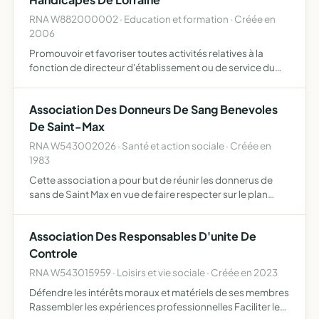
RNA W882000002 · Education et formation · Créée en
2006
Promouvoir et favoriser toutes activités relatives à la
fonction de directeur d'établissement ou de service du
secteur de l'Adaptation scolaire et de la Scolarisation des
élèves Handicapés (A.S.H.) de créer une unité, une…
Association Des Donneurs De Sang Benevoles
De Saint-Max
RNA W543002026 · Santé et action sociale · Créée en
1983
Cette association a pour but de réunir les donnerus de
sans de Saint Max en vue de faire respecter sur le plan
communal le code des donneurs de sang soutenir les
intérêts des adhérents auprès des pouvoirs publics
Association Des Responsables D'unite De
fournir …
Controle
RNA W543015959 · Loisirs et vie sociale · Créée en 2023
Défendre les intérêts moraux et matériels de ses membres
Rassembler les expériences professionnelles Faciliter les