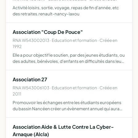
Activité loisirs, sortie, voyage, repas de fin d'année, etc
des retraites.renault-nancy-laxou
Association "Coup De Pouce"
RNA W543002013 · Education et formation · Créée en
1992
Elle a pour objectif le soutien, par des jeunes étudiants, ou
des adultes, bénévoles, d'enfants en difficultés dans leur
travail.Elle vise à les réconcilier avec le travail scolaire, en
leur donnant la possibilité de ne p…
Association 27
RNA W543006103 · Education et formation · Créée en
2011
Promouvoir les échanges entre les étudiants européens
du bassin Nancéen créer un évènement annuel qui aura
lieu à l'occasion de la journée de l'Europe rassembler les
étudiants lors de colocs avec comme thématique la
Association Aide & Lutte Contre La Cyber-
cultu…
Arnaque (Alcla)