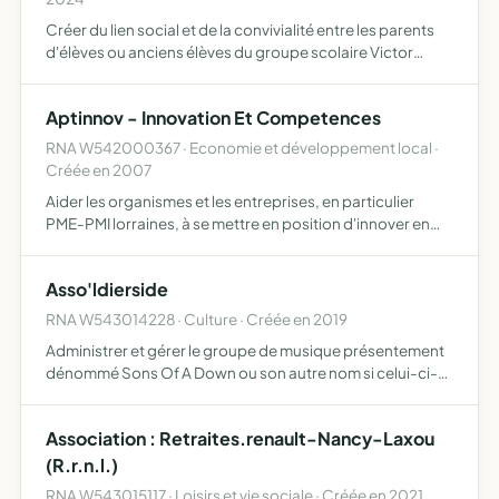
Créer du lien social et de la convivialité entre les parents
d'élèves ou anciens élèves du groupe scolaire Victor
Hugo de Saint-Max
Aptinnov - Innovation Et Competences
RNA W542000367 · Economie et développement local ·
Créée en 2007
Aider les organismes et les entreprises, en particulier
PME-PMI lorraines, à se mettre en position d'innover en
leur facilitant les échanges, en les sensibilisant aux
méthodes, processus et outils favorisant le dialogue, …
Asso'ldierside
RNA W543014228 · Culture · Créée en 2019
Administrer et gérer le groupe de musique présentement
dénommé Sons Of A Down ou son autre nom si celui-ci-ci
était amené à être modifié soutenir et accompagner le-dit
groupe au travers de toute activité culturelle et mar…
Association : Retraites.renault-Nancy-Laxou
(R.r.n.l.)
RNA W543015117 · Loisirs et vie sociale · Créée en 2021