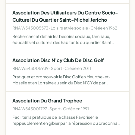
échanges entre ses membres, notamment par la diffusion
d'informations Représenter ses membres auprès du mi…
Association Des Utilisateurs Du Centre Socio-
Culturel Du Quartier Saint-Michel Jericho
RNA W543005573 · Loisirs et vie sociale · Créée en 1962
Rechercher et définir les besoins sociaux, familiaux,
éducatifs et culturels des habitants du quartier Saint
Michel Jéricho, lequel groupe une partie des territoires
des communes de saint-max et malzéville promouvoir les
Association Disc N'cy Club De Disc Golf
…
RNA W543005939 · Sport · Créée en 2011
Pratiquer et promouvoir le Disc Golf en Meurthe-et-
Moselle et en Lorraine au sein du Disc N'CY de par
l'organisation et la participation à des manifestations
sportives (tournois amicaux, régionaux, nationaux et
Association Du Grand Trophee
internatio…
RNA W543001797 · Sport · Créée en 1991
Faciliter la pratuique de la chasse Favoriser le
reppeuplement en gibier par la répression du braconnage
et la destruction des animaux nuisibles