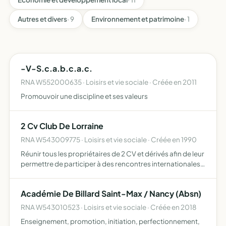
Autres et divers
· 9
Environnement et patrimoine
· 1
-V-S.c.a.b.c.a.c.
RNA W552000635 · Loisirs et vie sociale · Créée en 2011
Promouvoir une discipline et ses valeurs
2 Cv Club De Lorraine
RNA W543009775 · Loisirs et vie sociale · Créée en 1990
Réunir tous les propriétaires de 2 CV et dérivés afin de leur
permettre de participer à des rencontres internationales
aider ses membres à préserver de la destruction, à
sauvegarder par restauration ou à conserver tous vé…
Académie De Billard Saint-Max / Nancy (Absn)
RNA W543010523 · Loisirs et vie sociale · Créée en 2018
Enseignement, promotion, initiation, perfectionnement,