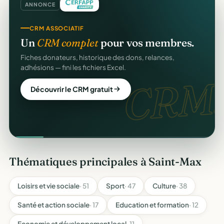
ANNONCE
CRM ASSOCIATIF
Un
CRM complet
pour vos membres.
Fiches donateurs, historique des dons, relances,
adhésions — fini les fichiers Excel.
CRM.
Découvrir le CRM gratuit
Thématiques principales à Saint-Max
Loisirs et vie sociale
· 51
Sport
· 47
Culture
· 38
Santé et action sociale
· 17
Education et formation
· 12
Economie et développement local
· 11