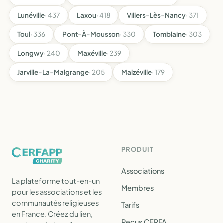
Lunéville
· 437
Laxou
· 418
Villers-Lès-Nancy
· 371
Toul
· 336
Pont-À-Mousson
· 330
Tomblaine
· 303
Longwy
· 240
Maxéville
· 239
Jarville-La-Malgrange
· 205
Malzéville
· 179
PRODUIT
Associations
La plateforme tout-en-un
Membres
pour les associations et les
communautés religieuses
Tarifs
en France. Créez du lien,
Reçus CERFA