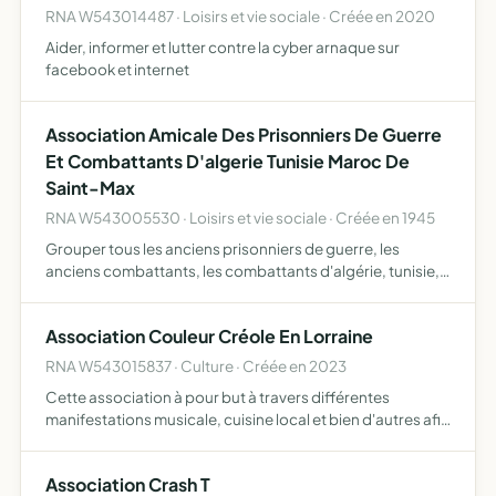
RNA W543014487 · Loisirs et vie sociale · Créée en 2020
Aider, informer et lutter contre la cyber arnaque sur
facebook et internet
Association Amicale Des Prisonniers De Guerre
Et Combattants D'algerie Tunisie Maroc De
Saint-Max
RNA W543005530 · Loisirs et vie sociale · Créée en 1945
Grouper tous les anciens prisonniers de guerre, les
anciens combattants, les combattants d'algérie, tunisie,
maroc, leurs veuves de présenter et de défendre les
intérêts et moraux de ses membres, tant individuels et
Association Couleur Créole En Lorraine
famil…
RNA W543015837 · Culture · Créée en 2023
Cette association à pour but à travers différentes
manifestations musicale, cuisine local et bien d'autres afin
de faire valoriser et faire connaître au public la culture
antillo-guyanaise en Lorraine
Association Crash T