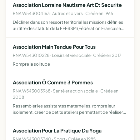
Association Lorraine Nautisme Art Et Securite
RNA W543004163 · Autres et divers · Créée en 1965
Décliner dans son ressort territorial les missions définies
au titre des statuts de la FFESSM (Fédération Francaise
d'Etudes et Sports Sous-Marins) et de la FFSS (Fédération
Française de Sauvegarde et de Secourisme. Ainsi…
Association Main Tendue Pour Tous
RNA W543010228 · Loisirs et vie sociale · Créée en 2017
Rompre la solitude
Association Ô Comme 3 Pommes
RNA W543003968 · Santé et action sociale · Créée en
2008
Rassembler les assistantes maternelles, rompre leur
isolement, créer de petits ateliers permettant de réaliser
des activités pour les enfants en les réunissant
régulièrement faire participer des intervenants extérieurs
Association Pour La Pratique Du Yoga
po…
RNA W543003340 · Sport · Créée en 1985