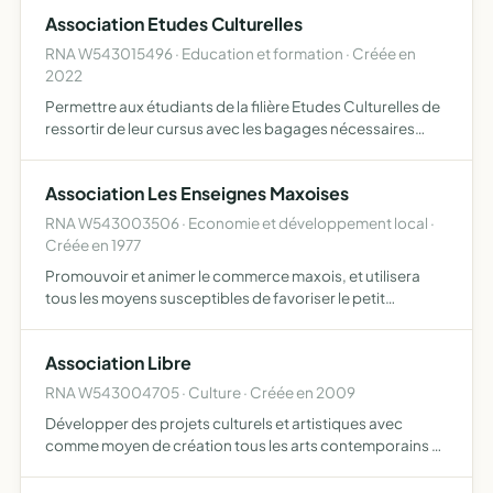
des objets de l'association est d'aménager un lieu …
Association Etudes Culturelles
RNA W543015496 · Education et formation · Créée en
2022
Permettre aux étudiants de la filière Etudes Culturelles de
ressortir de leur cursus avec les bagages nécessaires
pour entrer dans le monde professionnel, proposer des
rencontres avec des professionnels afin d'apprendre à…
Association Les Enseignes Maxoises
RNA W543003506 · Economie et développement local ·
Créée en 1977
Promouvoir et animer le commerce maxois, et utilisera
tous les moyens susceptibles de favoriser le petit
commerce et l'artisanat
Association Libre
RNA W543004705 · Culture · Créée en 2009
Développer des projets culturels et artistiques avec
comme moyen de création tous les arts contemporains et
classiques, seuls (séparés) ou regroupé la photographie,
la musique, l'audiovisuel, le théâtre, la danse, les art…