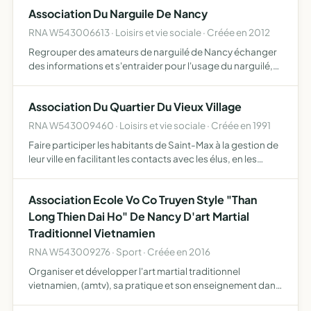
Association Du Narguile De Nancy
RNA W543006613 · Loisirs et vie sociale · Créée en 2012
Regrouper des amateurs de narguilé de Nancy échanger
des informations et s'entraider pour l'usage du narguilé,
sur internet notamment faire connaître le narguilé
défendre les intérêts des fumeurs de narguilés apprendre
Association Du Quartier Du Vieux Village
la…
RNA W543009460 · Loisirs et vie sociale · Créée en 1991
Faire participer les habitants de Saint-Max à la gestion de
leur ville en facilitant les contacts avec les élus, en les
informant, les consultants et les associant aux projets
d'aménagement, d'animation et de communicatio…
Association Ecole Vo Co Truyen Style "Than
Long Thien Dai Ho" De Nancy D'art Martial
Traditionnel Vietnamien
RNA W543009276 · Sport · Créée en 2016
Organiser et développer l'art martial traditionnel
vietnamien, (amtv), sa pratique et son enseignement dans
le style than long thien dai ho et disciplines associées l'un