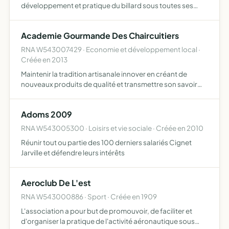
développement et pratique du billard sous toutes ses
formes l'organisation des manifestations sportives et
toutes les activités s'y rapportant
Academie Gourmande Des Chaircuitiers
RNA W543007429 · Economie et développement local ·
Créée en 2013
Maintenir la tradition artisanale innover en créant de
nouveaux produits de qualité et transmettre son savoir
aux plus jeunes en les accueillant au sein des entreprises
et en les parrainant lors de concours culinaires
Adoms 2009
RNA W543005300 · Loisirs et vie sociale · Créée en 2010
Réunir tout ou partie des 100 derniers salariés Cignet
Jarville et défendre leurs intérêts
Aeroclub De L'est
RNA W543000886 · Sport · Créée en 1909
L'association a pour but de promouvoir, de faciliter et
d'organiser la pratique de l'activité aéronautique sous