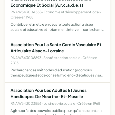
Economique Et Social (A.r.c.a.d.e.s)
RNA W543004558 · Economie et développement local ·
Créée en 1988
Contribuer et mettre en oeuvre toute action à visée
sociale et éducative et notamment intervenir sur le champ
de l'insertion par l'activité économique et de la formation
des personnes éloignées de l'emploi ARCADES est l'o…
Association Pour La Sante Cardio Vasculaire Et
Articulaire Alsace-Lorraine
RNA W543008893 · Santé et action sociale · Créée en
2015
Rechercher des méthodes d'éducation (y compris
thérapeutiques) et de conseils hygiéno-diététiques visant
à améliorer la prise en charge des facteurs de risques
métaboliques, cardio-vasculaires et ostéo-articulaires
Association Pour Les Adultes Et Jeunes
en lie…
Handicapes De Meurthe-Et-Moselle
RNA W543003856 · Loisirs et vie sociale · Créée en 1968
Agir auprés des pouvoirs publics pour qu'ils assurent aux