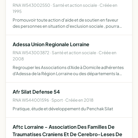
RNA W543002550 · Santé et action sociale · Créée en
1995
Promouvoir toute action d'aide et de soutien en faveur
des personnes en situation d'exclusion sociale , pourra
participer à toute action allant dans le même sens sur le
plan régional, national et international.
Adessa Union Regionale Lorraine
RNA W543003872 · Santé et action sociale · Créée en
2008
Regrouper les Associations d'Aide à Domicile adhérentes
d'Adessa de la Région Lorraine ou des départements la
composant afin d'assurer leur représentation et de
défendre leurs intérêts auprès des élus, des pouvoirs
Afr Silat Defense 54
public…
RNA W544001596 · Sport · Créée en 2018
Pratique, étude et développement du Penchak Silat
Aftc Lorraine - Association Des Familles De
Traumatises Craniens Et De Cerebro-Leses De