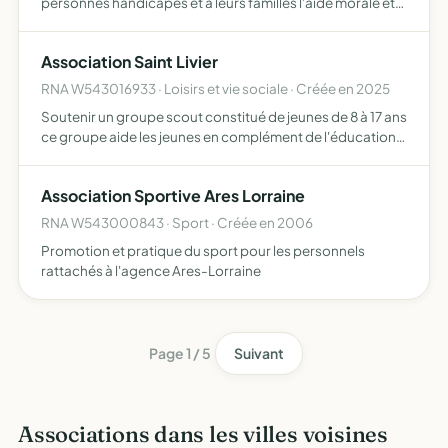
personnes handicapés et à leurs familles l'aide morale et
matérielle qui leur est due pour qu'ils mettent en place les
structures et les services permettant leur p…
Association Saint Livier
RNA W543016933 · Loisirs et vie sociale · Créée en 2025
Soutenir un groupe scout constitué de jeunes de 8 à 17 ans
ce groupe aide les jeunes en complément de l'éducation
familiale à s'intégrer parfaitement dans la société du
XXIème siècle en offrant une écoute attentive et bie…
Association Sportive Ares Lorraine
RNA W543000843 · Sport · Créée en 2006
Promotion et pratique du sport pour les personnels
rattachés à l'agence Ares-Lorraine
Page 1 / 5
Suivant
Associations dans les villes voisines