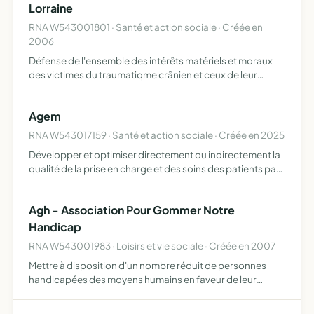
Lorraine
RNA W543001801 · Santé et action sociale · Créée en
2006
Défense de l'ensemble des intérêts matériels et moraux
des victimes du traumatiqme crânien et ceux de leur
famille. Elle initie, assume ou encourage et facilité la mise
en oeuvre de toute action susceptible d'y contribuer…
Agem
RNA W543017159 · Santé et action sociale · Créée en 2025
Développer et optimiser directement ou indirectement la
qualité de la prise en charge et des soins des patients par
l'organisation et le développement innovants de parcours
de soins coordonnées
Agh - Association Pour Gommer Notre
Handicap
RNA W543001983 · Loisirs et vie sociale · Créée en 2007
Mettre à disposition d'un nombre réduit de personnes
handicapées des moyens humains en faveur de leur
autonomie de permettre à ces personnes de continuer à
vivre à domicile en toute sécurité de favoriser le bon