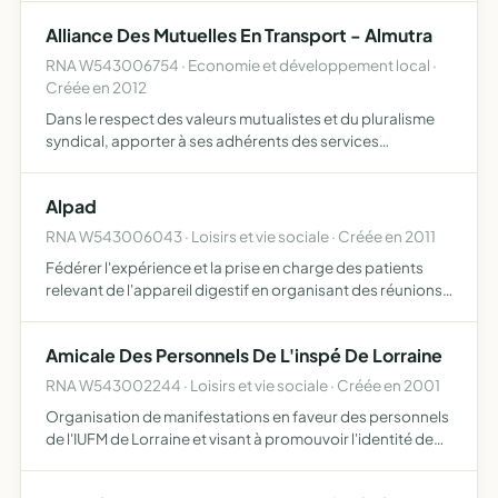
développement économique régional par la création
Alliance Des Mutuelles En Transport - Almutra
d'entreprises e…
RNA W543006754 · Economie et développement local ·
Créée en 2012
Dans le respect des valeurs mutualistes et du pluralisme
syndical, apporter à ses adhérents des services
communs, des outils de développement et de gestion
performants maintenir une liaison permanente entre les
Alpad
organismes…
RNA W543006043 · Loisirs et vie sociale · Créée en 2011
Fédérer l'expérience et la prise en charge des patients
relevant de l'appareil digestif en organisant des réunions,
des formations médico-chirurgicales favoriser la
publication sur tous supports de l'expérience des pratic…
Amicale Des Personnels De L'inspé De Lorraine
RNA W543002244 · Loisirs et vie sociale · Créée en 2001
Organisation de manifestations en faveur des personnels
de l'IUFM de Lorraine et visant à promouvoir l'identité de
l'établissement