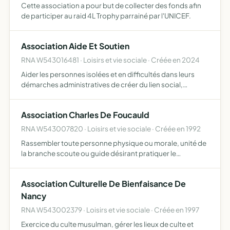
Cette association a pour but de collecter des fonds afin
de participer au raid 4L Trophy parrainé par l'UNICEF.
Association Aide Et Soutien
RNA W543016481 · Loisirs et vie sociale · Créée en 2024
Aider les personnes isolées et en difficultés dans leurs
démarches administratives de créer du lien social,
d'animer des espaces de convivialité, d'orienter les
personnes vers les acteurs locaux en fonction de leurs
Association Charles De Foucauld
besoi…
RNA W543007820 · Loisirs et vie sociale · Créée en 1992
Rassembler toute personne physique ou morale, unité de
la branche scoute ou guide désirant pratiquer le
scoutisme traditionnel suivant les principes et règles
définis par baden powell, fondateur du scoutisme
Association Culturelle De Bienfaisance De
mondial, et l…
Nancy
RNA W543002379 · Loisirs et vie sociale · Créée en 1997
Exercice du culte musulman, gérer les lieux de culte et