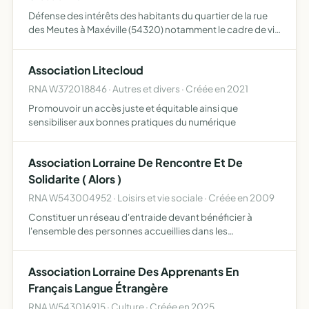
Défense des intérêts des habitants du quartier de la rue
des Meutes à Maxéville (54320) notamment le cadre de vie
et tout ce qui pourrait altérer la qualité de vie de ses
habitants elle peut ester en justice au profit de …
Association Litecloud
RNA W372018846 · Autres et divers · Créée en 2021
Promouvoir un accès juste et équitable ainsi que
sensibiliser aux bonnes pratiques du numérique
Association Lorraine De Rencontre Et De
Solidarite ( Alors )
RNA W543004952 · Loisirs et vie sociale · Créée en 2009
Constituer un réseau d'entraide devant bénéficier à
l'ensemble des personnes accueillies dans les
établissements concernés de représenter l'ensemble de
ces personnes devant toute autorité ou organisme, tant
Association Lorraine Des Apprenants En
local, régiona…
Français Langue Étrangère
RNA W543016915 · Culture · Créée en 2025