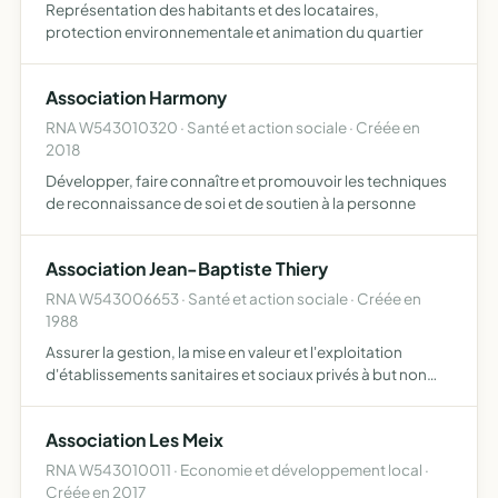
Représentation des habitants et des locataires,
protection environnementale et animation du quartier
Association Harmony
RNA W543010320 · Santé et action sociale · Créée en
2018
Développer, faire connaître et promouvoir les techniques
de reconnaissance de soi et de soutien à la personne
Association Jean-Baptiste Thiery
RNA W543006653 · Santé et action sociale · Créée en
1988
Assurer la gestion, la mise en valeur et l'exploitation
d'établissements sanitaires et sociaux privés à but non
lucratif dont ceux situés aux n 13, n 30 et n 32 de la rue de la
République à MAXEVILLE, ainsi que l'Annexe s…
Association Les Meix
RNA W543010011 · Economie et développement local ·
Créée en 2017