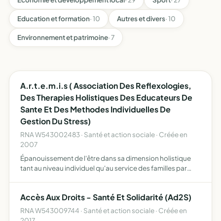
Education et formation
· 10
Autres et divers
· 10
Environnement et patrimoine
· 7
A.r.t.e.m.i.s ( Association Des Reflexologies,
Des Therapies Holistiques Des Educateurs De
Sante Et Des Methodes Individuelles De
Gestion Du Stress)
RNA W543002483 · Santé et action sociale · Créée en
2007
Épanouissement de l'être dans sa dimension holistique
tant au niveau individuel qu'au service des familles par
différentes méthodes promotion d'une nouvelle santé par
une alimentation naturelle et biologique dans un habit…
Accès Aux Droits - Santé Et Solidarité (Ad2S)
RNA W543009744 · Santé et action sociale · Créée en
2017