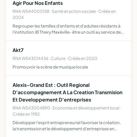
Agir Pour Nos Enfants
déroulemen…
RNA W544000158 · Santé et action sociale · Créée en
2004
Regrouper les familles d'enfants et d'adultes résidants à
l'institution JB Thiery Maxéville- être un outil au service de
nos enfants, un moyen pour les familles de participer à la
vie de l'institution JB Thiery pour leur …
Akt7
RNA W543014436 · Culture · Créée en 2020
Promouvoir la scène de musique locale
Alexis-Grand Est : Outil Regional
D'accompagnement A La Creation Transmision
Et Developpement D'entreprises
RNA W543004890 · Economie et développement local ·
Créée en 1982
Développer l'esprit entrepreneurial favoriser la création,
la transmission et le développement d'entreprises en
Lorraine et dans le Grand Est contribuer au