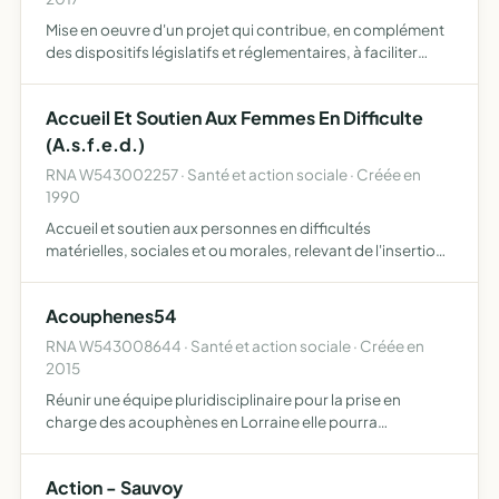
Mise en oeuvre d'un projet qui contribue, en complément
des dispositifs législatifs et réglementaires, à faciliter
l'accès aux droits, notamment en matière de soins et de
santé, pour des personnes en situation de vulnérab…
Accueil Et Soutien Aux Femmes En Difficulte
(A.s.f.e.d.)
RNA W543002257 · Santé et action sociale · Créée en
1990
Accueil et soutien aux personnes en difficultés
matérielles, sociales et ou morales, relevant de l'insertion
par l'activité économique (IAE), pour intégrer un parcours
d'insertion structurant, promouvant l'autonomie et l'…
Acouphenes54
RNA W543008644 · Santé et action sociale · Créée en
2015
Réunir une équipe pluridisciplinaire pour la prise en
charge des acouphènes en Lorraine elle pourra
également animer des présentations autour de la
problématique des acouphènes ainsi que de la spécificité
Action - Sauvoy
de leurs prises …