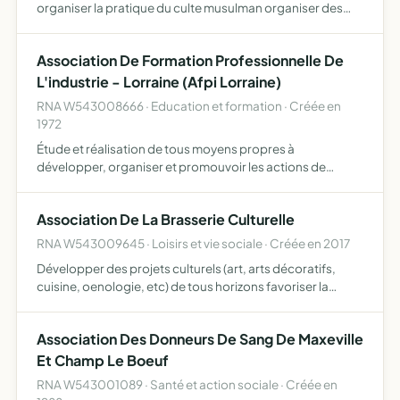
organiser la pratique du culte musulman organiser des
manifestations et des fêtes religieuses organiser des
ateliers et cours d'apprentissage religieux organiser des…
Association De Formation Professionnelle De
L'industrie - Lorraine (Afpi Lorraine)
RNA W543008666 · Education et formation · Créée en
1972
Étude et réalisation de tous moyens propres à
développer, organiser et promouvoir les actions de
formation continue et de perfectionnement les actions
interentreprises ou interprofessionnelles d'assistance à la
Association De La Brasserie Culturelle
formation …
RNA W543009645 · Loisirs et vie sociale · Créée en 2017
Développer des projets culturels (art, arts décoratifs,
cuisine, oenologie, etc) de tous horizons favoriser la
création et l'expression sous toutes ses formes
promouvoir et organiser des activités de formation
Association Des Donneurs De Sang De Maxeville
promouvoir …
Et Champ Le Boeuf
RNA W543001089 · Santé et action sociale · Créée en