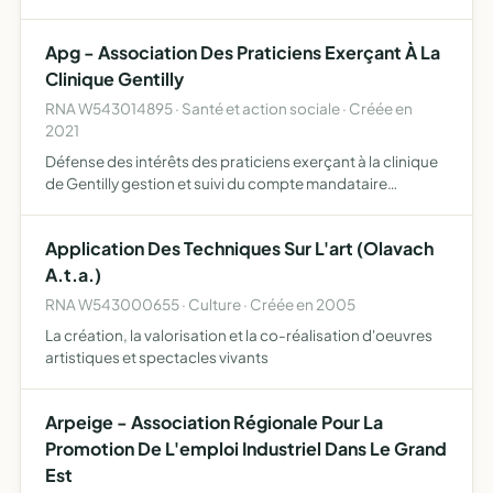
commune de Maxeville
Apg - Association Des Praticiens Exerçant À La
Clinique Gentilly
RNA W543014895 · Santé et action sociale · Créée en
2021
Défense des intérêts des praticiens exerçant à la clinique
de Gentilly gestion et suivi du compte mandataire
honoraires praticiens réalisation de toutes les missions de
formation, d'information et de promotion
Application Des Techniques Sur L'art (Olavach
A.t.a.)
RNA W543000655 · Culture · Créée en 2005
La création, la valorisation et la co-réalisation d'oeuvres
artistiques et spectacles vivants
Arpeige - Association Régionale Pour La
Promotion De L'emploi Industriel Dans Le Grand
Est