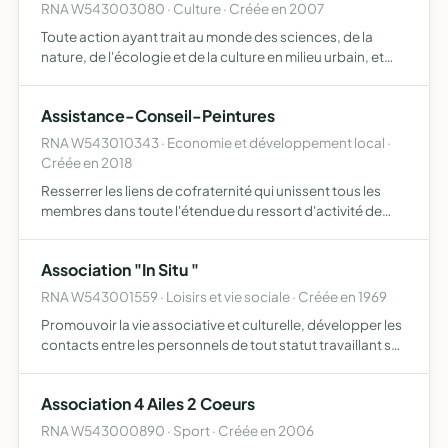
RNA W543003080 · Culture · Créée en 2007
Toute action ayant trait au monde des sciences, de la
nature, de l'écologie et de la culture en milieu urbain, et
principalement dans la citée, à ce titre , elle met en place
des activités culturelles, sportives, socio-éd…
Assistance-Conseil-Peintures
RNA W543010343 · Economie et développement local ·
Créée en 2018
Resserrer les liens de cofraternité qui unissent tous les
membres dans toute l'étendue du ressort d'activité de
l'association s'occuper en général de tout ce qui
concerne la défense des intérêts des membres tant en
Association "In Situ "
matiér…
RNA W543001559 · Loisirs et vie sociale · Créée en 1969
Promouvoir la vie associative et culturelle, développer les
contacts entre les personnels de tout statut travaillant sur
le site de Nancy-Maxéville
Association 4 Ailes 2 Coeurs
RNA W543000890 · Sport · Créée en 2006