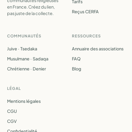
communautés religieuses
Tarifs
en France. Créez du lien,
Reçus CERFA
pas juste de la collecte.
COMMUNAUTÉS
RESSOURCES
Juive · Tsedaka
Annuaire des associations
Musulmane · Sadaqa
FAQ
Chrétienne · Denier
Blog
LÉGAL
Mentions légales
CGU
CGV
Confidentialité