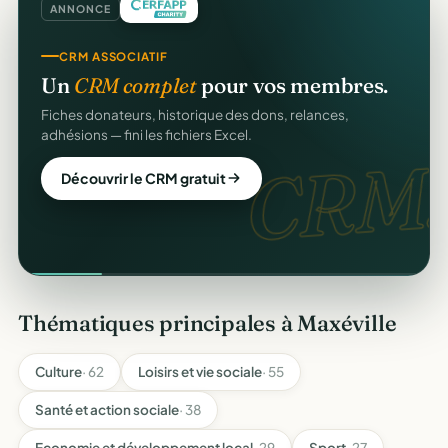
ANNONCE
CRM ASSOCIATIF
Un
CRM complet
pour vos membres.
Fiches donateurs, historique des dons, relances,
adhésions — fini les fichiers Excel.
CRM.
Découvrir le CRM gratuit
Thématiques principales à Maxéville
Culture
· 62
Loisirs et vie sociale
· 55
Santé et action sociale
· 38
Economie et développement local
· 29
Sport
· 27