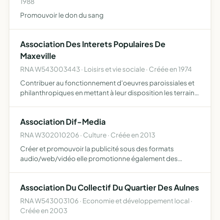
1988
Promouvoir le don du sang
Association Des Interets Populaires De
Maxeville
RNA W543003443 · Loisirs et vie sociale · Créée en 1974
Contribuer au fonctionnement d'oeuvres paroissiales et
philanthropiques en mettant à leur disposition les terrains
et locaux nécéssaires à l'exercice de leurs activités
Association Dif-Media
RNA W302010206 · Culture · Créée en 2013
Créer et promouvoir la publicité sous des formats
audio/web/vidéo elle promotionne également des
artistes, dj ou toutes autres activités culturelles ayant un
lien avec la musique
Association Du Collectif Du Quartier Des Aulnes
RNA W543003106 · Economie et développement local ·
Créée en 2003