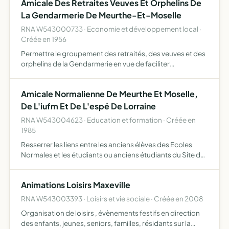
Amicale Des Retraites Veuves Et Orphelins De
La Gendarmerie De Meurthe-Et-Moselle
RNA W543000733 · Economie et développement local ·
Créée en 1956
Permettre le groupement des retraités, des veuves et des
orphelins de la Gendarmerie en vue de faciliter
l'entraide.De défendre et servir les intérêts matériels,
moraux et sociaux de ses adhérents. Maintenir les liens
Amicale Normalienne De Meurthe Et Moselle,
tra…
De L'iufm Et De L'espé De Lorraine
RNA W543004623 · Education et formation · Créée en
1985
Resserrer les liens entre les anciens élèves des Ecoles
Normales et les étudiants ou anciens étudiants du Site de
NANCY de l'Institut Universitaire de Formation des Maîtres
de Lorraine cultiver le souvenir des anciens Elè…
Animations Loisirs Maxeville
RNA W543003393 · Loisirs et vie sociale · Créée en 2008
Organisation de loisirs , évènements festifs en direction
des enfants, jeunes, seniors, familles, résidants sur la