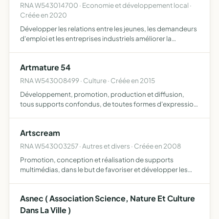
RNA W543014700 · Economie et développement local ·
Créée en 2020
Développer les relations entre les jeunes, les demandeurs
d'emploi et les entreprises industriels améliorer la
connaissance réciproque du monde de l'éducation et du
monde industriel auprès des acteurs de l'orientation pub…
Artmature 54
RNA W543008499 · Culture · Créée en 2015
Développement, promotion, production et diffusion,
tous supports confondus, de toutes formes d'expression
et de pratiques artistiques et culturelles organisation de
manifestations publiques et de spectacles vivants de
Artscream
tou…
RNA W543003257 · Autres et divers · Créée en 2008
Promotion, conception et réalisation de supports
multimédias, dans le but de favoriser et développer les
stratégies de communication visuelle mise en place par es
partenaires de l'association
Asnec ( Association Science, Nature Et Culture
Dans La Ville )