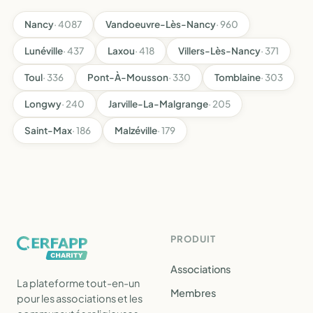
Nancy
· 4087
Vandoeuvre-Lès-Nancy
· 960
Lunéville
· 437
Laxou
· 418
Villers-Lès-Nancy
· 371
Toul
· 336
Pont-À-Mousson
· 330
Tomblaine
· 303
Longwy
· 240
Jarville-La-Malgrange
· 205
Saint-Max
· 186
Malzéville
· 179
PRODUIT
Associations
La plateforme tout-en-un
Membres
pour les associations et les