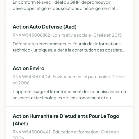
En conformité avec l'idéal du GIHP, de promouvoir,
développer et gérer des solutions d'hébergement et
d'accompagnement pour personne handicapées
physiques dont le projet de vie s'inscrit soit dans le cadre
Action Auto Defense (Aad)
d'une poursuite…
RNA W543008882 · Loisirs et vie sociale · Créée en 2015
Défendre les consommateurs, fournir des informations
technico-juridiques, aider à la constitution des dossiers
de défense, accompagner pour la rédaction de
courriers-type, assister pour le missionnement d'un
Action Enviro
expert ou d'u…
RNA W543001404 · Environnement et patrimoine · Créée
en 2006
L'apprentissage et le renforcement des connaissances en
sciences et technologies de l'environnement et du
développement durable, la centralisation des expertises
et la réalisation d'un transfert de connaissances ciblées
Action Humanitaire D'etudiants Pour Le Togo
a…
(Ahet)
RNA W543000441 · Education et formation · Créée en
2006