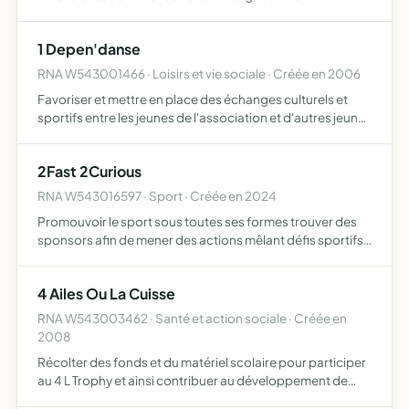
1 Depen'danse
RNA W543001466 · Loisirs et vie sociale · Créée en 2006
Favoriser et mettre en place des échanges culturels et
sportifs entre les jeunes de l'association et d'autres jeunes
des différentes villes de l'Europe et du monde
responsabiliser les jeunes autour des projets de l'associ…
2Fast 2Curious
RNA W543016597 · Sport · Créée en 2024
Promouvoir le sport sous toutes ses formes trouver des
sponsors afin de mener des actions mêlant défis sportifs
et caritatifs, organiser des évènement caritatifs
4 Ailes Ou La Cuisse
RNA W543003462 · Santé et action sociale · Créée en
2008
Récolter des fonds et du matériel scolaire pour participer
au 4 L Trophy et ainsi contribuer au développement de
l'éducation au Maroc