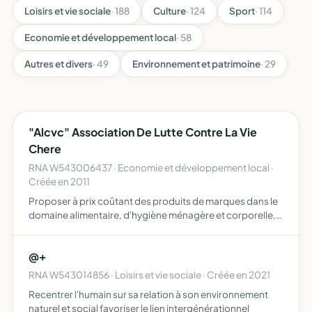
Loisirs et vie sociale
· 188
Culture
· 124
Sport
· 114
Economie et développement local
· 58
Autres et divers
· 49
Environnement et patrimoine
· 29
"Alcvc" Association De Lutte Contre La Vie
Chere
RNA W543006437 · Economie et développement local ·
Créée en 2011
Proposer à prix coûtant des produits de marques dans le
domaine alimentaire, d'hygiène ménagère et corporelle,
vestimentaire et électroménager et dans une large
mesure dans le domaine de tout achat domestique et
@+
privé afi…
RNA W543014856 · Loisirs et vie sociale · Créée en 2021
Recentrer l'humain sur sa relation à son environnement
naturel et social favoriser le lien intergénérationnel