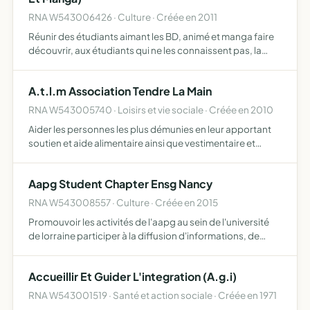
RNA W543006426 · Culture · Créée en 2011
Réunir des étudiants aimant les BD, animé et manga faire
découvrir, aux étudiants qui ne les connaissent pas, la
popularité et l'intérêt pouvant être apporté à ce milieu
A.t.l.m Association Tendre La Main
RNA W543005740 · Loisirs et vie sociale · Créée en 2010
Aider les personnes les plus démunies en leur apportant
soutien et aide alimentaire ainsi que vestimentaire et
matérielle de façon à améliorer leur qualité de vie
Aapg Student Chapter Ensg Nancy
RNA W543008557 · Culture · Créée en 2015
Promouvoir les activités de l'aapg au sein de l'université
de lorraine participer à la diffusion d'informations, de
savoirs, de connaissances dans les domaines des
géosciences financer des événements pédagogiques
Accueillir Et Guider L'integration (A.g.i)
(confére…
RNA W543001519 · Santé et action sociale · Créée en 1971