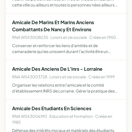
cette ville ou ailleurs et toutes ls personnes nées ailleurs en
1950 mais vivant à Anould cela afin de faciliter les
retrouvailles par divers moyens tels que repas, v…
Amicale De Marins Et Marins Anciens
Combattants De Nancy Et Environs
RNA W543008035 · Loisirs et vie sociale · Créée en 1950
Conserver et renforcer les liens d'amitiés et de
camaraderie qui les unissent durant l'activité être un
élément actif et représentatif d'une composante militaire
au service de la nation, d'une valeur morale, d'un service …
Amicale Des Anciens De L'inrs - Lorraine
RNA W543003728 · Loisirs et vie sociale · Créée en 1999
Organiser les relations entre l'amicale et le comité
d'établissement INRS de Lorraine. Gérer la pratique des
activités loisirs, bricolage, sportives et culturelles,
voyages. Organiser des activités propre à l'amicale. Par…
Amicale Des Etudiants En Sciences
RNA W543006190 · Education et formation · Créée en
1985
Défense des intérêts moraux et matériels des étudiants