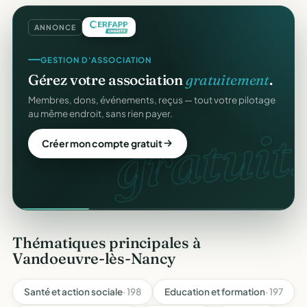
ANNONCE
GESTION D'ASSOCIATION
Gérez votre association
gratuitement
.
Membres, dons, événements, reçus — tout votre pilotage
au même endroit, sans rien payer.
gratuit.
Créer mon compte gratuit
Thématiques principales à
Vandoeuvre-lès-Nancy
Santé et action sociale
· 198
Education et formation
· 197