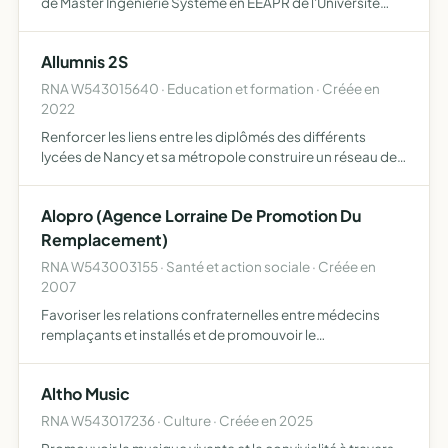
de Master Ingénierie Système en EEAPR de l'Université
Henri Poincaré de NANCY 1 Organiser des activités et
événements divers pour l'étudiant, le soutenir dans ses …
Allumnis 2S
RNA W543015640 · Education et formation · Créée en
2022
Renforcer les liens entre les diplômés des différents
lycées de Nancy et sa métropole construire un réseau des
anciens étudiants dans le but de créer des liens actifs et
de proposer des manifestations, événements ou des t…
Alopro (Agence Lorraine De Promotion Du
Remplacement)
RNA W543003155 · Santé et action sociale · Créée en
2007
Favoriser les relations confraternelles entre médecins
remplaçants et installés et de promouvoir le
remplacement en médecine dans la région Lorraine et de
ce fait de favoriser la collaboration et l'installation,
Altho Music
notamment…
RNA W543017236 · Culture · Créée en 2025