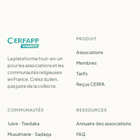
PRODUIT
Associations
La plateforme tout-en-un
Membres
pour les associations et les
communautés religieuses
Tarifs
en France. Créez du lien,
Reçus CERFA
pas juste de la collecte.
COMMUNAUTÉS
RESSOURCES
Juive · Tsedaka
Annuaire des associations
Musulmane · Sadaqa
FAQ