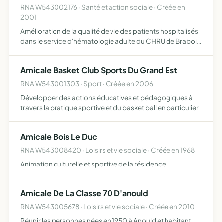
RNA W543002176 · Santé et action sociale · Créée en
2001
Amélioration de la qualité de vie des patients hospitalisés
dans le service d'hématologie adulte du CHRU de Brabois
Nancy grâce à des dons, par le biais d'actions directes ou
indirectes
Amicale Basket Club Sports Du Grand Est
RNA W543001303 · Sport · Créée en 2006
Développer des actions éducatives et pédagogiques à
travers la pratique sportive et du basket ball en particulier
Amicale Bois Le Duc
RNA W543008420 · Loisirs et vie sociale · Créée en 1968
Animation culturelle et sportive de la résidence
Amicale De La Classe 70 D'anould
RNA W543005678 · Loisirs et vie sociale · Créée en 2010
Réunir les personnes nées en 1950 à Anould et habitant