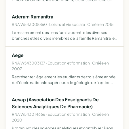
doctorale EMMa et les différentes instances de l'université
de Lorraine offrir des moyens d'accompagnement …
Aderam Ramanitra
RNA W543008860 · Loisirs et vie sociale · Créée en 2015
Le resserrement des liens familiaux entre les diverses
branches et les divers membres de la famille Ramanitra le
rassemblement et la conservation dans le patrimoine
familial de tout document ou objet qui présente
Aege
directem…
RNA W543003137 · Education et formation · Créée en
2007
Représenter légalement les étudiants de troisième année
de l'école nationale supérieure de géologie de l'option
eau, organiser des sorties et activités liées à l'eau
Aesap (Association Des Enseignants De
Sciences Analytiques De Pharmacie)
RNA W543014666 · Education et formation · Créée en
2020
Promouvoir les sciences analytiques et contribuer à son