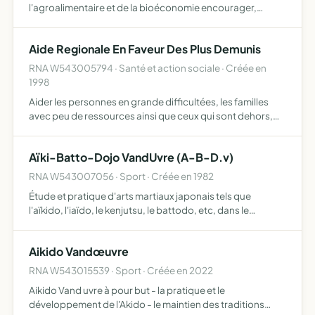
l'agroalimentaire et de la bioéconomie encourager,
promouvoir, entreprendre et coordonner toutes actions
et négociations intéressant le développement du secteur
Aide Regionale En Faveur Des Plus Demunis
agro-alimen…
RNA W543005794 · Santé et action sociale · Créée en
1998
Aider les personnes en grande difficultées, les familles
avec peu de ressources ainsi que ceux qui sont dehors,
jeunes ou moins jeunes.
Aïki-Batto-Dojo VandUvre (A-B-D.v)
RNA W543007056 · Sport · Créée en 1982
Étude et pratique d'arts martiaux japonais tels que
l'aïkido, l'iaïdo, le kenjutsu, le battodo, etc, dans le
maintien des traditions et la conservation de l'esprit do
Aikido Vandœuvre
RNA W543015539 · Sport · Créée en 2022
Aikido Vand uvre à pour but - la pratique et le
développement de l'Akido - le maintien des traditions