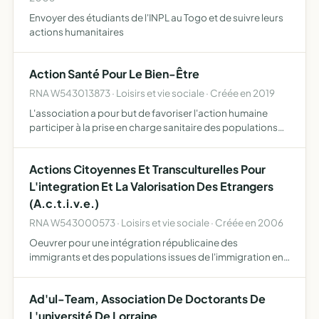
Envoyer des étudiants de l'INPL au Togo et de suivre leurs
actions humanitaires
Action Santé Pour Le Bien-Être
RNA W543013873 · Loisirs et vie sociale · Créée en 2019
L'association a pour but de favoriser l'action humaine
participer à la prise en charge sanitaire des populations
au Bénin aider à l'équipement et au fonctionnement de
centres hospitaliers les soins, matériel et achat de m…
Actions Citoyennes Et Transculturelles Pour
L'integration Et La Valorisation Des Etrangers
(A.c.t.i.v.e.)
RNA W543000573 · Loisirs et vie sociale · Créée en 2006
Oeuvrer pour une intégration républicaine des
immigrants et des populations issues de l'immigration en
Europe par un accompagnement individuel et en groupe
des personnes en difficultés.
Ad'ul-Team, Association De Doctorants De
L'université De Lorraine