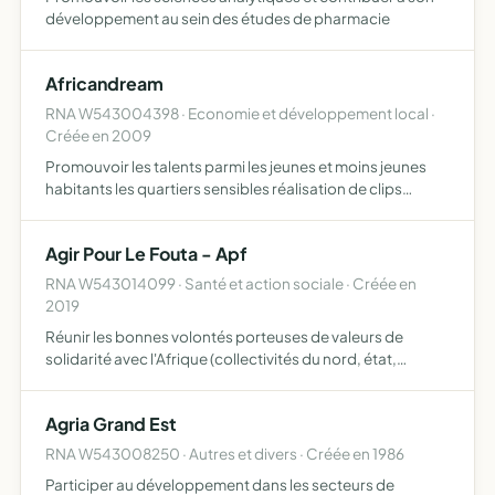
développement au sein des études de pharmacie
Africandream
RNA W543004398 · Economie et développement local ·
Créée en 2009
Promouvoir les talents parmi les jeunes et moins jeunes
habitants les quartiers sensibles réalisation de clips
musicaux, réalisation des courts et longs métrages, mais
aussi de contribuer à reconstruire le cinéma Africain…
Agir Pour Le Fouta - Apf
RNA W543014099 · Santé et action sociale · Créée en
2019
Réunir les bonnes volontés porteuses de valeurs de
solidarité avec l'Afrique (collectivités du nord, état,
fondations, organisations de la société civile) et de
soutenir les projets locaux de développement sport,
Agria Grand Est
éducatio…
RNA W543008250 · Autres et divers · Créée en 1986
Participer au développement dans les secteurs de