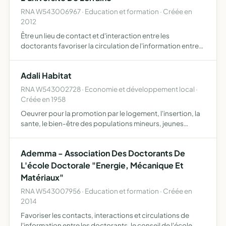
RNA W543006967 · Education et formation · Créée en
2012
Être un lieu de contact et d'interaction entre les
doctorants favoriser la circulation de l'information entre
les doctorants en biologie de l'Université de Lorraine, le
conseil de l'école doctorale BioSE et les différente…
Adali Habitat
RNA W543002728 · Economie et développement local ·
Créée en 1958
Oeuvrer pour la promotion par le logement, l'insertion, la
sante, le bien-être des populations mineurs, jeunes
majeurs, adultes et familles et notamment, accueillir les
jeunes en cours d'insertion sociale et/ou profession…
Ademma - Association Des Doctorants De
L'école Doctorale "Energie, Mécanique Et
Matériaux"
RNA W543007956 · Education et formation · Créée en
2014
Favoriser les contacts, interactions et circulations de
l'information entre les doctorants, le conseil de l'école