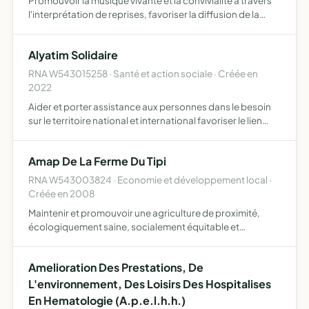
Promouvoir la musique vivante et la convivialité à travers
l'interprétation de reprises, favoriser la diffusion de la
culture musicale dans les bars et lieux de rencontre
encourager la pratique artistique des membres et l…
Alyatim Solidaire
RNA W543015258 · Santé et action sociale · Créée en
2022
Aider et porter assistance aux personnes dans le besoin
sur le territoire national et international favoriser le lien
social entre les habitants du territoire lorrain inciter à la
mobilisation des habitants au cours des a…
Amap De La Ferme Du Tipi
RNA W543003824 · Economie et développement local ·
Créée en 2008
Maintenir et promouvoir une agriculture de proximité,
écologiquement saine, socialement équitable et
économiquement viable dans l'esprit de la charte des
AMAP ( Associations pour le Maintien d'une Agriculture
Amelioration Des Prestations, De
Paysanne) el…
L'environnement, Des Loisirs Des Hospitalises
En Hematologie (A.p.e.l.h.h.)