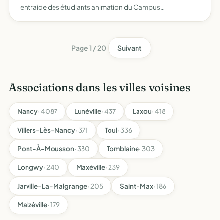
entraide des étudiants animation du Campus
(coopérative et gestion de la cafétéria) en dehors de tout
cadre politique et syndical
Page 1 / 20
Suivant
Associations dans les villes voisines
Nancy
· 4087
Lunéville
· 437
Laxou
· 418
Villers-Lès-Nancy
· 371
Toul
· 336
Pont-À-Mousson
· 330
Tomblaine
· 303
Longwy
· 240
Maxéville
· 239
Jarville-La-Malgrange
· 205
Saint-Max
· 186
Malzéville
· 179