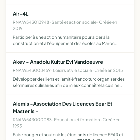
propres à cette discipline
Air-4L
RNA W543013948 · Santé et action sociale · Créée en
2019
Participer à une action humanitaire pour aider à la
construction et à l'équipement des écoles au Maroc
participer à une édition du 4L Trophy réaliser différentes
opérations de collecte de matériel et de fonds
Akev - Anadolu Kultur Evi Vandoeuvre
RNA W543008459 · Loisirs et vie sociale · Créée en 2015
Développer des liens et l'amitié franco turc organiser des
séminaires culinaires afin de mieux connaître la cuisine
turque organisation et participation à des jeux de cartes
en tous genres
Alemis -Association Des Licences Eear Et
Master Is -
RNA W543000083 · Education et formation · Créée en
1995
Faire bouger et soutenir les étudiants de licence EEAR et