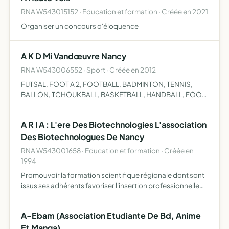
RNA W543015152 · Education et formation · Créée en 2021
Organiser un concours d'éloquence
A K D Mi Vandœuvre Nancy
RNA W543006552 · Sport · Créée en 2012
FUTSAL, FOOT A 2, FOOTBALL, BADMINTON, TENNIS,
BALLON, TCHOUKBALL, BASKETBALL, HANDBALL, FOOT
GOLF, TENNIS, PETANQUE, TEQBALL, TENNIS DE TABLE et
PADDLE
A R I A : L'ere Des Biotechnologies L'association
Des Biotechnologues De Nancy
RNA W543001658 · Education et formation · Créée en
1994
Promouvoir la formation scientifique régionale dont sont
issus ses adhérents favoriser l'insertion professionnelle
de ses adhérents
A-Ebam (Association Etudiante De Bd, Anime
Et Manga)