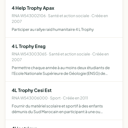
4 Help Trophy Apax
RNA W543002106 · Santé et action sociale · Créée en
2007
Participer au rallye raid humanitaire 4 L Trophy
4 L Trophy Ensg
RNA W543003065 · Santé et action sociale · Créée en
2007
Permettre chaque année à au moins deux étudiants de
l'Ecole Nationale Supérieure de Géologie (ENSG) de
Nancy de prendre part au 4L Trophy, un raid étudiant
humanitaire ayant lieu au Maroc apporter ainsi une aide à
4L Trophy Cesi Est
la scol…
RNA W543006000 · Sport · Créée en 2011
Fournir du matériel scolaire et sportif à des enfants
démunis du Sud Marocain en participant à une ou
plusieurs éditions du rallye-raid humanitaire 4L TROPHY