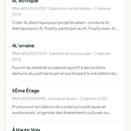
4L'ectrique
RNA W543014093 · Education et formation · Créée en
2019
Créer 4L électrique pour projet étudiant, conduire 4L
életrique pour 4L Trophy, participer au 4L Trophy avec 4L
thermique, promouvoir le véhicule électrique
4L'orraine
RNA W543007535 · Santé et action sociale · Créée en
2013
Fournir du matériel scolaire et sportif à des enfants
démunis du sud marocain en participant à une édition du
rallye raid humanitaire 4L TROPHY
5Ème Étage
RNA W543016990 · Autres et divers · Créée en 2025
Promouvoir la création de contenus numériques et
audiovisuels, organiser des événements culturels ou
sociaux, diffuser des productions en ligne via des
plateformes de streaming ou réseaux sociaux,
À Haute Voix
accompagner les jeunes c…