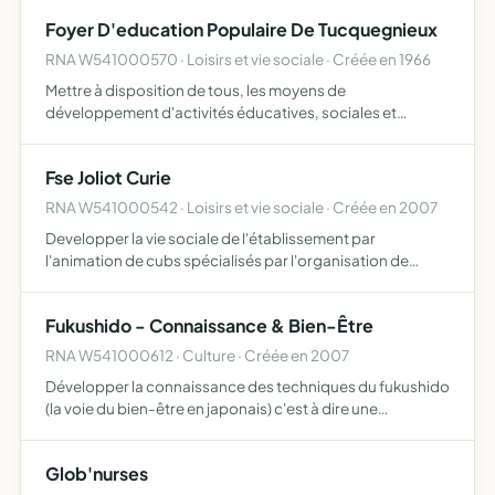
Foyer D'education Populaire De Tucquegnieux
RNA W541000570 · Loisirs et vie sociale · Créée en 1966
Mettre à disposition de tous, les moyens de
développement d'activités éducatives, sociales et
récréatives par ces moyens, elle contribue à
l'émancipation intellectuelle et sociale et à la formation
Fse Joliot Curie
civique de ses membres …
RNA W541000542 · Loisirs et vie sociale · Créée en 2007
Developper la vie sociale de l'établissement par
l'animation de cubs spécialisés par l'organisation de
manifestations culturelles , par l'établissement de liens
avec des associations et par la participation aux activites
Fukushido - Connaissance & Bien-Être
…
RNA W541000612 · Culture · Créée en 2007
Développer la connaissance des techniques du fukushido
(la voie du bien-être en japonais) c'est à dire une
technique complète et harmonieuse de bien être liée au
développement d'une éthique personnelle basée sur le
Glob'nurses
travai…