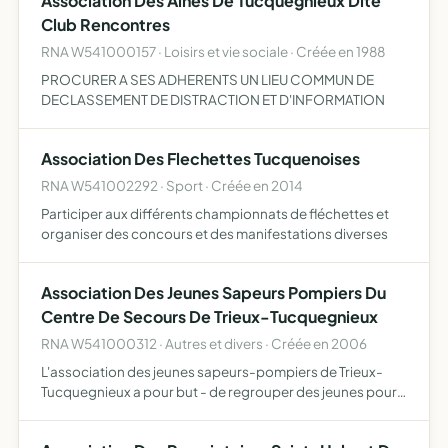
Association Des Aines De Tucquegnieux Dite
Club Rencontres
RNA W541000157 · Loisirs et vie sociale · Créée en 1988
PROCURER A SES ADHERENTS UN LIEU COMMUN DE
DECLASSEMENT DE DISTRACTION ET D'INFORMATION
Association Des Flechettes Tucquenoises
RNA W541002292 · Sport · Créée en 2014
Participer aux différents championnats de fléchettes et
organiser des concours et des manifestations diverses
Association Des Jeunes Sapeurs Pompiers Du
Centre De Secours De Trieux-Tucquegnieux
RNA W541000312 · Autres et divers · Créée en 2006
L'association des jeunes sapeurs-pompiers de Trieux-
Tucquegnieux a pour but - de regrouper des jeunes pour
promouvoir leur sens civique et leur esprit de
dévouement, - de leur assurer une formation civique et