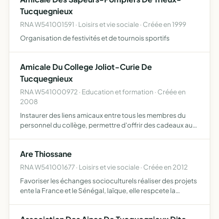
Tucquegnieux
RNA W541001591 · Loisirs et vie sociale · Créée en 1999
Organisation de festivités et de tournois sportifs
Amicale Du College Joliot-Curie De
Tucquegnieux
RNA W541000972 · Education et formation · Créée en
2008
Instaurer des liens amicaux entre tous les membres du
personnel du collège, permettre d'offrir des cadeaux aux
adhérents en cas de mariage, naissance, décès, départ,
etc
Are Thiossane
RNA W541001677 · Loisirs et vie sociale · Créée en 2012
Favoriser les échanges socioculturels réaliser des projets
ente la France et le Sénégal, laïque, elle respcete la
personne sans distinction d'âge, de sexe, d'origine,
d'appartenance ethnique, de nationalité, de condition …