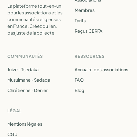
La plateforme tout-en-un
Membres
pour les associations et les
communautés religieuses
Tarifs
en France. Créez du lien,
Reçus CERFA
pas juste de la collecte.
COMMUNAUTÉS
RESSOURCES
Juive · Tsedaka
Annuaire des associations
Musulmane · Sadaqa
FAQ
Chrétienne · Denier
Blog
LÉGAL
Mentions légales
CGU