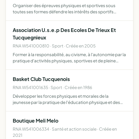
Organiser des épreuves physiques et sportives sous
toutes ses formes défendre les intérêts des sportifs
organiser le tour de lorraine juniors développer en priorité
des activités autour du cyclisme.
Association U.s.e.p Des Ecoles De Trieux Et
Tucquegnieux
RNA W541000810 · Sport · Créée en 2005
Former à la responsabilité, au civisme, à l'autonomie par la
pratique d'activités physiques, sportives et de pleine
nature, d'activités socioculturelles dans le cadre d'un
fonctionnement démocratique
Basket Club Tucquenois
RNA W541001635 · Sport · Créée en 1986
Développer les forces physiques et morales de la
jeunesse par la pratique de l'éducation physique et des
sports
Boutique Meli Melo
RNA W541006334 · Santé et action sociale · Créée en
2021