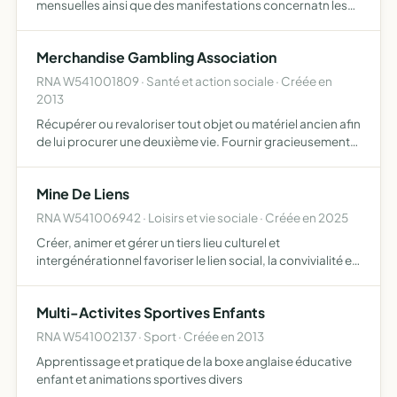
mensuelles ainsi que des manifestations concernatn les
motos d'avant 1980
Merchandise Gambling Association
RNA W541001809 · Santé et action sociale · Créée en
2013
Récupérer ou revaloriser tout objet ou matériel ancien afin
de lui procurer une deuxième vie. Fournir gracieusement
ou pour un tout petit prix, du matériel à ceux qui n'en ont
pas et qui n'ont pas les moyens financiers de…
Mine De Liens
RNA W541006942 · Loisirs et vie sociale · Créée en 2025
Créer, animer et gérer un tiers lieu culturel et
intergénérationnel favoriser le lien social, la convivialité et
le développement local sur le territoire
Multi-Activites Sportives Enfants
RNA W541002137 · Sport · Créée en 2013
Apprentissage et pratique de la boxe anglaise éducative
enfant et animations sportives divers