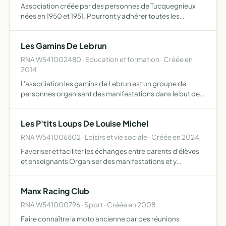
Association créée par des personnes de Tucquegnieux
nées en 1950 et 1951. Pourront y adhérer toutes les
personnes ayant habité ou habitant Tucquegnieux et
environs ou y ayant une quelconque attache.
Les Gamins De Lebrun
L'association a pour b…
RNA W541002480 · Education et formation · Créée en
2014
L'association les gamins de Lebrun est un groupe de
personnes organisant des manifestations dans le but de
financer des activités réservées aux élèves de l'école
(voyages scolaires, sorties de fin d'année, spectacle, ...)…
Les P'tits Loups De Louise Michel
RNA W541006802 · Loisirs et vie sociale · Créée en 2024
Favoriser et faciliter les échanges entre parents d'élèves
et enseignants Organiser des manifestations et y
participer Apporter une aide financière aux projets de
classe
Manx Racing Club
RNA W541000796 · Sport · Créée en 2008
Faire connaître la moto ancienne par des réunions