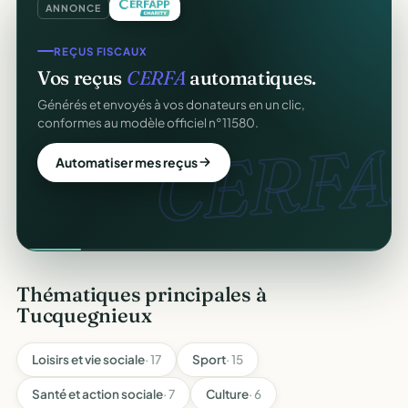
ANNONCE
REÇUS FISCAUX
Vos reçus
CERFA
automatiques.
Générés et envoyés à vos donateurs en un clic,
conformes au modèle officiel n°11580.
CERFA.
Automatiser mes reçus
Thématiques principales à
Tucquegnieux
Loisirs et vie sociale
· 17
Sport
· 15
Santé et action sociale
· 7
Culture
· 6