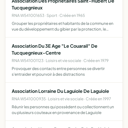
Association Des Proprietaires Saint-Hubert De
théorique en…
Tucquegnieux
RNA W541001653 · Sport · Créée en 1965
Grouper les propriétaires et habitants de la commune en
vue du développement du gibier par la protection, le
repeuplement, l'élevage, la destruction des nuisibles, la
répression du braconnage et l'exploitation rationnelle…
Association Du 3E Age "Le Couarail" De
Tucquegnieux-Centre
RNA W541001123 · Loisirs et vie sociale · Créée en 1979
Provoquer des contacts entre personnes se divertir
s'entraider et pourvoir à des distractions
Association Lorraine Du Laguiole De Laguiole
RNA W541000935 · Loisirs et vie sociale · Créée en 1997
Réunir les personnes qui possèdent ou collectionnent un
ou plusieurs couteaux en provenance de Laguiole