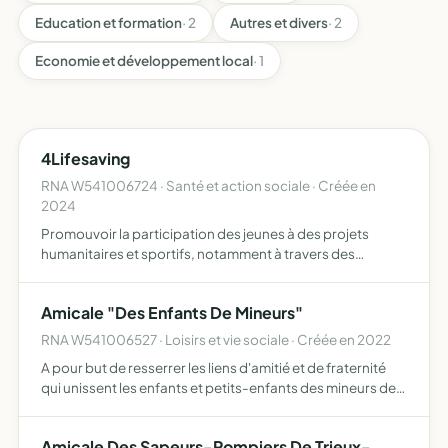
Education et formation
· 2
Autres et divers
· 2
Economie et développement local
· 1
4Lifesaving
RNA W541006724 · Santé et action sociale · Créée en
2024
Promouvoir la participation des jeunes à des projets
humanitaires et sportifs, notamment à travers des
événements comme le 4L Trophy
Amicale "Des Enfants De Mineurs"
RNA W541006527 · Loisirs et vie sociale · Créée en 2022
A pour but de resserrer les liens d'amitié et de fraternité
qui unissent les enfants et petits-enfants des mineurs de
la mine de fer Eugène Roy, de la commune de
Tucquegnieux. D'organiser et d'animer des activités
Amicale Des Sapeurs-Pompiers De Trieux-
culture…