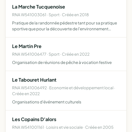
d'une hospitalisation longue durée d'un enfant à t…
La Marche Tucquenoise
RNA W541003061 · Sport · Créée en 2018
Pratique de la randonnée pédestre tant pour sa pratique
sportive que pour la découverte de l'environnement
organisation de marches et participation à des
évènements organisés par des tiers
Le Martin Pre
RNA W541006477 · Sport · Créée en 2022
Organisation de réunions de pêche à vocation festive
Le Tabouret Hurlant
RNA W541006492 · Economie et développement local ·
Créée en 2022
Organisations d'événement culturels
Les Copains D'alors
RNA W541001161 · Loisirs et vie sociale · Créée en 2005