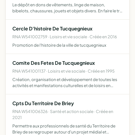
Le dépôt en dons de vêtements, linge de maison,
bibelots, chaussures, jouets et objets divers. En faire le tri.
L'ouverture au public suivant des horaires établis pour la
vente à prix modiques de ces vêtements, linge de m…
Cercle D'histoire De Tucquegnieux
RNA W541002759 · Loisirs et vie sociale · Créée en 2016
Promotion de l'histoire de la ville de tucquegnieux
Comite Des Fetes De Tucquegnieux
RNA W541001137 · Loisirs et vie sociale · Créée en 1995
Création, organisation et développement de toutes les
activités et manifestations culturelles et de loisirs en
direction de la population de Tucquegnieux
Cpts Du Territoire De Briey
RNA W541006326 · Santé et action sociale · Créée en
2021
Permettre aux professionnels de santé du Territoire de
Briey de se regrouper autour d'un projet médial et