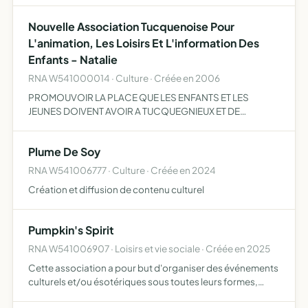
Nouvelle Association Tucquenoise Pour
L'animation, Les Loisirs Et L'information Des
Enfants - Natalie
RNA W541000014 · Culture · Créée en 2006
PROMOUVOIR LA PLACE QUE LES ENFANTS ET LES
JEUNES DOIVENT AVOIR A TUCQUEGNIEUX ET DE
DEVELOPPER DES PROJETS D'ACCUEIL ET D'ACTIVITES A
LEUR INTENTION DE PARTICIPER A LA MISE EN OEUVRE DU
Plume De Soy
PROJET EDUCATIF LOCAL POUR L'ENFAN…
RNA W541006777 · Culture · Créée en 2024
Création et diffusion de contenu culturel
Pumpkin's Spirit
RNA W541006907 · Loisirs et vie sociale · Créée en 2025
Cette association a pour but d'organiser des événements
culturels et/ou ésotériques sous toutes leurs formes,
notamment des marchés artisanaux, des salons, des