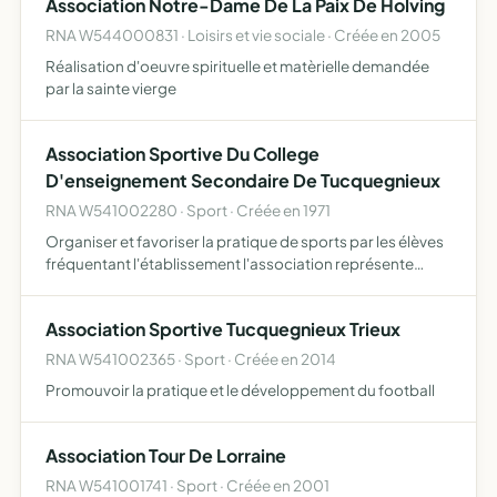
Association Notre-Dame De La Paix De Holving
RNA W544000831 · Loisirs et vie sociale · Créée en 2005
Réalisation d'oeuvre spirituelle et matèrielle demandée
par la sainte vierge
Association Sportive Du College
D'enseignement Secondaire De Tucquegnieux
RNA W541002280 · Sport · Créée en 1971
Organiser et favoriser la pratique de sports par les élèves
fréquentant l'établissement l'association représente
l'établissement dans les épreuves sportives scolaires et
universitaires
Association Sportive Tucquegnieux Trieux
RNA W541002365 · Sport · Créée en 2014
Promouvoir la pratique et le développement du football
Association Tour De Lorraine
RNA W541001741 · Sport · Créée en 2001