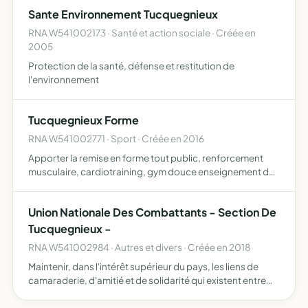
ateliers, des conférences, des stages, des
Sante Environnement Tucquegnieux
rassemblements, ou…
RNA W541002173 · Santé et action sociale · Créée en
2005
Protection de la santé, défense et restitution de
l'environnement
Tucquegnieux Forme
RNA W541002771 · Sport · Créée en 2016
Apporter la remise en forme tout public, renforcement
musculaire, cardiotraining, gym douce enseignement de
techniques de stretching et initiation à certaines
disciplines dansées
Union Nationale Des Combattants - Section De
Tucquegnieux -
RNA W541002984 · Autres et divers · Créée en 2018
Maintenir, dans l'intérêt supérieur du pays, les liens de
camaraderie, d'amitié et de solidarité qui existent entre
ceux qui ont participé à la défense de la patrie, et
notamment ceux qui ont vocation à relever de l'organ…