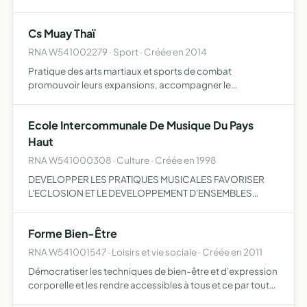
médico-social commun, assurer une meilleure
coordination de leur action, concourir à la structuration
Cs Muay Thaï
des parcours …
RNA W541002279 · Sport · Créée en 2014
Pratique des arts martiaux et sports de combat
promouvoir leurs expansions, accompagner le
développement tant physique que moral des
participants, aider les jeunes en difficulté à participer à
Ecole Intercommunale De Musique Du Pays
des activités à dominant's s…
Haut
RNA W541000308 · Culture · Créée en 1998
DEVELOPPER LES PRATIQUES MUSICALES FAVORISER
L'ECLOSION ET LE DEVELOPPEMENT D'ENSEMBLES
INSTRUMENTAUX CONCOURIR A DEMOCRATISER LA
MUSIQUE EN ASSURANT LA PROMOTION DE CET ART AU
Forme Bien-Être
TRAVERS DE LA PRATIQUE INSTRUMENTALE
RNA W541001547 · Loisirs et vie sociale · Créée en 2011
Démocratiser les techniques de bien-être et d'expression
corporelle et les rendre accessibles à tous et ce par tout
moyen qu'elle jugera utile et nécessaire