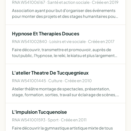
RNA W541006167 · Santé et action sociale · Créée en 2019
Association ayant pour but d'organiser des événements
pour monter des projets et des stages humanitaires pour
des infirmières en exercice ou pour des étudiants en soins
infirmiers en cours de formation
Hypnose Et Therapies Douces
RNA W541002840 · Loisirs et vie sociale · Créée en 2017
Faire découvrir, transmettre et promouvoir, auprès de
tout public, l'hypnose, le reiki, le kiatsu et plus largement
toutes techniques relevant des thérapies holistiques, des
thérapies brèves et du développement personnel
L'atelier Theatre De Tucquegnieux
RNA W541001445 · Culture · Créée en 2010
Atelier théâtre montage de spectacles, présentation,
stage, formation, sorties, travail sur éclairage de scènes,
décors, costumes et sonorisation
L'impulsion Tucquenoise
RNA W541001593 · Sport · Créée en 2011
Faire découvrir la gymnastique artistique mixte de tous