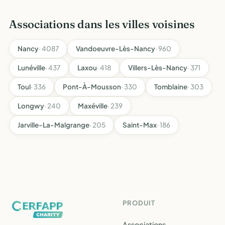
Associations dans les villes voisines
Nancy
· 4087
Vandoeuvre-Lès-Nancy
· 960
Lunéville
· 437
Laxou
· 418
Villers-Lès-Nancy
· 371
Toul
· 336
Pont-À-Mousson
· 330
Tomblaine
· 303
Longwy
· 240
Maxéville
· 239
Jarville-La-Malgrange
· 205
Saint-Max
· 186
PRODUIT
Associations