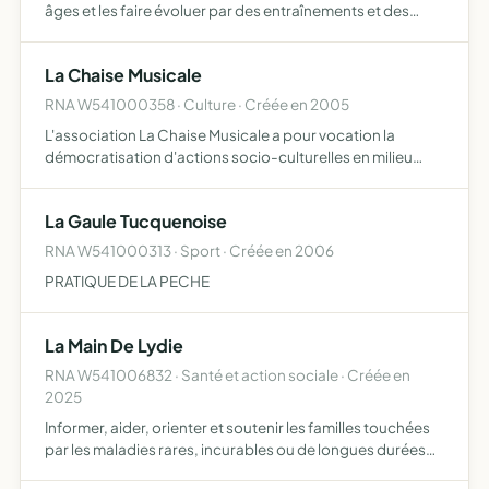
âges et les faire évoluer par des entraînements et des
compétitions
La Chaise Musicale
RNA W541000358 · Culture · Créée en 2005
L'association La Chaise Musicale a pour vocation la
démocratisation d'actions socio-culturelles en milieu
rural et hors les murs
La Gaule Tucquenoise
RNA W541000313 · Sport · Créée en 2006
PRATIQUE DE LA PECHE
La Main De Lydie
RNA W541006832 · Santé et action sociale · Créée en
2025
Informer, aider, orienter et soutenir les familles touchées
par les maladies rares, incurables ou de longues durées
créer une chaîne de solidarité autour des parents lors