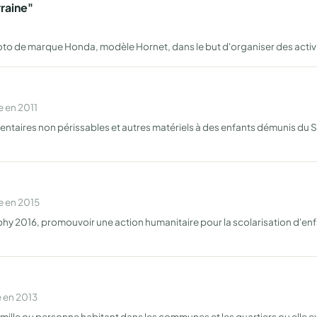
raine"
oto de marque Honda, modèle Hornet, dans le but d'organiser des act
 en 2011
imentaires non périssables et autres matériels à des enfants démunis du 
e en 2015
hy 2016, promouvoir une action humanitaire pour la scolarisation d'enf
 en 2013
amille ou personne habitant dans les communes et les quartiers ou elle 