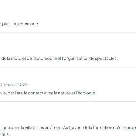
une passion commune
de la moto et de l'automobile et l'organisation de spectacles.
 Créée en 2022
e, par l'art, le contact avec la nature et l'écologie
que dans la ville et ses environs. Au travers de la formation qu'elle pro
 Pagn…