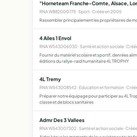
"Horneteam Franche-Comte, Alsace, Lor
RNA W882000775 · Sport · Créée en 2005
Rassembler principalement les propriétaires de m
4 Ailes 1 Envol
RNA W543006030 · Santé et action sociale · Créée
Fournir du matériel scolaire et sportif, denrées al
éditions du rallye-raid humanitaire 4L TROPHY
4L Tremy
RNA W543008542 · Education et formation · Créé
Préparer notre équipage pour participer au 4L Trop
classe et de blocs sanitaires
Admr Des 3 Vallees
RNA W543007302 · Santé et action sociale · Créée
Aider à tous les moments de leur existence toute f