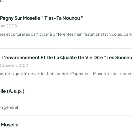
gr…
 Pagny Sur Moselle " T'as-Ta Nounou "
e en 2008
es et culturelles participer à différentes manifestations (st nicolas, carna
 L'environnement Et De La Qualite De Vie Dite "Les Sonneu
 Créée en 2002
ration, de la qualité de vie des habitants de Pagny-sur-Moselle et des co
le (A.s.p.)
en général
 Moselle