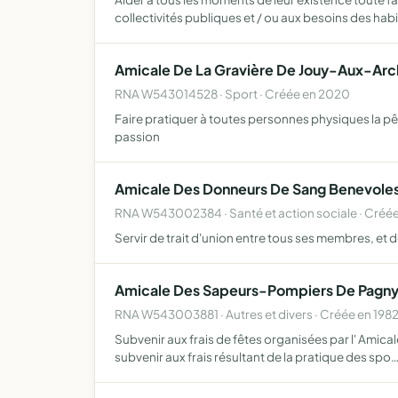
collectivités publiques et / ou aux besoins des hab
Amicale De La Gravière De Jouy-Aux-Arc
RNA W543014528 · Sport · Créée en 2020
Faire pratiquer à toutes personnes physiques la pê
passion
Amicale Des Donneurs De Sang Benevoles
RNA W543002384 · Santé et action sociale · Créée
Servir de trait d'union entre tous ses membres, et
Amicale Des Sapeurs-Pompiers De Pagn
RNA W543003881 · Autres et divers · Créée en 198
Subvenir aux frais de fêtes organisées par l' Amic
subvenir aux frais résultant de la pratique des spo