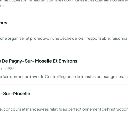
ita…
hes
che organiser et promouvoir une pêche de loisir responsable, raisonnab
 De Pagny-Sur-Moselle Et Environs
 en 1985
 de faire, en accord avec le Centre Régional de transfusions sanguines
y-Sur-Moselle
2
ale, concours et manoeuvres relatifs au perfectionnement de l'instruct
…