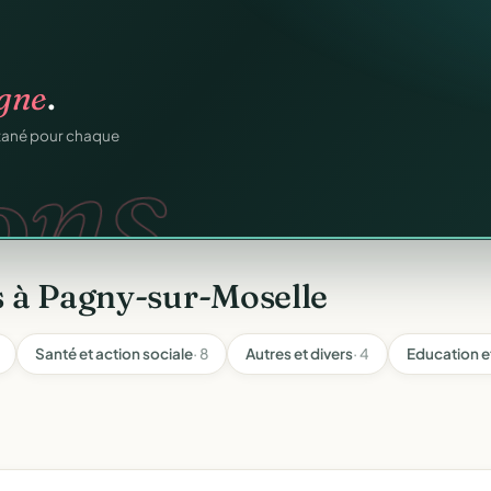
atiques.
FA.
onformes au modèle
s à Pagny-sur-Moselle
Santé et action sociale
· 8
Autres et divers
· 4
Education e