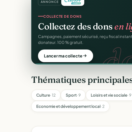
ANNONCE
REÇUS FISCAUX
Vos reçus
CERFA
autom
CER
Générés et envoyés à vos donateurs en un clic, c
officiel n°11580.
Automatiser mes reçus
Thématiques principale
Culture
· 12
Sport
· 9
Loisirs et vie sociale
· 9
Economie et développement local
· 2