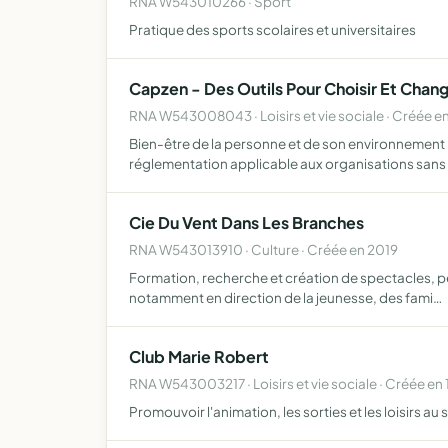
RNA W543010266 · Sport
Pratique des sports scolaires et universitaires
Capzen - Des Outils Pour Choisir Et Chan
RNA W543008043 · Loisirs et vie sociale · Créée e
Bien-être de la personne et de son environnement 
réglementation applicable aux organisations sans b
Cie Du Vent Dans Les Branches
RNA W543013910 · Culture · Créée en 2019
Formation, recherche et création de spectacles, per
notamment en direction de la jeunesse, des fami…
Club Marie Robert
RNA W543003217 · Loisirs et vie sociale · Créée en 
Promouvoir l'animation, les sorties et les loisirs au