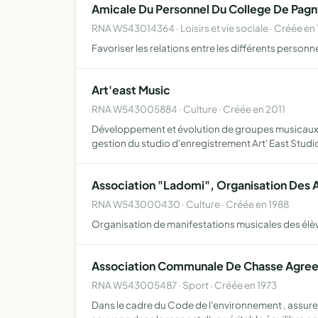
Amicale Du Personnel Du College De Pag
RNA W543014364 · Loisirs et vie sociale · Créée en
Favoriser les relations entre les différents personn
Art'east Music
RNA W543005884 · Culture · Créée en 2011
Développement et évolution de groupes musicaux pr
gestion du studio d'enregistrement Art' East Stud
Association "Ladomi", Organisation Des
RNA W543000430 · Culture · Créée en 1988
Organisation de manifestations musicales des élè
Association Communale De Chasse Agre
RNA W543005487 · Sport · Créée en 1973
Dans le cadre du Code de l'environnement , assurer