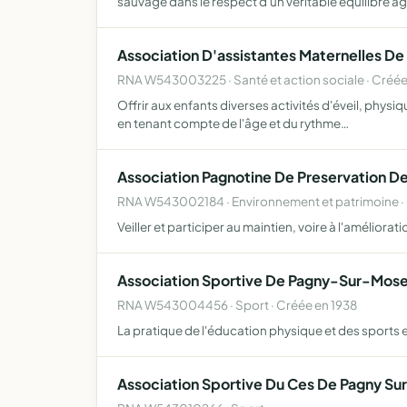
sauvage dans le respect d'un véritable équilibre a
Association D'assistantes Maternelles De
RNA W543003225 · Santé et action sociale · Créé
Offrir aux enfants diverses activités d'éveil, physiqu
en tenant compte de l'âge et du rythme…
Association Pagnotine De Preservation De
RNA W543002184 · Environnement et patrimoine ·
Veiller et participer au maintien, voire à l'amélio
Association Sportive De Pagny-Sur-Mosel
RNA W543004456 · Sport · Créée en 1938
La pratique de l'éducation physique et des sports 
Association Sportive Du Ces De Pagny Sur