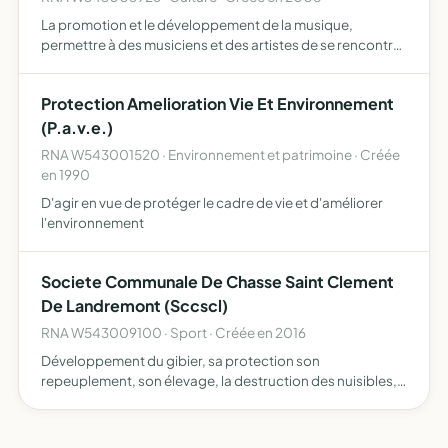
La promotion et le développement de la musique,
permettre à des musiciens et des artistes de se rencontrer
et de se produire lors de manifestations privées ou
publiques
Protection Amelioration Vie Et Environnement
(P.a.v.e.)
RNA W543001520 · Environnement et patrimoine · Créée
en 1990
D'agir en vue de protéger le cadre de vie et d'améliorer
l'environnement
Societe Communale De Chasse Saint Clement
De Landremont (Sccscl)
RNA W543009100 · Sport · Créée en 2016
Développement du gibier, sa protection son
repeuplement, son élevage, la destruction des nuisibles,
la répression du braconnage et l'exploitation rationnelle
de la chasse sur les territoires ou l'association possédera
le …