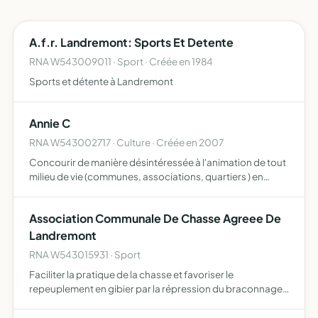
A.f.r. Landremont: Sports Et Detente
RNA W543009011 · Sport · Créée en 1984
Sports et détente à Landremont
Annie C
RNA W543002717 · Culture · Créée en 2007
Concourir de manière désintéressée à l'animation de tout
milieu de vie (communes, associations, quartiers ) en
présentant des spectacles, concerts dans le domaine de
la variété nationale et internationale
Association Communale De Chasse Agreee De
Landremont
RNA W543015931 · Sport
Faciliter la pratique de la chasse et favoriser le
repeuplement en gibier par la répression du braconnage
et la destruction des animaux nuisibles