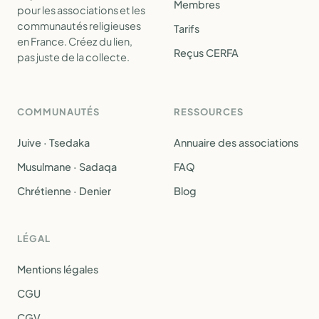
Membres
pour les associations et les
communautés religieuses
Tarifs
en France. Créez du lien,
Reçus CERFA
pas juste de la collecte.
COMMUNAUTÉS
RESSOURCES
Juive · Tsedaka
Annuaire des associations
Musulmane · Sadaqa
FAQ
Chrétienne · Denier
Blog
LÉGAL
Mentions légales
CGU
CGV