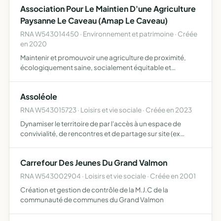
Association Pour Le Maintien D'une Agriculture
Paysanne Le Caveau (Amap Le Caveau)
RNA W543014450 · Environnement et patrimoine · Créée
en 2020
Maintenir et promouvoir une agriculture de proximité,
écologiquement saine, socialement équitable et
économiquement viable et durable soutenir les
agriculteurs de proximité désirant s'engager dans une
Assoléole
production respectue…
RNA W543015723 · Loisirs et vie sociale · Créée en 2023
Dynamiser le territoire de par l'accès à un espace de
convivialité, de rencontres et de partage sur site (ex
événements, café associatif , échanges de savoirs, etc) et
en dehors (ex stands sur d'autres événements, etc) fa…
Carrefour Des Jeunes Du Grand Valmon
RNA W543002904 · Loisirs et vie sociale · Créée en 2001
Création et gestion de contrôle de la M.J.C de la
communauté de communes du Grand Valmon