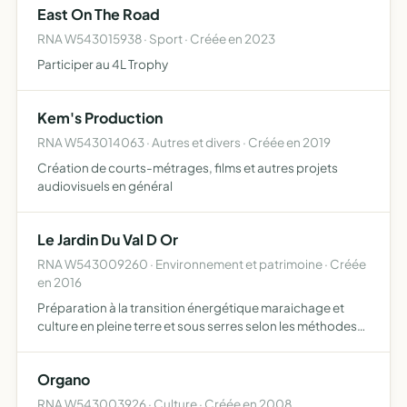
East On The Road
RNA W543015938 · Sport · Créée en 2023
Participer au 4L Trophy
Kem's Production
RNA W543014063 · Autres et divers · Créée en 2019
Création de courts-métrages, films et autres projets
audiovisuels en général
Le Jardin Du Val D Or
RNA W543009260 · Environnement et patrimoine · Créée
en 2016
Préparation à la transition énergétique maraichage et
culture en pleine terre et sous serres selon les méthodes
naturelles distribution des produits au plus proche du lieu
de culture projet à vocation éducative et pédagog…
Organo
RNA W543003926 · Culture · Créée en 2008