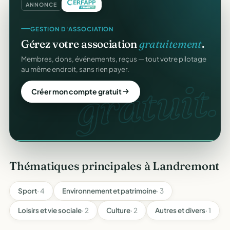
ANNONCE
CRM ASSOCIATIF
GESTION D'ASSOCIATION
Un
CRM complet
pour vos membres.
Gérez votre association
gratuitement
.
Fiches donateurs, historique des dons, relances,
Membres, dons, événements, reçus — tout votre pilotage
adhésions — fini les fichiers Excel.
au même endroit, sans rien payer.
CRM
gratuit.
Découvrir le CRM gratuit
Créer mon compte gratuit
Thématiques principales à Landremont
Sport
· 4
Environnement et patrimoine
· 3
Loisirs et vie sociale
· 2
Culture
· 2
Autres et divers
· 1