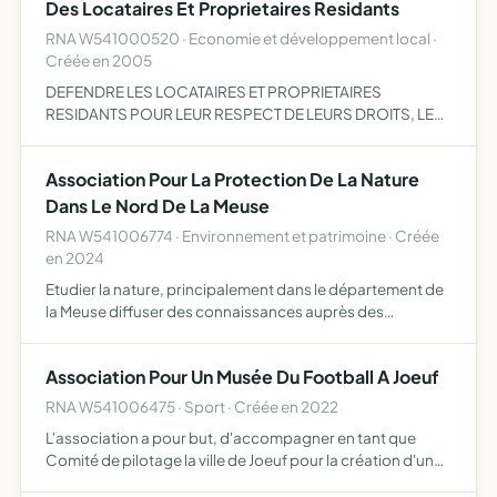
Des Locataires Et Proprietaires Residants
RNA W541000520 · Economie et développement local ·
Créée en 2005
DEFENDRE LES LOCATAIRES ET PROPRIETAIRES
RESIDANTS POUR LEUR RESPECT DE LEURS DROITS, LES
REPRESENTER ET INTERVENIR EN LEURS NOMS AUPRES
DES DIVERS ORGANISMES ET ADMINISTRATIONS,
Association Pour La Protection De La Nature
DEFENDRE LES LOCATAIRES ET PROPRIETAIRES R…
Dans Le Nord De La Meuse
RNA W541006774 · Environnement et patrimoine · Créée
en 2024
Etudier la nature, principalement dans le département de
la Meuse diffuser des connaissances auprès des
adhérents et du grand public sensibiliser l'opinion à
l'écologie, notamment dans le département de la Meuse
Association Pour Un Musée Du Football A Joeuf
protéger …
RNA W541006475 · Sport · Créée en 2022
L'association a pour but, d'accompagner en tant que
Comité de pilotage la ville de Joeuf pour la création d'un
musée du football en collaboration avec Michel Platini. De