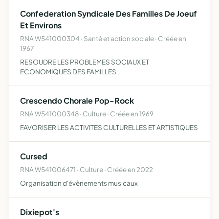
Compagnie de gérer une ou plusiuers salles de spectacl…
Confederation Syndicale Des Familles De Joeuf
Et Environs
RNA W541000304 · Santé et action sociale · Créée en
1967
RESOUDRE LES PROBLEMES SOCIAUX ET
ECONOMIQUES DES FAMILLES
Crescendo Chorale Pop-Rock
RNA W541000348 · Culture · Créée en 1969
FAVORISER LES ACTIVITES CULTURELLES ET ARTISTIQUES
Cursed
RNA W541006471 · Culture · Créée en 2022
Organisation d'évènements musicaux
Dixiepot's