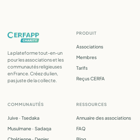
PRODUIT
Associations
La plateforme tout-en-un
Membres
pour les associations et les
communautés religieuses
Tarifs
en France. Créez du lien,
Reçus CERFA
pas juste de la collecte.
COMMUNAUTÉS
RESSOURCES
Juive · Tsedaka
Annuaire des associations
Musulmane · Sadaqa
FAQ
Chrétienne · Denier
Blog