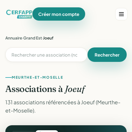
Créer mon compte
Annuaire
›
Grand Est
›
Joeuf
Rechercher
MEURTHE-ET-MOSELLE
Associations à
Joeuf
131 associations référencées à Joeuf (Meurthe-
et-Moselle).