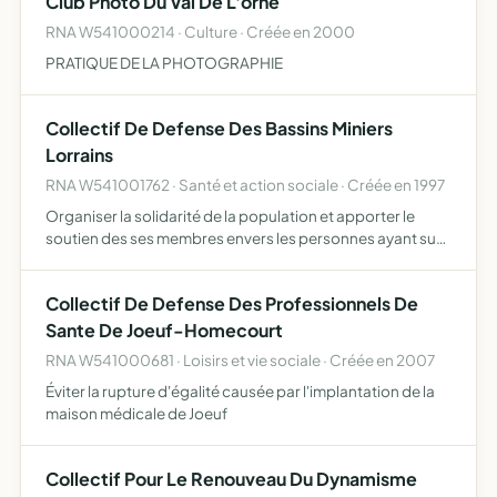
Club Photo Du Val De L'orne
RNA W541000214 · Culture · Créée en 2000
PRATIQUE DE LA PHOTOGRAPHIE
Collectif De Defense Des Bassins Miniers
Lorrains
RNA W541001762 · Santé et action sociale · Créée en 1997
Organiser la solidarité de la population et apporter le
soutien des ses membres envers les personnes ayant subi
des préjudices immobiliers, mobiliers et moraux directs en
raison d'affaissements et risques miniers dans le …
Collectif De Defense Des Professionnels De
Sante De Joeuf-Homecourt
RNA W541000681 · Loisirs et vie sociale · Créée en 2007
Éviter la rupture d'égalité causée par l'implantation de la
maison médicale de Joeuf
Collectif Pour Le Renouveau Du Dynamisme