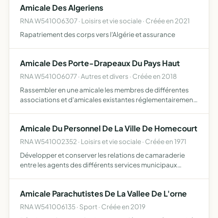
Amicale Des Algeriens
promenades et …
RNA W541006307 · Loisirs et vie sociale · Créée en 2021
Rapatriement des corps vers l'Algérie et assurance
Amicale Des Porte-Drapeaux Du Pays Haut
RNA W541006077 · Autres et divers · Créée en 2018
Rassembler en une amicale les membres de différentes
associations et d'amicales existantes réglementairement
constituées sur le territoire créer un lien supplémentaire
entre les associations et les amicales par l'interméd…
Amicale Du Personnel De La Ville De Homecourt
RNA W541002352 · Loisirs et vie sociale · Créée en 1971
Développer et conserver les relations de camaraderie
entre les agents des différents services municipaux
contribuer à l'organisation de conférences, visites
d'usines, etc venir en aide aux agents momentanément
Amicale Parachutistes De La Vallee De L'orne
dans le bes…
RNA W541006135 · Sport · Créée en 2019