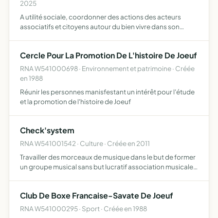
2025
A utilité sociale, coordonner des actions des acteurs
associatifs et citoyens autour du bien vivre dans son
logement, de l'accès à une alimentation digne et durable
pour tous, de transmettre et d'enrichir des savoirs et s…
Cercle Pour La Promotion De L'histoire De Joeuf
RNA W541000698 · Environnement et patrimoine · Créée
en 1988
Réunir les personnes manisfestant un intérêt pour l'étude
et la promotion de l'histoire de Joeuf
Check'system
RNA W541001542 · Culture · Créée en 2011
Travailler des morceaux de musique dans le but de former
un groupe musical sans but lucratif association musicale,
cours, organisation festives
Club De Boxe Francaise-Savate De Joeuf
RNA W541000295 · Sport · Créée en 1988