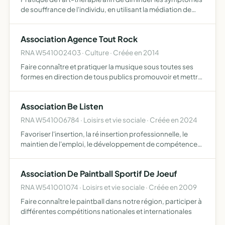
de souffrance de l'individu, en utilisant la médiation de
toutes les techniques artistiques, culturelles et
sensorielles promotion et diffusion de l'art-thérapie e…
Association Agence Tout Rock
RNA W541002403 · Culture · Créée en 2014
Faire connaître et pratiquer la musique sous toutes ses
formes en direction de tous publics promouvoir et mettre
en valeur les activités musicales, artistiques et culturelles
en tout genre mais aussi de promouvoir les art…
Association Be Listen
RNA W541006784 · Loisirs et vie sociale · Créée en 2024
Favoriser l'insertion, la ré insertion professionnelle, le
maintien de l'emploi, le développement de compétences,
le soutien scolaire, la confiance en soi, le maintien de la
dignité développer des offres de formation pour…
Association De Paintball Sportif De Joeuf
RNA W541001074 · Loisirs et vie sociale · Créée en 2009
Faire connaître le paintball dans notre région, participer à
différentes compétitions nationales et internationales