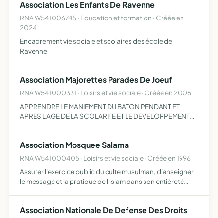
Association Les Enfants De Ravenne
RNA W541006745 · Education et formation · Créée en
2024
Encadrement vie sociale et scolaires des école de
Ravenne
Association Majorettes Parades De Joeuf
RNA W541000331 · Loisirs et vie sociale · Créée en 2006
APPRENDRE LE MANIEMENT DU BATON PENDANT ET
APRES L'AGE DE LA SCOLARITE ET LE DEVELOPPEMENT
DU CORPS ET DE LA GYM
Association Mosquee Salama
RNA W541000405 · Loisirs et vie sociale · Créée en 1996
Assurer l'exercice public du culte musulman, d'enseigner
le message et la pratique de l'islam dans son entièreté
l'association a également pour objet d'organiser des
rencontres et des manifestations pour maintenir des lie…
Association Nationale De Defense Des Droits