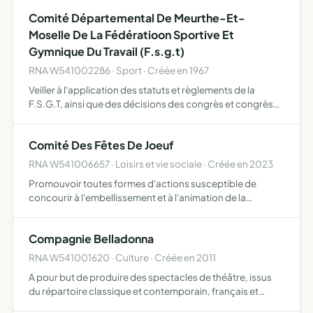
ECHANGES D'ORDRE CULTUREL SOICAL ECONOMIQUE
Comité Départemental De Meurthe-Et-
TOURISTIQUE ET SPORTIF
Moselle De La Fédératioon Sportive Et
Gymnique Du Travail (F.s.g.t)
RNA W541002286 · Sport · Créée en 1967
Veiller à l'application des statuts et règlements de la
F.S.G.T, ainsi que des décisions des congrès et congrès
extraordinaires
Comité Des Fêtes De Joeuf
RNA W541006657 · Loisirs et vie sociale · Créée en 2023
Promouvoir toutes formes d'actions susceptible de
concourir à l'embellissement et à l'animation de la
commune Organiser les manifestation et festivités,
culturelle, sportives ou sociales à Joeuf Apporter un
Compagnie Belladonna
soutien aux as…
RNA W541001620 · Culture · Créée en 2011
A pour but de produire des spectacles de théâtre, issus
du répartoire classique et contemporain, français et
étranger de promouvoir l'intersidiplinarité au sein de la