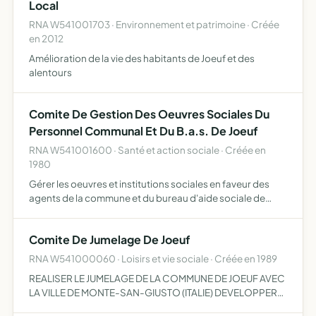
Local
RNA W541001703 · Environnement et patrimoine · Créée
en 2012
Amélioration de la vie des habitants de Joeuf et des
alentours
Comite De Gestion Des Oeuvres Sociales Du
Personnel Communal Et Du B.a.s. De Joeuf
RNA W541001600 · Santé et action sociale · Créée en
1980
Gérer les oeuvres et institutions sociales en faveur des
agents de la commune et du bureau d'aide sociale de
joeuf contribuer par tous les moyens aprpropriés au
développement de ces oeuvres et institutions
Comite De Jumelage De Joeuf
RNA W541000060 · Loisirs et vie sociale · Créée en 1989
REALISER LE JUMELAGE DE LA COMMUNE DE JOEUF AVEC
LA VILLE DE MONTE-SAN-GIUSTO (ITALIE) DEVELOPPER
AVEC CETTE VILLE DES RELATLIONS PRIVILEGIEES ET DES