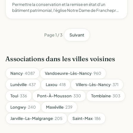
Permettre la conservation et la remise en état d'un
bâtiment patrimonial, l'église Notre Dame de Franchepré
coordonner et mettre en place des actions de nature à
permettre la récolte de fonds dans ce but promouvoir le
ray…
Page 1 / 3
Suivant
Associations dans les villes voisines
Nancy
· 4087
Vandoeuvre-Lès-Nancy
· 960
Lunéville
· 437
Laxou
· 418
Villers-Lès-Nancy
· 371
Toul
· 336
Pont-À-Mousson
· 330
Tomblaine
· 303
Longwy
· 240
Maxéville
· 239
Jarville-La-Malgrange
· 205
Saint-Max
· 186