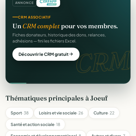
ANNONCE
CRM ASSOCIATIF
Un
CRM complet
pour vos membres.
Fiches donateurs, historique des dons, relances,
adhésions — fini les fichiers Excel.
CRM.
Découvrir le CRM gratuit
Thématiques principales à Joeuf
Sport
· 38
Loisirs et vie sociale
· 26
Culture
· 22
Santé et action sociale
· 18
Economie et développement local
· 8
Autres et divers
· 7