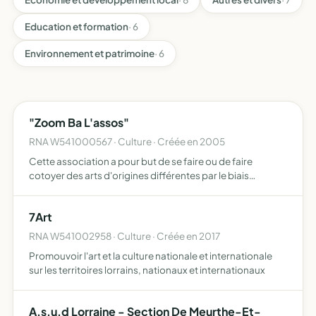
Education et formation
· 6
Environnement et patrimoine
· 6
"Zoom Ba L'assos"
RNA W541000567 · Culture · Créée en 2005
Cette association a pour but de se faire ou de faire
cotoyer des arts d'origines différentes par le biais
d'expositions, de spectacles, festivals.. et à terme
pouvoir organiser des rencontres interculturelles et des
7Art
proje…
RNA W541002958 · Culture · Créée en 2017
Promouvoir l'art et la culture nationale et internationale
sur les territoires lorrains, nationaux et internationaux
A.s.u.d Lorraine - Section De Meurthe-Et-