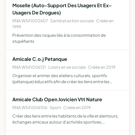
Moselle (Auto-Support Des Usagers Et Ex-
Usagers De Drogues)
RNA W541002607 · Santé et action sociale · Créée en
1999
Prévention des risques liés à la consommation de
stupéfiants
Amicale C.o.j Petanque
RNA W541006121 · Loisirs et vie sociale · Créée en 2019
Organiser et animer des ateliers culturels, sportifs
(pétanque) éducatifs afin de créer les liens entre les
habitants de la ville et faciliter les échanges amicaux
participer éventuellement à toutes manifestations
Amicale Club Open Jovicien Vtt Nature
locales…
RNA W541006106 · Sport · Créée en 2019
Créer des liens entre les habitants de la ville et alentours,
échanges amicaux autour d'activités sportives,
d'organiser, animer et promouvoir tous types
d'évènements concernant le VTT et la nature sportifs