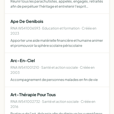
Réunir tous les parachutistes, appelés, engagés, retraités
afin de perpétuer l'héritage et entretenir l'esprit
parachutiste préserver, faire vivre et transmettre le
patrimoine historique et moral hérité des parachutistes …
Ape De Genibois
RNA W541006593 · Education et formation · Créée en
2023
Apporter une aide matérielle financière et humaine animer
et promouvoir la sphère scolaire périscolaire
Arc-En-Ciel
RNA W541001210 · Santé et action sociale · Créée en
2003
Accompagnement de personnes malades en fin de vie
Art-Thérapie Pour Tous
RNA W541002732 · Santé et action sociale · Créée en
2016
Pratique de l'art-thérapie afin de diminuer les symptômes