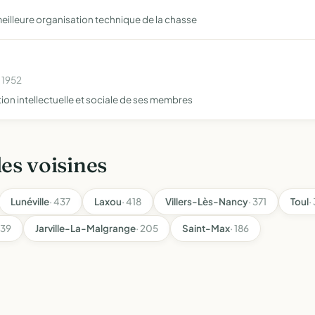
eilleure organisation technique de la chasse
 1952
ion intellectuelle et sociale de ses membres
les voisines
Lunéville
· 437
Laxou
· 418
Villers-Lès-Nancy
· 371
Toul
·
239
Jarville-La-Malgrange
· 205
Saint-Max
· 186