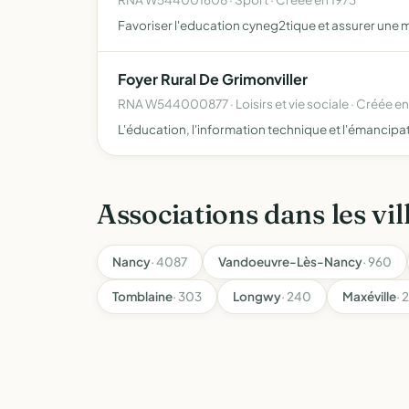
Favoriser l'education cyneg2tique et assurer une m
Foyer Rural De Grimonviller
RNA W544000877 · Loisirs et vie sociale · Créée en
L'éducation, l'information technique et l'émancipat
Associations dans les vil
Nancy
· 4087
Vandoeuvre-Lès-Nancy
· 960
Tomblaine
· 303
Longwy
· 240
Maxéville
· 