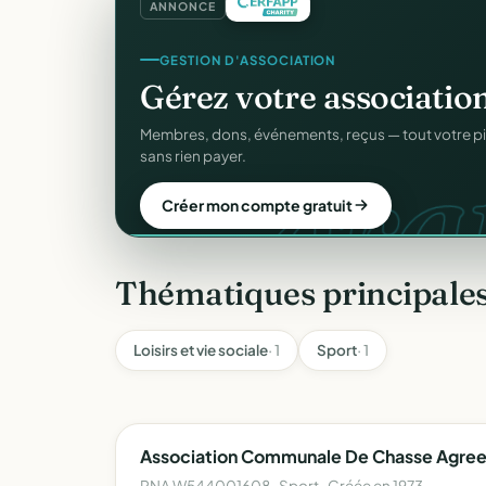
ANNONCE
GESTION D'ASSOCIATION
Gérez votre associatio
grat
Membres, dons, événements, reçus — tout votre p
sans rien payer.
Créer mon compte gratuit
Thématiques principales
Loisirs et vie sociale
· 1
Sport
· 1
Association Communale De Chasse Agreee
RNA W544001608 · Sport · Créée en 1973