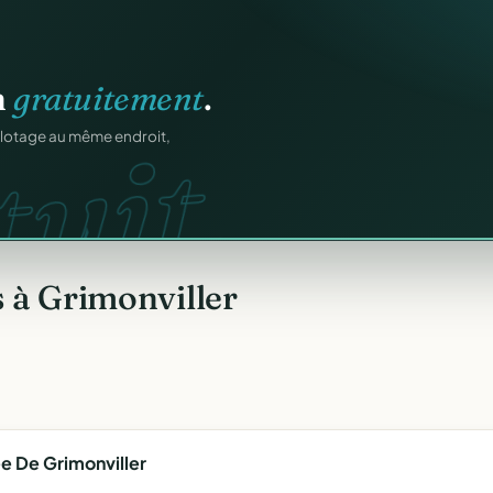
n
gratuitement
.
uit.
ilotage au même endroit,
 à Grimonviller
 De Grimonviller