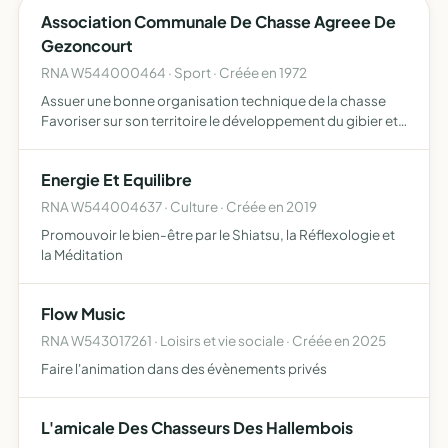
Association Communale De Chasse Agreee De
Gezoncourt
RNA W544000464 · Sport · Créée en 1972
Assuer une bonne organisation technique de la chasse
Favoriser sur son territoire le développement du gibier et
faune sauvage dans le respect d'un véritable équilibre
agro-sylvo-cynégétique, l'education cynégétique de
Energie Et Equilibre
ses…
RNA W544004637 · Culture · Créée en 2019
Promouvoir le bien-être par le Shiatsu, la Réflexologie et
la Méditation
Flow Music
RNA W543017261 · Loisirs et vie sociale · Créée en 2025
Faire l'animation dans des évènements privés
L'amicale Des Chasseurs Des Hallembois