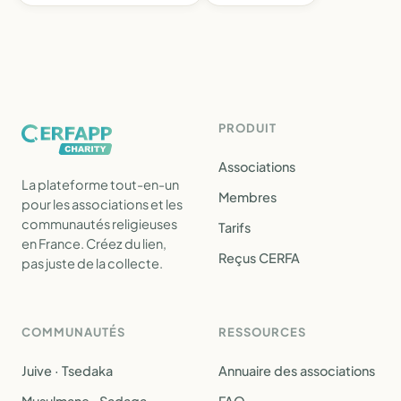
PRODUIT
Associations
La plateforme tout-en-un
Membres
pour les associations et les
communautés religieuses
Tarifs
en France. Créez du lien,
Reçus CERFA
pas juste de la collecte.
COMMUNAUTÉS
RESSOURCES
Juive · Tsedaka
Annuaire des associations