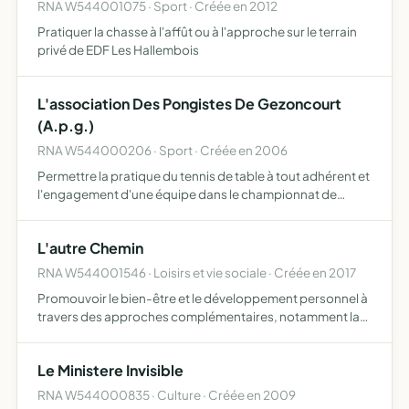
RNA W544001075 · Sport · Créée en 2012
Pratiquer la chasse à l'affût ou à l'approche sur le terrain
privé de EDF Les Hallembois
L'association Des Pongistes De Gezoncourt
(A.p.g.)
RNA W544000206 · Sport · Créée en 2006
Permettre la pratique du tennis de table à tout adhérent et
l'engagement d'une équipe dans le championnat de
tennis de table. Elle pourra occasionnellement organiser
des manifestations ouvertes (tournois divers, balades..…
L'autre Chemin
RNA W544001546 · Loisirs et vie sociale · Créée en 2017
Promouvoir le bien-être et le développement personnel à
travers des approches complémentaires, notamment la
médiation équine, la pratique du qi gong et la
psychomotricité favoriser l'inclusion et
Le Ministere Invisible
l'accompagnement des pers…
RNA W544000835 · Culture · Créée en 2009