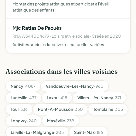
Monter des projets artistiques et participer à l'éveil
artistique des enfants
Mjc Ratias De Paoués
RNA W544004679 · Loisirs et vie sociale · Créée en 2020
Activités socio-éducatives et culturelles variées
Associations dans les villes voisines
Nancy
· 4087
Vandoeuvre-Lès-Nancy
· 960
Lunéville
· 437
Laxou
· 418
Villers-Lès-Nancy
· 371
Toul
· 336
Pont-À-Mousson
· 330
Tomblaine
· 303
Longwy
· 240
Maxéville
· 239
Jarville-La-Malgrange
· 205
Saint-Max
· 186