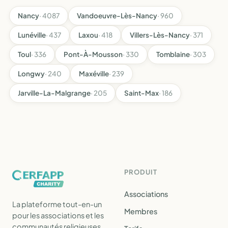
Nancy
· 4087
Vandoeuvre-Lès-Nancy
· 960
Lunéville
· 437
Laxou
· 418
Villers-Lès-Nancy
· 371
Toul
· 336
Pont-À-Mousson
· 330
Tomblaine
· 303
Longwy
· 240
Maxéville
· 239
Jarville-La-Malgrange
· 205
Saint-Max
· 186
PRODUIT
Associations
La plateforme tout-en-un
Membres
pour les associations et les
communautés religieuses