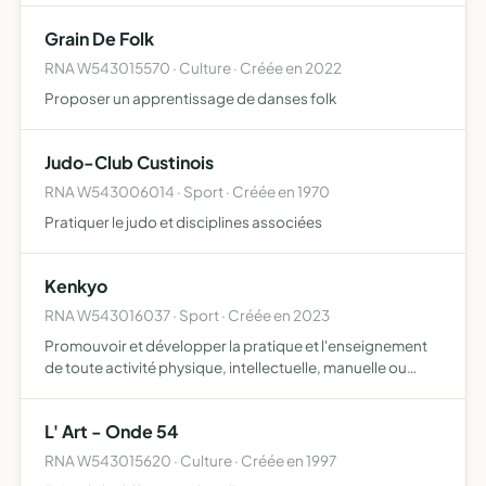
responsabilités et la vie civique et démocratique se
Grain De Folk
familiariser aux méth…
RNA W543015570 · Culture · Créée en 2022
Proposer un apprentissage de danses folk
Judo-Club Custinois
RNA W543006014 · Sport · Créée en 1970
Pratiquer le judo et disciplines associées
Kenkyo
RNA W543016037 · Sport · Créée en 2023
Promouvoir et développer la pratique et l'enseignement
de toute activité physique, intellectuelle, manuelle ou
sociale
L' Art - Onde 54
RNA W543015620 · Culture · Créée en 1997