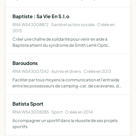
courses inter-entreprise s'entraîner et développer un
esprit sain dans un corps sain favoriser la rencontre e…
Baptiste : Sa Vie En S.l.o
RNA W543008872 · Santé et action sociale · Créée en
2015
Créer une chaîne de solidarité pour venir en aide à
Baptiste atteint du syndrome de Smith Lemli Opitz
acquérir du matériel et financer des thérapies pour
adapter son environnement à ses besoins et stimuler
Baroudons
sondéveloppemen…
RNA W543007242 · Autres et divers · Créée en 2013
Faciliter par tous moyens la communication et l'entraide
entre les possesseurs de camping-car, de caravanes, de
mobile home et de tentes utiliser entre autre comme
vecteur de communication un site internet et un forum
Batista Sport
RNA W543008285 · Sport · Créée en 2014
Accompagner un sportif dans la réussite de ses projets
sportifs