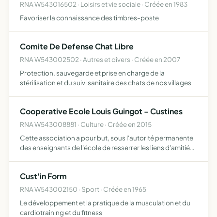
RNA W543016502 · Loisirs et vie sociale · Créée en 1983
Favoriser la connaissance des timbres-poste
Comite De Defense Chat Libre
RNA W543002502 · Autres et divers · Créée en 2007
Protection, sauvegarde et prise en charge de la
stérilisation et du suivi sanitaire des chats de nos villages
Cooperative Ecole Louis Guingot - Custines
RNA W543008881 · Culture · Créée en 2015
Cette association a pour but, sous l'autorité permanente
des enseignants de l'école de resserrer les liens d'amitié
entre l'école Louis Guingot, les parents d'élèves, les
anciens élèves, les habitants et les commerçants d…
Cust'in Form
RNA W543002150 · Sport · Créée en 1965
Le développement et la pratique de la musculation et du
cardiotraining et du fitness