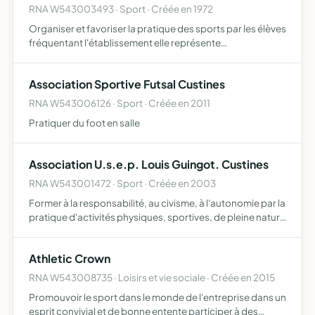
RNA W543003493 · Sport · Créée en 1972
Organiser et favoriser la pratique des sports par les élèves
fréquentant l'établissement elle représente
l'établissement dans les épreuves sportives scolaires
Association Sportive Futsal Custines
RNA W543006126 · Sport · Créée en 2011
Pratiquer du foot en salle
Association U.s.e.p. Louis Guingot. Custines
RNA W543001472 · Sport · Créée en 2003
Former à la responsabilité, au civisme, à l'autonomie par la
pratique d'activités physiques, sportives, de pleine nature
et d'activités socio-culturelles dans le cadre d'un
fonctionnement démocratique.
Athletic Crown
RNA W543008735 · Loisirs et vie sociale · Créée en 2015
Promouvoir le sport dans le monde de l'entreprise dans un
esprit convivial et de bonne entente participer à des