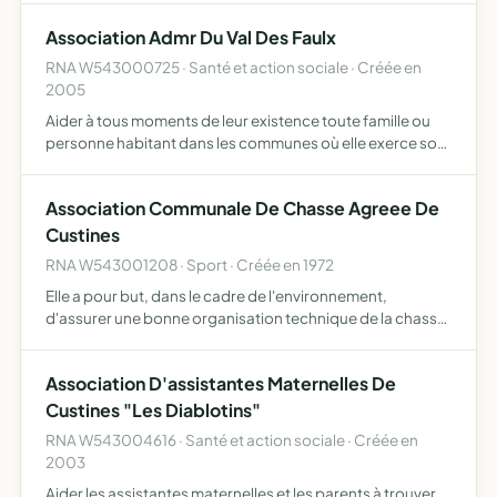
Association Admr Du Val Des Faulx
RNA W543000725 · Santé et action sociale · Créée en
2005
Aider à tous moments de leur existence toute famille ou
personne habitant dans les communes où elle exerce son
action. Pour ce faire, elles assure la responsabilité
matérielle et morale de la marche d'une ou plusieurs bra…
Association Communale De Chasse Agreee De
Custines
RNA W543001208 · Sport · Créée en 1972
Elle a pour but, dans le cadre de l'environnement,
d'assurer une bonne organisation technique de la chasse,
de favoriser sur son territoire le développement du gibier
et de la faune sauvage dans le respect d'un véritable …
Association D'assistantes Maternelles De
Custines "Les Diablotins"
RNA W543004616 · Santé et action sociale · Créée en
2003
Aider les assistantes maternelles et les parents à trouver