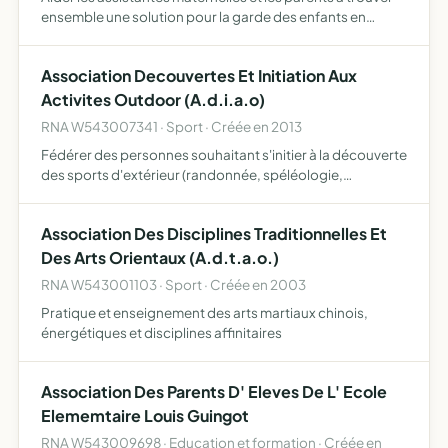
ensemble une solution pour la garde des enfants en
fournissant un fichier des disponibilités permettre aux
assistantes maternelles de se retrouver régulièrement p…
Association Decouvertes Et Initiation Aux
Activites Outdoor (A.d.i.a.o)
RNA W543007341 · Sport · Créée en 2013
Fédérer des personnes souhaitant s'initier à la découverte
des sports d'extérieur (randonnée, spéléologie,
canyoning, VTT...), en pratique libre ou par le biais
d'organismes agréés
Association Des Disciplines Traditionnelles Et
Des Arts Orientaux (A.d.t.a.o.)
RNA W543001103 · Sport · Créée en 2003
Pratique et enseignement des arts martiaux chinois,
énergétiques et disciplines affinitaires
Association Des Parents D' Eleves De L' Ecole
Elememtaire Louis Guingot
RNA W543009698 · Education et formation · Créée en