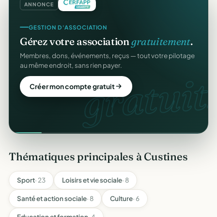
ANNONCE
GESTION D'ASSOCIATION
Gérez votre association
gratuitement
.
Membres, dons, événements, reçus — tout votre pilotage
au même endroit, sans rien payer.
gratuit.
Créer mon compte gratuit
Thématiques principales à Custines
Sport
· 23
Loisirs et vie sociale
· 8
Santé et action sociale
· 8
Culture
· 6
Education et formation
· 4