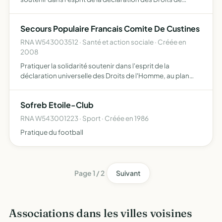
l'Homme , au plan matériel, sanitaire, médical, moral et
juridique les personnes et leurs familles victimes…
Secours Populaire Francais Comite De Custines
RNA W543003512 · Santé et action sociale · Créée en
2008
Pratiquer la solidarité soutenir dans l'esprit de la
déclaration universelle des Droits de l'Homme, au plan
matériel, sanitaire, médical, moral et juridique les
personnes et leurs familles victimes de l'arbitraire, de l'i…
Sofreb Etoile-Club
RNA W543001223 · Sport · Créée en 1986
Pratique du football
Page 1 / 2
Suivant
Associations dans les villes voisines