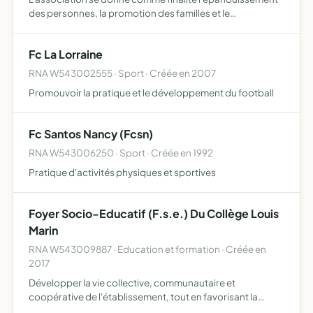
des personnes, la promotion des familles et le
développement de leur milieu de vie. Elle agit dans un
esprit permanent d'ouverture d'accueil à tous,
Fc La Lorraine
notamment en inté…
RNA W543002555 · Sport · Créée en 2007
Promouvoir la pratique et le développement du football
Fc Santos Nancy (Fcsn)
RNA W543006250 · Sport · Créée en 1992
Pratique d'activités physiques et sportives
Foyer Socio-Educatif (F.s.e.) Du Collège Louis
Marin
RNA W543009887 · Education et formation · Créée en
2017
Développer la vie collective, communautaire et
coopérative de l'établissement, tout en favorisant la
personnalité de chacun promouvoir le sens des