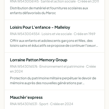
RNA W543006145 · Santé et action sociale · Créée en 2011
Distribution de matériel et fournitures scolaires aux
enfants défavorisés du Maroc
Loisirs Pour L'enfance - Malleloy
RNA W543004554 · Loisirs et vie sociale · Créée en 1969
Offrir aux enfants et adolescents garçons et filles, des
loisirs sains et éducatifs se propose de continuer l'oeuvre
de l'école publique en complétant l'éducation morale,
démocratique, sociale et civique de ses membres. L…
Lorraine Patton Memory Group
RNA W543016576 · Environnement et patrimoine · Créée
en 2024
Protection du patrimoine militaire perpétuer le devoir de
mémoire auprès des nouvelles générations par
l'intermédiaire d'expositions publiques de divers
matériels rappelant la vie du soldat sur le terrain, la
Mauchèr'express
participatio…
RNA W543016531 · Sport · Créée en 2024