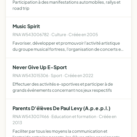
Participation à des manifestations automobiles, rallys et
road trip
Music Spirit
RNA W543006782 · Culture · Créée en 2005
Favoriser, développer et promouvoir l'activité artistique
du groupe musical fortress, l'organisation de concerts et
d'animations musicales ainsi que toute activité se
rapportant ou non au présent objet. elle peut égalemen…
Never Give Up E-Sport
RNA W543015306 · Sport · Créée en 2022
Effectuer des activités e-sportives et participer à de
grands événements concernant nos jeux respectifs
Parents D'élèves De Paul Levy (A.p.e.p.l.)
RNA W543007466 · Education et formation · Créée en
2013
Faciliter par tous les moyens la communication et