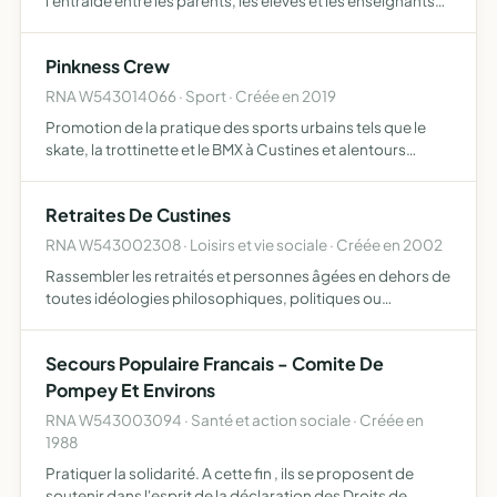
l'entraide entre les parents, les élèves et les enseignants
de l'école Paul Levy de Saint Max
Pinkness Crew
RNA W543014066 · Sport · Créée en 2019
Promotion de la pratique des sports urbains tels que le
skate, la trottinette et le BMX à Custines et alentours
discussion avec les autorités publiques du
développement et de l'entretien des infrastructures
Retraites De Custines
nécessaires au…
RNA W543002308 · Loisirs et vie sociale · Créée en 2002
Rassembler les retraités et personnes âgées en dehors de
toutes idéologies philosophiques, politiques ou
religieuses et créer entre eux des liens d'amitié et
d'entraide oeuvrer à la défense de leurs intérêts et de leurs
Secours Populaire Francais - Comite De
d…
Pompey Et Environs
RNA W543003094 · Santé et action sociale · Créée en
1988
Pratiquer la solidarité. A cette fin , ils se proposent de
soutenir dans l'esprit de la déclaration des Droits de