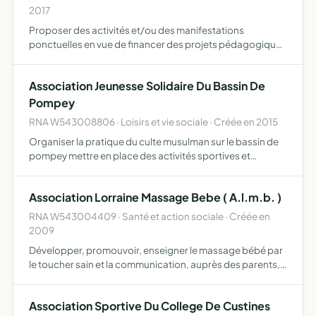
2017
Proposer des activités et/ou des manifestations
ponctuelles en vue de financer des projets pédagogiques
aux bénéfices des élèves de l'école élémentaire Louis
Guingot
Association Jeunesse Solidaire Du Bassin De
Pompey
RNA W543008806 · Loisirs et vie sociale · Créée en 2015
Organiser la pratique du culte musulman sur le bassin de
pompey mettre en place des activités sportives et
éducatives afin de favoriser la mixité sociale au sein des
communes du bassin de pompey favoriser la solidarité
Association Lorraine Massage Bebe ( A.l.m.b. )
et…
RNA W543004409 · Santé et action sociale · Créée en
2009
Développer, promouvoir, enseigner le massage bébé par
le toucher sain et la communication, auprès des parents,
des Structures dédiées Petite Enfance auprès des
associations, Salons Bien Etre par le biais de Réunions,
Association Sportive Du College De Custines
Conf…