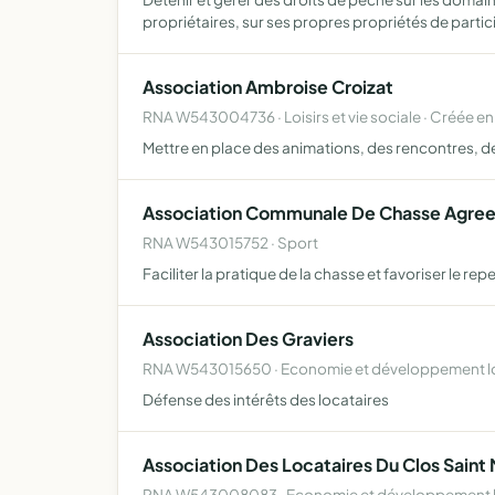
propriétaires, sur ses propres propriétés de parti
Association Ambroise Croizat
RNA W543004736 · Loisirs et vie sociale · Créée en
Mettre en place des animations, des rencontres, des
Association Communale De Chasse Agree
RNA W543015752 · Sport
Faciliter la pratique de la chasse et favoriser le 
Association Des Graviers
RNA W543015650 · Economie et développement l
Défense des intérêts des locataires
Association Des Locataires Du Clos Saint 
RNA W543008083 · Economie et développement lo