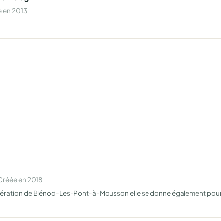
e en 2013
Créée en 2018
glomération de Blénod-Les-Pont-à-Mousson elle se donne également pour obje