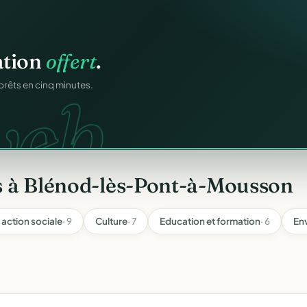
os membres.
ation
offert
.
RM.
dhésions — fini les
web.
prêts en cinq minutes.
s à Blénod-lès-Pont-à-Mousson
 action sociale
· 9
Culture
· 7
Education et formation
· 6
En