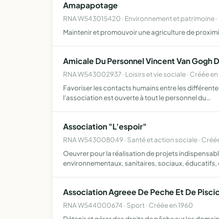
Amapapotage
RNA W543015420 · Environnement et patrimoine ·
Maintenir et promouvoir une agriculture de proxi
Amicale Du Personnel Vincent Van Gog
RNA W543002937 · Loisirs et vie sociale · Créée en 
Favoriser les contacts humains entre les différent
l'association est ouverte à tout le personnel du…
Association "L'espoir"
RNA W543008049 · Santé et action sociale · Créé
Oeuvrer pour la réalisation de projets indispensab
environnementaux, sanitaires, sociaux, éducatifs, 
Association Agreee De Peche Et De Piscic
RNA W544000674 · Sport · Créée en 1960
Détenir et gérer des droits de pêche sur les domaines