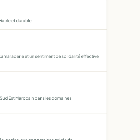
iable et durable
camaraderie et un sentiment de solidarité effective
le Sud Est Marocain dans les domaines
tés locales, sur les domaines privés de