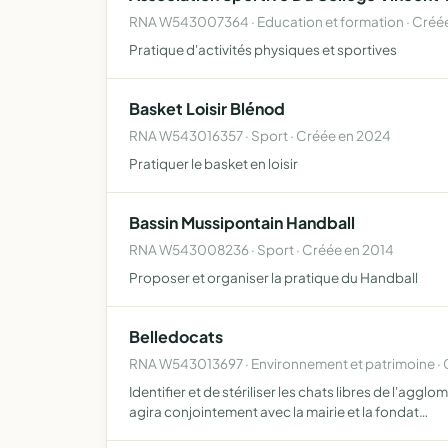
RNA W543007364 · Education et formation · Créé
Pratique d'activités physiques et sportives
Basket Loisir Blénod
RNA W543016357 · Sport · Créée en 2024
Pratiquer le basket en loisir
Bassin Mussipontain Handball
RNA W543008236 · Sport · Créée en 2014
Proposer et organiser la pratique du Handball
Belledocats
RNA W543013697 · Environnement et patrimoine · 
Identifier et de stériliser les chats libres de l'ag
agira conjointement avec la mairie et la fondat…