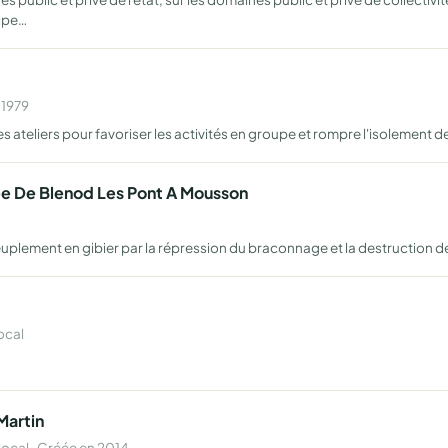
cipe…
 1979
 ateliers pour favoriser les activités en groupe et rompre l'isolement d
e De Blenod Les Pont A Mousson
repeuplement en gibier par la répression du braconnage et la destruction 
ocal
Martin
cal · Créée en 2014