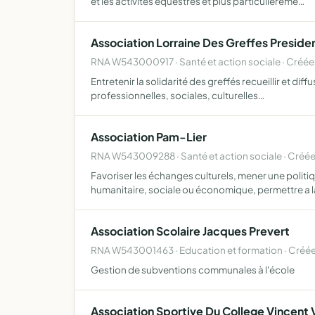
et les activités équestres et plus particulièreme…
Association Lorraine Des Greffes Presid
RNA W543000917 · Santé et action sociale · Créée 
Entretenir la solidarité des greffés recueillir et dif
professionnelles, sociales, culturelles…
Association Pam-Lier
RNA W543009288 · Santé et action sociale · Créée
Favoriser les échanges culturels, mener une politi
humanitaire, sociale ou économique, permettre a 
Association Scolaire Jacques Prevert
RNA W543001463 · Education et formation · Créée
Gestion de subventions communales à l'école
Association Sportive Du College Vincent