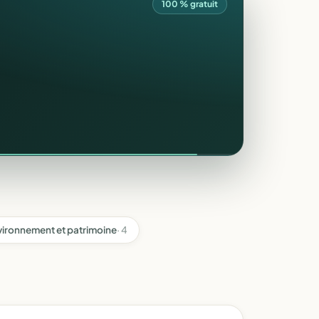
100 % gratuit
vironnement et patrimoine
· 4