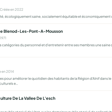
 Créée en 2022
mité, écologiquement saine, socialement équitable et économiquement v
h De Blenod-Les-Pont-A-Mousson
1971
es catégories du personnel et d'entretenir entre ses membres une saine 
e en 2014
les pour améliorer le quotidien des habitants de la Région d'Alnif dans 
culturels e…
ulture De La Vallee De L'esch
 public et privé de l état, sur les domaines public et privé de collectivi