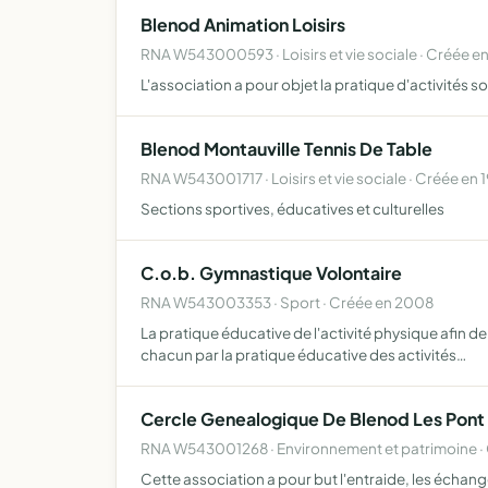
Blenod Animation Loisirs
RNA W543000593 · Loisirs et vie sociale · Créée e
L'association a pour objet la pratique d'activités s
Blenod Montauville Tennis De Table
RNA W543001717 · Loisirs et vie sociale · Créée en 
Sections sportives, éducatives et culturelles
C.o.b. Gymnastique Volontaire
RNA W543003353 · Sport · Créée en 2008
La pratique éducative de l'activité physique afin d
chacun par la pratique éducative des activités…
Cercle Genealogique De Blenod Les Pont
RNA W543001268 · Environnement et patrimoine · 
Cette association a pour but l'entraide, les écha