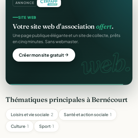
ANNONCE
SITE WEB
Votre site web d'association
offert
.
Une page publique élégante et un site de collecte, prêts
en cinq minutes. Sans webmaster.
web.
Créer mon site gratuit
Thématiques principales à Bernécourt
Loisirs et vie sociale
· 2
Santé et action sociale
· 1
Culture
· 1
Sport
· 1