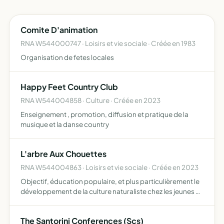
Comite D'animation
RNA W544000747 · Loisirs et vie sociale · Créée en 1983
Organisation de fetes locales
Happy Feet Country Club
RNA W544004858 · Culture · Créée en 2023
Enseignement , promotion, diffusion et pratique de la
musique et la danse country
L'arbre Aux Chouettes
RNA W544004863 · Loisirs et vie sociale · Créée en 2023
Objectif, éducation populaire, et plus particulièrement le
développement de la culture naturaliste chez les jeunes et
pour ceux qui le désirent
The Santorini Conferences (Scs)