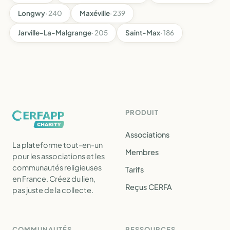
Longwy
· 240
Maxéville
· 239
Jarville-La-Malgrange
· 205
Saint-Max
· 186
PRODUIT
Associations
La plateforme tout-en-un
Membres
pour les associations et les
communautés religieuses
Tarifs
en France. Créez du lien,
Reçus CERFA
pas juste de la collecte.
COMMUNAUTÉS
RESSOURCES