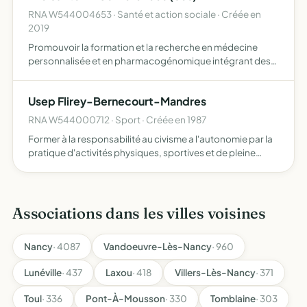
RNA W544004653 · Santé et action sociale · Créée en
2019
Promouvoir la formation et la recherche en médecine
personnalisée et en pharmacogénomique intégrant des
biomarqueurs potentiels, des phénotypes cliniques et
environnementaux (et notamment dans les domaines de
Usep Flirey-Bernecourt-Mandres
la consommat…
RNA W544000712 · Sport · Créée en 1987
Former à la responsabilité au civisme a l'autonomie par la
pratique d'activités physiques, sportives et de pleine
nature, socio-culturelles
Associations dans les villes voisines
Nancy
· 4087
Vandoeuvre-Lès-Nancy
· 960
Lunéville
· 437
Laxou
· 418
Villers-Lès-Nancy
· 371
Toul
· 336
Pont-À-Mousson
· 330
Tomblaine
· 303