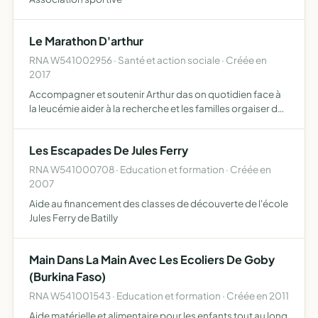
Le Marathon D'arthur
RNA W541002956 · Santé et action sociale · Créée en
2017
Accompagner et soutenir Arthur das on quotidien face à
la leucémie aider à la recherche et les familles orgaiser des
actions diverses aider d'autres associations, d'autres
causes, d'autres actions
Les Escapades De Jules Ferry
RNA W541000708 · Education et formation · Créée en
2007
Aide au financement des classes de découverte de l'école
Jules Ferry de Batilly
Main Dans La Main Avec Les Ecoliers De Goby
(Burkina Faso)
RNA W541001543 · Education et formation · Créée en 2011
Aide matérielle et alimentaire pour les enfants tout au long