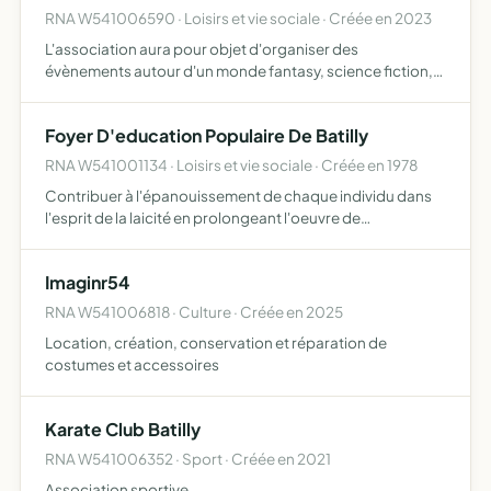
RNA W541006590 · Loisirs et vie sociale · Créée en 2023
L'association aura pour objet d'organiser des
évènements autour d'un monde fantasy, science fiction,
fantastique, du manga, jeux vidéos, le monde geek une
association dont les membres sont tous des passionnés
Foyer D'education Populaire De Batilly
de la pop cu…
RNA W541001134 · Loisirs et vie sociale · Créée en 1978
Contribuer à l'épanouissement de chaque individu dans
l'esprit de la laicité en prolongeant l'oeuvre de
l'enseignement public animation socio-culturelle de
batilly en liaison avec l'union pour l'animation socio-
Imaginr54
culturelle…
RNA W541006818 · Culture · Créée en 2025
Location, création, conservation et réparation de
costumes et accessoires
Karate Club Batilly
RNA W541006352 · Sport · Créée en 2021
Association sportive