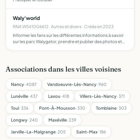
Waly'world
RNA W541006612 · Autres et divers · Créée en 2023
Informer les fans sur les différentes informations à savoir
sur les parc Walygator, prendre et publier des photos et
vidéos , organiser des évènement à but non lucratif ( cette
association n'est en aucun cas affilée aux p…
Associations dans les villes voisines
Nancy
· 4087
Vandoeuvre-Lès-Nancy
· 960
Lunéville
· 437
Laxou
· 418
Villers-Lès-Nancy
· 371
Toul
· 336
Pont-À-Mousson
· 330
Tomblaine
· 303
Longwy
· 240
Maxéville
· 239
Jarville-La-Malgrange
· 205
Saint-Max
· 186