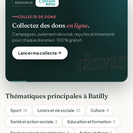
ANNONCE
COLLECTE DE DONS
Collectez des dons
en ligne
.
Campagnes, paiement sécurisé, reçu fiscal instantané
pour chaque donateur. 100 % gratuit.
dons.
Lancer ma collecte
Thématiques principales à Batilly
Sport
· 14
Loisirs et vie sociale
· 10
Culture
· 4
Santé et action sociale
· 3
Education et formation
· 3
Environnement et patrimoine
· 2
Autres et divers
· 1