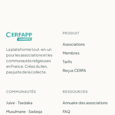
PRODUIT
Associations
La plateforme tout-en-un
Membres
pour les associations et les
communautés religieuses
Tarifs
en France. Créez du lien,
Reçus CERFA
pas juste de la collecte.
COMMUNAUTÉS
RESSOURCES
Juive · Tsedaka
Annuaire des associations
Musulmane · Sadaqa
FAQ