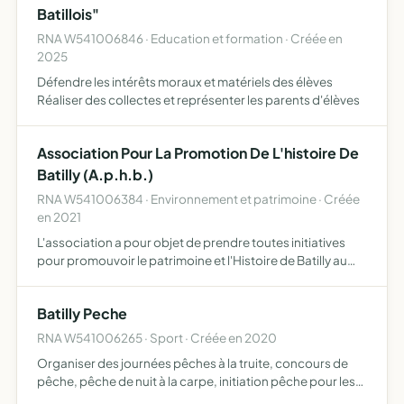
Batillois"
RNA W541006846 · Education et formation · Créée en
2025
Défendre les intérêts moraux et matériels des élèves
Réaliser des collectes et représenter les parents d'élèves
Association Pour La Promotion De L'histoire De
Batilly (A.p.h.b.)
RNA W541006384 · Environnement et patrimoine · Créée
en 2021
L'association a pour objet de prendre toutes initiatives
pour promouvoir le patrimoine et l'Histoire de Batilly au
travers d'expositions et publications diverses, afin de
porter à la connaissance de tous, le résultat de s…
Batilly Peche
RNA W541006265 · Sport · Créée en 2020
Organiser des journées pêches à la truite, concours de
pêche, pêche de nuit à la carpe, initiation pêche pour les
enfants et autres activités liées au développement et à la