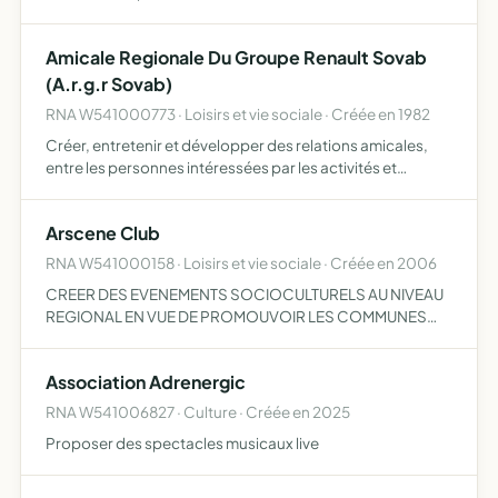
l'entraide entre tous
Amicale Regionale Du Groupe Renault Sovab
(A.r.g.r Sovab)
RNA W541000773 · Loisirs et vie sociale · Créée en 1982
Créer, entretenir et développer des relations amicales,
entre les personnes intéressées par les activités et
l'histoire de la R.N.UR procurer à ses membres un llieu de
réunion, des distractions et des possibilités de cult…
Arscene Club
RNA W541000158 · Loisirs et vie sociale · Créée en 2006
CREER DES EVENEMENTS SOCIOCULTURELS AU NIVEAU
REGIONAL EN VUE DE PROMOUVOIR LES COMMUNES
AINSI QUE D'AUTRES ASSOCIATIONS OU ENTREPRISES
DESIRANT S'IMPLIQUER DANS LEUR DEVELOPPEMENT
Association Adrenergic
SOCIAL. L'ASSOCIATION VISE AUSSI A ASSUE…
RNA W541006827 · Culture · Créée en 2025
Proposer des spectacles musicaux live