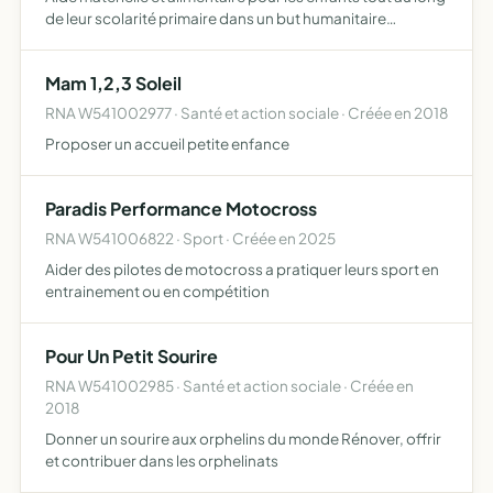
de leur scolarité primaire dans un but humanitaire
parrainage de collégiens issus de l'école primaire de goby
Mam 1,2,3 Soleil
RNA W541002977 · Santé et action sociale · Créée en 2018
Proposer un accueil petite enfance
Paradis Performance Motocross
RNA W541006822 · Sport · Créée en 2025
Aider des pilotes de motocross a pratiquer leurs sport en
entrainement ou en compétition
Pour Un Petit Sourire
RNA W541002985 · Santé et action sociale · Créée en
2018
Donner un sourire aux orphelins du monde Rénover, offrir
et contribuer dans les orphelinats