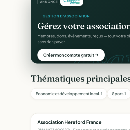
ANNONCE
CRM ASSOCIATIF
GESTION D'ASSOCIATION
Un
CRM complet
pour v
Gérez votre associatio
gra
C
Fiches donateurs, historique des dons, relances, a
Membres, dons, événements, reçus — tout votre p
fichiers Excel.
sans rien payer.
Découvrir le CRM gratuit
Créer mon compte gratuit
Thématiques principale
Economie et développement local
· 1
Sport
· 1
Association Hereford France
RNA W334001876 · Economie et développement loc