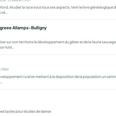
ord, étudier la race sous tous ses aspects, tenir le livre généalogique
s vé…
greee Allamps-Bulligny
ser sur son territoire le développement du gibier et de la faune sauvage
ux nuisi…
n 1984
u développement rural en mettant à la disposition de la population un c
l…
spectacles pour écoles de danse