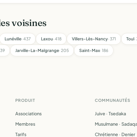
les voisines
Lunéville
· 437
Laxou
· 418
Villers-Lès-Nancy
· 371
Toul
·
239
Jarville-La-Malgrange
· 205
Saint-Max
· 186
PRODUIT
COMMUNAUTÉS
Associations
Juive · Tsedaka
Membres
Musulmane · Sadaq
Tarifs
Chrétienne · Denier