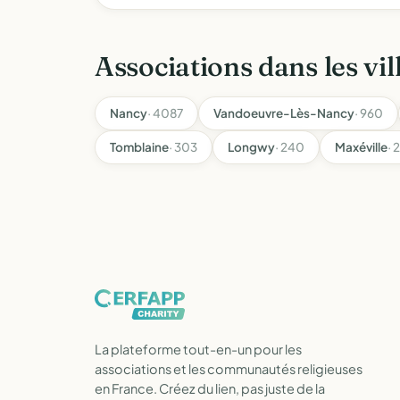
Associations dans les vil
Nancy
· 4087
Vandoeuvre-Lès-Nancy
· 960
Tomblaine
· 303
Longwy
· 240
Maxéville
· 
La plateforme tout-en-un pour les
associations et les communautés religieuses
en France. Créez du lien, pas juste de la