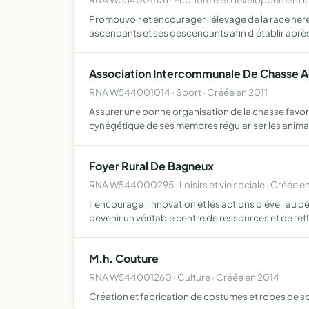
Promouvoir et encourager l'élevage de la race heref
ascendants et ses descendants afin d'établir aprè
Association Intercommunale De Chasse A
RNA W544001014 · Sport · Créée en 2011
Assurer une bonne organisation de la chasse favori
cynégétique de ses membres régulariser les anima
Foyer Rural De Bagneux
RNA W544000295 · Loisirs et vie sociale · Créée e
Il encourage l'innovation et les actions d'éveil a
devenir un véritable centre de ressources et de ref
M.h. Couture
RNA W544001260 · Culture · Créée en 2014
Création et fabrication de costumes et robes de 