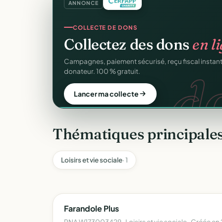
ANNONCE
COLLECTE DE DONS
Collectez des dons
en l
d
Campagnes, paiement sécurisé, reçu fiscal insta
donateur. 100 % gratuit.
Lancer ma collecte
Thématiques principales
Loisirs et vie sociale
· 1
Farandole Plus
RNA W173003429 · Loisirs et vie sociale · Créée en 