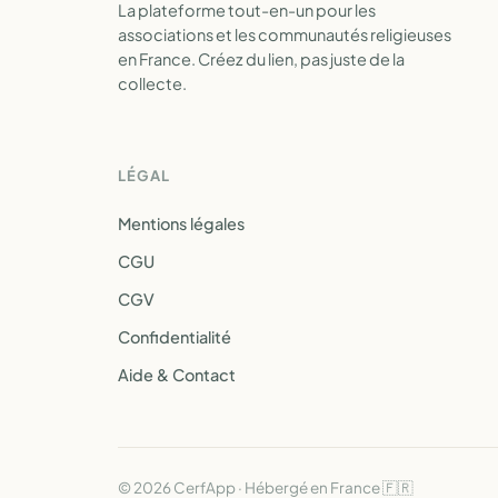
La plateforme tout-en-un pour les
associations et les communautés religieuses
en France. Créez du lien, pas juste de la
collecte.
LÉGAL
Mentions légales
CGU
CGV
Confidentialité
Aide & Contact
© 2026 CerfApp · Hébergé en France 🇫🇷