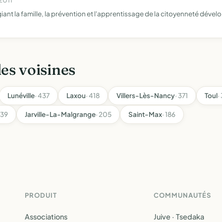
ant la famille, la prévention et l'apprentissage de la citoyenneté dévelop
les voisines
Lunéville
· 437
Laxou
· 418
Villers-Lès-Nancy
· 371
Toul
·
239
Jarville-La-Malgrange
· 205
Saint-Max
· 186
PRODUIT
COMMUNAUTÉS
Associations
Juive · Tsedaka