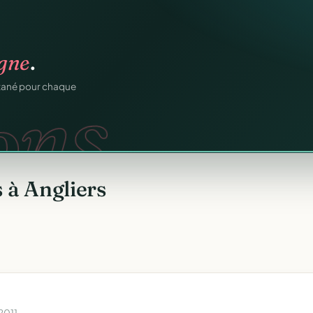
igne
.
ons.
ntané pour chaque
 à Angliers
2011