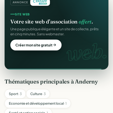
ANNONCE
SITE WEB
REÇUS FISCAUX
Votre site web d'association
offert
.
Vos reçus
CERFA
automatiques.
Une page publique élégante et un site de collecte, prêts
Générés et envoyés à vos donateurs en un clic,
en cinq minutes. Sans webmaster.
conformes au modèle officiel n°11580.
web.
CERFA
Créer mon site gratuit
Automatiser mes reçus
Thématiques principales à Anderny
Sport
· 3
Culture
· 3
Economie et développement local
· 1
Santé et action sociale
· 1