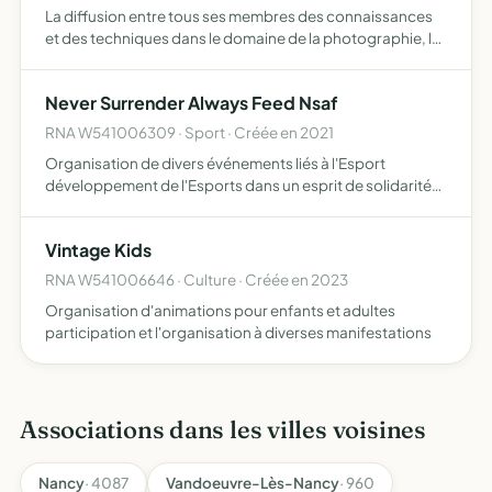
La diffusion entre tous ses membres des connaissances
et des techniques dans le domaine de la photographie, la
participation à diverses manifestations, réunions pour
dispenser des cours de photos en présentiel ou à distan…
Never Surrender Always Feed Nsaf
RNA W541006309 · Sport · Créée en 2021
Organisation de divers événements liés à l'Esport
développement de l'Esports dans un esprit de solidarité
tout en gardant un esprit compétitif
Vintage Kids
RNA W541006646 · Culture · Créée en 2023
Organisation d'animations pour enfants et adultes
participation et l'organisation à diverses manifestations
Associations dans les villes voisines
Nancy
· 4087
Vandoeuvre-Lès-Nancy
· 960