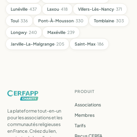
Lunéville
· 437
Laxou
· 418
Villers-Lès-Nancy
· 371
Toul
· 336
Pont-À-Mousson
· 330
Tomblaine
· 303
Longwy
· 240
Maxéville
· 239
Jarville-La-Malgrange
· 205
Saint-Max
· 186
PRODUIT
Associations
La plateforme tout-en-un
Membres
pour les associations et les
communautés religieuses
Tarifs
en France. Créez du lien,
Reçus CERFA