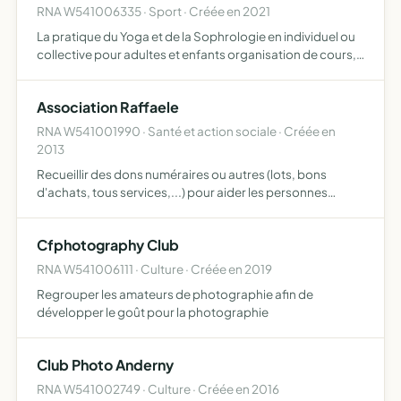
RNA W541006335 · Sport · Créée en 2021
La pratique du Yoga et de la Sophrologie en individuel ou
collective pour adultes et enfants organisation de cours,
ateliers, conférences et de tous autres moyens
d'enseignements et de formation dans des locaux divers
Association Raffaele
mis…
RNA W541001990 · Santé et action sociale · Créée en
2013
Recueillir des dons numéraires ou autres (lots, bons
d'achats, tous services,...) pour aider les personnes
souffrant de Gioblastome (tumeur cancéreuse des plus
agressives, récidivante) pour lequel un vaccin existe
Cfphotography Club
(Gliova…
RNA W541006111 · Culture · Créée en 2019
Regrouper les amateurs de photographie afin de
développer le goût pour la photographie
Club Photo Anderny
RNA W541002749 · Culture · Créée en 2016