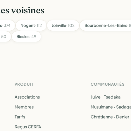
les voisines
s
· 374
Nogent
· 112
Joinville
· 102
Bourbonne-Les-Bains
· 
· 50
Biesles
· 49
PRODUIT
COMMUNAUTÉS
Associations
Juive · Tsedaka
Membres
Musulmane · Sadaq
Tarifs
Chrétienne · Denier
Reçus CERFA