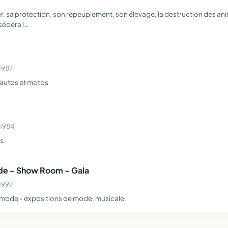
r, sa protection, son repeuplement, son élevage, la destruction des ani
sédera l…
1987
autos et motos
 1984
s.
de - Show Room - Gala
1997
 mode - expositions de mode, musicale.