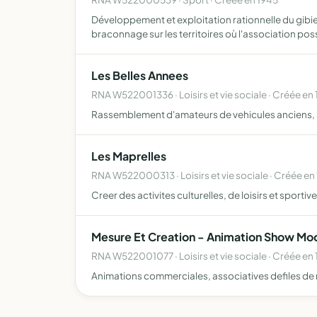
Développement et exploitation rationnelle du gibie
braconnage sur les territoires où l'association pos
Les Belles Annees
RNA W522001336 · Loisirs et vie sociale · Créée en 
Rassemblement d'amateurs de vehicules anciens, 
Les Maprelles
RNA W522000313 · Loisirs et vie sociale · Créée en
Creer des activites culturelles, de loisirs et sportive
Mesure Et Creation - Animation Show Mo
RNA W522001077 · Loisirs et vie sociale · Créée en 
Animations commerciales, associatives defiles de