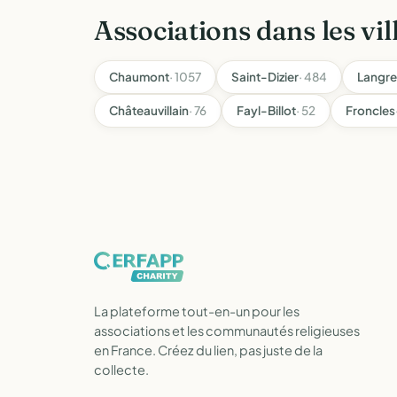
Associations dans les vil
Chaumont
· 1057
Saint-Dizier
· 484
Langre
Châteauvillain
· 76
Fayl-Billot
· 52
Froncles
La plateforme tout-en-un pour les
associations et les communautés religieuses
en France. Créez du lien, pas juste de la
collecte.