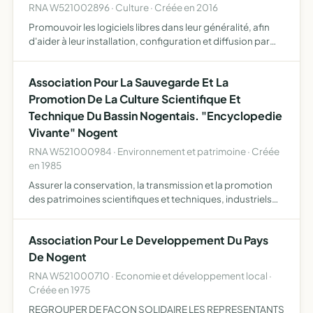
RNA W521002896 · Culture · Créée en 2016
Promouvoir les logiciels libres dans leur généralité, afin
d'aider à leur installation, configuration et diffusion par
divers moyens tels que des réunions d'utilisateurs,
présences et interventions dans diverses manifesta…
Association Pour La Sauvegarde Et La
Promotion De La Culture Scientifique Et
Technique Du Bassin Nogentais. "Encyclopedie
Vivante" Nogent
RNA W521000984 · Environnement et patrimoine · Créée
en 1985
Assurer la conservation, la transmission et la promotion
des patrimoines scientifiques et techniques, industriels
ou artisanaux et des pratiques s'y rapportant d'aider et de
promouvoir le musée de la coutellerie par tout …
Association Pour Le Developpement Du Pays
De Nogent
RNA W521000710 · Economie et développement local ·
Créée en 1975
REGROUPER DE FACON SOLIDAIRE LES REPRESENTANTS