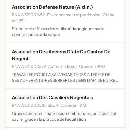
ENSEIGNANTS SON CONCOURS EN TERMES DE
Association Defense Nature (A.d.n.)
PERSONNES DE MATERIEL ET DE FINANCES
RNA W521001659 · Environnement et patrimoine · Créée
en 1991
Produire et diffuser des outils pédagogiques sur la
connaissance de la nature
Association Des Anciens D'afn Du Canton De
Nogent
RNA W521000579 · Autres et divers · Créée en 1970
TRAVAILLER POUR LA SAUVEGARDE DES INTERETS DE
SES ADHERENTS, RESSERRER LES LIENS D AMITIE ENTRE
TOUS LES ANCIENS COMBATTANTS D'AFN, OBTENIR
DANS L AVENIR LE PLUS PROCHE LA CARTE D'ANCIEN
Association Des Cavaliers Nogentais
COMBATTANT, ORGANISER ET PARTICIPE…
RNA W521000518 · Sport · Créée en 1973
Creer et entretenir parmi ses membres un esprit sportif et
cavlier grace a la pratique de l'equitation