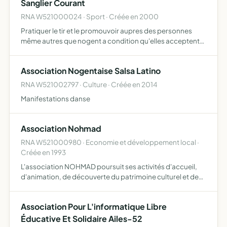
Sanglier Courant
RNA W521000024 · Sport · Créée en 2000
Pratiquer le tir et le promouvoir aupres des personnes
même autres que nogent a condition qu'elles acceptent
les statuts et le reglement interieur de l'association
Association Nogentaise Salsa Latino
RNA W521002797 · Culture · Créée en 2014
Manifestations danse
Association Nohmad
RNA W521000980 · Economie et développement local ·
Créée en 1993
L'association NOHMAD poursuit ses activités d'accueil,
d'animation, de découverte du patrimoine culturel et de
valorisation d'activités elle met en place toute action, tout
service contribuant aux objectifs précisés ci-de…
Association Pour L'informatique Libre
Éducative Et Solidaire Ailes-52