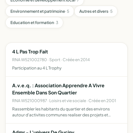
Environnement et patrimoine
· 5
Autres et divers
· 5
Education et formation
· 3
4 L Pas Trop Fait
RNA W521002780 · Sport · Créée en 2014
Participation au 4 L Trophy
A.v.e.q. : Association Apprendre A Vivre
Ensemble Dans Son Quartier
RNA W521000987 · Loisirs et vie sociale · Créée en 2001
Rassembler les habitants du quartier et des environs
autour d'activites communes realiser des projets et
manifestations divers (fetes, expositions, visites, ventes
ponctuelles...)
Admr - L'univers De Guciny