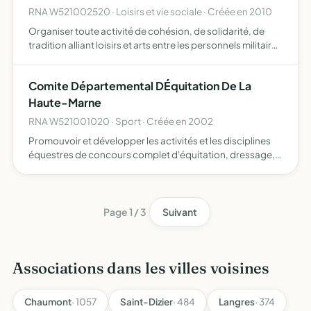
RNA W521002520 · Loisirs et vie sociale · Créée en 2010
Organiser toute activité de cohésion, de solidarité, de
tradition alliant loisirs et arts entre les personnels militaires
de la compagnie de gendarmerie départementale de
Chaumont, leurs familles, les amis et les retraité…
Comite Départemental DÉquitation De La
Haute-Marne
RNA W521001020 · Sport · Créée en 2002
Promouvoir et développer les activités et les disciplines
équestres de concours complet d'équitation, dressage,
saut d'obstacles, para-dressage, attelage, courses club,
endurance, equifeel, equifun, équitations culturelle…
Page 1 / 3
Suivant
Associations dans les villes voisines
Chaumont
· 1057
Saint-Dizier
· 484
Langres
· 374