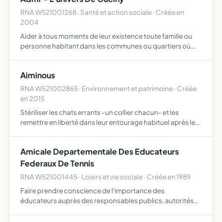
RNA W521001268 · Santé et action sociale · Créée en
2004
Aider à tous moments de leur existence toute famille ou
personne habitant dans les communes ou quartiers où
elle exerce son action. Elle répond aux besoins des
collectivités publiques et / ou aux besoins des habitants
Aiminous
de …
RNA W521002865 · Environnement et patrimoine · Créée
en 2015
Stériliser les chats errants -un collier chacun- et les
remettre en liberté dans leur entourage habituel après leur
convalescence dans mon domicile évidemment, tout en
les surveillant et en leur apportant une protection c…
Amicale Departementale Des Educateurs
Federaux De Tennis
RNA W521001445 · Loisirs et vie sociale · Créée en 1989
Faire prendre conscience de l'importance des
éducateurs auprès des responsables publics, autorités
de la DDJS, municipalité, clubs, dirigeants, associations et
personnes intéressées par la pratique du tennis d'oeuvrer