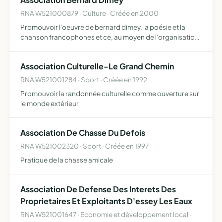
RNA W521000879 · Culture · Créée en 2000
Promouvoir l'oeuvre de bernard dimey, la poésie et la
chanson francophones et ce, au moyen de l'organisation
de manifestations, reunions, conferences ou toutes
autres actions a caractere notamment culturel, et en
Association Culturelle-Le Grand Chemin
général,…
RNA W521001284 · Sport · Créée en 1992
Promouvoir la randonnée culturelle comme ouverture sur
le monde extérieur
Association De Chasse Du Defois
RNA W521002320 · Sport · Créée en 1997
Pratique de la chasse amicale
Association De Defense Des Interets Des
Proprietaires Et Exploitants D'essey Les Eaux
RNA W521001647 · Economie et développement local ·