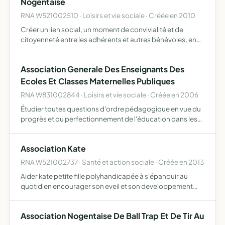
Nogentaise
RNA W521002510 · Loisirs et vie sociale · Créée en 2010
Créer un lien social, un moment de convivialité et de
citoyenneté entre les adhérents et autres bénévoles, en
maintenant forme et bien-être à travers un loisir et en
participant à des rencontres amicales entre joueurs
Association Generale Des Enseignants Des
Ecoles Et Classes Maternelles Publiques
RNA W831002844 · Loisirs et vie sociale · Créée en 2006
Étudier toutes questions d'ordre pédagogique en vue du
progrès et du perfectionnement de l'éducation dans les
écoles et classes maternelles publiques, en dehors de
toute tendance d'ordre politique et confessionnel, l'info…
Association Kate
RNA W521002737 · Santé et action sociale · Créée en 2013
Aider kate petite fille polyhandicapée à s'épanouir au
quotidien encourager son eveil et son developpement
favoriser son intégration et son autonomie recolter des
fonds pour financer des thérapies non prises en charge
Association Nogentaise De Ball Trap Et De Tir Au
par…