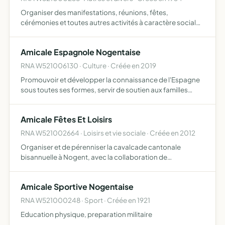
Organiser des manifestations, réunions, fêtes,
cérémonies et toutes autres activités à caractère social
ou sportif fixés par le règlement intérieur et se déroulant
hors ou dans l'enceinte du centre de secours mis à
Amicale Espagnole Nogentaise
dispos…
RNA W521006130 · Culture · Créée en 2019
Promouvoir et développer la connaissance de l'Espagne
sous toutes ses formes, servir de soutien aux familles
espagnoles adhérentes en cas de décès ou autres
problèmes familiaux, servir de cadre occasionnel pour la
Amicale Fêtes Et Loisirs
rencont…
RNA W521002664 · Loisirs et vie sociale · Créée en 2012
Organiser et de pérenniser la cavalcade cantonale
bisannuelle à Nogent, avec la collaboration de
nombreuses communes avoisinantes, et ainsi de créer
une animation touristique, trés riche sur le plan de la
Amicale Sportive Nogentaise
solidarité, l'en…
RNA W521000248 · Sport · Créée en 1921
Education physique, preparation militaire