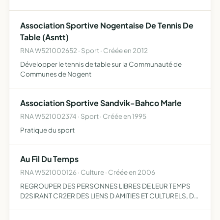
REUNIONNAIS DE NOGENT
Association Sportive Nogentaise De Tennis De
Table (Asntt)
RNA W521002652 · Sport · Créée en 2012
Développer le tennis de table sur la Communauté de
Communes de Nogent
Association Sportive Sandvik-Bahco Marle
RNA W521002374 · Sport · Créée en 1995
Pratique du sport
Au Fil Du Temps
RNA W521000126 · Culture · Créée en 2006
REGROUPER DES PERSONNES LIBRES DE LEUR TEMPS
D2SIRANT CR2ER DES LIENS D AMITIES ET CULTURELS, D
ORGANISER DES LOISIRS DANS LE RESPECT DES
CONVICTIONS INDIVIDUELLES CE QUI EXCLUT TOUTES