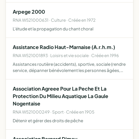
Arpege 2000
RNA W521000631 · Culture · Créée en 1972
L'étude et la propagation du chant choral
Assistance Radio Haut-Marnaise (A.r.h.m.)
RNA W521001893 · Loisirs et vie sociale · Créée en 1996
Assistances routière (accidents), sportive, sociale (rendre
service, dépanner bénévolement les personnes âgées,
malades ou provisoirement en difficulté), radio-guidages
Association Agreee Pour La Peche Et La
Protection Du Milieu Aquatique La Gaule
Nogentaise
RNA W521000249 · Sport · Créée en 1905
Détenir et gérer des droits de pêche
Association Bernard Dimey