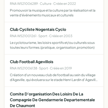
RNA W521006289 · Culture · Créée en 2022
Promouvoir la musique et la culture par la réalisation et la
vente d'événements musicaux et culturels
Club Cycliste Nogentais Cyclo
RNA W521001261 · Sport · Créée en 2003
Le cyclotourisme, les loisirs sportifs et/ou culturels sous
toutes leurs formes.(pratique, organisation,promotion)
Club Football Agevillois
RNA W521006138 · Sport · Créée en 2019
Création d'un nouveau club de football au sein du village
d'Ageville, qui évoluera sur le stade Henri Lardin d' Ageville
Un groupe relativement jeune et ambitieux qui incarne des
valeurs et des principes L'idée étant de p…
Comite D'organisation Des Loisirs De La
Compagnie De Gendarmerie Departementale
De Chaumont