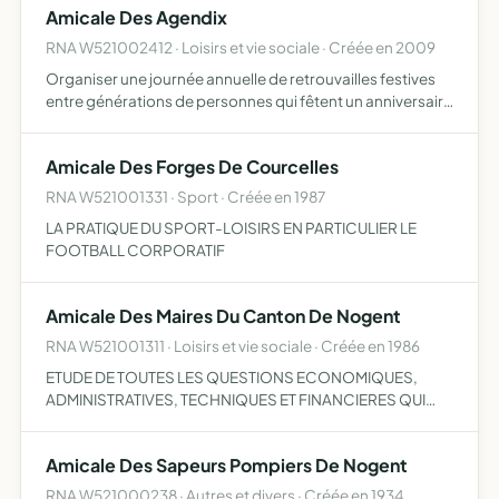
Amicale Des Agendix
en …
RNA W521002412 · Loisirs et vie sociale · Créée en 2009
Organiser une journée annuelle de retrouvailles festives
entre générations de personnes qui fêtent un anniversaire
multiple de 10 et les enfants de l'année
Amicale Des Forges De Courcelles
RNA W521001331 · Sport · Créée en 1987
LA PRATIQUE DU SPORT-LOISIRS EN PARTICULIER LE
FOOTBALL CORPORATIF
Amicale Des Maires Du Canton De Nogent
RNA W521001311 · Loisirs et vie sociale · Créée en 1986
ETUDE DE TOUTES LES QUESTIONS ECONOMIQUES,
ADMINISTRATIVES, TECHNIQUES ET FINANCIERES QUI
INTERESSENT L'ADMINISTRATION DES COMMUNES ET
INTERCOMMUNALITE ET LEURS RAPPORTS AVEC LES
Amicale Des Sapeurs Pompiers De Nogent
POUVOIRS PUBLICS LA COHESION ENTRE SES MEM…
RNA W521000238 · Autres et divers · Créée en 1934