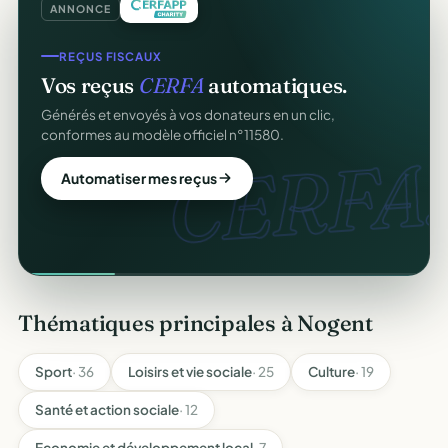
ANNONCE
REÇUS FISCAUX
Vos reçus
CERFA
automatiques.
Générés et envoyés à vos donateurs en un clic,
conformes au modèle officiel n°11580.
CERFA.
Automatiser mes reçus
Thématiques principales à Nogent
Sport
· 36
Loisirs et vie sociale
· 25
Culture
· 19
Santé et action sociale
· 12
Economie et développement local
· 7