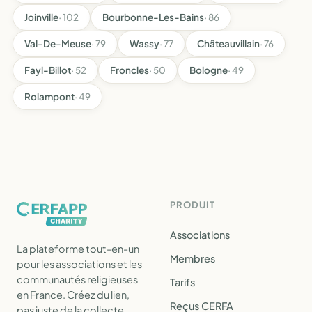
Joinville
· 102
Bourbonne-Les-Bains
· 86
Val-De-Meuse
· 79
Wassy
· 77
Châteauvillain
· 76
Fayl-Billot
· 52
Froncles
· 50
Bologne
· 49
Rolampont
· 49
PRODUIT
Associations
La plateforme tout-en-un
Membres
pour les associations et les
communautés religieuses
Tarifs
en France. Créez du lien,
Reçus CERFA
pas juste de la collecte.