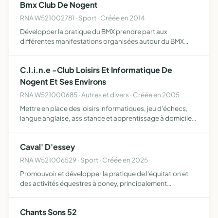
Bmx Club De Nogent
DISCUSSIONS POLITIQUES, PHILOSOPHIQU…
RNA W521002781 · Sport · Créée en 2014
Développer la pratique du BMX prendre part aux
différentes manifestations organisées autour du BMX
(entrainements, compétitions...)
C.l.i.n.e -Club Loisirs Et Informatique De
Nogent Et Ses Environs
RNA W521000685 · Autres et divers · Créée en 2005
Mettre en place des loisirs informatiques, jeu d'échecs,
langue anglaise, assistance et apprentissage à domicile
de windows, internet, logiciels de base, atelier photo et
vidéo, location de sonorisation et diverses activi…
Caval' D'essey
RNA W521006529 · Sport · Créée en 2025
Promouvoir et développer la pratique de l'équitation et
des activités équestres à poney, principalement
destinées aux enfants, à travers des cours,
accompagnements en compétition, animations, stages
Chants Sons 52
et manifestation L'ass…