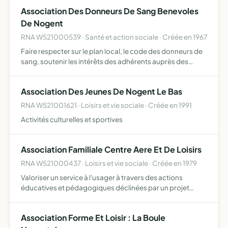
Association Des Donneurs De Sang Benevoles
De Nogent
RNA W521000539 · Santé et action sociale · Créée en 1967
Faire respecter sur le plan local, le code des donneurs de
sang, soutenir les intérêts des adhérents auprès des
pouvoirs publics fournir une aide technique et morale aux
membres et chercher à augmenter le nombre des donne…
Association Des Jeunes De Nogent Le Bas
RNA W521001621 · Loisirs et vie sociale · Créée en 1991
Activités culturelles et sportives
Association Familiale Centre Aere Et De Loisirs
RNA W521000437 · Loisirs et vie sociale · Créée en 1979
Valoriser un service à l'usager à travers des actions
éducatives et pédagogiques déclinées par un projet
éducatif - donner la possibilité à tous de vivre un temps de
vacances particulier, - prioriser le vivre-ensemble en …
Association Forme Et Loisir : La Boule