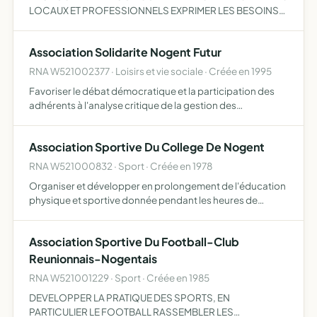
LOCAUX ET PROFESSIONNELS EXPRIMER LES BESOINS
DU PAYS DE NOGENT EN VUE DE LA PASSATION D UN
CONTRAT DE PAYS ORIENTE PRIORITAIREMENT VERS LE
Association Solidarite Nogent Futur
MAINTIEN DES POPULATIONS ET LE DEV…
RNA W521002377 · Loisirs et vie sociale · Créée en 1995
Favoriser le débat démocratique et la participation des
adhérents à l'analyse critique de la gestion des
municipalités et des problèmes sociaux favoriser les
revendications jugées utiles
Association Sportive Du College De Nogent
RNA W521000832 · Sport · Créée en 1978
Organiser et développer en prolongement de l'éducation
physique et sportive donnée pendant les heures de
scolarité l'initiation et la pratique sportive pour les élèves
qui y adhèrent. Représente le collège dans les épreuv…
Association Sportive Du Football-Club
Reunionnais-Nogentais
RNA W521001229 · Sport · Créée en 1985
DEVELOPPER LA PRATIQUE DES SPORTS, EN
PARTICULIER LE FOOTBALL RASSEMBLER LES