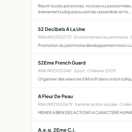
Réunir toutes personnes, novices ou passionnées, qu
évènement ludique pouvant les rassembler en to…
52 Decibels A La Une
RNA W521002772 · Environnement et patrimoine · 
Promotion du patrimoine développement loisirs cu
52Eme French Guard
RNA W521002461 · Sport · Créée en 2009
Organiser des séances d'Airsoft dans un but ludique
A Fleur De Peau
RNA W521000679 · Santé et action sociale · Créé
MENER A BIEN DES ACTIONS A CARACTERE HUMA
A.e.g. 2Eme C.i.