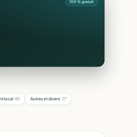
100 % gratuit
t local
· 85
Autres et divers
· 77