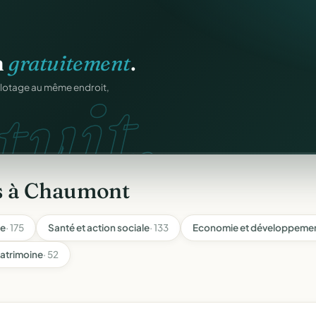
os membres.
RM.
dhésions — fini les
s à Chaumont
re
· 175
Santé et action sociale
· 133
Economie et développemen
atrimoine
· 52