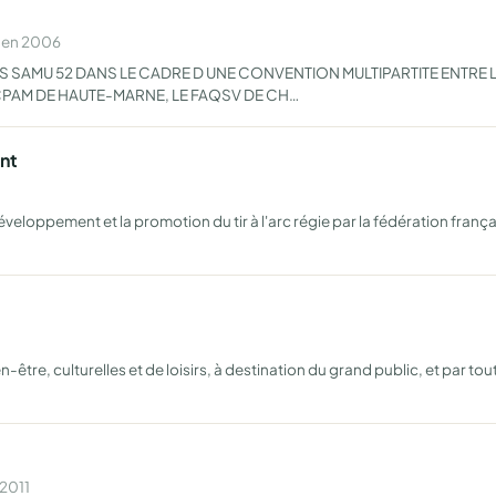
e en 2006
ES SAMU 52 DANS LE CADRE D UNE CONVENTION MULTIPARTITE ENTRE
 CPAM DE HAUTE-MARNE, LE FAQSV DE CH…
nt
veloppement et la promotion du tir à l'arc régie par la fédération française
être, culturelles et de loisirs, à destination du grand public, et par to
 2011