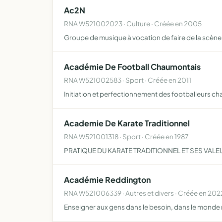
Ac2N
RNA W521002023 · Culture · Créée en 2005
Groupe de musique à vocation de faire de la scène
Académie De Football Chaumontais
RNA W521002583 · Sport · Créée en 2011
Initiation et perfectionnement des footballeurs c
Academie De Karate Traditionnel
RNA W521001318 · Sport · Créée en 1987
PRATIQUE DU KARATE TRADITIONNEL ET SES VAL
Académie Reddington
RNA W521006339 · Autres et divers · Créée en 202
Enseigner aux gens dans le besoin, dans le monde n