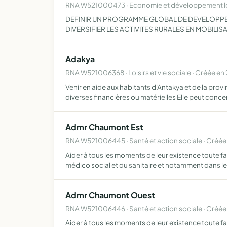
RNA W521000473 · Economie et développement lo
DEFINIR UN PROGRAMME GLOBAL DE DEVELOPPEMEN
DIVERSIFIER LES ACTIVITES RURALES EN MOBILI
Adakya
RNA W521006368 · Loisirs et vie sociale · Créée en
Venir en aide aux habitants d'Antakya et de la prov
diverses financières ou matérielles Elle peut conce
Admr Chaumont Est
RNA W521006445 · Santé et action sociale · Créé
Aider à tous les moments de leur existence toute f
médico social et du sanitaire et notamment dans 
Admr Chaumont Ouest
RNA W521006446 · Santé et action sociale · Créé
Aider à tous les moments de leur existence toute f