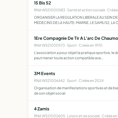
15 Bis 52
RNA W521000583 · Santé et action sociale · Créé
ORGANISER LA REGULATION LIBERALE AU SEIN D
MEDECINS DE LA HAUTE-MARNE, LE SAMU 52, LA
1Ere Compagnie De Tir A L'arc De Chaumo
RNA W521000573 · Sport · Créée en 1970
L'association a pour objet la pratique sportive, le dé
peut mener toute action compatible ave…
3M Events
RNA W521006462 · Sport · Créée en 2024
Organisation de manifestations sportives et de bien-
de son objet social
4 Zamis
RNA W521002605 · Loisirs et vie sociale · Créée en