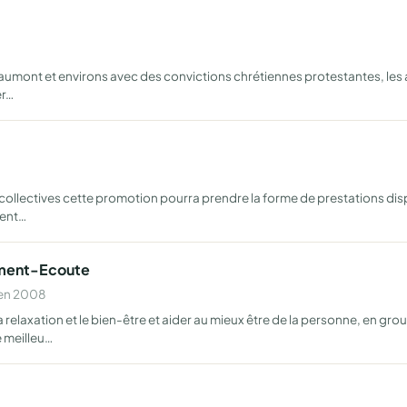
umont et environs avec des convictions chrétiennes protestantes, les a
er…
 et collectives cette promotion pourra prendre la forme de prestations 
ment…
ement-Ecoute
 en 2008
relaxation et le bien-être et aider au mieux être de la personne, en gro
e meilleu…