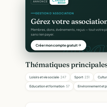
ANNONCE
CRM ASSOCIATIF
Un
CRM complet
pour v
C
Fiches donateurs, historique des dons, relances, a
fichiers Excel.
Découvrir le CRM gratuit
Thématiques principale
Loisirs et vie sociale
· 247
Sport
· 231
Cultu
Education et formation
· 57
Environnement et p