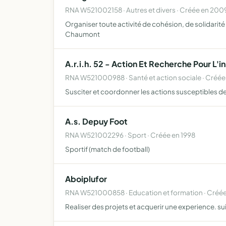
RNA W521002158 · Autres et divers · Créée en 200
Organiser toute activité de cohésion, de solidarit
Chaumont
A.r.i.h. 52 - Action Et Recherche Pour L
RNA W521000988 · Santé et action sociale · Créée
Susciter et coordonner les actions susceptibles de
A.s. Depuy Foot
RNA W521002296 · Sport · Créée en 1998
Sportif (match de football)
Aboiplufor
RNA W521000858 · Education et formation · Créé
Realiser des projets et acquerir une experience. sui