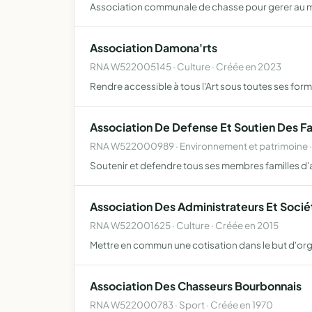
Association communale de chasse pour gerer au mieu
Association Damona'rts
RNA W522005145 · Culture · Créée en 2023
Rendre accessible à tous l'Art sous toutes ses for
Association De Defense Et Soutien Des Fa
RNA W522000989 · Environnement et patrimoine ·
Soutenir et defendre tous ses membres familles d'
Association Des Administrateurs Et Socié
RNA W522001625 · Culture · Créée en 2015
Mettre en commun une cotisation dans le but d'organ
Association Des Chasseurs Bourbonnais
RNA W522000783 · Sport · Créée en 1970