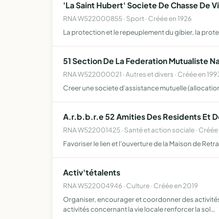
'La Saint Hubert' Societe De Chasse De Vil
RNA W522000855 · Sport · Créée en 1926
La protection et le repeuplement du gibier, la prote
51 Section De La Federation Mutualiste N
RNA W522000021 · Autres et divers · Créée en 199
Creer une societe d'assistance mutuelle (allocation,
A.r.b.b.r.e 52 Amities Des Residents Et
RNA W522001425 · Santé et action sociale · Créée
Favoriser le lien et l'ouverture de la Maison de Retra
Activ'tétalents
RNA W522004946 · Culture · Créée en 2019
Organiser, encourager et coordonner des activités r
activités concernant la vie locale renforcer la sol…