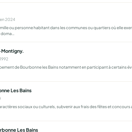
 en 2024
amille ou personne habitant dans les communes ou quartiers où elle exer
le doma…
-Montigny.
 1992
equipement de Bourbonne les Bains notamment en participant à certains 
nne Les Bains
0
caractères sociaux ou culturels, subvenir aux frais des fêtes et concour
urbonne Les Bains