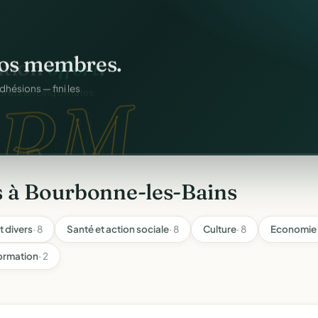
os membres.
RM.
dhésions — fini les
s à Bourbonne-les-Bains
t divers
· 8
Santé et action sociale
· 8
Culture
· 8
Economie 
formation
· 2