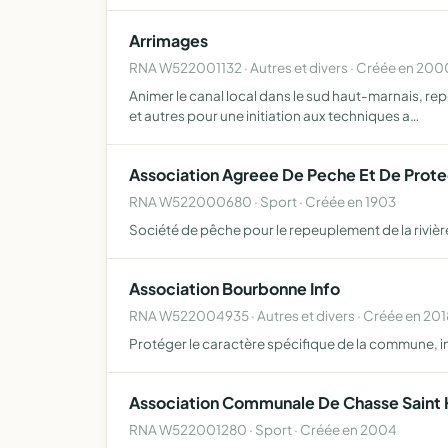
Arrimages
RNA W522001132 · Autres et divers · Créée en 200
Animer le canal local dans le sud haut-marnais, rep
et autres pour une initiation aux techniques a…
Association Agreee De Peche Et De Prote
RNA W522000680 · Sport · Créée en 1903
Société de pêche pour le repeuplement de la riviè
Association Bourbonne Info
RNA W522004935 · Autres et divers · Créée en 201
Protéger le caractère spécifique de la commune, in
Association Communale De Chasse Saint
RNA W522001280 · Sport · Créée en 2004