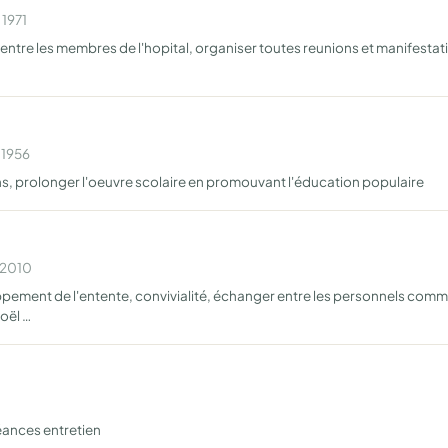
 1971
e entre les membres de l'hopital, organiser toutes reunions et manifestatio
 1956
ons, prolonger l'oeuvre scolaire en promouvant l'éducation populaire
n 2010
ment de l'entente, convivialité, échanger entre les personnels communa
oël …
séances entretien