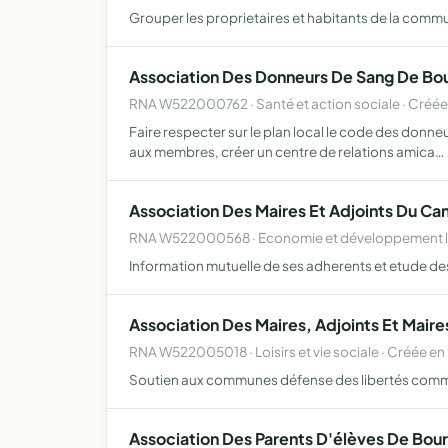
Grouper les proprietaires et habitants de la commu
Association Des Donneurs De Sang De Bo
RNA W522000762 · Santé et action sociale · Créée
Faire respecter sur le plan local le code des donn
aux membres, créer un centre de relations amica…
Association Des Maires Et Adjoints Du C
RNA W522000568 · Economie et développement loc
Information mutuelle de ses adherents et etude 
Association Des Maires, Adjoints Et Mai
RNA W522005018 · Loisirs et vie sociale · Créée e
Soutien aux communes défense des libertés com
Association Des Parents D'élèves De Bou