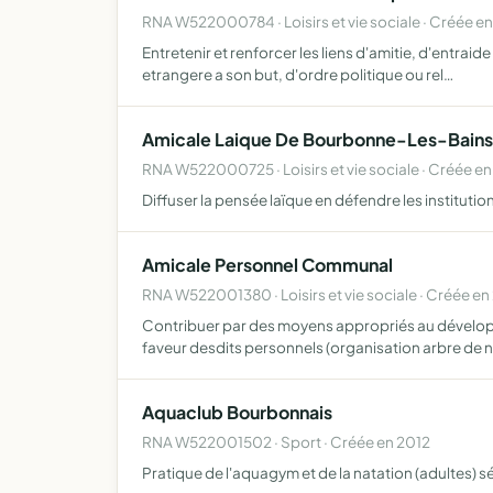
RNA W522000784 · Loisirs et vie sociale · Créée en
Entretenir et renforcer les liens d'amitie, d'entraid
etrangere a son but, d'ordre politique ou rel…
Amicale Laique De Bourbonne-Les-Bains
RNA W522000725 · Loisirs et vie sociale · Créée en
Diffuser la pensée laïque en défendre les instituti
Amicale Personnel Communal
RNA W522001380 · Loisirs et vie sociale · Créée e
Contribuer par des moyens appropriés au développe
faveur desdits personnels (organisation arbre de n
Aquaclub Bourbonnais
RNA W522001502 · Sport · Créée en 2012
Pratique de l'aquagym et de la natation (adultes) 