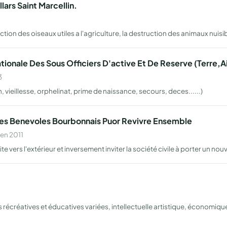
lars Saint Marcellin.
ction des oiseaux utiles a l'agriculture, la destruction des animaux nuis
ationale Des Sous Officiers D'active Et De Reserve (Terre
3
 vieillesse, orphelinat, prime de naissance, secours, deces......)
 Des Benevoles Bourbonnais Puor Revivre Ensemble
 en 2011
ite vers l'extérieur et inversement inviter la société civile à porter un n
écréatives et éducatives variées, intellectuelle artistique, économique, 