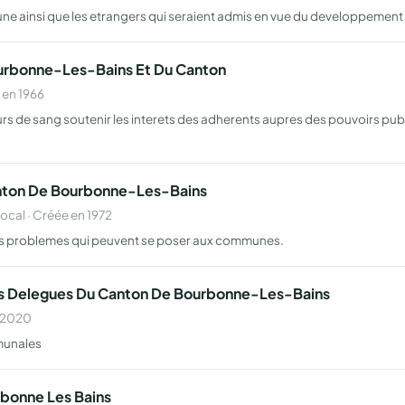
ne ainsi que les etrangers qui seraient admis en vue du developpement 
urbonne-Les-Bains Et Du Canton
 en 1966
eurs de sang soutenir les interets des adherents aupres des pouvoirs pub
anton De Bourbonne-Les-Bains
al · Créée en 1972
des problemes qui peuvent se poser aux communes.
res Delegues Du Canton De Bourbonne-Les-Bains
n 2020
munales
rbonne Les Bains