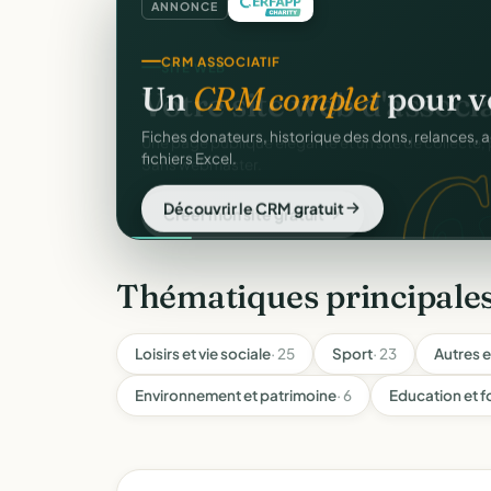
ANNONCE
CRM ASSOCIATIF
Un
CRM complet
pour v
C
Fiches donateurs, historique des dons, relances, a
fichiers Excel.
Découvrir le CRM gratuit
Thématiques principale
Loisirs et vie sociale
· 25
Sport
· 23
Autres e
Environnement et patrimoine
· 6
Education et 