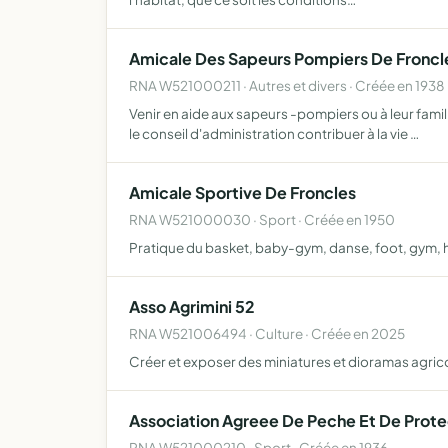
Amicale Des Sapeurs Pompiers De Froncl
RNA W521000211 · Autres et divers · Créée en 1938
Venir en aide aux sapeurs -pompiers ou à leur fami
le conseil d'administration contribuer à la vie …
Amicale Sportive De Froncles
RNA W521000030 · Sport · Créée en 1950
Pratique du basket, baby-gym, danse, foot, gym, h
Asso Agrimini 52
RNA W521006494 · Culture · Créée en 2025
Créer et exposer des miniatures et dioramas agric
Association Agreee De Peche Et De Prote
RNA W521000210 · Sport · Créée en 1936