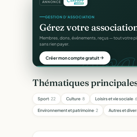
ANNONCE
GESTION D'ASSOCIATION
Gérez votre associatio
gra
Membres, dons, événements, reçus — tout votre p
sans rien payer.
Créer mon compte gratuit
Thématiques principales
Sport
· 22
Culture
· 8
Loisirs et vie sociale
· 
Environnement et patrimoine
· 2
Autres et diver