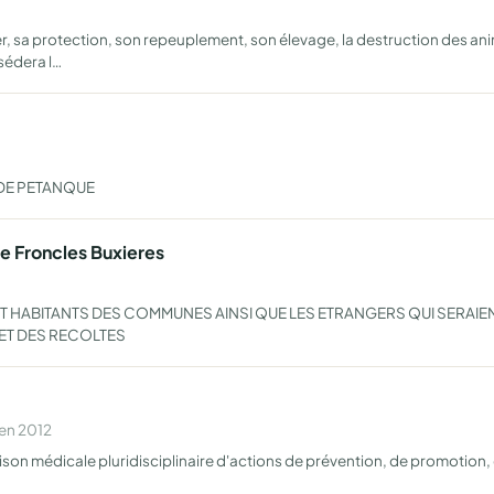
r, sa protection, son repeuplement, son élevage, la destruction des ani
sédera l…
 DE PETANQUE
e Froncles Buxieres
T HABITANTS DES COMMUNES AINSI QUE LES ETRANGERS QUI SERAIEN
 ET DES RECOLTES
 en 2012
maison médicale pluridisciplinaire d'actions de prévention, de promotion