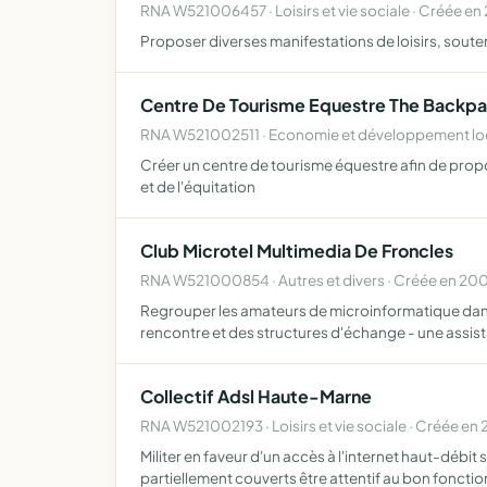
RNA W521006457 · Loisirs et vie sociale · Créée e
Proposer diverses manifestations de loisirs, sout
Centre De Tourisme Equestre The Backp
RNA W521002511 · Economie et développement loc
Créer un centre de tourisme équestre afin de prop
et de l'équitation
Club Microtel Multimedia De Froncles
RNA W521000854 · Autres et divers · Créée en 20
Regrouper les amateurs de microinformatique dans 
rencontre et des structures d'échange - une assis
Collectif Adsl Haute-Marne
RNA W521002193 · Loisirs et vie sociale · Créée en
Militer en faveur d'un accès à l'internet haut-débit
partiellement couverts être attentif au bon fonct