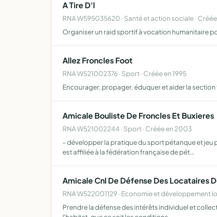
A Tire D'l
RNA W595035620 · Santé et action sociale · Créée
Organiser un raid sportif à vocation humanitaire po
Allez Froncles Foot
RNA W521002376 · Sport · Créée en 1995
Encourager, propager, éduquer et aider la section 
Amicale Bouliste De Froncles Et Buxieres
RNA W521002244 · Sport · Créée en 2003
- développer la pratique du sport pétanque et jeu p
est affiliée à la fédération française de pét…
Amicale Cnl De Défense Des Locataires 
RNA W522001129 · Economie et développement loc
Prendre la défense des intérêts individuel et collect
l'habitat, que ce soit les conditions…