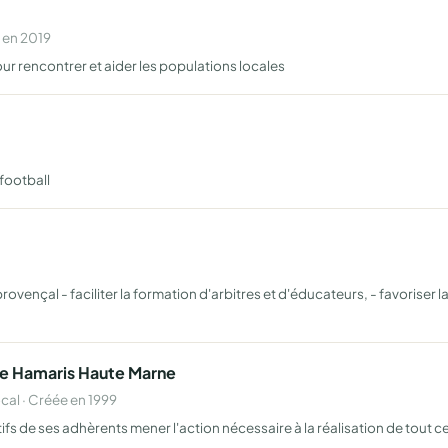
 en 2019
ur rencontrer et aider les populations locales
football
rovençal - faciliter la formation d'arbitres et d'éducateurs, - favoriser
De Hamaris Haute Marne
al · Créée en 1999
ifs de ses adhèrents mener l'action nécessaire à la réalisation de tout ce q