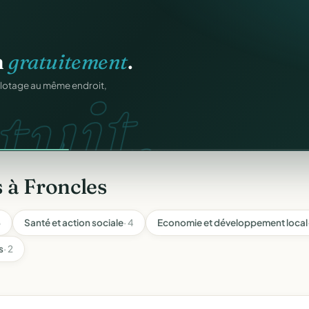
n
gratuitement
.
tuit.
ilotage au même endroit,
 à Froncles
6
Santé et action sociale
· 4
Economie et développement local
s
· 2