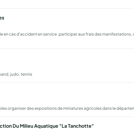
es
lle en cas d'accident en service .participer aux frais des manifestatio
and, judo, tennis
oles organiser des expositions de miniatures agricoles dans le départ
ction Du Milieu Aquatique "La Tanchotte"