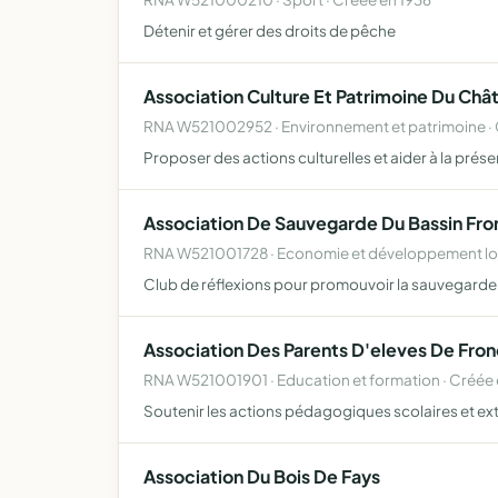
Détenir et gérer des droits de pêche
Association Culture Et Patrimoine Du Châ
RNA W521002952 · Environnement et patrimoine · 
Proposer des actions culturelles et aider à la prés
Association De Sauvegarde Du Bassin Fro
RNA W521001728 · Economie et développement loc
Club de réflexions pour promouvoir la sauvegarde 
Association Des Parents D'eleves De Fron
RNA W521001901 · Education et formation · Créée
Soutenir les actions pédagogiques scolaires et ex
Association Du Bois De Fays