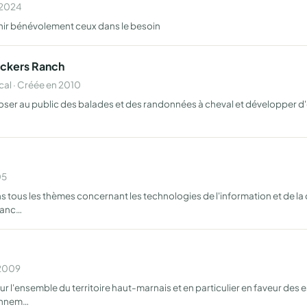
n 2024
enir bénévolement ceux dans le besoin
ackers Ranch
al · Créée en 2010
oser au public des balades et des randonnées à cheval et développer d
05
tous les thèmes concernant les technologies de l'information et de la 
tanc…
 2009
 sur l'ensemble du territoire haut-marnais et en particulier en faveur de
ionnem…