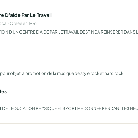
e D'aide Par Le Travail
al · Créée en 1976
N D UN CENTRE D AIDE PAR LE TRAVAIL DESTINE A REINSERER DANS L
a pour objet la promotion de la musique de style rock et hard rock
les
 L EDUCATION PHYSIQUE ET SPORTIVE DONNEE PENDANT LES HEURES