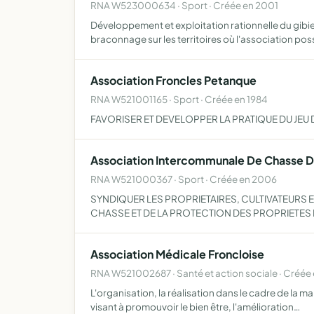
RNA W523000634 · Sport · Créée en 2001
Développement et exploitation rationnelle du gibie
braconnage sur les territoires où l'association pos
Association Froncles Petanque
RNA W521001165 · Sport · Créée en 1984
FAVORISER ET DEVELOPPER LA PRATIQUE DU JEU
Association Intercommunale De Chasse D
RNA W521000367 · Sport · Créée en 2006
SYNDIQUER LES PROPRIETAIRES, CULTIVATEURS E
CHASSE ET DE LA PROTECTION DES PROPRIETES
Association Médicale Froncloise
RNA W521002687 · Santé et action sociale · Créée
L'organisation, la réalisation dans le cadre de la 
visant à promouvoir le bien être, l'amélioration…