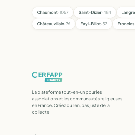
Chaumont
· 1057
Saint-Dizier
· 484
Langre
Châteauvillain
· 76
Fayl-Billot
· 52
Froncles
La plateforme tout-en-un pour les
associations et les communautés religieuses
en France. Créez du lien, pas juste de la
collecte.