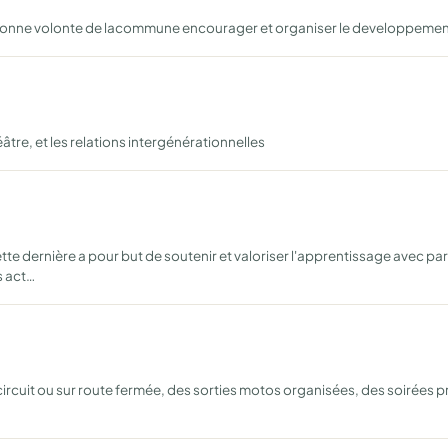
onne volonte de lacommune encourager et organiser le developpement de
héâtre, et les relations intergénérationnelles
ette dernière a pour but de soutenir et valoriser l'apprentissage avec pa
 act…
circuit ou sur route fermée, des sorties motos organisées, des soirées 