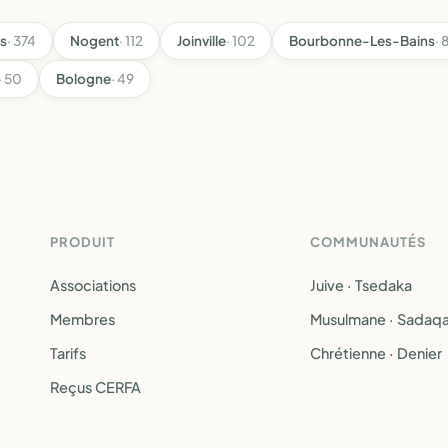
s
· 374
Nogent
· 112
Joinville
· 102
Bourbonne-Les-Bains
· 
· 50
Bologne
· 49
PRODUIT
COMMUNAUTÉS
Associations
Juive · Tsedaka
Membres
Musulmane · Sadaq
Tarifs
Chrétienne · Denier
Reçus CERFA