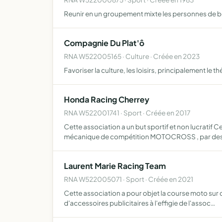
Reunir en un groupement mixte les personnes de b
Compagnie Du Plat'ô
RNA W522005165 · Culture · Créée en 2023
Favoriser la culture, les loisirs, principalement le t
Honda Racing Cherrey
RNA W522001741 · Sport · Créée en 2017
Cette association a un but sportif et non lucratif C
mécanique de compétition MOTOCROSS , par des
Laurent Marie Racing Team
RNA W522005071 · Sport · Créée en 2021
Cette association a pour objet la course moto sur 
d'accessoires publicitaires à l'effigie de l'assoc…