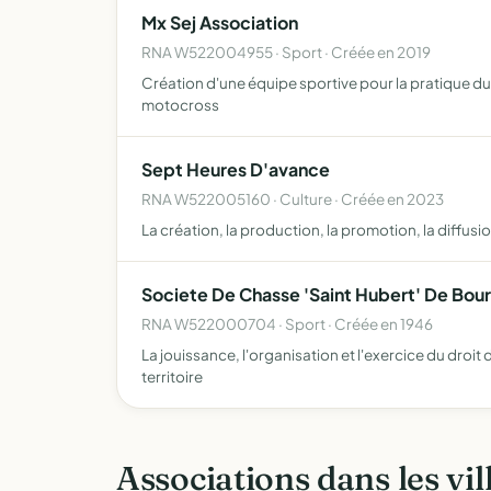
Mx Sej Association
RNA W522004955 · Sport · Créée en 2019
Création d'une équipe sportive pour la pratique d
motocross
Sept Heures D'avance
RNA W522005160 · Culture · Créée en 2023
La création, la production, la promotion, la diffusi
Societe De Chasse 'Saint Hubert' De Bou
RNA W522000704 · Sport · Créée en 1946
La jouissance, l'organisation et l'exercice du droi
territoire
Associations dans les vil