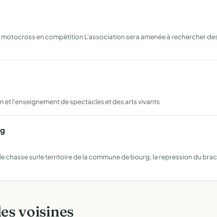
u motocross en compétition L'association sera amenée à rechercher des 
on et l'enseignement de spectacles et des arts vivants
rg
t de chasse surle territoire de la commune de bourg, la repression du br
les voisines