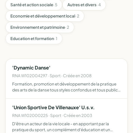
Santé et action sociale
· 5
Autres et divers
· 4
Economie et développement local
· 2
Environnement et patrimoine
· 2
Education et formation
· 1
'Dynamic Danse'
RNA W102004297 · Sport · Créée en 2008
Formation, promotion et développement de la pratique
des arts de la danse tous styles confondus et tous publics
organisation de manifestations et démonstrations
'Union Sportive De Villenauxe' U.s.v.
RNA W102000225 · Sport · Créée en 2003
D'être un acteur de la vie locale - en apportant par la
pratique du sport, un complément d'éducation et un