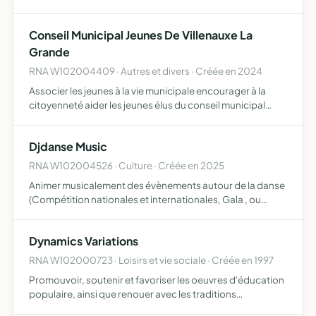
Conseil Municipal Jeunes De Villenauxe La
Grande
RNA W102004409 · Autres et divers · Créée en 2024
Associer les jeunes à la vie municipale encourager à la
citoyenneté aider les jeunes élus du conseil municipal
jeunes dans les démarches administratives et bancaires
ou autres élaborer des projets dans les domaines de
Djdanse Music
com…
RNA W102004526 · Culture · Créée en 2025
Animer musicalement des évènements autour de la danse
(Compétition nationales et internationales, Gala , ou
soirée, d'associations de danse ou de club de danse,
évènements privés ou public)
Dynamics Variations
RNA W102000723 · Loisirs et vie sociale · Créée en 1997
Promouvoir, soutenir et favoriser les oeuvres d'éducation
populaire, ainsi que renouer avec les traditions
champenoises et toutes les autres activités sportives