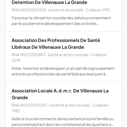
Detention De Villenauxe La Grande
RNA W102000455 · Loisirs et vie sociale · Créée en 1991
Favoriser la réinsertion sociale des détenus notamment
par le soutien et le développement des activités
culturelles, sportives de loisirs maintien des liens familiaux
avec les enfants des détenus
Association Des Professionnels De Santé
Libéraux De Villenauxe La Grande
RNA W102000857 · Santé et action sociale · Créée en
2015
Initier, favoriser et développer un projet de regroupement
entre les professionnels de santé libéraux exerçant à
Villenauxe la Grande
Association Locale A.d.m.r. De Villenauxe La
Grande
RNA W102000030 · Santé et action sociale · Créée en
1982
Aider à tous les moments de leur exitence toute famille ou
personne habitant dans les communes et les quartiers où