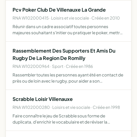
Pcv Poker Club De Villenauxe La Grande
RNA W102000415 · Loisirs et vie sociale · Créée en 2010
Réunir dans un cadre associatif toutes personnes
majeures souhaitant s'initier ou pratiquer le poker, mettre
en avant les valeurs de la compétition et de la convivialité
au poker
Rassemblement Des Supporters Et Amis Du
Rugby De La Region De Romilly
RNA W102000964 · Sport · Créée en 1986
Rassembler toutes les personnes ayant été en contact de
près ou de loin avec le rugby, pour aider a son
développement faciliter sa pratique et susciter des liens
d'amitié entre ses membres
Scrabble Loisir Villenauxe
RNA W102000280 · Loisirs et vie sociale · Créée en 1998
Faire connaître le jeu de Scrabble sous forme de
duplicata, d'enrichir le vocabulaire et de réviser la
grammaire tout en se distrayant