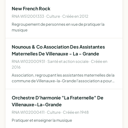
organisateurs de manifestations sportives, culturels, ou
New French Rock
de toute na…
RNA W512001333 · Culture · Créée en 2012
Regroupement de personnes en vue de pratiquer la
musique
Nounous & Co Association Des Assistantes
Maternelles De Villenauxe - La - Grande
RNA W102000931 · Santé et action sociale · Créée en
2016
Association, regroupant les assistantes maternelles de la
commune de Villenauxe-la-Grande l'association a pour
but d'offrir aux enfants le bénéfice d' activités ludiques et
culturelle, de préparer les enfants à la vie col…
Orchestre D'harmonie "La Fraternelle" De
Villenauxe-La-Grande
RNA W102000411 · Culture · Créée en 1948
Pratiquer et enseigner la musique