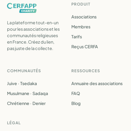
PRODUIT
Associations
La plateforme tout-en-un
Membres
pour les associations et les
communautés religieuses
Tarifs
en France. Créez du lien,
Reçus CERFA
pas juste de la collecte.
COMMUNAUTÉS
RESSOURCES
Juive · Tsedaka
Annuaire des associations
Musulmane · Sadaqa
FAQ
Chrétienne · Denier
Blog
LÉGAL