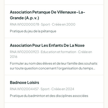
elle exerce son action elle assure la responsabilité
matérielle et morale de la marche d'une ou plusieurs …
Association Petanque De Villenauxe-La-
Grande (A.p.v.)
RNA W102000078 · Sport · Créée en 2000
Pratique du jeu de la pétanque
Association Pour Les Enfants De La Noxe
RNA W102000923 · Education et formation · Créée en
2016
Formuler au nom des élèves et de leur famille des souhaits
sur toute question concernant l'organisation du temps
périscolaire proposer des activités périscolaires festives,
sportives, culturelles à l'intention des élèves …
Badnoxe Loisirs
RNA W102004457 · Sport · Créée en 2024
Pratique du badminton et des disciplines associées