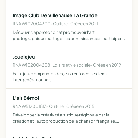
et la coopération, encourager les actions humanitaires et
les initiatives de développement durable, fa…
Image Club De Villenauxe La Grande
RNA W102004300 · Culture · Créée en 2021
Découvrir, approfondir et promouvoir l'art
photographique partager les connaissances, participer à
des concours et à des sorties photographiques
Jouelejeu
RNA W102004208 · Loisirs et vie sociale · Créée en 2019
Faire jouer emprunter des jeux renforcer les liens
intergénérationnels
L'air Bémol
RNA W512001813 · Culture · Créée en 2015
Développer la créativité artistique régionale par la
création et l'autoproduction de la chanson française,
l'édition, la diffusion et la vente des textes, musiques,
photos, CD, diaporamas, films, livres et recueils, la so…