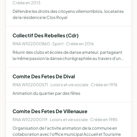
Créée en 2013
Défendre les droits des citoyens villemomblois, locataires
de la résidence le Clos Royal
Collectif Des Rebelles (Cdr)
RNA W102000860 · Sport · Créée en 2016
Réunir des clubs et écoles de danse amateur, partageant
la même passion la danse chorégraphiée au travers d'une
multitude de style (modern jazz, classique, latino,
contemporain, africain, oriental, danse à deux, hip-hop, …
Comite Des Fetes De Dival
RNA W102000571 · Loisirs et vie sociale · Créée en 1976
Animation du quartier par des fêtes
Comite Des Fetes De Villenauxe
RNA W102000119 · Loisirs et vie sociale · Créée en 1985
Organisation de l'activite animation de la commune en
collaboration avec l'office municipal Accueil et Tourisme