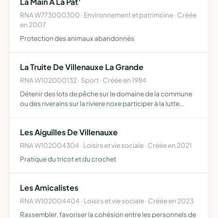
La Main A La Pat'
RNA W773000300 · Environnement et patrimoine · Créée
en 2007
Protection des animaux abandonnés
La Truite De Villenauxe La Grande
RNA W102000132 · Sport · Créée en 1984
Détenir des lots de pêche sur le domaine de la commune
ou des riverains sur la riviere noxe participer à la lutte
contre le braconnage et la pollution des eaux ainsi qu'a la
destruction des animaux nuisibles organiser la …
Les Aiguilles De Villenauxe
RNA W102004304 · Loisirs et vie sociale · Créée en 2021
Pratique du tricot et du crochet
Les Amicalistes
RNA W102004404 · Loisirs et vie sociale · Créée en 2023
Rassembler, favoriser la cohésion entre les personnels de