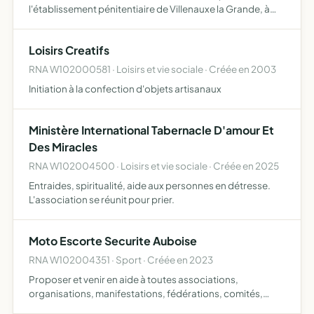
l'établissement pénitentiaire de Villenauxe la Grande, à
travers l'organisation d'activités récréatives, sportives,
culturelles ou artistiques
Loisirs Creatifs
RNA W102000581 · Loisirs et vie sociale · Créée en 2003
Initiation à la confection d'objets artisanaux
Ministère International Tabernacle D'amour Et
Des Miracles
RNA W102004500 · Loisirs et vie sociale · Créée en 2025
Entraides, spiritualité, aide aux personnes en détresse.
L'association se réunit pour prier.
Moto Escorte Securite Auboise
RNA W102004351 · Sport · Créée en 2023
Proposer et venir en aide à toutes associations,
organisations, manifestations, fédérations, comités,
clubs, qui font appel à l association assister les