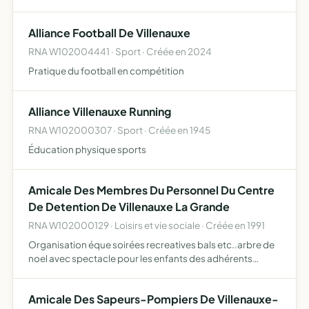
moyen d'émancipation aux plus jeunes, un choix de
pratique sportive de compétition oude loisirs aux adultes.
Alliance Football De Villenauxe
- en …
RNA W102004441 · Sport · Créée en 2024
Pratique du football en compétition
Alliance Villenauxe Running
RNA W102000307 · Sport · Créée en 1945
Éducation physique sports
Amicale Des Membres Du Personnel Du Centre
De Detention De Villenauxe La Grande
RNA W102000129 · Loisirs et vie sociale · Créée en 1991
Organisation éque soirées recreatives bals etc..arbre de
noel avec spectacle pour les enfants des adhérents
activites sportives
Amicale Des Sapeurs-Pompiers De Villenauxe-