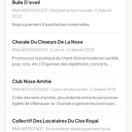
Bulle D'eveil
RNA W102004307 · Santé et action sociale · Créée en
2022
Regroupement d'assistantes maternelles
Chorale Du Choeurs De La Noxe
RNA W102004503 · Culture · Créée en 2025
Promouvoir la pratique du chant choral moderne ( variété,
pop, rock, etc ) Organiser des répétitions, concerts,
événements et ateliers musicaux Favoriser l'accès à la
musique pour tous, dans un esprit de convivialité et d…
Club Noxe Amitie
RNA W102000600 · Loisirs et vie sociale · Créée en 1976
Créer des liens d'amitié, de solidarité entre les personnes
âgées de Villenauxe-la-Grande organiser les loisirs par
spectacles, fêtes, voyages, goûters
Collectif Des Locataires Du Clos Royal
RNA W931011837 · Economie et développement local ·