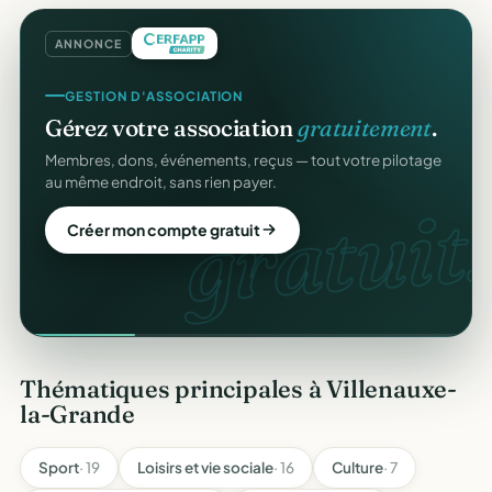
ANNONCE
GESTION D'ASSOCIATION
Gérez votre association
gratuitement
.
Membres, dons, événements, reçus — tout votre pilotage
au même endroit, sans rien payer.
gratuit.
Créer mon compte gratuit
Thématiques principales à Villenauxe-
la-Grande
Sport
· 19
Loisirs et vie sociale
· 16
Culture
· 7