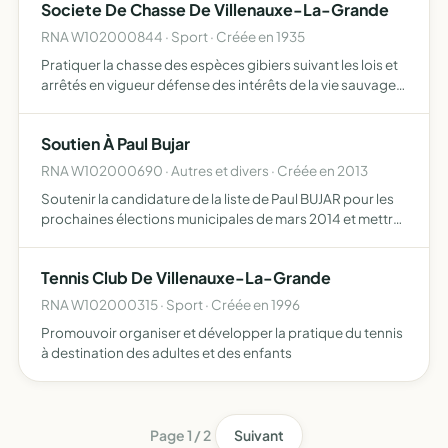
Societe De Chasse De Villenauxe-La-Grande
RNA W102000844 · Sport · Créée en 1935
Pratiquer la chasse des espèces gibiers suivant les lois et
arrêtés en vigueur défense des intérêts de la vie sauvage
dans la civilisation moderne favoriser la reproduction et la
conservation des espèces gibiers sédentair…
Soutien À Paul Bujar
RNA W102000690 · Autres et divers · Créée en 2013
Soutenir la candidature de la liste de Paul BUJAR pour les
prochaines élections municipales de mars 2014 et mettre
en exergue les réalisations municipales antérieures à mars
2014, ainsi que son programme pour les six proc…
Tennis Club De Villenauxe-La-Grande
RNA W102000315 · Sport · Créée en 1996
Promouvoir organiser et développer la pratique du tennis
à destination des adultes et des enfants
Page 1 / 2
Suivant