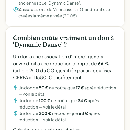
anciennes que 'Dynamic Danse'.
2
associations de Villenauxe-la-Grande ont été
créées la même année (2008).
Combien coûte vraiment un don à
'Dynamic Danse' ?
Un don à une association d'intérêt général
ouvre droit à une réduction d'impôt de
66 %
(article 200 du CGI), justifiée par un reçu fiscal
CERFA n°11580. Concrètement :
Un don de
50 €
ne coûte que
17 €
après réduction
—
voir le détail
Un don de
100 €
ne coûte que
34 €
après
réduction —
voir le détail
Un don de
200 €
ne coûte que
68 €
après
réduction —
voir le détail
Calculer pour un autre montant →