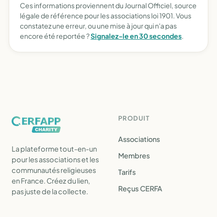
Ces informations proviennent du Journal Officiel, source
légale de référence pour les associations loi 1901. Vous
constatez une erreur, ou une mise à jour qui n'a pas
encore été reportée ?
Signalez-le en 30 secondes
.
PRODUIT
Associations
La plateforme tout-en-un
Membres
pour les associations et les
communautés religieuses
Tarifs
en France. Créez du lien,
Reçus CERFA
pas juste de la collecte.