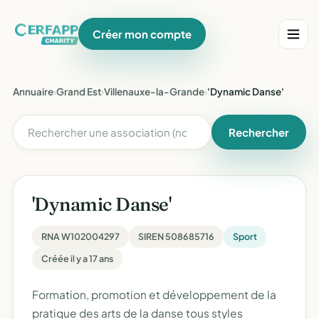
Créer mon compte
Annuaire
›
Grand Est
›
Villenauxe-la-Grande
›
'Dynamic Danse'
Rechercher
'Dynamic Danse'
RNA W102004297
SIREN 508685716
Sport
Créée il y a 17 ans
Formation, promotion et développement de la
pratique des arts de la danse tous styles