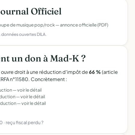
Journal Officiel
Groupe de musique pop/rock —
annonce officielle (PDF)
), données ouvertes DILA.
nt un don à Mad-K ?
l ouvre droit à une réduction d'impôt de
66 %
(article
 CERFA n°11580. Concrètement :
uction —
voir le détail
éduction —
voir le détail
éduction —
voir le détail
80
·
reçu fiscal perdu ?