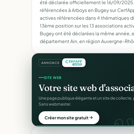
été déclarée officiellement le 16/09/2025. 
référencées à Arboys en Bugey sur CerfApp
actives référencées dans 4 thématiques dif
13ème position sur les 13 associations act
Bugey ont été déclarées la même année, en
département Ain, en région Auvergne-Rhô
ANNONCE
COLLECTE DE DONS
SITE WEB
Collectez des dons
en l
Votre site web d'associ
d
Campagnes, paiement sécurisé, reçu fiscal insta
Une page publique élégante et un site de collecte, 
donateur. 100 % gratuit.
Sans webmaster.
Lancer ma collecte
Créer mon site gratuit