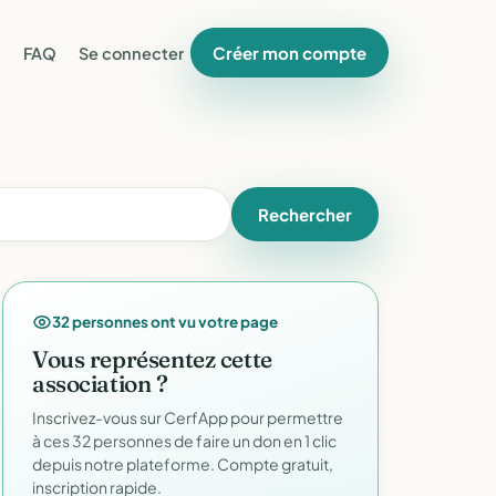
Créer mon compte
FAQ
Se connecter
Rechercher
32 personnes ont vu votre page
Vous représentez cette
association ?
Inscrivez-vous sur CerfApp pour permettre
à ces 32 personnes de faire un don en 1 clic
depuis notre plateforme. Compte gratuit,
inscription rapide.