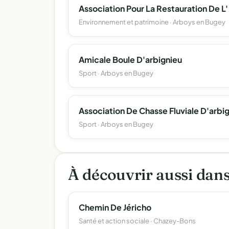
Association P
Environnement et patrimoine · Arboys en Bugey
Amicale Boule D'arbignieu
Sport · Arboys en Bugey
Sport · Arboys en Bugey
À découvrir aussi dan
Chemin De Jéricho
Santé et action sociale · Chazey-Bons