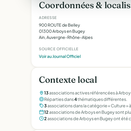
Coordonnées & localis
ADRESSE
900 ROUTE de Belley
01300 Arboys en Bugey
Ain, Auvergne-Rhône-Alpes
SOURCE OFFICIELLE
Voir au Journal Officiel
Contexte local
13
associations actives référencées à Arboys
Réparties dans
4
thématiques différentes.
3
associations dans la catégorie « Culture »
12
associations de Arboys en Bugey sont pl
2
associations de Arboys en Bugey ont été 