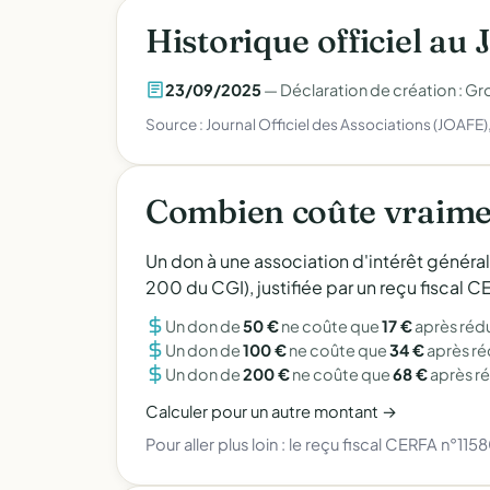
Historique officiel au 
23/09/2025
— Déclaration de création : 
Source : Journal Officiel des Associations (JOAFE
Combien coûte vraime
Un don à une association d'intérêt généra
200 du CGI), justifiée par un reçu fiscal
Un don de
50 €
ne coûte que
17 €
après réd
Un don de
100 €
ne coûte que
34 €
après r
Un don de
200 €
ne coûte que
68 €
après r
Calculer pour un autre montant →
Pour aller plus loin :
le reçu fiscal CERFA n°115