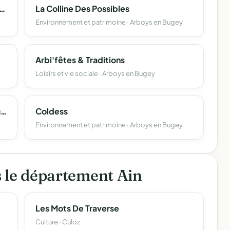
our La Restauration De L'eglise Saint Etienne D'arbignieu - (Aresea)
La Colline Des Possibles
Environnement et patrimoine · Arboys en Bugey
Arbi'fêtes & Traditions
Loisirs et vie sociale · Arboys en Bugey
Association De Chasse Fluviale D'arbignieu
Coldess
Environnement et patrimoine · Arboys en Bugey
s le département Ain
Les Mots De Traverse
Culture · Culoz