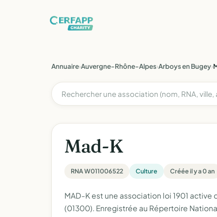
Annuaire
›
Auvergne-Rhône-Alpes
›
Arboys en Bugey
›
Mad-K
RNA W011006522
Culture
Créée il y a 0 an
MAD-K est une association loi 1901 active
(01300). Enregistrée au Répertoire Nation