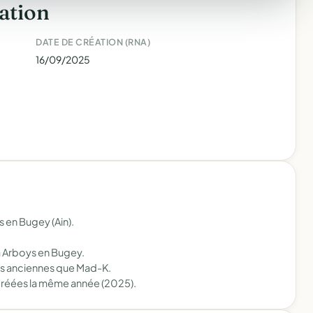
ation
DATE DE CRÉATION (RNA)
16/09/2025
 en Bugey (Ain).
 à Arboys en Bugey.
us anciennes que Mad-K.
créées la même année (2025).