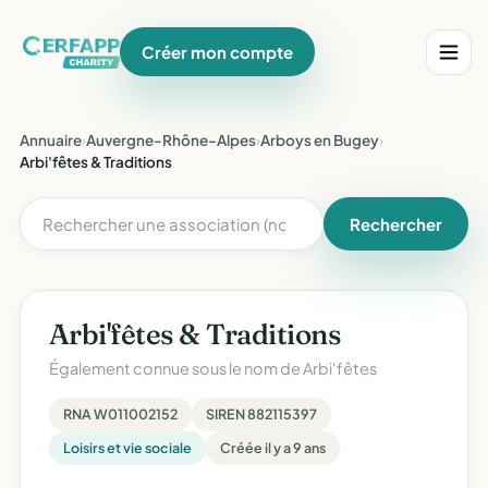
Créer mon compte
Annuaire
›
Auvergne-Rhône-Alpes
›
Arboys en Bugey
›
Arbi'fêtes & Traditions
Rechercher
Arbi'fêtes & Traditions
Également connue sous le nom de
Arbi'fêtes
RNA W011002152
SIREN 882115397
Loisirs et vie sociale
Créée il y a 9 ans