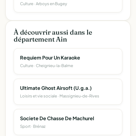
Culture · Arboys en Bugey
À découvrir aussi dans le
département Ain
Requiem Pour Un Karaoke
Culture · Cheignieu-la-Balme
Ultimate Ghost Airsoft (U.g.a.)
Loisirs et vie sociale · Massignieu-de-Rives
Societe De Chasse De Machurel
Sport · Brénaz