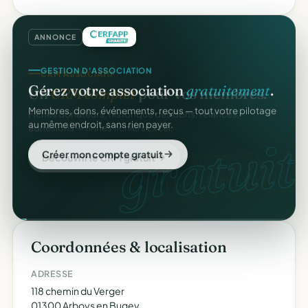
ANNONCE
GESTION D'ASSOCIATION
Gérez votre association
gratuitement
.
Membres, dons, événements, reçus — tout votre pilotage
au même endroit, sans rien payer.
gratuit
Créer mon compte gratuit
Coordonnées & localisation
ADRESSE
118 chemin du Verger
01300 Arboys en Bugey