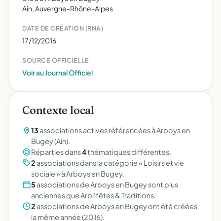
Ain, Auvergne-Rhône-Alpes
DATE DE CRÉATION (RNA)
17/12/2016
SOURCE OFFICIELLE
Voir au Journal Officiel
Contexte local
13
associations actives référencées à Arboys en
Bugey (Ain).
Réparties dans
4
thématiques différentes.
2
associations dans la catégorie « Loisirs et vie
sociale » à Arboys en Bugey.
5
associations de Arboys en Bugey sont plus
anciennes que Arbi'fêtes & Traditions.
2
associations de Arboys en Bugey ont été créées
la même année (2016).