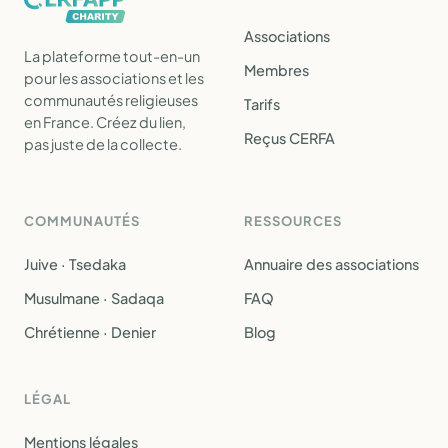
Associations
La plateforme tout-en-un
Membres
pour les associations et les
communautés religieuses
Tarifs
en France. Créez du lien,
Reçus CERFA
pas juste de la collecte.
COMMUNAUTÉS
RESSOURCES
Juive · Tsedaka
Annuaire des associations
Musulmane · Sadaqa
FAQ
Chrétienne · Denier
Blog
LÉGAL
Mentions légales