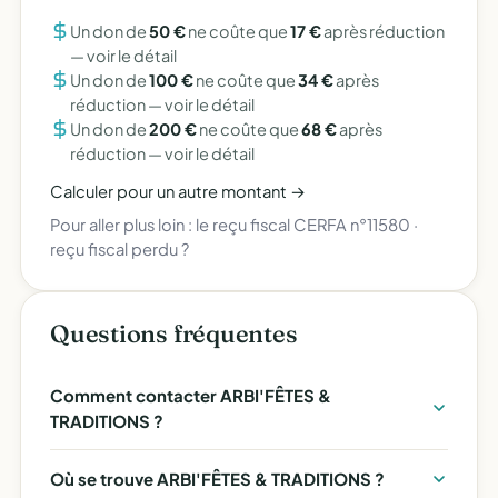
Un don de
50 €
ne coûte que
17 €
après réduction
—
voir le détail
Un don de
100 €
ne coûte que
34 €
après
réduction —
voir le détail
Un don de
200 €
ne coûte que
68 €
après
réduction —
voir le détail
Calculer pour un autre montant →
Pour aller plus loin :
le reçu fiscal CERFA n°11580
·
reçu fiscal perdu ?
Questions fréquentes
Comment contacter ARBI'FÊTES &
TRADITIONS ?
Où se trouve ARBI'FÊTES & TRADITIONS ?