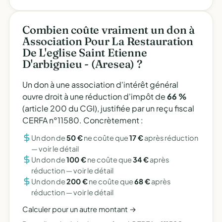
Combien coûte vraiment un don à
Association Pour La Restauration
De L'eglise Saint Etienne
D'arbignieu - (Aresea) ?
Un don à une association d'intérêt général
ouvre droit à une réduction d'impôt de
66 %
(article 200 du CGI), justifiée par un reçu fiscal
CERFA n°11580. Concrètement :
Un don de
50 €
ne coûte que
17 €
après réduction
—
voir le détail
Un don de
100 €
ne coûte que
34 €
après
réduction —
voir le détail
Un don de
200 €
ne coûte que
68 €
après
réduction —
voir le détail
Calculer pour un autre montant →