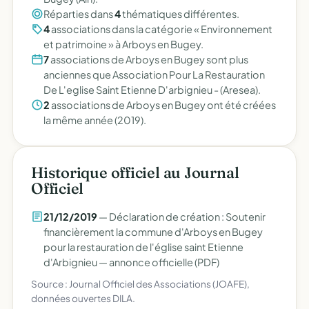
Réparties dans
4
thématiques différentes.
4
associations dans la catégorie « Environnement
et patrimoine » à Arboys en Bugey.
7
associations de Arboys en Bugey sont plus
anciennes que Association Pour La Restauration
De L'eglise Saint Etienne D'arbignieu - (Aresea).
2
associations de Arboys en Bugey ont été créées
la même année (2019).
Historique officiel au Journal
Officiel
21/12/2019
— Déclaration de création : Soutenir
financièrement la commune d'Arboys en Bugey
pour la restauration de l'église saint Etienne
d'Arbignieu —
annonce officielle (PDF)
Source : Journal Officiel des Associations (JOAFE),
données ouvertes DILA.