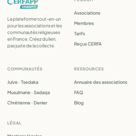
Associations
La plateforme tout-en-un
Membres
pour les associations et les
communautés religieuses
Tarifs
en France. Créez du lien,
Reçus CERFA
pas juste de la collecte.
COMMUNAUTÉS
RESSOURCES
Juive · Tsedaka
Annuaire des associations
Musulmane · Sadaqa
FAQ
Chrétienne · Denier
Blog
LÉGAL