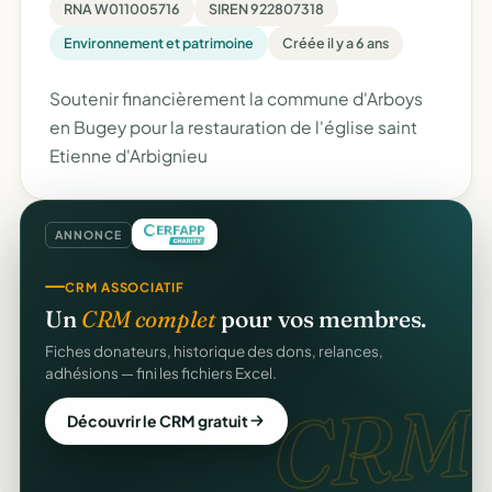
RNA W011005716
SIREN 922807318
Environnement et patrimoine
Créée il y a 6 ans
Soutenir financièrement la commune d'Arboys
en Bugey pour la restauration de l'église saint
Etienne d'Arbignieu
ANNONCE
CRM ASSOCIATIF
Un
CRM complet
pour vos membres.
Fiches donateurs, historique des dons, relances,
adhésions — fini les fichiers Excel.
CRM.
Découvrir le CRM gratuit