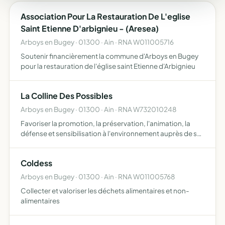
Association Pour La Restauration De L'eglise
Saint Etienne D'arbignieu - (Aresea)
Arboys en Bugey · 01300 · Ain · RNA W011005716
Soutenir financièrement la commune d'Arboys en Bugey
pour la restauration de l'église saint Etienne d'Arbignieu
La Colline Des Possibles
Arboys en Bugey · 01300 · Ain · RNA W732010248
Favoriser la promotion, la préservation, l'animation, la
défense et sensibilisation à l'environnement auprès de ses
membres quels que soit leur âge, et leur origine
géographique faciliter l'accès au logement, aux formes
Coldess
p…
Arboys en Bugey · 01300 · Ain · RNA W011005768
Collecter et valoriser les déchets alimentaires et non-
alimentaires