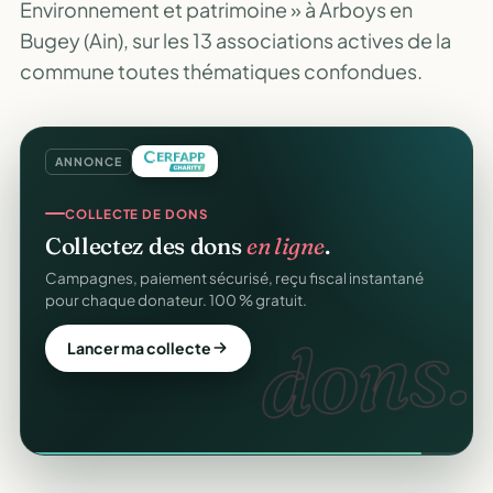
Environnement et patrimoine » à Arboys en
Bugey (Ain), sur les 13 associations actives de la
commune toutes thématiques confondues.
ANNONCE
COLLECTE DE DONS
Collectez des dons
en ligne
.
Campagnes, paiement sécurisé, reçu fiscal instantané
pour chaque donateur. 100 % gratuit.
dons.
Lancer ma collecte