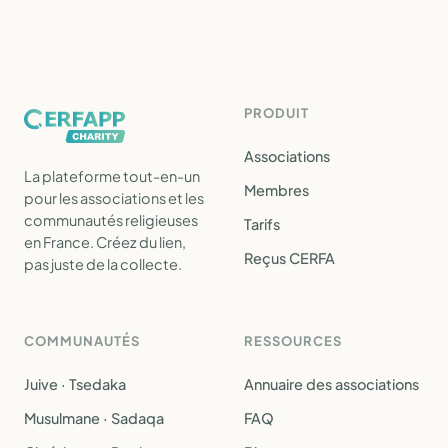
PRODUIT
Associations
La plateforme tout-en-un
Membres
pour les associations et les
communautés religieuses
Tarifs
en France. Créez du lien,
Reçus CERFA
pas juste de la collecte.
COMMUNAUTÉS
RESSOURCES
Juive · Tsedaka
Annuaire des associations
Musulmane · Sadaqa
FAQ