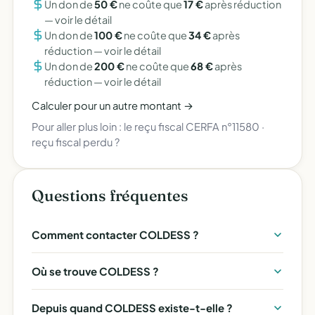
Un don de
50 €
ne coûte que
17 €
après réduction
—
voir le détail
Un don de
100 €
ne coûte que
34 €
après
réduction —
voir le détail
Un don de
200 €
ne coûte que
68 €
après
réduction —
voir le détail
Calculer pour un autre montant →
Pour aller plus loin :
le reçu fiscal CERFA n°11580
·
reçu fiscal perdu ?
Questions fréquentes
Comment contacter COLDESS ?
Où se trouve COLDESS ?
Depuis quand COLDESS existe-t-elle ?