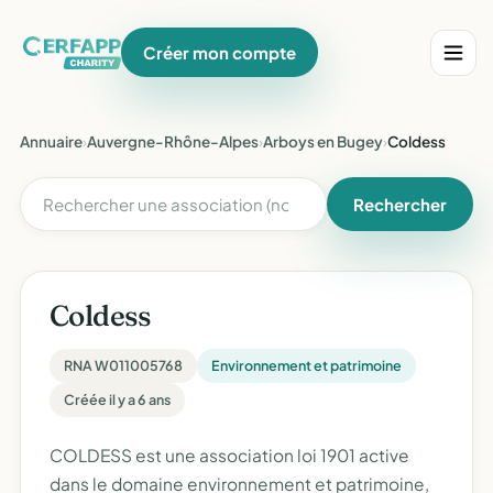
Créer mon compte
Annuaire
›
Auvergne-Rhône-Alpes
›
Arboys en Bugey
›
Coldess
Rechercher
Coldess
RNA W011005768
Environnement et patrimoine
Créée il y a 6 ans
COLDESS est une association loi 1901 active
dans le domaine environnement et patrimoine,