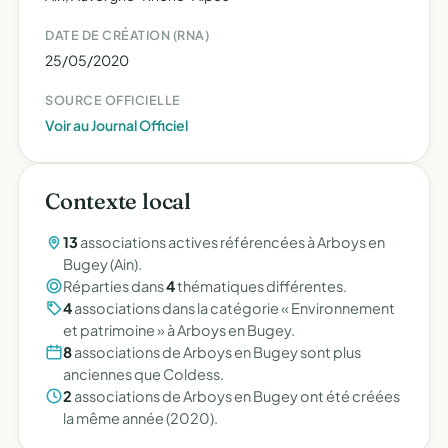
DATE DE CRÉATION (RNA)
25/05/2020
SOURCE OFFICIELLE
Voir au Journal Officiel
Contexte local
13
associations actives référencées à Arboys en
Bugey (Ain).
Réparties dans
4
thématiques différentes.
4
associations dans la catégorie « Environnement
et patrimoine » à Arboys en Bugey.
8
associations de Arboys en Bugey sont plus
anciennes que Coldess.
2
associations de Arboys en Bugey ont été créées
la même année (2020).