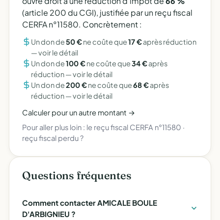
ouvre droit à une réduction d'impôt de
66 %
(article 200 du CGI), justifiée par un reçu fiscal
CERFA n°11580. Concrètement :
Un don de
50 €
ne coûte que
17 €
après réduction
—
voir le détail
Un don de
100 €
ne coûte que
34 €
après
réduction —
voir le détail
Un don de
200 €
ne coûte que
68 €
après
réduction —
voir le détail
Calculer pour un autre montant →
Pour aller plus loin :
le reçu fiscal CERFA n°11580
·
reçu fiscal perdu ?
Questions fréquentes
Comment contacter AMICALE BOULE
D'ARBIGNIEU ?