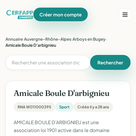
Créer mon compte
Annuaire
›
Auvergne-Rhône-Alpes
›
Arboys en Bugey
›
Amicale Boule D'arbignieu
Rechercher
Amicale Boule D'arbignieu
RNA W011000395
Sport
Créée il y a 28 ans
AMICALE BOULE D'ARBIGNIEU est une
association loi 1901 active dans le domaine