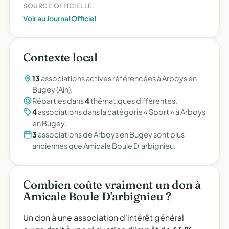
SOURCE OFFICIELLE
Voir au Journal Officiel
Contexte local
13
associations actives référencées à Arboys en
Bugey (Ain).
Réparties dans
4
thématiques différentes.
4
associations dans la catégorie « Sport » à Arboys
en Bugey.
3
associations de Arboys en Bugey sont plus
anciennes que Amicale Boule D'arbignieu.
Combien coûte vraiment un don à
Amicale Boule D'arbignieu ?
Un don à une association d'intérêt général