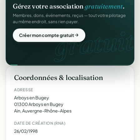
Gérez votre association
gratuitement
.
Membres, dons, événements, reçus — tout votre pilotage
au même endroit, sans rien payer.
gratuit.
Créer mon compte gratuit
Coordonnées & localisation
ADRESSE
Arboys en Bugey
01300 Arboys en Bugey
Ain, Auvergne-Rhône-Alpes
DATE DE CRÉATION (RNA)
26/02/1998