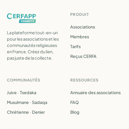
PRODUIT
Associations
La plateforme tout-en-un
Membres
pour les associations et les
communautés religieuses
Tarifs
en France. Créez du lien,
Reçus CERFA
pas juste de la collecte.
COMMUNAUTÉS
RESSOURCES
Juive · Tsedaka
Annuaire des associations
Musulmane · Sadaqa
FAQ
Chrétienne · Denier
Blog