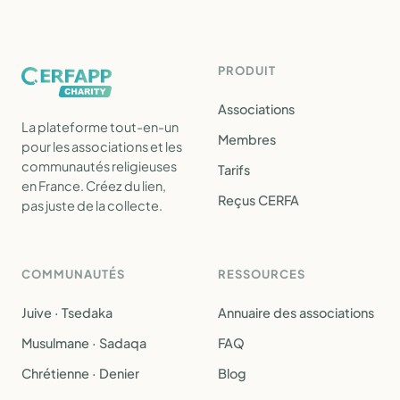
PRODUIT
Associations
La plateforme tout-en-un
Membres
pour les associations et les
communautés religieuses
Tarifs
en France. Créez du lien,
Reçus CERFA
pas juste de la collecte.
COMMUNAUTÉS
RESSOURCES
Juive · Tsedaka
Annuaire des associations
Musulmane · Sadaqa
FAQ
Chrétienne · Denier
Blog