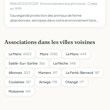
RNA W722001329 · Environnement et patrimoine · Créée
en 1999
Sauvegarde protection des animaux de ferme
abandonnes, estropies dans notre environnement faire
connaître les races, leur vies apporter des connaissances
aux particuliers desireux d'adopter, apprendre,
connaître, acheter …
Associations dans les villes voisines
Le Mans
· 4503
Mans
· 1085
Le Mans
· 449
Sablé-Sur-Sarthe
· 366
La Flèche
· 348
Allonnes
· 303
Mamers
· 197
La Ferté-Bernard
· 187
Coulaines
· 187
Arnage
· 178
Changé
· 177
Mulsanne
· 145