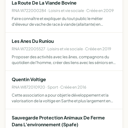
La Route De La Viande Bovine
RNA W722000284 · Loisirs et vie sociale · Créée en 2009
Faire connaître et expliquer du tout public le métier
d'éleveur de vache de race à viande (allaitante) en
corrélation avec les différentes races présentes sur le
territoire des communes de Courcival Jauzé et Saint
Les Anes Du Runiou
Aignan
RNA W722005527 · Loisirs et vie sociale · Créée en 2019
Proposer des activités avec les ânes, compagnons du
quotidien de l'homme, créer des liens avec les séniors en
structure Ephad par sa présence et son contact, recréer
un lien social pour les jeunes enfants et adultes en si…
Quentin Voltige
RNA W872010920 · Sport · Créée en 2016
Cette association a pour objet le développement et la
valorisation de la voltige en Sarthe et plus largement en
région Pays de la Loire par le biais de formations,
d'organisations de compétitions et de manifestations
Sauvegarde Protection Animaux De Ferme
Dans L'environnement (Spafe)