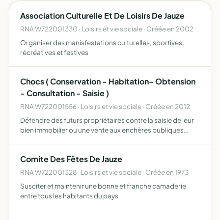
Association Culturelle Et De Loisirs De Jauze
RNA W722001330 · Loisirs et vie sociale · Créée en 2002
Organiser des manisfestations culturelles, sportives,
récréatives et festives
Chocs ( Conservation - Habitation- Obtension
- Consultation - Saisie )
RNA W722001556 · Loisirs et vie sociale · Créée en 2012
Défendre des futurs propriétaires contre la saisie de leur
bien immobilier ou une vente aux enchères publiques
l'association se pourvoira a un acte judiciaire ou une aide
financière permettant la restitution du bien immob…
Comite Des Fêtes De Jauze
RNA W722001328 · Loisirs et vie sociale · Créée en 1973
Susciter et maintenir une bonne et franche camaderie
entre tous les habitants du pays