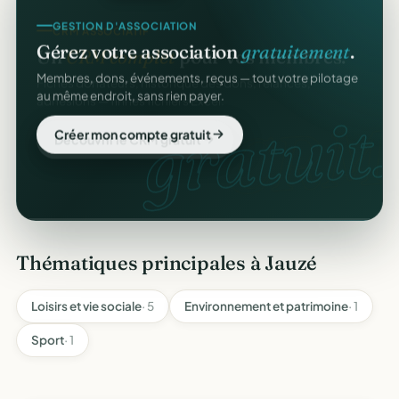
CRM ASSOCIATIF
GESTION D'ASSOCIATION
Un
CRM complet
pour vos membres.
Gérez votre association
gratuitement
.
Fiches donateurs, historique des dons, relances,
Membres, dons, événements, reçus — tout votre pilotage
adhésions — fini les fichiers Excel.
au même endroit, sans rien payer.
CRM
gratuit.
Découvrir le CRM gratuit
Créer mon compte gratuit
Thématiques principales à Jauzé
Loisirs et vie sociale
· 5
Environnement et patrimoine
· 1
Sport
· 1