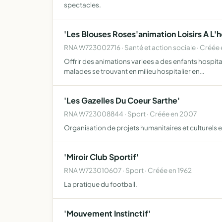
spectacles.
'Les Blouses Roses'animation Loisirs A L'
RNA W723002716 · Santé et action sociale · Créée
Offrir des animations variees a des enfants hospital
malades se trouvant en milieu hospitalier en…
'Les Gazelles Du Coeur Sarthe'
RNA W723008844 · Sport · Créée en 2007
Organisation de projets humanitaires et culturels en
'Miroir Club Sportif'
RNA W723010607 · Sport · Créée en 1962
La pratique du football.
'Mouvement Instinctif'