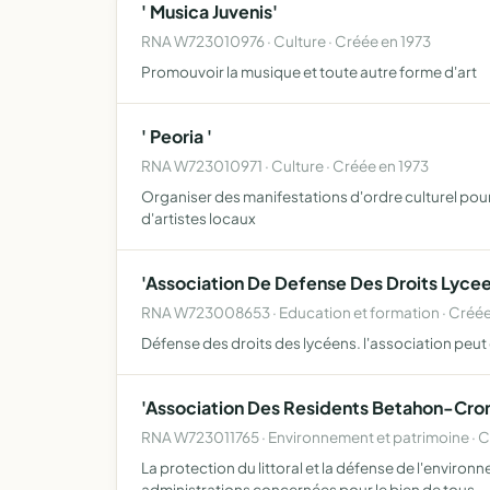
' Musica Juvenis'
RNA W723010976 · Culture · Créée en 1973
Promouvoir la musique et toute autre forme d'art
' Peoria '
RNA W723010971 · Culture · Créée en 1973
Organiser des manifestations d'ordre culturel pour
d'artistes locaux
'Association De Defense Des Droits Lyce
RNA W723008653 · Education et formation · Créé
Défense des droits des lycéens. l'association peut d
'Association Des Residents Betahon-Cr
RNA W723011765 · Environnement et patrimoine · 
La protection du littoral et la défense de l'envir
administrations concernées pour le bien de tous