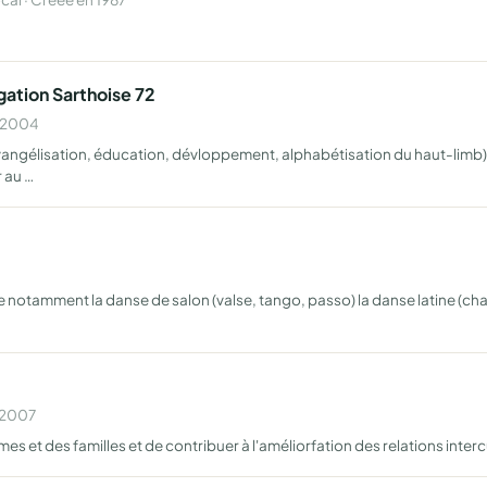
gation Sarthoise 72
n 2004
angélisation, éducation, dévloppement, alphabétisation du haut-limb), 
r au …
tamment la danse de salon (valse, tango, passo) la danse latine (cha-ch
n 2007
mes et des familles et de contribuer à l'améliorfation des relations interc