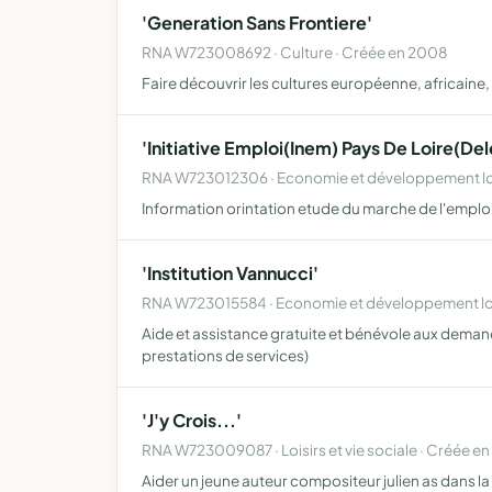
'Generation Sans Frontiere'
RNA W723008692 · Culture · Créée en 2008
Faire découvrir les cultures européenne, africaine,
'Initiative Emploi(Inem) Pays De Loire(De
RNA W723012306 · Economie et développement loc
Information orintation etude du marche de l'emplo
'Institution Vannucci'
RNA W723015584 · Economie et développement loc
Aide et assistance gratuite et bénévole aux demand
prestations de services)
'J'y Crois...'
RNA W723009087 · Loisirs et vie sociale · Créée e
Aider un jeune auteur compositeur julien as dans la