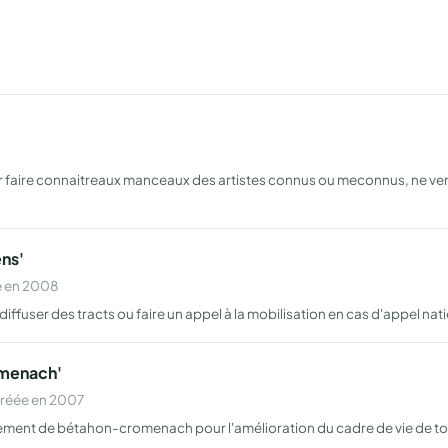
 faire connaitreaux manceaux des artistes connus ou meconnus, ne venan
ens'
e en 2008
iffuser des tracts ou faire un appel à la mobilisation en cas d'appel nati
omenach'
Créée en 2007
onnement de bétahon-cromenach pour l'amélioration du cadre de vie de to