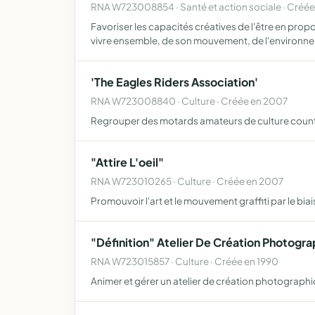
RNA W723008854 · Santé et action sociale · Créé
Favoriser les capacités créatives de l'être en prop
vivre ensemble, de son mouvement, de l'environn
'The Eagles Riders Association'
RNA W723008840 · Culture · Créée en 2007
Regrouper des motards amateurs de culture country
"Attire L'oeil"
RNA W723010265 · Culture · Créée en 2007
Promouvoir l'art et le mouvement graffiti par le bia
"Définition" Atelier De Création Photogra
RNA W723015857 · Culture · Créée en 1990
Animer et gérer un atelier de création photographi