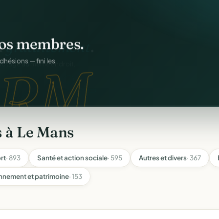
os membres.
RM.
dhésions — fini les
s à Le Mans
rt
· 893
Santé et action sociale
· 595
Autres et divers
· 367
nnement et patrimoine
· 153