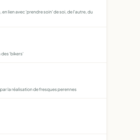
 lien avec 'prendre soin' de soi, de l'autre, du
des 'bikers'
e par la réalisation de fresques perennes