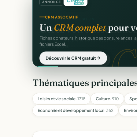
ANNONCE
CRM ASSOCIATIF
Un
CRM complet
pour v
C
Fiches donateurs, historique des dons, relances, a
fichiers Excel.
Découvrir le CRM gratuit
Thématiques principale
Loisirs et vie sociale
· 1318
Culture
· 910
Spo
Economie et développement local
· 362
Enviro