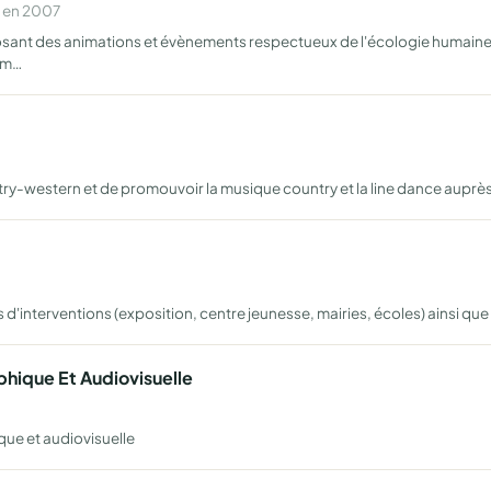
e en 2007
osant des animations et évènements respectueux de l'écologie humaine, en
em…
-western et de promouvoir la musique country et la line dance auprès 
is d'interventions (exposition, centre jeunesse, mairies, écoles) ainsi qu
phique Et Audiovisuelle
que et audiovisuelle