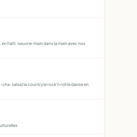
en haïti. oeuvrer main dans la main avec nos
a, salsa) la country le rock'n roll la danse en
ulturelles