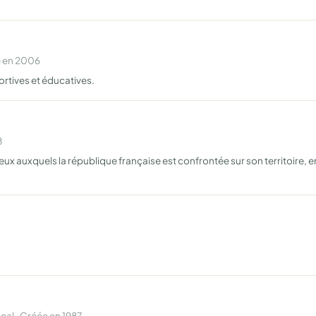
e en 2006
ortives et éducatives.
8
njeux auxquels la république française est confrontée sur son territoire, 
al · Créée en 1987