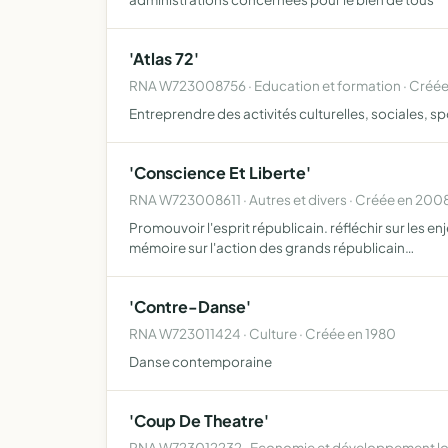
'Atlas 72'
RNA W723008756 · Education et formation · Créé
Entreprendre des activités culturelles, sociales, sp
'Conscience Et Liberte'
RNA W723008611 · Autres et divers · Créée en 200
Promouvoir l'esprit républicain. réfléchir sur les e
mémoire sur l'action des grands républicain…
'Contre-Danse'
RNA W723011424 · Culture · Créée en 1980
Danse contemporaine
'Coup De Theatre'
RNA W723012232 · Economie et développement loc