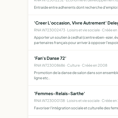
Entraide entre adherents dont recherche d'emploi
'Creer L'occasion, Vivre Autrement' Dele
RNA W723002473 · Loisirs et vie sociale · Créée e
Apporter un soutien à cedhal (centre eben-ezer, év
partenaires français pour arriver à opposer l'espoi
'Fan's Danse 72'
RNA W723008686 · Culture · Créée en 2008
Promotion de la danse de salon dans son ensemble no
ligne etc..
'Femmes-Relais-Sarthe'
RNA W723000138 · Loisirs et vie sociale · Créée e
Favoriser l'intégration sociale et culturelle des fem