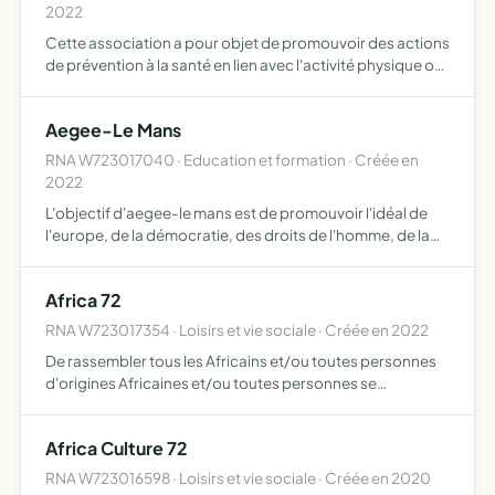
2022
Cette association a pour objet de promouvoir des actions
de prévention à la santé en lien avec l'activité physique ou
la diététique, pour un public ayant des besoins
spécifiques (amélioration de sa santé, maladies, pathol…
Aegee-Le Mans
RNA W723017040 · Education et formation · Créée en
2022
L'objectif d'aegee-le mans est de promouvoir l'idéal de
l'europe, de la démocratie, des droits de l'homme, de la
tolérance, de la coopération inter-frontalière, de la
mobilité, de l'intégration européenne et une dimension…
Africa 72
RNA W723017354 · Loisirs et vie sociale · Créée en 2022
De rassembler tous les Africains et/ou toutes personnes
d'origines Africaines et/ou toutes personnes se
reconnaissant dans l'objet - De promouvoir la culture
africaine - D'inciter les Africains et/ou toutes personnes
Africa Culture 72
d'or…
RNA W723016598 · Loisirs et vie sociale · Créée en 2020