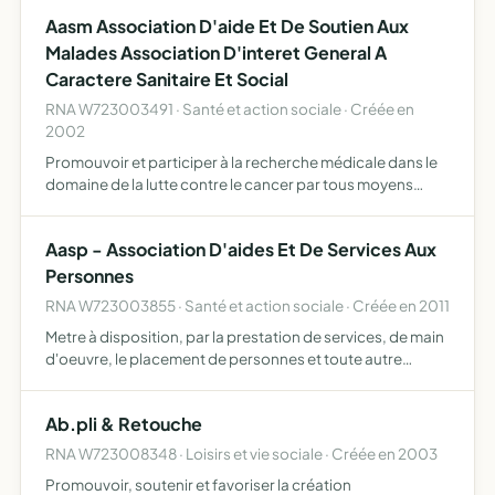
acheter du matériel Le matériel sera alors reversé à d…
Aasm Association D'aide Et De Soutien Aux
Malades Association D'interet General A
Caractere Sanitaire Et Social
RNA W723003491 · Santé et action sociale · Créée en
2002
Promouvoir et participer à la recherche médicale dans le
domaine de la lutte contre le cancer par tous moyens
encourager l'échange des informations et résultats des
recherches entre le praticiens et scientifiques attirer …
Aasp - Association D'aides Et De Services Aux
Personnes
RNA W723003855 · Santé et action sociale · Créée en 2011
Metre à disposition, par la prestation de services, de main
d'oeuvre, le placement de personnes et toute autre
formule permise par la loi, de rendre des services aux
personnes et familles à leur domicile en leur apportant…
Ab.pli & Retouche
RNA W723008348 · Loisirs et vie sociale · Créée en 2003
Promouvoir, soutenir et favoriser la création