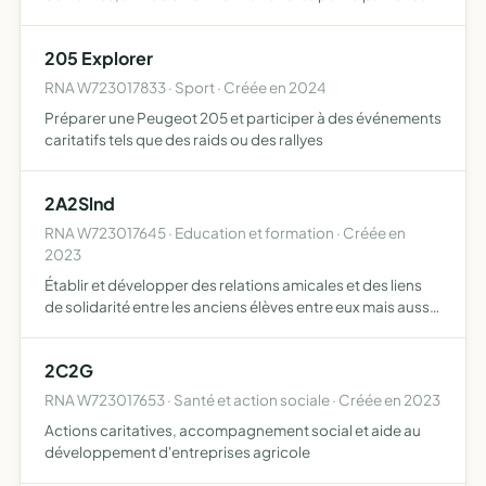
en améliorant la notoriété des petits commerces de la ville
de Nantes
205 Explorer
RNA W723017833 · Sport · Créée en 2024
Préparer une Peugeot 205 et participer à des événements
caritatifs tels que des raids ou des rallyes
2A2Slnd
RNA W723017645 · Education et formation · Créée en
2023
Établir et développer des relations amicales et des liens
de solidarité entre les anciens élèves entre eux mais aussi
avec les professeurs de la filière technologique du lycée
Notre-Dame successivement dénommée F8, SMS, S…
2C2G
RNA W723017653 · Santé et action sociale · Créée en 2023
Actions caritatives, accompagnement social et aide au
développement d'entreprises agricole