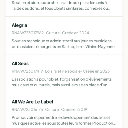
Soutien et aide aux orphelins aide aux plus démunis à
l'aide des dons, et tous objets similaires, connexes ou
complémentaires ou susceptibles d'en favoriser la
réalisation ou le développement
Alegria
RNA W723017962 · Culture · Créée en 2024
Soutien technique et administratif aux jeunes musiciens
ou musiciens émergents en Sarthe, Ille et Vilaine Mayenne
All Seas
RNA W723017419 · Loisirs et vie sociale · Créée en 2023
L'association a pour objet, l'organisation d'évènements
musicaux et culturels, mais aussi la mise en place d'un
traiteur à destination des personnes que la maladie,
l'isolement, les détresses morales ou matérielles, un sé…
All We Are Le Label
RNA W723016175 · Culture · Créée en 2019
Promouvoir et permettre le développement des arts et
musiques actuelles sous toutes leurs formes Production