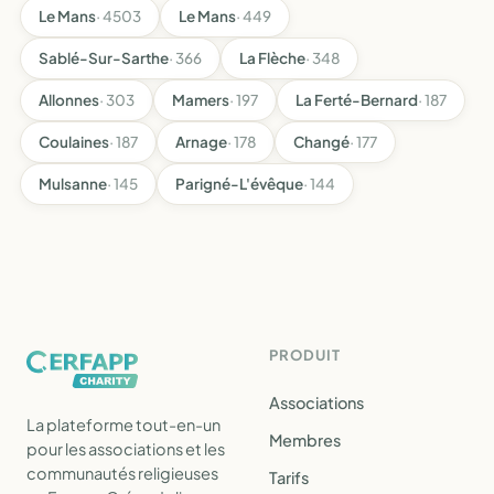
Le Mans
· 4503
Le Mans
· 449
Sablé-Sur-Sarthe
· 366
La Flèche
· 348
Allonnes
· 303
Mamers
· 197
La Ferté-Bernard
· 187
Coulaines
· 187
Arnage
· 178
Changé
· 177
Mulsanne
· 145
Parigné-L'évêque
· 144
PRODUIT
Associations
La plateforme tout-en-un
Membres
pour les associations et les
communautés religieuses
Tarifs