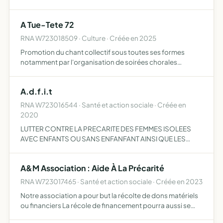
des Gazelles 2026 (35e édition) ou tout autre édition
ultérieure, assurer la communication de ces évènements,
A Tue-Tete 72
ass…
RNA W723018509 · Culture · Créée en 2025
Promotion du chant collectif sous toutes ses formes
notamment par l'organisation de soirées chorales
participatives, la diffusion et la valorisation du répertoire
musical populaire et contemporain, la création de
A.d.f.i.t
moments …
RNA W723016544 · Santé et action sociale · Créée en
2020
LUTTER CONTRE LA PRECARITE DES FEMMES ISOLEES
AVEC ENFANTS OU SANS ENFANFANT AINSI QUE LES
JEUNES EN DIFFICULTER SCOLAIRE OU EN PRECARITE
A&M Association : Aide À La Précarité
RNA W723017465 · Santé et action sociale · Créée en 2023
Notre association a pour but la récolte de dons matériels
ou financiers La récole de financement pourra aussi se
faire sous la forme de vente de produits pour ensuite