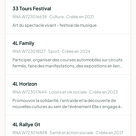
33 Tours Festival
RNA W723016638 · Culture · Créée en 2021
Art du spectacle vivant - festival de musique
4L Family
RNA W723018127 · Sport · Créée en 2024
Participer, organiser des courses automobiles sur circuits
fermés, faire des manifestations, des expositions en lien
avec l'automobile
4L Horizon
RNA W723017644 · Loisirs et vie sociale · Créée en 2023
Promouvoir la solidarité, l'entraide et la découverte de
nouvelles cultures au sein de l'événement Elle s'engage à
respecter les valeurs de fair-play, d'écologie et de
responsabilité sociale tout au long de sa préparation…
4L Rallye Gt
RNA W723016848 · Santé et action sociale · Créée en 2021