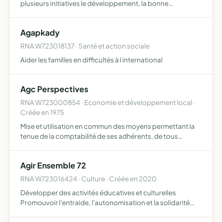
plusieurs initiatives le développement, la bonne
gouvernance et le renforcement de la démocratie dans le
monde au profit de l'afrique l'association accompagnera
Agapkady
la dias…
RNA W723018137 · Santé et action sociale
Aider les familles en difficultés à l international
Agc Perspectives
RNA W723000854 · Economie et développement local ·
Créée en 1975
Mise et utilisation en commun des moyens permettant la
tenue de la comptabilité de ses adhérents, de tous
travaux de comptabilité, de gestion de leur entreprise
réalisation, pour ses adhérents, et toutes personnes
Agir Ensemble 72
suscept…
RNA W723016424 · Culture · Créée en 2020
Développer des activités éducatives et culturelles
Promouvoir l'entraide, l'autonomisation et la solidarité
entre les membres Développer des activités de soutien à