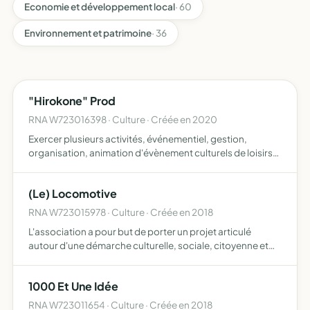
Economie et développement local
· 60
Environnement et patrimoine
· 36
"Hirokone" Prod
RNA W723016398 · Culture · Créée en 2020
Exercer plusieurs activités, événementiel, gestion,
organisation, animation d'évènement culturels de loisirs
et festif
(Le) Locomotive
RNA W723015978 · Culture · Créée en 2018
L'association a pour but de porter un projet articulé
autour d'une démarche culturelle, sociale, citoyenne et
écologique En ce sens, l'objectif initial porté par
l'association s'articule autour de l'ouverture, de l'exploi…
1000 Et Une Idée
RNA W723011654 · Culture · Créée en 2018