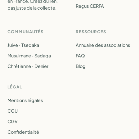
en France. Créez du lien,
Reçus CERFA
pas juste de la collecte.
COMMUNAUTÉS
RESSOURCES
Juive · Tsedaka
Annuaire des associations
Musulmane · Sadaqa
FAQ
Chrétienne · Denier
Blog
LÉGAL
Mentions légales
CGU
CGV
Confidentialité