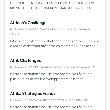
PROMOUVOIRE L ART ET LA CULTURE AFRICAINE DANS LE
MONDE ET PLUS PRECISEMENT DANS LE PAYS DE LA
LOIRE LA COIFFURE / LA DANSE /LA MODE / LA MUSIQUE
/ART CULINAIRE AFRICAIN
African's Challenge
RNA W723016433 · Santé et action sociale · Créée en
2020
L'Association African's Challenge, vise à renforcer les liens
d'amitié et de fraternité entre les membres Elle se fonde
sur l'entraide morale, sociale et matérielle de ses
membres Elle organise les sorties de groupe et pr…
Afrik Challenges
RNA W723012388 · Santé et action sociale · Créée en 2018
Cette association a pour but de promouvoir à travers
plusieurs initiatives le développement, la bonne
gouvernance et le renforcement de la démocratie dans le
monde au profit de l'Afrique La promotion et diffusion de
Afrika Strategies France
la cu…
RNA W723012252 · Autres et divers · Créée en 2018
Cette association a pour but de promouvoir à travers