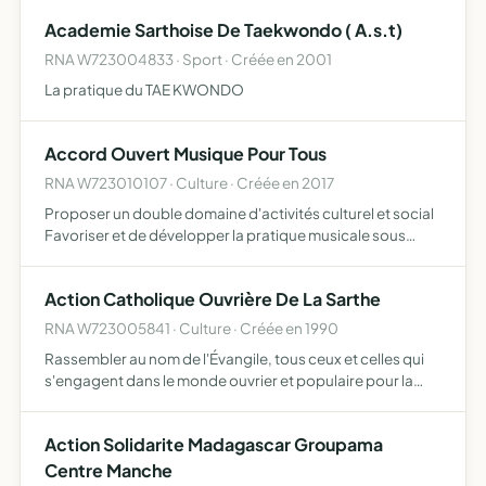
maine
Academie Sarthoise De Taekwondo ( A.s.t)
RNA W723004833 · Sport · Créée en 2001
La pratique du TAE KWONDO
Accord Ouvert Musique Pour Tous
RNA W723010107 · Culture · Créée en 2017
Proposer un double domaine d'activités culturel et social
Favoriser et de développer la pratique musicale sous
différentes formes apprentissage, création, répétition,
concerts et enregistrements Elle s'adresse à toute per…
Action Catholique Ouvrière De La Sarthe
RNA W723005841 · Culture · Créée en 1990
Rassembler au nom de l'Évangile, tous ceux et celles qui
s'engagent dans le monde ouvrier et populaire pour la
construction d'une société plus juste et plus humaine et
veulent y témoigner de leur foi pourvoir à l'éducatio…
Action Solidarite Madagascar Groupama
Centre Manche