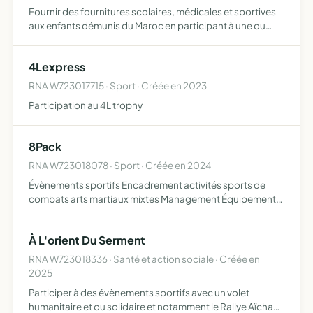
Fournir des fournitures scolaires, médicales et sportives
aux enfants démunis du Maroc en participant à une ou
plusieurs éditions du rallye-raid humanitaire 4L TROPHY à
bord 'une Renault 4L , réparer des véhicules anciens…
4Lexpress
RNA W723017715 · Sport · Créée en 2023
Participation au 4L trophy
8Pack
RNA W723018078 · Sport · Créée en 2024
Évènements sportifs Encadrement activités sports de
combats arts martiaux mixtes Management Équipement
Matériels Audiovisuel
À L'orient Du Serment
RNA W723018336 · Santé et action sociale · Créée en
2025
Participer à des évènements sportifs avec un volet
humanitaire et ou solidaire et notamment le Rallye Aïcha