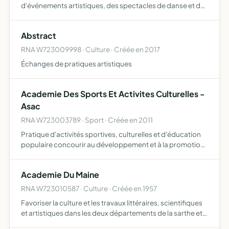
d'événements artistiques, des spectacles de danse et de
théâtre organiser des rencontres et des présentations de
travaux avec d'autres disciplines artistiques littérature,
Abstract
art…
RNA W723009998 · Culture · Créée en 2017
Échanges de pratiques artistiques
Academie Des Sports Et Activites Culturelles -
Asac
RNA W723003789 · Sport · Créée en 2011
Pratique d'activités sportives, culturelles et d'éducation
populaire concourir au développement et à la promotion
du sport, des activités physiques, sportives, sociales,
artistiques et culturelles
Academie Du Maine
RNA W723010587 · Culture · Créée en 1957
Favoriser la culture et les travaux littéraires, scientifiques
et artistiques dans les deux départements de la sarthe et
de le mayenne qui constituaient l'ancienne province du