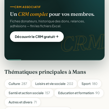
CRM ASSOCIATIF
Un
CRM complet
pour vos membres.
Fiches donateurs, historique des dons, relances,
adhésions — fini les fichiers Excel.
CRM.
Découvrir le CRM gratuit
Thématiques principales à Mans
Culture
· 287
Loisirs et vie sociale
· 202
Sport
· 180
Santé et action sociale
· 157
Education et formation
· 90
Autres et divers
· 71