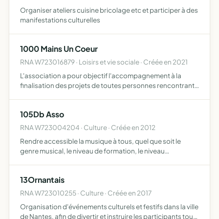
Organiser ateliers cuisine bricolage etc et participer à des
manifestations culturelles
1000 Mains Un Coeur
RNA W723016879 · Loisirs et vie sociale · Créée en 2021
L'association a pour objectif l'accompagnement à la
finalisation des projets de toutes personnes rencontrant
des difficultés d'insertion du fait de leurs handicap
physiques et ou du fait de manque de méthodologies ou
105Db Asso
de c…
RNA W723004204 · Culture · Créée en 2012
Rendre accessible la musique à tous, quel que soit le
genre musical, le niveau de formation, le niveau
budgétaire ou la notoriété des groupes Dans un premier
temps cette accessibilité se fera grâce à l'organisation de
13Ornantais
con…
RNA W723010255 · Culture · Créée en 2017
Organisation d'événements culturels et festifs dans la ville
de Nantes, afin de divertir et instruire les participants tout