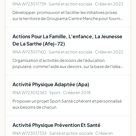
RNA W723017739 · Santé et action sociale · Créée en 2023
Développer, promouvoir et faciliter les initiatives prises
sur le territoire de Groupama Centre Manche pour fournir
une aide bénévole à caractère éducatif, social ou
humanitaire à toute structure retenue par l'Association…
Actions Pour La Famille, L'enfance, La Jeunesse
De La Sarthe (Afej-72)
RNA W723017160 · Santé et action sociale · Créée en 2022
Organisation d'activités de loisirs de l'éducation
populaire, comme l'aide aux devoirs, sur la base de l'idéal
chrétien d'activités artistiques et artisanales et de toutes
activités culturelles organisées par l'Eglise Eva…
Activité Physique Adaptée (Apa)
RNA W723012362 · Sport · Créée en 2018
Proposer un projet Sport Santé cohérent et personnalisé
aux besoins de chacun
Activité Physique Prévention Et Santé
RNA W723017334 · Santé et action sociale · Créée en