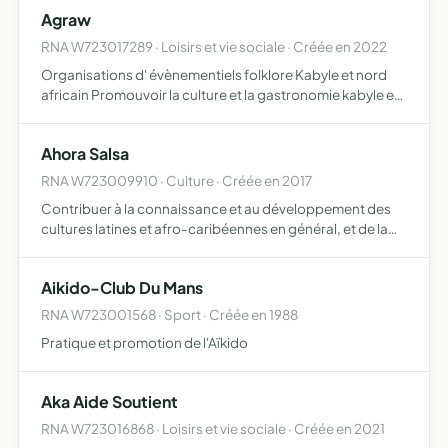
l'éducation des enfants des membres
Agraw
RNA W723017289 · Loisirs et vie sociale · Créée en 2022
Organisations d' évènementiels folklore Kabyle et nord
africain Promouvoir la culture et la gastronomie kabyle en
Sarthe Informer et aide aux démarches administratifs
numériques Échanges culturels entre la Sarthe et la Ka…
Ahora Salsa
RNA W723009910 · Culture · Créée en 2017
Contribuer à la connaissance et au développement des
cultures latines et afro-caribéennes en général, et de la
danse en particulier
Aikido-Club Du Mans
RNA W723001568 · Sport · Créée en 1988
Pratique et promotion de l'Aïkido
Aka Aide Soutient
RNA W723016868 · Loisirs et vie sociale · Créée en 2021