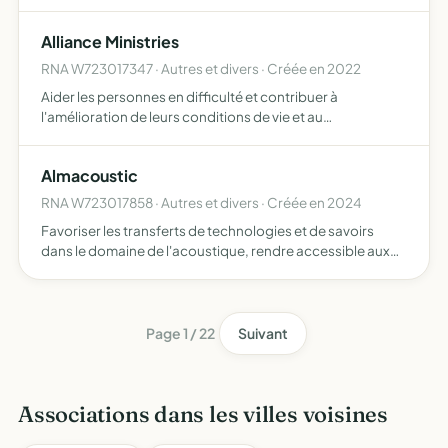
et réalisation phonographiques, promotion,
communication physique et web, distribution,
Alliance Ministries
développement de carrière…
RNA W723017347 · Autres et divers · Créée en 2022
Aider les personnes en difficulté et contribuer à
l'amélioration de leurs conditions de vie et au
développement de leur autonomie personnelle,
professionnelle et sociale, et tous objets similaires,
Almacoustic
connexes ou complémenta…
RNA W723017858 · Autres et divers · Créée en 2024
Favoriser les transferts de technologies et de savoirs
dans le domaine de l'acoustique, rendre accessible aux
entreprises la recherche interne et les résultats issus des
laboratoires de recherche
Page 1 / 22
Suivant
Associations dans les villes voisines