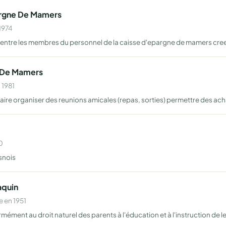
argne De Mamers
1974
es entre les membres du personnel de la caisse d'epargne de mamers cree
e De Mamers
 1981
olaire organiser des reunions amicales (repas, sorties) permettre des ac
0
snois
aquin
 en 1951
formément au droit naturel des parents à l'éducation et à l'instruction de