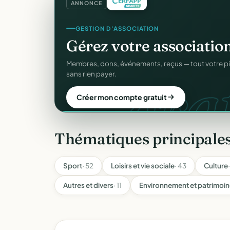
ANNONCE
SITE WEB
GESTION D'ASSOCIATION
Votre site web d'associ
Gérez votre associatio
gra
Une page publique élégante et un site de collecte, 
Membres, dons, événements, reçus — tout votre p
Sans webmaster.
sans rien payer.
Créer mon site gratuit
Créer mon compte gratuit
Thématiques principale
Sport
· 52
Loisirs et vie sociale
· 43
Culture
Autres et divers
· 11
Environnement et patrimoi