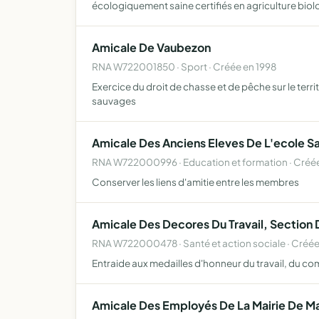
écologiquement saine certifiés en agriculture biol
Amicale De Vaubezon
RNA W722001850 · Sport · Créée en 1998
Exercice du droit de chasse et de pêche sur le terr
sauvages
Amicale Des Anciens Eleves De L'ecole S
RNA W722000996 · Education et formation · Créée
Conserver les liens d'amitie entre les membres
Amicale Des Decores Du Travail, Section
RNA W722000478 · Santé et action sociale · Créée
Entraide aux medailles d'honneur du travail, du co
Amicale Des Employés De La Mairie De 