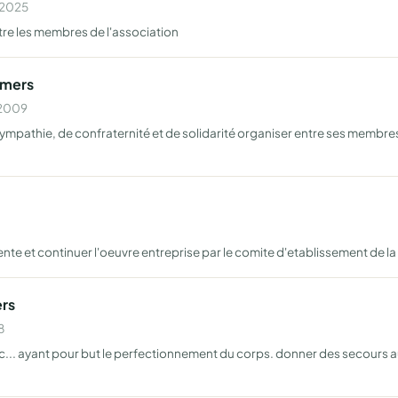
n 2025
ntre les membres de l'association
amers
 2009
ympathie, de confraternité et de solidarité organiser entre ses membres
te et continuer l'oeuvre entreprise par le comite d'etablissement de l
rs
8
etc... ayant pour but le perfectionnement du corps. donner des secou