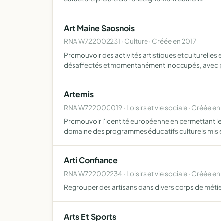
Art Maine Saosnois
RNA W722002231 · Culture · Créée en 2017
Promouvoir des activités artistiques et culturelle
désaffectés et momentanément inoccupés, avec po
Artemis
RNA W722000019 · Loisirs et vie sociale · Créée en
Promouvoir l'identité européenne en permettant les 
domaine des programmes éducatifs culturels mis 
Arti Confiance
RNA W722002234 · Loisirs et vie sociale · Créée en
Regrouper des artisans dans divers corps de métier
Arts Et Sports