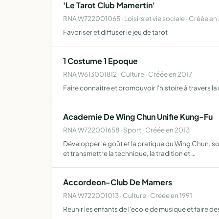
'Le Tarot Club Mamertin'
RNA W722001065 · Loisirs et vie sociale · Créée e
Favoriser et diffuser le jeu de tarot
1 Costume 1 Epoque
RNA W613001812 · Culture · Créée en 2017
Faire connaitre et promouvoir l'histoire à travers 
Academie De Wing Chun Unifie Kung-Fu
RNA W722001658 · Sport · Créée en 2013
Développer le goût et la pratique du Wing Chun, sou
et transmettre la technique, la tradition et …
Accordeon-Club De Mamers
RNA W722001013 · Culture · Créée en 1991
Reunir les enfants de l'ecole de musique et faire d