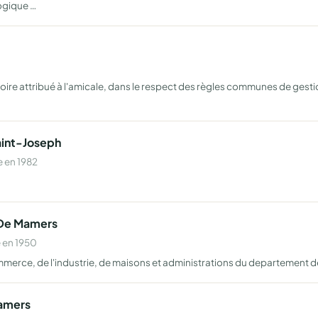
ogique …
itoire attribué à l'amicale, dans le respect des règles communes de gest
aint-Joseph
 en 1982
 De Mamers
 en 1950
mmerce, de l'industrie, de maisons et administrations du departement de
Mamers