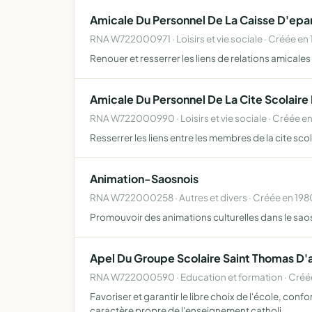
Amicale Du Personnel De La Caisse D'ep
RNA W722000971 · Loisirs et vie sociale · Créée en 
Renouer et resserrer les liens de relations amical
Amicale Du Personnel De La Cite Scolair
RNA W722000990 · Loisirs et vie sociale · Créée en
Resserrer les liens entre les membres de la cite sc
Animation-Saosnois
RNA W722000258 · Autres et divers · Créée en 198
Promouvoir des animations culturelles dans le sao
Apel Du Groupe Scolaire Saint Thomas D'
RNA W722000590 · Education et formation · Créée
Favoriser et garantir le libre choix de l'école, con
caractère propre de l'enseignement catholi…