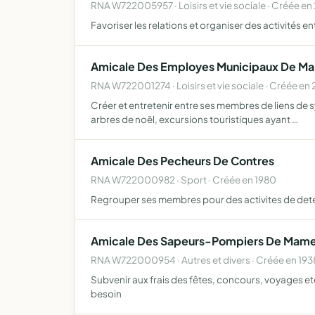
RNA W722005957 · Loisirs et vie sociale · Créée e
Favoriser les relations et organiser des activités e
Amicale Des Employes Municipaux De M
RNA W722001274 · Loisirs et vie sociale · Créée en
Créer et entretenir entre ses membres de liens de s
arbres de noël, excursions touristiques ayant …
Amicale Des Pecheurs De Contres
RNA W722000982 · Sport · Créée en 1980
Regrouper ses membres pour des activites de deten
Amicale Des Sapeurs-Pompiers De Mame
RNA W722000954 · Autres et divers · Créée en 193
Subvenir aux frais des fêtes, concours, voyages 
besoin