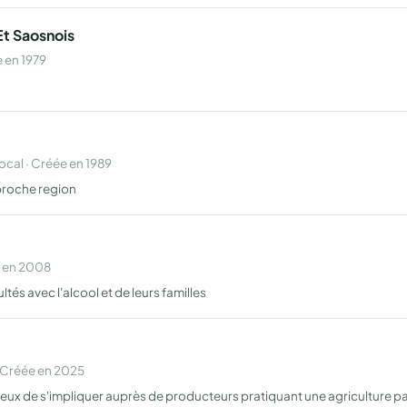
Et Saosnois
 en 1979
al · Créée en 1989
 proche region
e en 2008
s avec l'alcool et de leurs familles
 Créée en 2025
eux de s'impliquer auprès de producteurs pratiquant une agriculture p