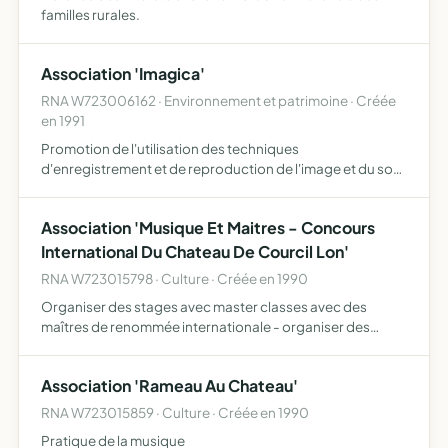
familles rurales.
Association 'Imagica'
RNA W723006162 · Environnement et patrimoine · Créée
en 1991
Promotion de l'utilisation des techniques
d'enregistrement et de reproduction de l'image et du son
dans l'enseignement des soins à apporter aux animaux
Association 'Musique Et Maitres - Concours
International Du Chateau De Courcil Lon'
RNA W723015798 · Culture · Créée en 1990
Organiser des stages avec master classes avec des
maîtres de renommée internationale - organiser des
festivals de musique et des rencontres entre artistes
Association 'Rameau Au Chateau'
RNA W723015859 · Culture · Créée en 1990
Pratique de la musique