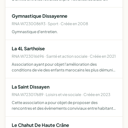
résoudre leurs difficultés, les informer et les soutenir par la
création de services, dans la recherche de so…
Gymnastique Dissayenne
RNA W723008693 · Sport · Créée en 2008
Gymnastique d'entretien.
La 4L Sarthoise
RNA W723016696 · Santé et action sociale · Créée en 2021
Association ayant pour objet l'amélioration des
conditions de vie des enfants marocains les plus démunis
par l'achat de fournitures sportives et scolaires A
également pour objet la facilitation de l'accès à la
La Saint Dissayen
connaissanc…
RNA W723017689 · Loisirs et vie sociale · Créée en 2023
Cette association a pour objet de proposer des
rencontres et des évènements conviviaux entre habitants
de Dissay-Sous-Courcillon
Le Chahut De Haute Crâne