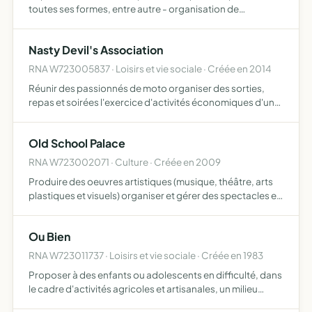
toutes ses formes, entre autre - organisation de
spectacles, - cours de musique, - prestations scéniques,
- aide à la création de spectacles
Nasty Devil's Association
RNA W723005837 · Loisirs et vie sociale · Créée en 2014
Réunir des passionnés de moto organiser des sorties,
repas et soirées l'exercice d'activités économiques d'un
garage solidaire ouvert à tous
Old School Palace
RNA W723002071 · Culture · Créée en 2009
Produire des oeuvres artistiques (musique, théâtre, arts
plastiques et visuels) organiser et gérer des spectacles et
expositions (concerts, spectacles, expositions,
projections)
Ou Bien
RNA W723011737 · Loisirs et vie sociale · Créée en 1983
Proposer à des enfants ou adolescents en difficulté, dans
le cadre d'activités agricoles et artisanales, un milieu
favorisant une plus grande autonomie