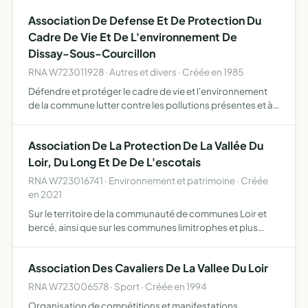
le regroupement familial des adhérents et de leurs e…
Association De Defense Et De Protection Du
Cadre De Vie Et De L'environnement De
Dissay-Sous-Courcillon
RNA W723011928 · Autres et divers · Créée en 1985
Défendre et protéger le cadre de vie et l'environnement
de la commune lutter contre les pollutions présentes et à
venir qui pourraient porter atteinte au cadre de vie, à
l'environnement et à la nature.
Association De La Protection De La Vallée Du
Loir, Du Long Et De De L'escotais
RNA W723016741 · Environnement et patrimoine · Créée
en 2021
Sur le territoire de la communauté de communes Loir et
bercé, ainsi que sur les communes limitrophes et plus
particulièrement les communes de Dissay sous
Courcillon, Saint Pierre de Chevillé, Saint Christophe sur
Association Des Cavaliers De La Vallee Du Loir
le nais …
RNA W723006578 · Sport · Créée en 1994
Organisation de compétitions et manifestations