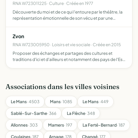
RNA W723011225 · Culture · Créée en 1977
Découverte du moi et de ce qui l'entoure par le théâtre, la
représentation émotionnelle de son vécu et par une
recherche corporelle favoriser l'expression, la
communication par des rencontres, week-ends, stages
Zvon
et vie en …
RNA W723005950 · Loisirs et vie sociale · Créée en 2015
Proposer des échanges et partages des cultures et
traditions d'ici et d'ailleurs et notamment des pays de l'Est
elle a la volonté de promouvoir et mettre en valeur les
activités musicales,artistiques et culturelles à l'éc…
Associations dans les villes voisines
Le Mans
· 4503
Mans
· 1085
Le Mans
· 449
Sablé-Sur-Sarthe
· 366
La Flèche
· 348
Allonnes
· 303
Mamers
· 197
La Ferté-Bernard
· 187
Coulaines
· 187
Arnage
· 178
Changé
· 177