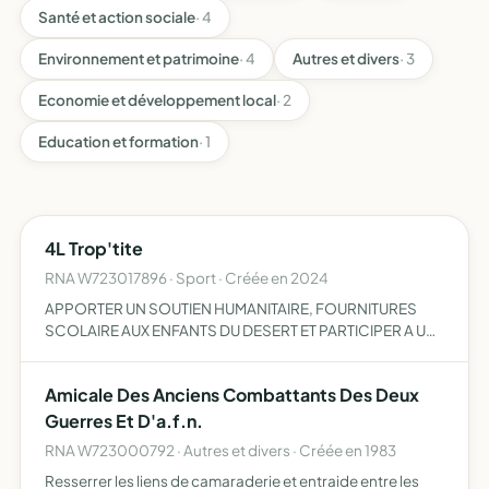
Santé et action sociale
· 4
Environnement et patrimoine
· 4
Autres et divers
· 3
Economie et développement local
· 2
Education et formation
· 1
4L Trop'tite
RNA W723017896 · Sport · Créée en 2024
APPORTER UN SOUTIEN HUMANITAIRE, FOURNITURES
SCOLAIRE AUX ENFANTS DU DESERT ET PARTICIPER A UN
RAID HUMANITAIRE
Amicale Des Anciens Combattants Des Deux
Guerres Et D'a.f.n.
RNA W723000792 · Autres et divers · Créée en 1983
Resserrer les liens de camaraderie et entraide entre les