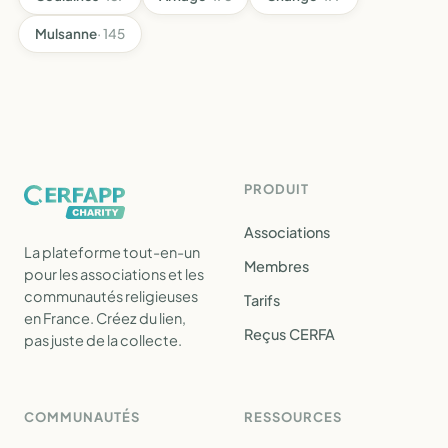
Mulsanne
· 145
PRODUIT
Associations
La plateforme tout-en-un
Membres
pour les associations et les
communautés religieuses
Tarifs
en France. Créez du lien,
Reçus CERFA
pas juste de la collecte.
COMMUNAUTÉS
RESSOURCES