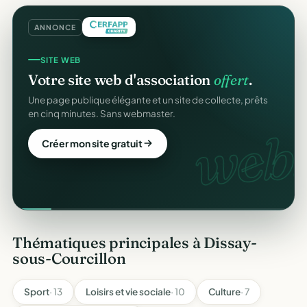
ANNONCE
SITE WEB
Votre site web d'association
offert
.
Une page publique élégante et un site de collecte, prêts
en cinq minutes. Sans webmaster.
web.
Créer mon site gratuit
Thématiques principales à Dissay-
sous-Courcillon
Sport
· 13
Loisirs et vie sociale
· 10
Culture
· 7