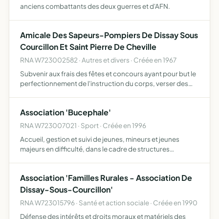
anciens combattants des deux guerres et d'AFN.
Amicale Des Sapeurs-Pompiers De Dissay Sous
Courcillon Et Saint Pierre De Cheville
RNA W723002582 · Autres et divers · Créée en 1967
Subvenir aux frais des fêtes et concours ayant pour but le
perfectionnement de l'instruction du corps, verser des
secours en cas de maladie ou accidents, (le cas échéant),
encourager la pratique des sports pour l'entraîne…
Association 'Bucephale'
RNA W723007021 · Sport · Créée en 1996
Accueil, gestion et suivi de jeunes, mineurs et jeunes
majeurs en difficulté, dans le cadre de structures
équestres et leur donner la possibilité de reprendre
contact avec un milieu structure et découvrir des
Association 'Familles Rurales - Association De
éléments de …
Dissay-Sous-Courcillon'
RNA W723015796 · Santé et action sociale · Créée en 1990
Défense des intérêts et droits moraux et matériels des