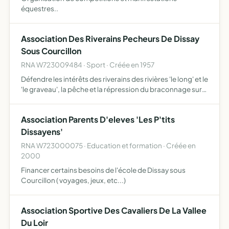
équestres..
Association Des Riverains Pecheurs De Dissay
Sous Courcillon
RNA W723009484 · Sport · Créée en 1957
Défendre les intérêts des riverains des rivières 'le long' et le
'le graveau', la pêche et la répression du braconnage sur
ces rivières
Association Parents D'eleves 'Les P'tits
Dissayens'
RNA W723000075 · Education et formation · Créée en
2000
Financer certains besoins de l'école de Dissay sous
Courcillon ( voyages, jeux, etc...)
Association Sportive Des Cavaliers De La Vallee
Du Loir