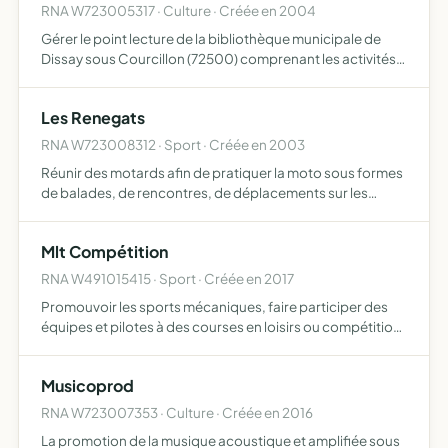
RNA W723005317 · Culture · Créée en 2004
Gérer le point lecture de la bibliothèque municipale de
Dissay sous Courcillon (72500) comprenant les activités
culturelles telles que la lecture, les animations et les
expositions
Les Renegats
RNA W723008312 · Sport · Créée en 2003
Réunir des motards afin de pratiquer la moto sous formes
de balades, de rencontres, de déplacements sur les
circuits et se réunir pour des repas ou des concerts
participer à diverses oeuvres sociales ou sportives.
Mlt Compétition
RNA W491015415 · Sport · Créée en 2017
Promouvoir les sports mécaniques, faire participer des
équipes et pilotes à des courses en loisirs ou compétition
officielles
Musicoprod
RNA W723007353 · Culture · Créée en 2016
La promotion de la musique acoustique et amplifiée sous