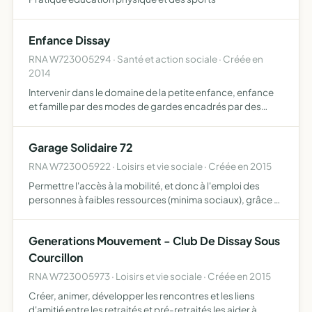
Enfance Dissay
RNA W723005294 · Santé et action sociale · Créée en
2014
Intervenir dans le domaine de la petite enfance, enfance
et famille par des modes de gardes encadrés par des
professionnels, des lieux d'accueil parents enfants, des
actions en faveur de la famille, des actions éducatives…
Garage Solidaire 72
RNA W723005922 · Loisirs et vie sociale · Créée en 2015
Permettre l'accès à la mobilité, et donc à l'emploi des
personnes à faibles ressources (minima sociaux), grâce à
la réparation de leur véhicule à des tarifs abordables,
pouvant être accompagnée d'un prêt de véhicule duran…
Generations Mouvement - Club De Dissay Sous
Courcillon
RNA W723005973 · Loisirs et vie sociale · Créée en 2015
Créer, animer, développer les rencontres et les liens
d'amitié entre les retraités et pré-retraités les aider à