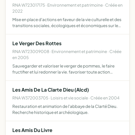
RNA W723017175 · Environnement et patrimoine · Créée en
2022
Mise en place d'actions en faveur de la vie culturelle et des
transitions sociales, écologiques et économiques sur les
territoires environnants le lieu-dit Haute Crâne à Dissay-
sous-Courcillon
Le Verger Des Rottes
RNA W723009008 · Environnement et patrimoine · Créée
en 2005
Sauvegarder et valoriser le verger de pommes, le faire
fructifier et lui redonner la vie. favoriser toute action
autour du patrimoine fructicole.
Les Amis De La Clarte Dieu (Alcd)
RNA W372003705 · Loisirs et vie sociale · Créée en 2004
Restauration et animation de l'abbaye de la Clarté Dieu.
Recherche historique et archéologique.
Les Amis Du Livre