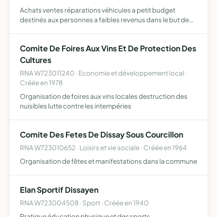
Achats ventes réparations véhicules a petit budget
destinés aux personnes a faibles revenus dans le but de
leur réinsertion sociale et professionnelle
Comite De Foires Aux Vins Et De Protection Des
Cultures
RNA W723011240 · Economie et développement local ·
Créée en 1978
Organisation de foires aux vins locales destruction des
nuisibles lutte contre les intempéries
Comite Des Fetes De Dissay Sous Courcillon
RNA W723010652 · Loisirs et vie sociale · Créée en 1964
Organisation de fêtes et manifestations dans la commune
Elan Sportif Dissayen
RNA W723004508 · Sport · Créée en 1940
Pratique éducation physique et des sports