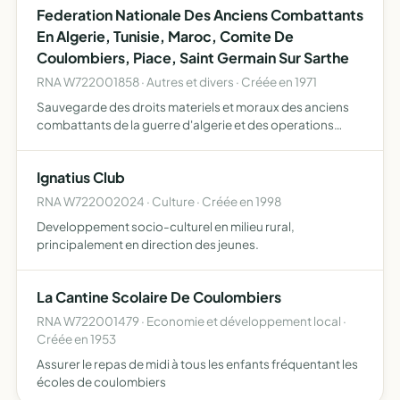
Federation Nationale Des Anciens Combattants
En Algerie, Tunisie, Maroc, Comite De
Coulombiers, Piace, Saint Germain Sur Sarthe
RNA W722001858 · Autres et divers · Créée en 1971
Sauvegarde des droits materiels et moraux des anciens
combattants de la guerre d'algerie et des operations
militaires du maroc et dela tunisie entretien et
renforcement des liens de camaraderie et solidarite
Ignatius Club
oeuvrer pour …
RNA W722002024 · Culture · Créée en 1998
Developpement socio-culturel en milieu rural,
principalement en direction des jeunes.
La Cantine Scolaire De Coulombiers
RNA W722001479 · Economie et développement local ·
Créée en 1953
Assurer le repas de midi à tous les enfants fréquentant les
écoles de coulombiers