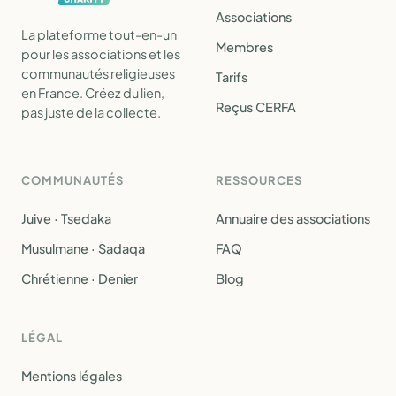
Associations
La plateforme tout-en-un
Membres
pour les associations et les
communautés religieuses
Tarifs
en France. Créez du lien,
Reçus CERFA
pas juste de la collecte.
COMMUNAUTÉS
RESSOURCES
Juive · Tsedaka
Annuaire des associations
Musulmane · Sadaqa
FAQ
Chrétienne · Denier
Blog
LÉGAL
Mentions légales