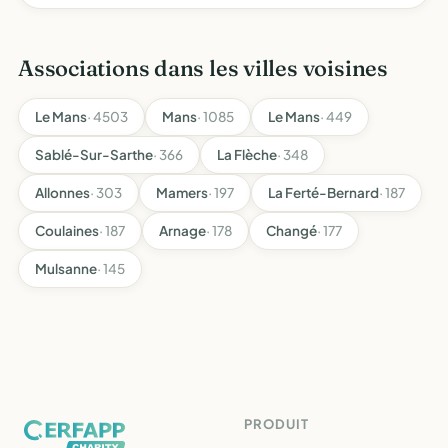
Associations dans les villes voisines
Le Mans
· 4503
Mans
· 1085
Le Mans
· 449
Sablé-Sur-Sarthe
· 366
La Flèche
· 348
Allonnes
· 303
Mamers
· 197
La Ferté-Bernard
· 187
Coulaines
· 187
Arnage
· 178
Changé
· 177
Mulsanne
· 145
PRODUIT