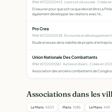
RNA W722002443 · Loisirs et vie sociale · Créée e
D'oeuvrer pour que soit ce que devrait être La Pinèd
également développer les relations avec l'e…
Pro Crea
RNA W722002038 · Economie et développement lo
Etude et essais de la viabilite de projets d'entrepri
Union Nationale Des Combattants
RNA W722005561 · Autres et divers · Créée en 202
Association des anciens combattants de Congé s
Associations dans les vil
Le Mans
· 4503
Mans
· 1085
Le Mans
· 449