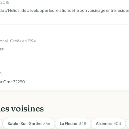
n 2018
e d'Hélios, de développer les relations et le bon voisinage entre résident
cal · Créée en 1994
ses
0
ur Orne 72290
les voisines
Sablé-Sur-Sarthe
· 366
La Flèche
· 348
Allonnes
· 303