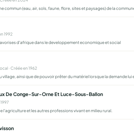
moine commun (eau, air, sols, faune, flore, sites et paysages) de la com
en 1992
efavorises d'afrique dans le developpement economique et social
al · Créée en 1962
 village, ainsi que de pouvoir prêter du matériel lorsque la demande lui e
aux De Conge-Sur-Orne Et Luce-Sous-Ballon
 1997
e l'agriculture et les autres professions vivant en milieu rural.
visson