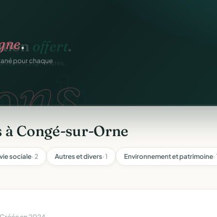
ation
offert
.
igne
.
web.
prêts en cinq minutes.
ons.
ntané pour chaque
s à Congé-sur-Orne
 vie sociale
· 2
Autres et divers
· 1
Environnement et patrimoine
· 
 Créée en 2024