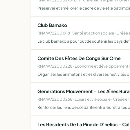
Préserver et améliorer le cadre de vie et le patri
Club Bamako
RNA W722001918 · Santé et action sociale · Créée 
Le club bamako a pour but de soutenir les pays d
Comite Des Fêtes De Conge Sur Orne
RNA W722000228 · Economie et développement loc
Organiser les animatons et les diverses festivités du
Generations Mouvement - Les Aînes Rur
RNA W722000268 · Loisirs et vie sociale · Créée en
Renforcer les liens de solidarite entre les retraites d
Les Residents De La Pinede D'helios - Cal