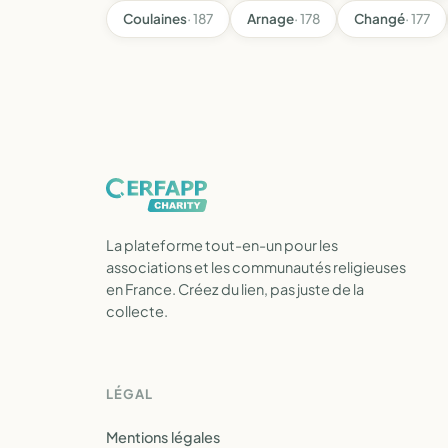
Coulaines
· 187
Arnage
· 178
Changé
· 177
La plateforme tout-en-un pour les
associations et les communautés religieuses
en France. Créez du lien, pas juste de la
collecte.
LÉGAL
Mentions légales